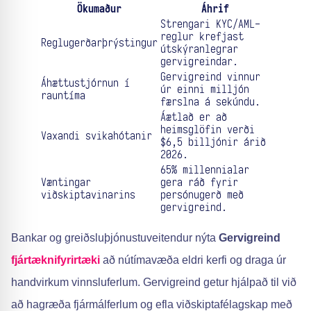
Ökumaður
Áhrif
Strengari KYC/AML-
reglur krefjast
Reglugerðarþrýstingur
útskýranlegrar
gervigreindar.
Gervigreind vinnur
Áhættustjórnun í
úr einni milljón
rauntíma
færslna á sekúndu.
Áætlað er að
heimsglöfin verði
Vaxandi svikahótanir
$6,5 billjónir árið
2026.
65% millennialar
Væntingar
gera ráð fyrir
viðskiptavinarins
persónugerð með
gervigreind.
Bankar og greiðsluþjónustuveitendur nýta
Gervigreind
fjártæknifyrirtæki
að nútímavæða eldri kerfi og draga úr
handvirkum vinnsluferlum. Gervigreind getur hjálpað til við
að hagræða fjármálferlum og efla viðskiptafélagskap með