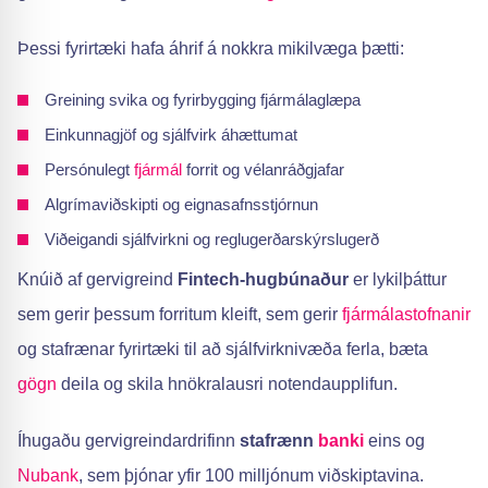
Þessi fyrirtæki hafa áhrif á nokkra mikilvæga þætti:
Greining svika og fyrirbygging fjármálaglæpa
Einkunnagjöf og sjálfvirk áhættumat
Persónulegt
fjármál
forrit og vélanráðgjafar
Algrímaviðskipti og eignasafnsstjórnun
Viðeigandi sjálfvirkni og reglugerðarskýrslugerð
Knúið af gervigreind
Fintech-hugbúnaður
er lykilþáttur
sem gerir þessum forritum kleift, sem gerir
fjármálastofnanir
og stafrænar fyrirtæki til að sjálfvirknivæða ferla, bæta
gögn
deila og skila hnökralausri notendaupplifun.
Íhugaðu gervigreindardrifinn
stafrænn
banki
eins og
Nubank
, sem þjónar yfir 100 milljónum viðskiptavina.