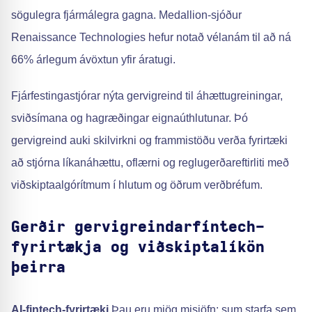
sögulegra fjármálegra gagna. Medallion-sjóður
Renaissance Technologies hefur notað vélanám til að ná
66% árlegum ávöxtun yfir áratugi.
Fjárfestingastjórar nýta gervigreind til áhættugreiningar,
sviðsímana og hagræðingar eignaúthlutunar. Þó
gervigreind auki skilvirkni og frammistöðu verða fyrirtæki
að stjórna líkanáhættu, oflærni og reglugerðareftirliti með
viðskiptaalgórítmum í hlutum og öðrum verðbréfum.
Gerðir gervigreindarfíntech-
fyrirtækja og viðskiptalíkön
þeirra
AI-fintech-fyrirtæki
Þau eru mjög misjöfn: sum starfa sem