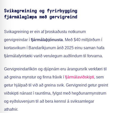
Svikagreining og fyrirbygging
fjármálaglæpa með gervigreind
Svikagreining er ein af þroskaðustu notkunum
gervigreindar í
fjármálaþjónusta
. Með $40 milljörðum í
kortasvikum í Bandaríkjunum árið 2025 einu saman hafa
fjármálafyrirtæki varið verulegum auðlindum til forvarna.
Gervigreindarlíkön og djúpnám eru árangursrík verkfæri til
að greina mynstur og finna frávik í
fjármálaviðskipti
, sem
getur hjálpað til við að greina svik. Gervigreind getur greint
viðskipti nánast í rauntíma, fylgst með hegðunarmynstrum
og eyðsluvenjum til að bera kennsl á sviksamlegar
athafnir.