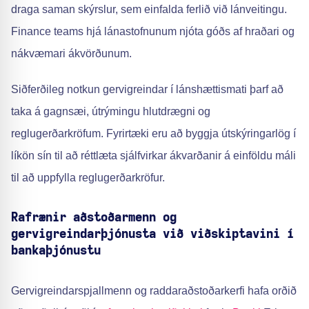
draga saman skýrslur, sem einfalda ferlið við lánveitingu.
Finance teams hjá lánastofnunum njóta góðs af hraðari og
nákvæmari ákvörðunum.
Siðferðileg notkun gervigreindar í lánshættismati þarf að
taka á gagnsæi, útrýmingu hlutdrægni og
reglugerðarkröfum. Fyrirtæki eru að byggja útskýringarlög í
líkön sín til að réttlæta sjálfvirkar ákvarðanir á einföldu máli
til að uppfylla reglugerðarkröfur.
Rafrænir aðstoðarmenn og
gervigreindarþjónusta við viðskiptavini í
bankaþjónustu
Gervigreindarspjallmenn og raddaraðstoðarkerfi hafa orðið