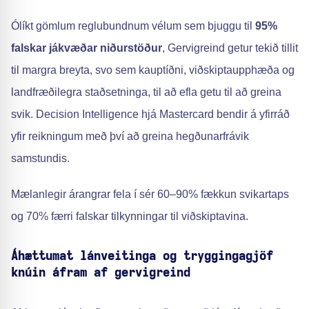
Ólíkt gömlum reglubundnum vélum sem bjuggu til
95%
falskar jákvæðar niðurstöður
, Gervigreind getur tekið tillit
til margra breyta, svo sem kauptíðni, viðskiptaupphæða og
landfræðilegra staðsetninga, til að efla getu til að greina
svik. Decision Intelligence hjá Mastercard bendir á yfirráð
yfir reikningum með því að greina hegðunarfrávik
samstundis.
Mælanlegir árangrar fela í sér 60–90% fækkun svikartaps
og 70% færri falskar tilkynningar til viðskiptavina.
Áhættumat lánveitinga og tryggingagjöf
knúin áfram af gervigreind