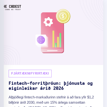
FJÁRTÆKNIFYRIRTÆKI
Fintech-forritþróun: þjónusta og
eiginleikar árið 2026
Alþjóðlegi fintech-markaðurinn stefnir á að fara yfir $1,2
billjónir árið 2030, með um 15% árlega samsettan