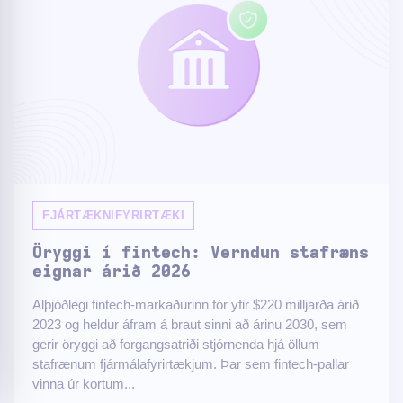
FJÁRTÆKNIFYRIRTÆKI
Öryggi í fintech: Verndun stafræns
eignar árið 2026
Alþjóðlegi fintech-markaðurinn fór yfir $220 milljarða árið
2023 og heldur áfram á braut sinni að árinu 2030, sem
gerir öryggi að forgangsatriði stjórnenda hjá öllum
stafrænum fjármálafyrirtækjum. Þar sem fintech-pallar
vinna úr kortum...