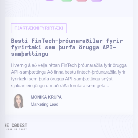
FJÁRTÆKNIFYRIRTÆKI
Besti FinTech-þróunaraðilar fyrir
fyrirtæki sem þurfa örugga API-
samþættingu
Hvernig á að velja réttan FinTech þróunaraðila fyrir örugga
API-samþættingu Að finna bestu fintech-þróunaraðila fyrir
fyrirtæki sem þurfa örugga API-samþættingu snýst
sjaldan eingöngu um að ráða forritara sem geta...
MONIKA KRUPA
Marketing Lead