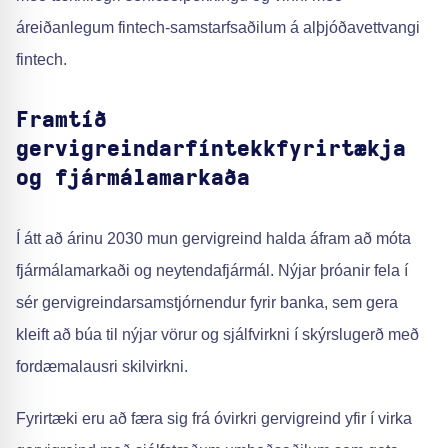
áreiðanlegum fintech-samstarfsaðilum á alþjóðavettvangi
fintech.
Framtíð
gervigreindarfíntekkfyrirtækja
og fjármálamarkaða
Í átt að árinu 2030 mun gervigreind halda áfram að móta
fjármálamarkaði og neytendafjármál. Nýjar þróanir fela í
sér gervigreindarsamstjórnendur fyrir banka, sem gera
kleift að búa til nýjar vörur og sjálfvirkni í skýrslugerð með
fordæmalausri skilvirkni.
Fyrirtæki eru að færa sig frá óvirkri gervigreind yfir í virka