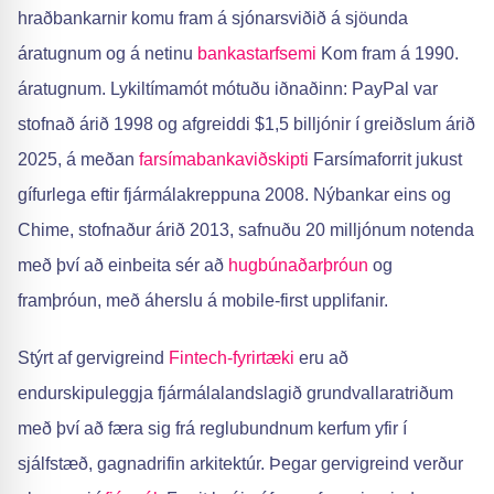
hraðbankarnir komu fram á sjónarsviðið á sjöunda
áratugnum og á netinu
bankastarfsemi
Kom fram á 1990.
áratugnum. Lykiltímamót mótuðu iðnaðinn: PayPal var
stofnað árið 1998 og afgreiddi $1,5 billjónir í greiðslum árið
2025, á meðan
farsímabankaviðskipti
Farsímaforrit jukust
gífurlega eftir fjármálakreppuna 2008. Nýbankar eins og
Chime, stofnaður árið 2013, safnuðu 20 milljónum notenda
með því að einbeita sér að
hugbúnaðarþróun
og
framþróun, með áherslu á mobile-first upplifanir.
Stýrt af gervigreind
Fintech-fyrirtæki
eru að
endurskipuleggja fjármálalandslagið grundvallaratriðum
með því að færa sig frá reglubundnum kerfum yfir í
sjálfstæð, gagnadrifin arkitektúr. Þegar gervigreind verður