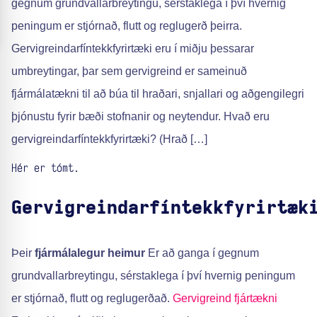
gegnum grundvallarbreytingu, sérstaklega í því hvernig
peningum er stjórnað, flutt og reglugerð þeirra.
Gervigreindarfíntekkfyrirtæki eru í miðju þessarar
umbreytingar, þar sem gervigreind er sameinuð
fjármálatækni til að búa til hraðari, snjallari og aðgengilegri
þjónustu fyrir bæði stofnanir og neytendur. Hvað eru
gervigreindarfíntekkfyrirtæki? (Hrað […]
Hér er tómt.
Gervigreindarfíntekkfyrirtæk
Þeir
fjármálalegur heimur
Er að ganga í gegnum
grundvallarbreytingu, sérstaklega í því hvernig peningum
er stjórnað, flutt og reglugerðað.
Gervigreind
fjártækni