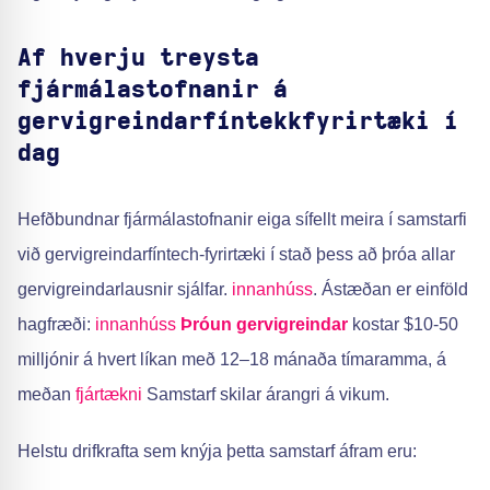
Af hverju treysta
fjármálastofnanir á
gervigreindarfíntekkfyrirtæki í
dag
Hefðbundnar fjármálastofnanir eiga sífellt meira í samstarfi
við gervigreindarfíntech-fyrirtæki í stað þess að þróa allar
gervigreindarlausnir sjálfar.
innanhúss
. Ástæðan er einföld
hagfræði:
innanhúss
Þróun gervigreindar
kostar $10-50
milljónir á hvert líkan með 12–18 mánaða tímaramma, á
meðan
fjártækni
Samstarf skilar árangri á vikum.
Helstu drifkrafta sem knýja þetta samstarf áfram eru: