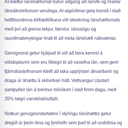
AI-bættur lánshæfismat eykur aðgang að lánsfé og hraðar
lánsákvörðunum verulega. AI-algórítmar geta komið í stað
hefðbundinna tölfræðilíkana við útreikning lánshæfismats
með því að greina tekjur, færslur, lánssögu og
rauntímabreytingar hratt til að meta lánshæfi nákvæmar.
Gervigreind getur hjálpað til við að bera kennsl á
viðskiptavini sem eru líklegri til að vanefna lán, sem gerir
fjármálastofnunum kleift að taka upplýstari ákvarðanir og
draga úr áhættu á skilvirkari hátt. Vettvangur Upstart
samþykkir lán á tveimur mínútum í stað fimm daga, með
35% lægri vanskilahlutfalli.
Notkun gervigreindartækni í stýringu lánshættis getur
dregið úr þeim tíma og fyrirhöfn sem þarf til að undirbúa og