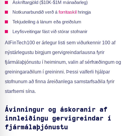
Áskriftargjöld ($10K-$1M mánaðarleg)
Notkunarbundið verð á
forritaskil
hringja
Tekjudeiling á lánum eða greiðslum
Leyfisveitingar fást við stórar stofnanir
AIFinTech100 er árlegur listi sem viðurkennir 100 af
nýstárlegustu birgjum gervigreindarlausna fyrir
fjármálaþjónustu í heiminum, valin af sérfræðingum og
greiningaraðilum í greininni. Þessi valferli hjálpar
stofnunum að finna áreiðanlega samstarfsaðila fyrir
starfsemi sína.
Ávinningur og áskoranir af
innleiðingu gervigreindar í
fjármálaþjónustu