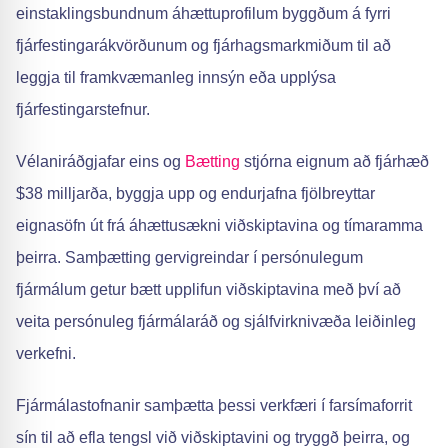
einstaklingsbundnum áhættuprofilum byggðum á fyrri
fjárfestingarákvörðunum og fjárhagsmarkmiðum til að
leggja til framkvæmanleg innsýn eða upplýsa
fjárfestingarstefnur.
Vélaniráðgjafar eins og
Bætting
stjórna eignum að fjárhæð
$38 milljarða, byggja upp og endurjafna fjölbreyttar
eignasöfn út frá áhættusækni viðskiptavina og tímaramma
þeirra. Samþætting gervigreindar í persónulegum
fjármálum getur bætt upplifun viðskiptavina með því að
veita persónuleg fjármálaráð og sjálfvirknivæða leiðinleg
verkefni.
Fjármálastofnanir samþætta þessi verkfæri í farsímaforrit
sín til að efla tengsl við viðskiptavini og tryggð þeirra, og