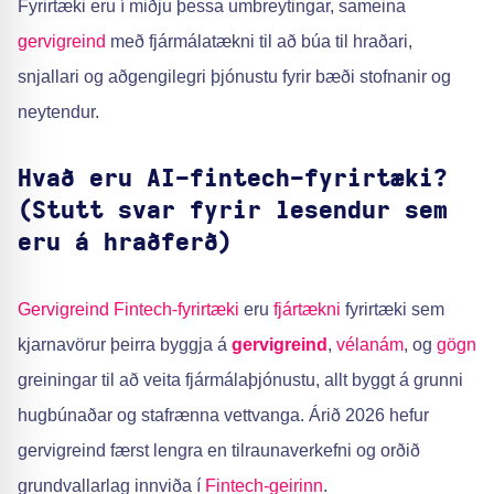
Fyrirtæki eru í miðju þessa umbreytingar, sameina
gervigreind
með fjármálatækni til að búa til hraðari,
snjallari og aðgengilegri þjónustu fyrir bæði stofnanir og
neytendur.
Hvað eru AI-fintech-fyrirtæki?
(Stutt svar fyrir lesendur sem
eru á hraðferð)
Gervigreind
Fintech-fyrirtæki
eru
fjártækni
fyrirtæki sem
kjarnavörur þeirra byggja á
gervigreind
,
vélanám
, og
gögn
greiningar til að veita fjármálaþjónustu, allt byggt á grunni
hugbúnaðar og stafrænna vettvanga. Árið 2026 hefur
gervigreind færst lengra en tilraunaverkefni og orðið
grundvallarlag innviða í
Fintech-geirinn
.