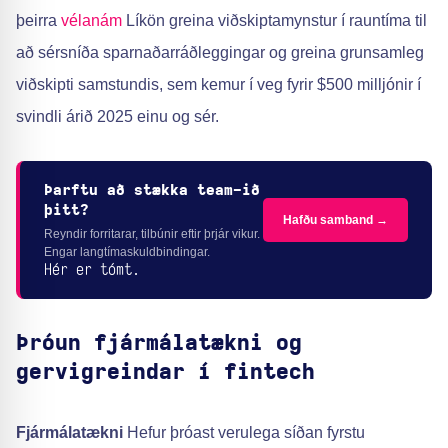
þeirra
vélanám
Líkön greina viðskiptamynstur í rauntíma til
að sérsníða sparnaðarráðleggingar og greina grunsamleg
viðskipti samstundis, sem kemur í veg fyrir $500 milljónir í
svindli árið 2025 einu og sér.
Þarftu að stækka team-ið
þitt?
Hafðu samband →
Reyndir forritarar, tilbúnir eftir þrjár vikur.
Engar langtímaskuldbindingar.
Hér er tómt.
Þróun fjármálatækni og
gervigreindar í fintech
Fjármálatækni
Hefur þróast verulega síðan fyrstu