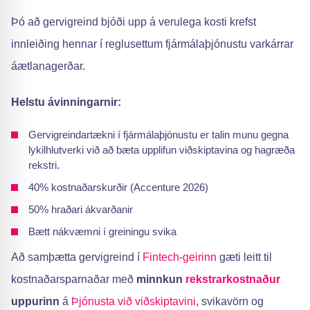
Þó að gervigreind bjóði upp á verulega kosti krefst
innleiðing hennar í reglusettum fjármálaþjónustu varkárrar
áætlanagerðar.
Helstu ávinningarnir:
Gervigreindartækni í fjármálaþjónustu er talin munu gegna
lykilhlutverki við að bæta upplifun viðskiptavina og hagræða
rekstri.
40% kostnaðarskurðir (Accenture 2026)
50% hraðari ákvarðanir
Bætt nákvæmni í greiningu svika
Að samþætta gervigreind í
Fintech-geirinn
gæti leitt til
kostnaðarsparnaðar með
minnkun
rekstrarkostnaður
uppurinn
á
Þjónusta við viðskiptavini
, svikavörn og