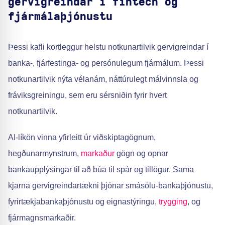
gervigreindar í fintech og
fjármálaþjónustu
Þessi kafli kortleggur helstu notkunartilvik gervigreindar í
banka-, fjárfestinga- og persónulegum fjármálum. Þessi
notkunartilvik nýta vélanám, náttúrulegt málvinnsla og
fráviksgreiningu, sem eru sérsniðin fyrir hvert
notkunartilvik.
AI-líkön vinna yfirleitt úr viðskiptagögnum,
hegðunarmynstrum,
markaður
gögn og opnar
bankaupplýsingar til að búa til spár og tillögur. Sama
kjarna gervigreindartækni þjónar smásölu-bankaþjónustu,
fyrirtækjabankaþjónustu og eignastýringu,
trygging
, og
fjármagnsmarkaðir.