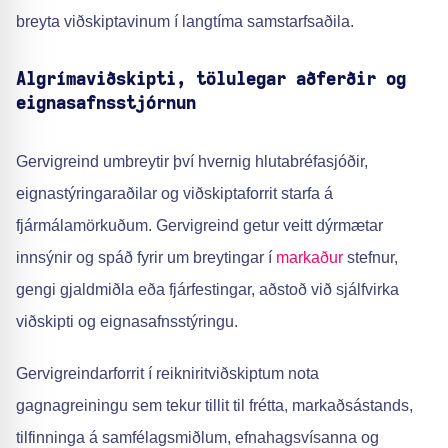
breyta viðskiptavinum í langtíma samstarfsaðila.
Algrímaviðskipti, tölulegar aðferðir og
eignasafnsstjórnun
Gervigreind umbreytir því hvernig hlutabréfasjóðir,
eignastýringaraðilar og viðskiptaforrit starfa á
fjármálamörkuðum. Gervigreind getur veitt dýrmætar
innsýnir og spáð fyrir um breytingar í
markaður
stefnur,
gengi gjaldmiðla eða fjárfestingar, aðstoð við sjálfvirka
viðskipti og eignasafnsstýringu.
Gervigreindarforrit í reikniritviðskiptum nota
gagnagreiningu sem tekur tillit til frétta, markaðsástands,
tilfinninga á samfélagsmiðlum, efnahagsvísanna og