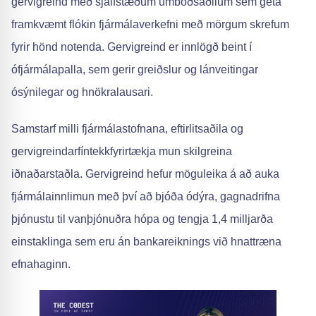
gervigreind með sjálfstæðum umboðsaðilum sem geta
framkvæmt flókin fjármálaverkefni með mörgum skrefum
fyrir hönd notenda. Gervigreind er innlögð beint í
ófjármálapalla, sem gerir greiðslur og lánveitingar
ósýnilegar og hnökralausari.
Samstarf milli fjármálastofnana, eftirlitsaðila og
gervigreindarfíntekkfyrirtækja mun skilgreina
iðnaðarstaðla. Gervigreind hefur möguleika á að auka
fjármálainnlimun með því að bjóða ódýra, gagnadrifna
þjónustu til vanþjónuðra hópa og tengja 1,4 milljarða
einstaklinga sem eru án bankareiknings við hnattræna
efnahaginn.