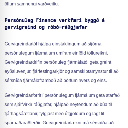
öllum samhengi varðveittu.
Persónuleg Finance verkfæri byggð á
gervigreind og róbó-ráðgjafar
Gervigreindartól hjálpa einstaklingum að stjórna
persónulegum fjármálum umfram einföld töflureikni.
Gervigreindardrifin persónuleg fjármálatól geta greint
eyðsluvenjur, fjárfestingarkjör og samskiptamynstur til að
sérsníða fjármálaframboð að þörfum hvers og eins.
Gervigreindarforrit í persónulegum fjármálum geta starfað
sem sjálfvirkir ráðgjafar, hjálpað neytendum að búa til
fjárhagsáætlanir, fylgjast með útgjöldum og lagt til
sparnaðaraðferðir. Gervigreindartækni má sérsníða að