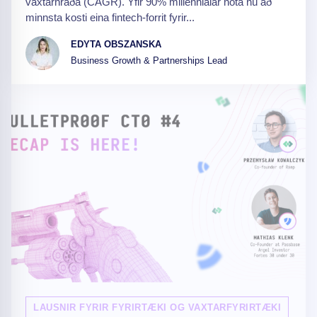
vaxtarhraða (CAGR). Yfir 90% millennialar nota nú að
minnsta kosti eina fintech-forrit fyrir...
EDYTA OBSZANSKA
Business Growth & Partnerships Lead
LAUSNIR FYRIR FYRIRTÆKI OG VAXTARFYRIRTÆKI