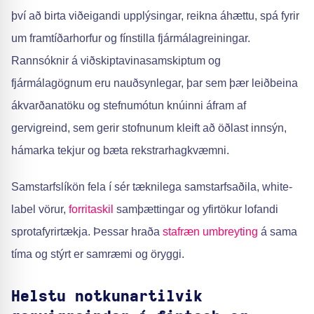
því að birta viðeigandi upplýsingar, reikna áhættu, spá fyrir
um framtíðarhorfur og fínstilla fjármálagreiningar.
Rannsóknir á viðskiptavinasamskiptum og
fjármálagögnum eru nauðsynlegar, þar sem þær leiðbeina
ákvarðanatöku og stefnumótun knúinni áfram af
gervigreind, sem gerir stofnunum kleift að öðlast innsýn,
hámarka tekjur og bæta rekstrarhagkvæmni.
Samstarfslíkön fela í sér tæknilega samstarfsaðila, white-
label vörur,
forritaskil
samþættingar og yfirtökur lofandi
sprotafyrirtækja. Þessar hraða
stafræn umbreyting
á sama
tíma og stýrt er samræmi og öryggi.
Helstu notkunartilvik