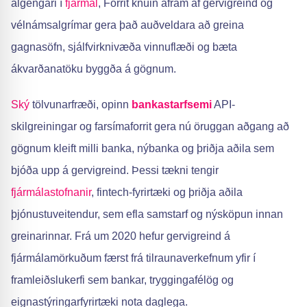
algengari í
fjármál
, Forrit knúin áfram af gervigreind og
vélnámsalgrímar gera það auðveldara að greina
gagnasöfn, sjálfvirknivæða vinnuflæði og bæta
ákvarðanatöku byggða á gögnum.
Ský
tölvunarfræði, opinn
bankastarfsemi
API-
skilgreiningar og farsímaforrit gera nú öruggan aðgang að
gögnum kleift milli banka, nýbanka og þriðja aðila sem
bjóða upp á gervigreind. Þessi tækni tengir
fjármálastofnanir
, fintech-fyrirtæki og þriðja aðila
þjónustuveitendur, sem efla samstarf og nýsköpun innan
greinarinnar. Frá um 2020 hefur gervigreind á
fjármálamörkuðum færst frá tilraunaverkefnum yfir í
framleiðslukerfi sem bankar, tryggingafélög og
eignastýringarfyrirtæki nota daglega.