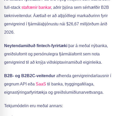
full-stack
stafrænir bankar
, aðrir þjóna sem sérhæfðir B2B
tækniveitendur. Áætlað er að alþjóðlegi markaðurinn fyrir
gervigreind í fjármálaþjónustu nái $26,67 milljörðum árið
2026.
Neytendamiðuð fintech-fyrirtæki
þar á meðal nýbanka,
greiðsluforrit og persónulegra fjármálaforrit sem nota
gervigreind til að knýja viðskiptavinamiðuð eiginleika.
B2B- og B2B2C-veitendur
afhenda gervigreindarlausnir í
gegnum API eða
SaaS
til banka, tryggingafélaga,
eignastýringarfyrirtækja og greiðslumiðlunarvettvanga.
Tekjumódelin eru meðal annars: