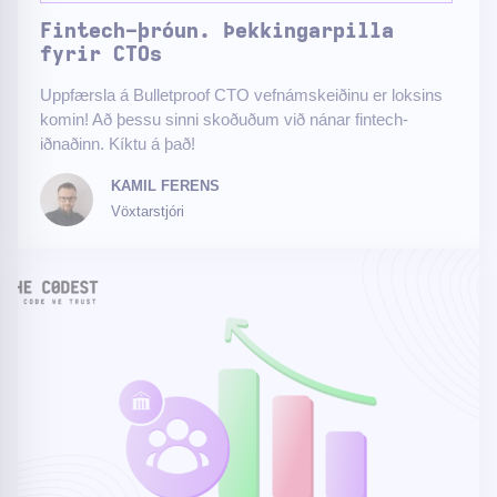
Fintech-þróun. Þekkingarpilla
fyrir CTOs
Uppfærsla á Bulletproof CTO vefnámskeiðinu er loksins
komin! Að þessu sinni skoðuðum við nánar fintech-
iðnaðinn. Kíktu á það!
KAMIL FERENS
Vöxtarstjóri