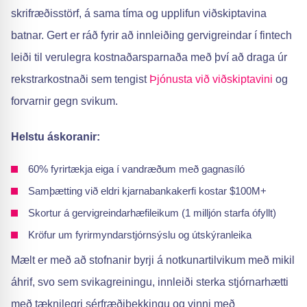
skrifræðisstörf, á sama tíma og upplifun viðskiptavina
batnar. Gert er ráð fyrir að innleiðing gervigreindar í fintech
leiði til verulegra kostnaðarsparnaða með því að draga úr
rekstrarkostnaði sem tengist
Þjónusta við viðskiptavini
og
forvarnir gegn svikum.
Helstu áskoranir:
60% fyrirtækja eiga í vandræðum með gagnasíló
Samþætting við eldri kjarnabankakerfi kostar $100M+
Skortur á gervigreindarhæfileikum (1 milljón starfa ófyllt)
Kröfur um fyrirmyndarstjórnsýslu og útskýranleika
Mælt er með að stofnanir byrji á notkunartilvikum með mikil
áhrif, svo sem svikagreiningu, innleiði sterka stjórnarhætti
með tæknilegri sérfræðiþekkingu og vinni með