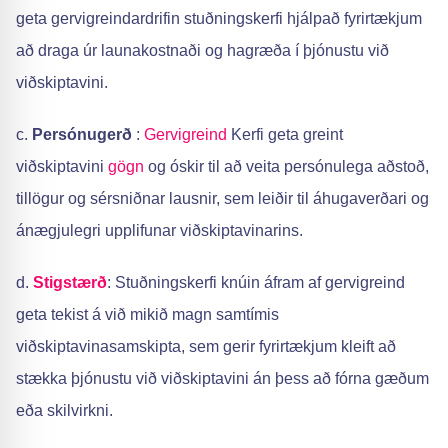
geta gervigreindardrifin stuðningskerfi hjálpað fyrirtækjum
að draga úr launakostnaði og hagræða í þjónustu við
viðskiptavini.
c.
Persónugerð
:
Gervigreind
Kerfi geta greint
viðskiptavini
gögn
og óskir til að veita persónulega aðstoð,
tillögur og sérsniðnar lausnir, sem leiðir til áhugaverðari og
ánægjulegri upplifunar viðskiptavinarins.
d.
Stigstærð
: Stuðningskerfi knúin áfram af gervigreind
geta tekist á við mikið magn samtímis
viðskiptavinasamskipta, sem gerir fyrirtækjum kleift að
stækka þjónustu við viðskiptavini án þess að fórna gæðum
eða skilvirkni.