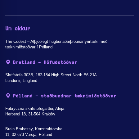
Um okkur
The Codest – Alþjóðlegt hugbúnaðarþróunarfyrirtæki með
tæknimiðstöðvar í Póllandi.
Bretland - Höfuðstöðvar
Skrifstofa 303B, 182-184 High Street North E6 2JA
Lundúnir, England
Pólland - staðbundnar tæknimiðstöðvar
Fabryczna skrifstofugarður, Aleja
Herbergi 18, 31-564 Kraków
Brain Embassy, Konstruktorska
11, 02-673 Varsjá, Pólland