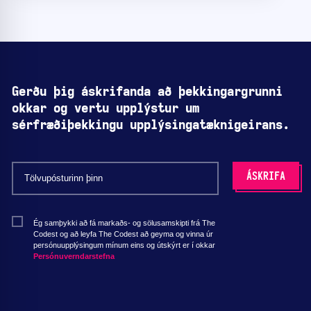
Gerðu þig áskrifanda að þekkingargrunni
okkar og vertu upplýstur um
sérfræðiþekkingu upplýsingatæknigeirans.
Ég samþykki að fá markaðs- og sölusamskipti frá The
Codest og að leyfa The Codest að geyma og vinna úr
persónuupplýsingum mínum eins og útskýrt er í okkar
Persónuverndarstefna