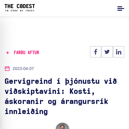
FARÐU AFTUR
2023-04-07
Gervigreind í þjónustu við
viðskiptavini: Kosti,
áskoranir og árangursrík
innleiðing