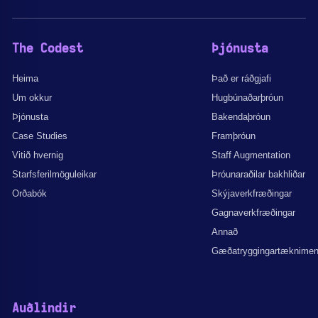
The Codest
Þjónusta
Heima
Það er ráðgjafi
Um okkur
Hugbúnaðarþróun
Þjónusta
Bakendaþróun
Case Studies
Framþróun
Vitið hvernig
Staff Augmentation
Starfsferilmöguleikar
Þróunaraðilar bakhliðar
Orðabók
Skýjaverkfræðingar
Gagnaverkfræðingar
Annað
Gæðatryggingartæknime
Auðlindir