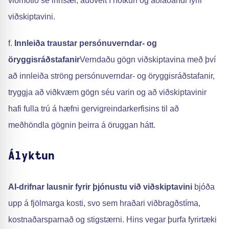
viðmótið sé innsæi, auðvelt í notkun og aðlaðandi fyrir
viðskiptavini.
f.
Innleiða traustar persónuverndar- og
öryggisráðstafanir
Verndaðu gögn viðskiptavina með því
að innleiða ströng persónuverndar- og öryggisráðstafanir,
tryggja að viðkvæm gögn séu varin og að viðskiptavinir
hafi fulla trú á hæfni gervigreindarkerfisins til að
meðhöndla gögnin þeirra á öruggan hátt.
Ályktun
AI-drifnar lausnir fyrir þjónustu við viðskiptavini
bjóða
upp á fjölmarga kosti, svo sem hraðari viðbragðstíma,
kostnaðarsparnað og stigstærni. Hins vegar þurfa fyrirtæki