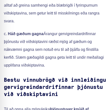
alltaf að greina samhengi eða blæbrigði í fyrirspurnum
viðskiptavina, sem getur leitt til misskilnings eða rangra
svara.
c.
Háð gæðum gagna
Árangur gervigreindardrifinnar
þjónustu við viðskiptavini ræðst mjög af gæðum og
nákvæmni gagna sem notuð eru til að þjálfa og fínstilla
kerfið. Slæm gæðagildi gagna geta leitt til undir meðallagi
upplifana viðskiptavina.
Bestu vinnubrögð við innleiðingu
gervigreindardrifinnar þjónustu
við viðskiptavini
Til að opna alla möguleika
Þjónustuver knúið af