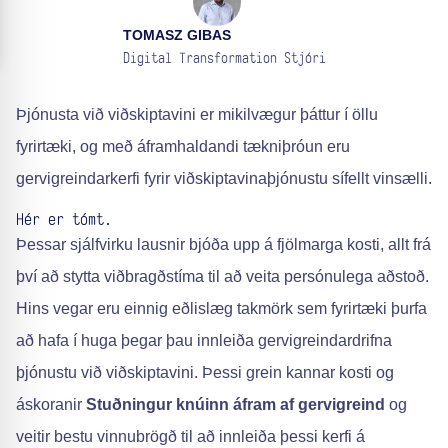
TOMASZ GIBAS
Digital Transformation Stjóri
Þjónusta við viðskiptavini er mikilvægur þáttur í öllu
fyrirtæki, og með áframhaldandi tækniþróun eru
gervigreindarkerfi fyrir viðskiptavinaþjónustu sífellt vinsælli.
Hér er tómt.
Þessar sjálfvirku lausnir bjóða upp á fjölmarga kosti, allt frá
því að stytta viðbragðstíma til að veita persónulega aðstoð.
Hins vegar eru einnig eðlislæg takmörk sem fyrirtæki þurfa
að hafa í huga þegar þau innleiða gervigreindardrifna
þjónustu við viðskiptavini. Þessi grein kannar kosti og
áskoranir
Stuðningur knúinn áfram af gervigreind
og
veitir bestu vinnubrögð til að innleiða þessi kerfi á