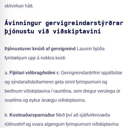
skilvirkan hátt.
Ávinningur gervigreindarstýrðrar
þjónustu við viðskiptavini
Þjónustuver knúið af gervigreind
Lausnir bjóða
fyrirtækjum upp á nokkra kosti:
a.
Fljótari viðbragðstími
s: Gervigreindardrifnir spjallbótar
og sýndaraðstoðarmenn geta sinnt fyrirspurnum og
beiðnum viðskiptavina í rauntíma, sem dregur verulega úr
svartíma og eykur ánægju viðskiptavina.
b.
Kostnaðarsparnaður
Með því að sjálfvirknivæða
rútínustörf og svara algengum fyrirspurnum viðskiptavina