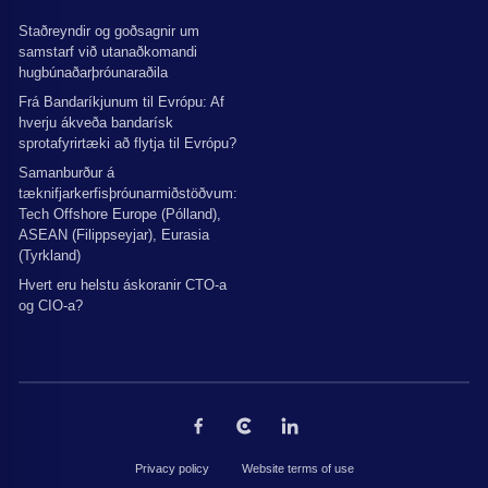
Staðreyndir og goðsagnir um
samstarf við utanaðkomandi
hugbúnaðarþróunaraðila
Frá Bandaríkjunum til Evrópu: Af
hverju ákveða bandarísk
sprotafyrirtæki að flytja til Evrópu?
Samanburður á
tæknifjarkerfisþróunarmiðstöðvum:
Tech Offshore Europe (Pólland),
ASEAN (Filippseyjar), Eurasia
(Tyrkland)
Hvert eru helstu áskoranir CTO-a
og CIO-a?
Privacy policy
Website terms of use