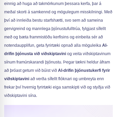
einnig að huga að takmörkunum þessara kerfa, þar á
meðal skorti á samkennd og mögulegum misskilningi. Með
því að innleiða bestu starfshætti, svo sem að sameina
gervigreind og mannlega þjónustufulltrúa, fylgjast sífellt
með og bæta frammistöðu kerfisins og einbeita sér að
notendaupplifun, geta fyrirtæki opnað alla möguleika
AI-
drifin þjónusta við viðskiptavini
og veita viðskiptavinum
sínum framúrskarandi þjónustu. Þegar tækni heldur áfram
að þróast getum við búist við
AI-drifin þjónustukerfi fyrir
viðskiptavini
að verða sífellt flóknari og umbreyta enn
frekar því hvernig fyrirtæki eiga samskipti við og styðja við
viðskiptavini sína.