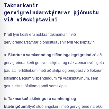
Takmarkanir
gervigreindarstýrðrar þjónustu
við viðskiptavini
Þrátt fyrir kosti eru nokkrar takmarkanir við
gervigreindarstýrðar þjónustulausnir fyrir viðskiptavini:
a.
Skortur á samkennd og tilfinningalegri greind
Þó að
gervigreindarkerfi geti veitt skjótar og nákvæmar svör, geta
þau átt í erfiðleikum með að skilja og bregðast við flóknum
tilfinningalegum vísbendingum frá viðskiptavinum, sem
getur leitt til ófullnægjandi samskipta.
b.
Takmarkað skilningur á samhengi og
blæbrigðum
Stýrð stuðningskerfi með gervigreind ná ekki