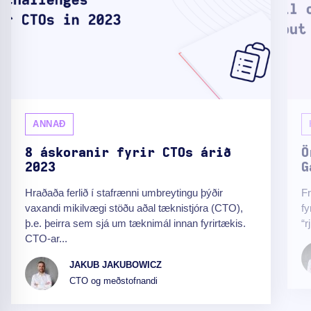
ANNAÐ
8 áskoranir fyrir CTOs árið
Ö
2023
G
Hraðaða ferlið í stafrænni umbreytingu þýðir
Fr
vaxandi mikilvægi stöðu aðal tæknistjóra (CTO),
fy
þ.e. þeirra sem sjá um tæknimál innan fyrirtækis.
“r
CTO-ar...
JAKUB JAKUBOWICZ
CTO og meðstofnandi