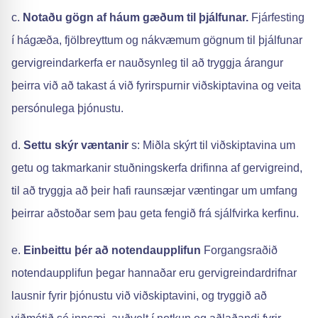
c.
Notaðu gögn af háum gæðum til þjálfunar.
Fjárfesting
í hágæða, fjölbreyttum og nákvæmum gögnum til þjálfunar
gervigreindarkerfa er nauðsynleg til að tryggja árangur
þeirra við að takast á við fyrirspurnir viðskiptavina og veita
persónulega þjónustu.
d.
Settu skýr væntanir
s: Miðla skýrt til viðskiptavina um
getu og takmarkanir stuðningskerfa drifinna af gervigreind,
til að tryggja að þeir hafi raunsæjar væntingar um umfang
þeirrar aðstoðar sem þau geta fengið frá sjálfvirka kerfinu.
e.
Einbeittu þér að notendaupplifun
Forgangsraðið
notendaupplifun þegar hannaðar eru gervigreindardrifnar
lausnir fyrir þjónustu við viðskiptavini, og tryggið að