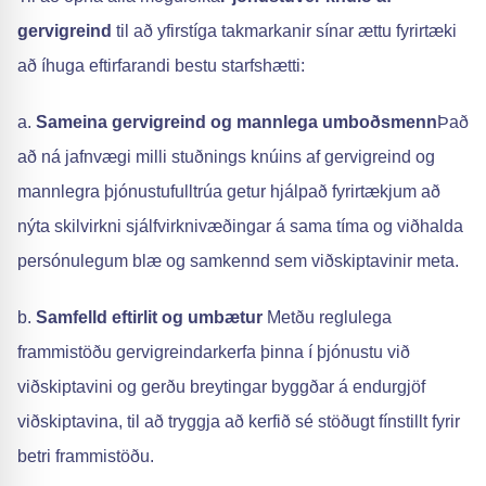
gervigreind
til að yfirstíga takmarkanir sínar ættu fyrirtæki
að íhuga eftirfarandi bestu starfshætti:
a.
Sameina gervigreind og mannlega umboðsmenn
Það
að ná jafnvægi milli stuðnings knúins af gervigreind og
mannlegra þjónustufulltrúa getur hjálpað fyrirtækjum að
nýta skilvirkni sjálfvirknivæðingar á sama tíma og viðhalda
persónulegum blæ og samkennd sem viðskiptavinir meta.
b.
Samfelld eftirlit og umbætur
Metðu reglulega
frammistöðu gervigreindarkerfa þinna í þjónustu við
viðskiptavini og gerðu breytingar byggðar á endurgjöf
viðskiptavina, til að tryggja að kerfið sé stöðugt fínstillt fyrir
betri frammistöðu.