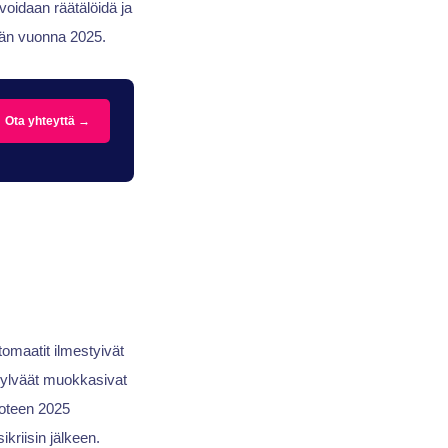
voidaan räätälöidä ja
ään vuonna 2025.
Ota yhteyttä →
omaatit ilmestyivät
pylväät muokkasivat
uoteen 2025
kriisin jälkeen.