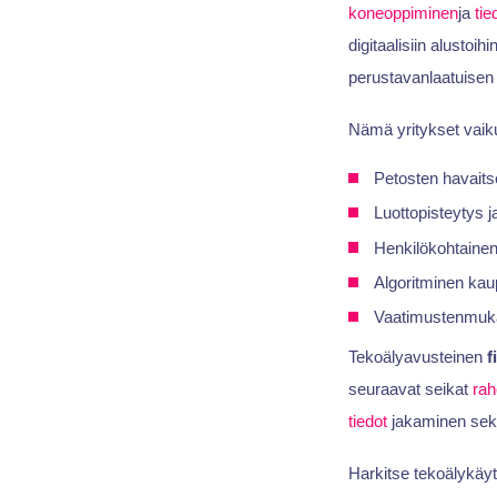
koneoppiminen
ja
tie
digitaalisiin alustoih
perustavanlaatuisen
Nämä yritykset vaikutt
Petosten havaits
Luottopisteytys j
Henkilökohtaine
Algoritminen kau
Vaatimustenmukai
Tekoälyavusteinen
f
seuraavat seikat
rah
tiedot
jakaminen sek
Harkitse tekoälykäyt