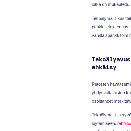
jotka on mukautettu 
Tekoälymallit käsittel
pankkitietoja ennust
vähittäispankkitoimin
Tekoälyavus
ehkäisy
Petosten havaitsemi
yhdysvaltalaisten ko
osoittaneet merkittä
Tekoälymallit ja syv
löytämiseen.
rahoit