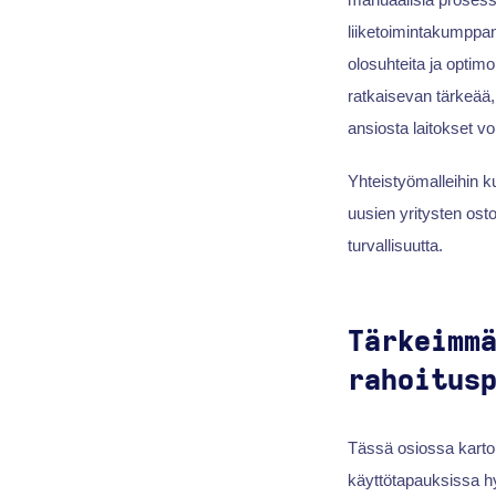
liiketoimintakumppanu
olosuhteita ja optimo
ratkaisevan tärkeää,
ansiosta laitokset vo
Yhteistyömalleihin k
uusien yritysten os
turvallisuutta.
Tärkeimm
rahoitus
Tässä osiossa kartoi
käyttötapauksissa hy