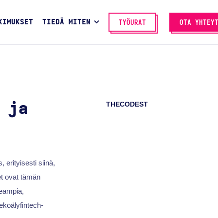
KIMUKSET
TIEDÄ MITEN
TYÖURAT
OTA YHTEY
THECODEST
 ja
erityisesti siinä,
et ovat tämän
peampia,
tekoälyfintech-