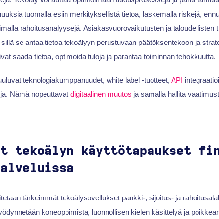
uksia tuomalla esiin merkityksellistä tietoa, laskemalla riskejä, ennu
imalla rahoitusanalyysejä. Asiakasvuorovaikutusten ja taloudellisten t
 sillä se antaa tietoa tekoälyyn perustuvaan päätöksentekoon ja stra
ivat saada tietoa, optimoida tuloja ja parantaa toiminnan tehokkuutta.
uuluvat teknologiakumppanuudet, white label -tuotteet,
API
integraatioi
toja. Nämä nopeuttavat
digitaalinen muutos
ja samalla hallita vaatimus
ät tekoälyn käyttötapaukset fi
palveluissa
tetaan tärkeimmät tekoälysovellukset pankki-, sijoitus- ja rahoitusala
ödynnetään koneoppimista, luonnollisen kielen käsittelyä ja poikkea