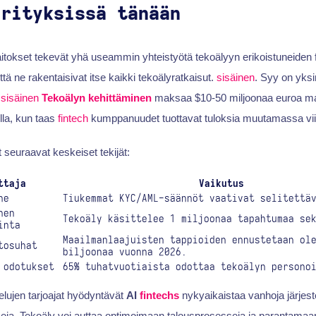
yrityksissä tänään
laitokset tekevät yhä useammin yhteistyötä tekoälyyn erikoistuneiden f
tä ne rakentaisivat itse kaikki tekoälyratkaisut.
sisäinen
. Syy on yksi
:
sisäinen
Tekoälyn kehittäminen
maksaa $10-50 miljoonaa euroa mal
lla, kun taas
fintech
kumppanuudet tuottavat tuloksia muutamassa vi
 seuraavat keskeiset tekijät:
ttaja
Vaikutus
ne
Tiukemmat KYC/AML-säännöt vaativat selitettä
nen
Tekoäly käsittelee 1 miljoonaa tapahtumaa se
inta
Maailmanlaajuisten tappioiden ennustetaan ol
tosuhat
biljoonaa vuonna 2026.
 odotukset
65% tuhatvuotiaista odottaa tekoälyn persono
lujen tarjoajat hyödyntävät
AI
fintechs
nykyaikaistaa vanhoja järjest
eja. Tekoäly voi auttaa optimoimaan talousprosesseja ja parantamaa