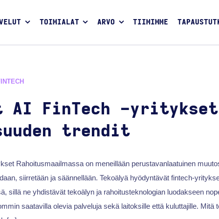
VELUT
TOIMIALAT
ARVO
TIIMIMME
TAPAUSTUT
FINTECH
t AI FinTech -yritykset
suuden trendit
ykset Rahoitusmaailmassa on meneillään perustavanlaatuinen muutos, 
idaan, siirretään ja säännellään. Tekoälyä hyödyntävät fintech-yrityks
 sillä ne yhdistävät tekoälyn ja rahoitusteknologian luodakseen no
min saatavilla olevia palveluja sekä laitoksille että kuluttajille. Mitä 