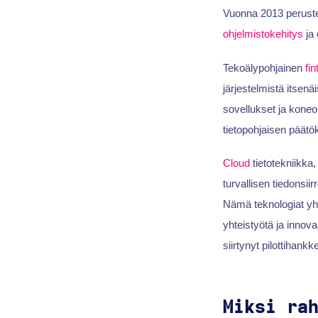
Vuonna 2013 perustet
ohjelmistokehitys
ja 
Tekoälypohjainen
fin
järjestelmistä itsenä
sovellukset ja koneop
tietopohjaisen päätö
Cloud
tietotekniikka
turvallisen tiedonsii
Nämä teknologiat yh
yhteistyötä ja innova
siirtynyt pilottihankk
Miksi ra