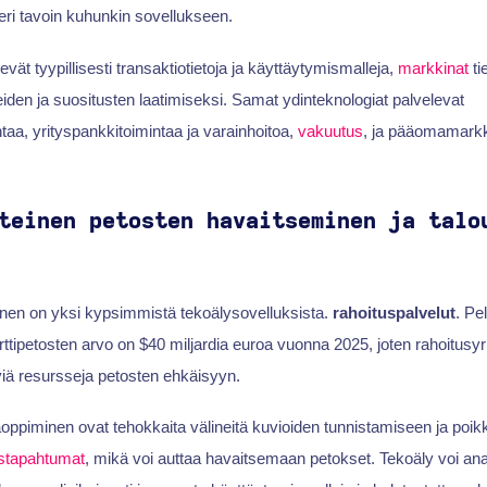
eri tavoin kuhunkin sovellukseen.
evät tyypillisesti transaktiotietoja ja käyttäytymismalleja,
markkinat
ti
eiden ja suositusten laatimiseksi. Samat ydinteknologiat palvelevat
taa, yrityspankkitoimintaa ja varainhoitoa,
vakuutus
, ja pääomamarkk
teinen petosten havaitseminen ja talo
nen on yksi kypsimmistä tekoälysovelluksista.
rahoituspalvelut
. Pe
rttipetosten arvo on $40 miljardia euroa vuonna 2025, joten rahoitusyr
viä resursseja petosten ehkäisyyn.
äoppiminen ovat tehokkaita välineitä kuvioiden tunnistamiseen ja poi
ustapahtumat
, mikä voi auttaa havaitsemaan petokset. Tekoäly voi an