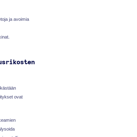
etoja ja avoimia
inat.
usrikosten
lkästään
itykset ovat
kkeamien
alysoida