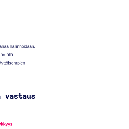
ahaa hallinnoidaan,
tämällä
äyttöisempien
a vastaus
ykkyys
,