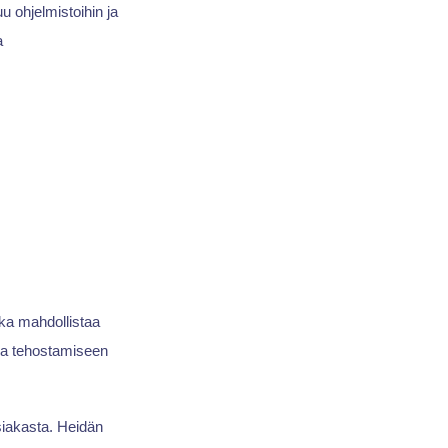
u ohjelmistoihin ja
a
ka mahdollistaa
 ja tehostamiseen
asiakasta. Heidän