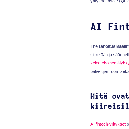
yritykset ovat? (Quick
AI Fin
The
rahoitusmaail
siirretään ja säännel
keinotekoinen älykk
palvelujen luomiseksi 
Mitä ova
kiireisi
AI
fintech-yritykset
o