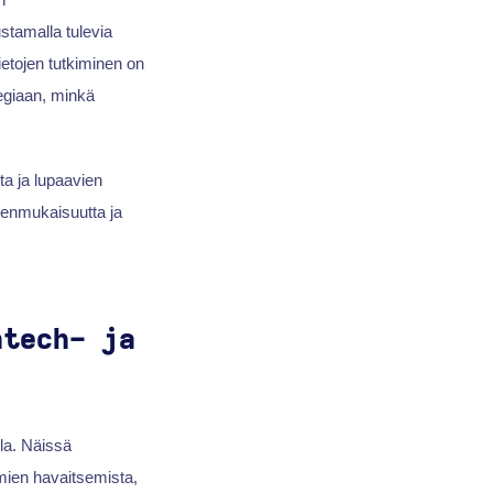
stamalla tulevia
ietojen tutkiminen on
tegiaan, minkä
ta ja lupaavien
tenmukaisuutta ja
ntech- ja
lla. Näissä
mien havaitsemista,