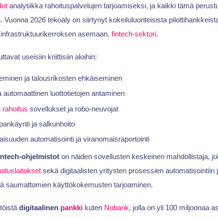
dot
analytiikka rahoituspalvelujen tarjoamiseksi, ja kaikki tämä perustu
in. Vuonna 2026 tekoäly on siirtynyt kokeiluluonteisista pilottihankkeist
 infrastruktuurikerroksen asemaan.
fintech-sektori
.
avat useisiin kriittisiin aloihin:
eminen ja talousrikosten ehkäiseminen
a automaattinen luottotietojen antaminen
n
rahoitus
sovellukset ja robo-neuvojat
pankäynti ja salkunhoito
suuden automatisointi ja viranomaisraportointi
intech-ohjelmistot
on näiden sovellusten keskeinen mahdollistaja, jo
oituslaitokset
sekä digitaalisten yritysten prosessien automatisointiin
ä saumattomien käyttökokemusten tarjoaminen.
töistä
digitaalinen
pankki
kuten
Nubank
, jolla on yli 100 miljoonaa 