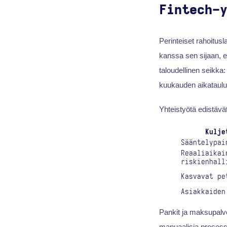
Fintech-
Perinteiset rahoitus
kanssa sen sijaan, et
taloudellinen seikka
kuukauden aikataulu
Yhteistyötä edistävät
Kulje
Sääntelypai
Reaaliaikai
riskienhall
Kasvavat pe
Asiakkaiden
Pankit ja maksupalve
manuaalisia prosess