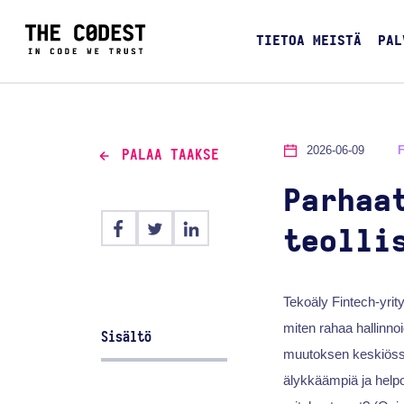
TIETOA MEISTÄ
PAL
2026-06-09
PALAA TAAKSE
Parhaa
teolli
Tekoäly Fintech-yrit
miten rahaa hallinno
Sisältö
muutoksen keskiössä,
älykkäämpiä ja helpom