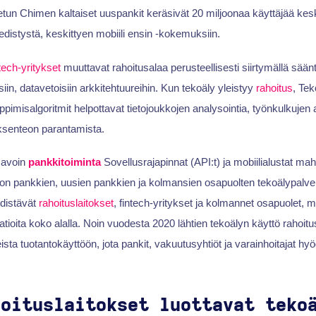
un Chimen kaltaiset uuspankit keräsivät 20 miljoonaa käyttäjää kesk
edistystä, keskittyen mobiili ensin -kokemuksiin.
tech-yritykset
muuttavat rahoitusalaa perusteellisesti siirtymällä sään
isiin, datavetoisiin arkkitehtuureihin. Kun tekoäly yleistyy
rahoitus
, Te
pimisalgoritmit helpottavat tietojoukkojen analysointia, työnkulkujen 
ksenteon parantamista.
, avoin
pankkitoiminta
Sovellusrajapinnat (API:t) ja mobiilialustat ma
rron pankkien, uusien pankkien ja kolmansien osapuolten tekoälypalvelun
distävät
rahoituslaitokset
, fintech-yritykset ja kolmannet osapuolet, m
atioita koko alalla. Noin vuodesta 2020 lähtien tekoälyn käyttö rahoit
eista tuotantokäyttöön, jota pankit, vakuutusyhtiöt ja varainhoitajat hyö
hoituslaitokset luottavat teko