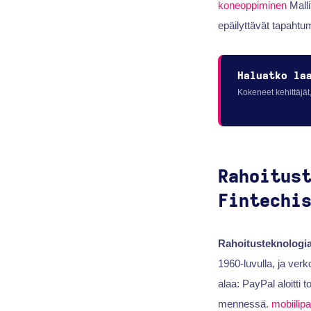
koneoppiminen
Malli
epäilyttävät tapahtu
Haluatko la
Kokeneet kehittäjät,
Rahoitus
Fintechi
Rahoitusteknologi
1960-luvulla, ja ver
alaa: PayPal aloitti
mennessä.
mobiilip