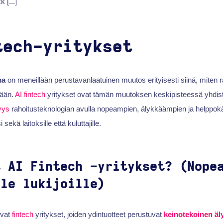
 [...]
tech-yritykset
ma
on meneillään perustavanlaatuinen muutos erityisesti siinä, miten r
lään.
AI
fintech
yritykset ovat tämän muutoksen keskipisteessä yhdis
yys
rahoitusteknologian avulla nopeampien, älykkäämpien ja helppok
sekä laitoksille että kuluttajille.
t AI Fintech -yritykset? (Nope
lle lukijoille)
vat
fintech
yritykset, joiden ydintuotteet perustuvat
keinotekoinen äl