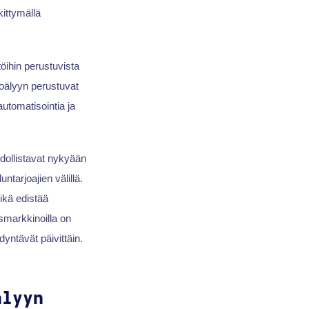
ittymällä
töihin perustuvista
koälyyn perustuvat
automatisointia ja
hdollistavat nykyään
tarjoajien välillä.
ikä edistää
usmarkkinoilla on
dyntävät päivittäin.
älyyn