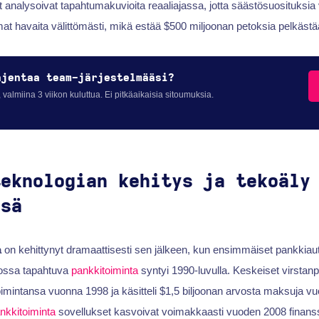
t analysoivat tapahtumakuvioita reaaliajassa, jotta säästösuosituksia 
mat havaita välittömästi, mikä estää $500 miljoonan petoksia pelkäst
ajentaa team-järjestelmääsi?
 valmiina 3 viikon kuluttua. Ei pitkäaikaisia sitoumuksia.
teknologian kehitys ja tekoäly
ssä
a
on kehittynyt dramaattisesti sen jälkeen, kun ensimmäiset pankkiaut
kossa tapahtuva
pankkitoiminta
syntyi 1990-luvulla. Keskeiset virstan
 toimintansa vuonna 1998 ja käsitteli $1,5 biljoonan arvosta maksuja v
ankkitoiminta
sovellukset kasvoivat voimakkaasti vuoden 2008 finanssi