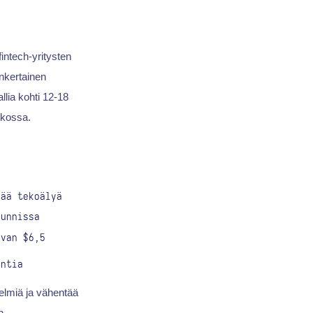
intech-yritysten
nkertainen
lia kohti 12-18
ikossa.
vää tekoälyä
kunnissa
evan $6,5
intia
elmiä ja vähentää
n