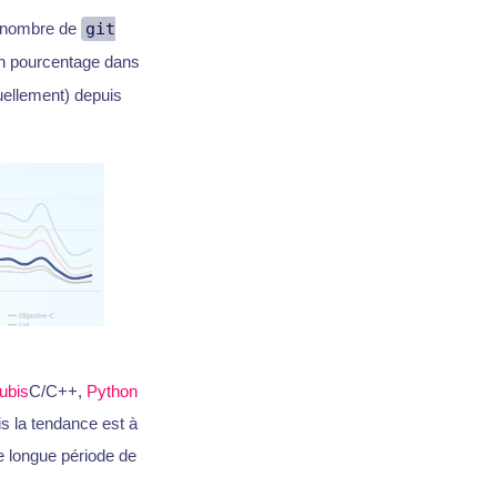
u nombre de
git
en pourcentage dans
uellement) depuis
ubis
C/C++,
Python
is la tendance est à
e longue période de