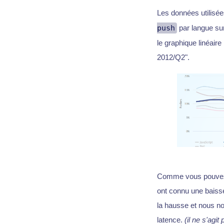
Les données utilisée
push
par langue sur
le graphique linéair
2012/Q2".
Comme vous pouvez
ont connu une baisse
la hausse et nous no
latence.
(il ne s'agi