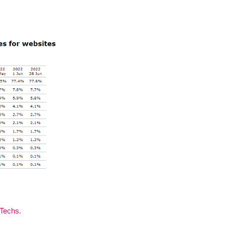
CTechs
.