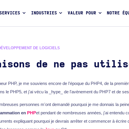
SERVICES
INDUSTRIES
VALEUR POUR
NOTRE ÉQ
DÉVELOPPEMENT DE LOGICIELS
aisons de ne pas utilis
peur PHP, je me souviens encore de l'époque du PHP4, de la premièr
ans le PHP5, et j'ai vécu la _hype_ de l'avènement du PHP7 et de ses 
ombreuses personnes m'ont demandé pourquoi je me donnais la peine d
rammation en
PHP
et pendant de nombreuses années, j'ai entendu
rents expliquant pourquoi je devrais arrêter et commencer à écrire d