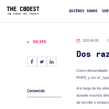
QUIÉNES SOMOS
SER
2022-06-28
VOLVER
Dos ra
Como desarrollador 
PHP5, y viví el _hyp
A lo largo de los a
Contenido
durante muchos años
de escribir y empez