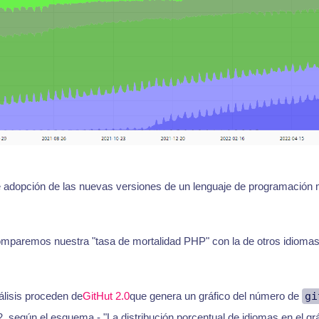
e adopción de las nuevas versiones de un lenguaje de programación
comparemos nuestra "tasa de mortalidad PHP" con la de otros idiomas
álisis proceden de
GitHut 2.0
que genera un gráfico del número de
gi
, según el esquema - "La distribución porcentual de idiomas en el grá