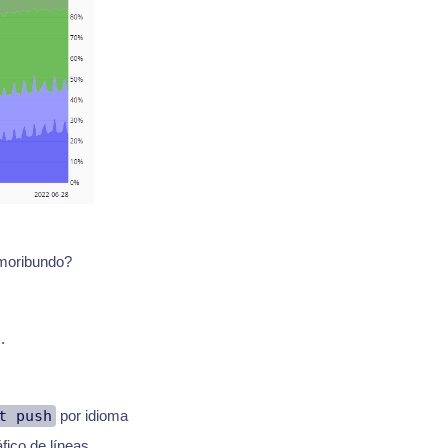
 moribundo?
.
t push
por idioma
fico de líneas