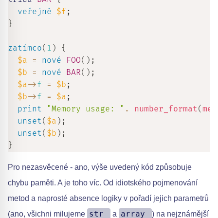
veřejné
$f
;
}
zatímco
(
1
)
{
$a
=
nové
FOO
(
)
;
$b
=
nové
BAR
(
)
;
$a
->
f
=
$b
;
$b
->
f
=
$a
;
print
"Memory usage: "
.
number_format
(
mem
unset
(
$a
)
;
unset
(
$b
)
;
}
Pro nezasvěcené - ano, výše uvedený kód způsobuje
chybu paměti. A je toho víc. Od idiotského pojmenování
metod a naprosté absence logiky v pořadí jejich parametrů
str_
array_
(ano, všichni milujeme
a
) na nejznámější