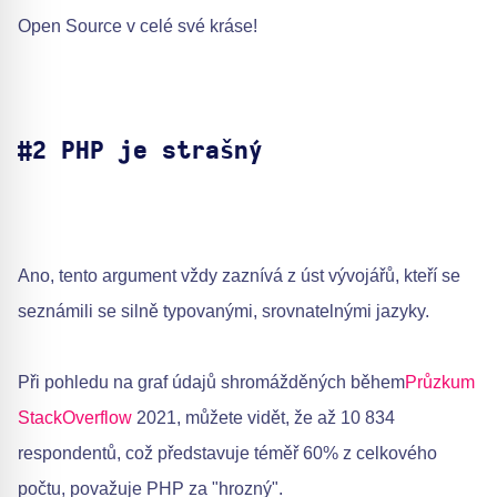
Open Source v celé své kráse!
#2 PHP je strašný
Ano, tento argument vždy zaznívá z úst vývojářů, kteří se
seznámili se silně typovanými, srovnatelnými jazyky.
Při pohledu na graf údajů shromážděných během
Průzkum
StackOverflow
2021, můžete vidět, že až 10 834
respondentů, což představuje téměř 60% z celkového
počtu, považuje PHP za "hrozný".