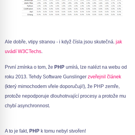
Ale dobře, vtipy stranou - i když čísla jsou skutečná.
jak
uvádí W3CTechs
.
První zmínka o tom, že
PHP
umírá, lze nalézt na webu od
roku 2013. Tehdy Software Gunslinger
zveřejnil článek
(který mimochodem vřele doporučuji!), že PHP zemře,
protože nepodporuje dlouhotrvající procesy a protože mu
chybí asynchronnost.
A to je fakt,
PHP
k tomu nebyl stvořen!