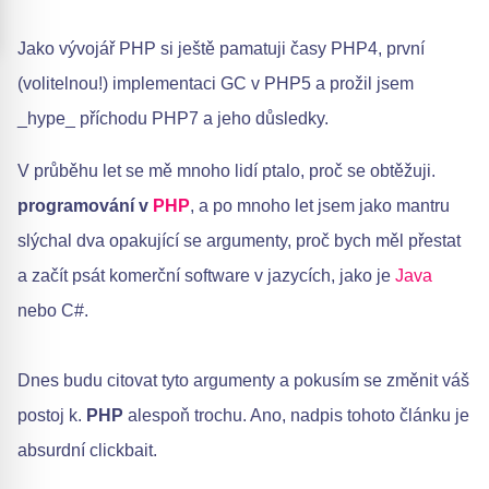
Jako vývojář PHP si ještě pamatuji časy PHP4, první
(volitelnou!) implementaci GC v PHP5 a prožil jsem
_hype_ příchodu PHP7 a jeho důsledky.
V průběhu let se mě mnoho lidí ptalo, proč se obtěžuji.
programování v
PHP
, a po mnoho let jsem jako mantru
slýchal dva opakující se argumenty, proč bych měl přestat
a začít psát komerční software v jazycích, jako je
Java
nebo C#.
Dnes budu citovat tyto argumenty a pokusím se změnit váš
postoj k.
PHP
alespoň trochu. Ano, nadpis tohoto článku je
absurdní clickbait.