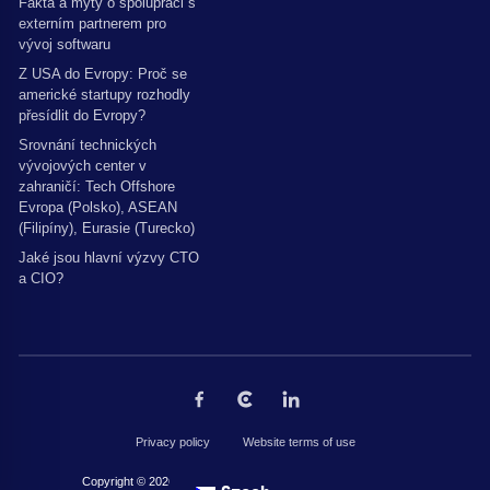
Fakta a mýty o spolupráci s
externím partnerem pro
vývoj softwaru
Z USA do Evropy: Proč se
americké startupy rozhodly
přesídlit do Evropy?
Srovnání technických
vývojových center v
zahraničí: Tech Offshore
Evropa (Polsko), ASEAN
(Filipíny), Eurasie (Turecko)
Jaké jsou hlavní výzvy CTO
a CIO?
Privacy policy
Website terms of use
Copyright © 2026 by The Codest. Všechna práva vyhrazena.