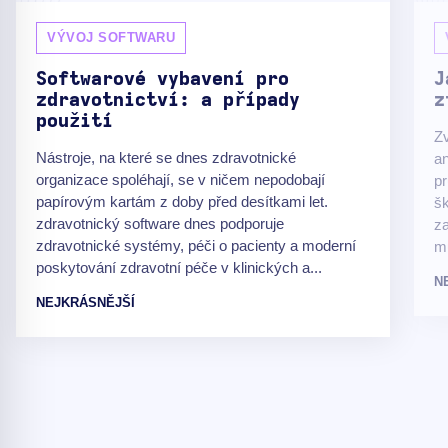
VÝVOJ SOFTWARU
Softwarové vybavení pro
J
zdravotnictví: a případy
z
použití
Zv
Nástroje, na které se dnes zdravotnické
an
organizace spoléhají, se v ničem nepodobají
pr
papírovým kartám z doby před desítkami let.
šk
zdravotnický software dnes podporuje
za
zdravotnické systémy, péči o pacienty a moderní
m
poskytování zdravotní péče v klinických a...
N
NEJKRÁSNĚJŠÍ