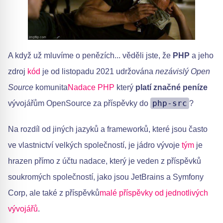
A když už mluvíme o penězích... věděli jste, že
PHP
a jeho
zdroj
kód
je od listopadu 2021 udržována
nezávislý Open
Source
komunita
Nadace PHP
který
platí značné peníze
php-src
vývojářům OpenSource za příspěvky do
?
Na rozdíl od jiných jazyků a frameworků, které jsou často
ve vlastnictví velkých společností, je jádro vývoje
tým
je
hrazen přímo z účtu nadace, který je veden z příspěvků
soukromých společností, jako jsou JetBrains a Symfony
Corp, ale také z příspěvků
malé příspěvky od jednotlivých
vývojářů
.