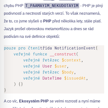
T_PAAMAYIM_NEKUDOTAYIM
chybu PHP
- PHP je plný
podivností a nectností starých verzí. To však neznamená,
že to, co jsme slyšeli o
PHP
před několika lety, stále platí.
Jazyk prošel obrovskou metamorfózou a dnes se rád
podívám na své definice objektů:
pouze pro čtení
třída NotificationEvent
{
veřejné
funkce
__construct
(
veřejné
řetězec
$context
,
veřejné
User
$user
,
veřejné
řetězec
$body
,
veřejné
DateTime
$issuedAt
,
)
{
}
}
A co víc,
Ekosystém PHP
se velmi rozrostl a nyní máme