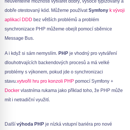
neuvěřitelné možnosti vytvářet dobrý, vysoce typizovaný a
dobře otestovaný kód. Můžeme používat
Symfony
​
k vývoji
aplikací DDD
bez větších problémů a problém
synchronizace PHP můžeme obejít pomocí sběrnice
Message Bus.
A i když si sám nemyslím.
PHP
je vhodný pro vytváření
dlouhotrvajících backendových procesů a má velké
problémy s výkonem, pokud jde o synchronizaci
stavu.
vytvořil hru pro konzoli PHP
pomocí Symfony +
Docker
vlastníma rukama jako příklad toho, že PHP může
mít i netradiční využití.
Další
výhoda PHP
je nízká vstupní bariéra pro nové