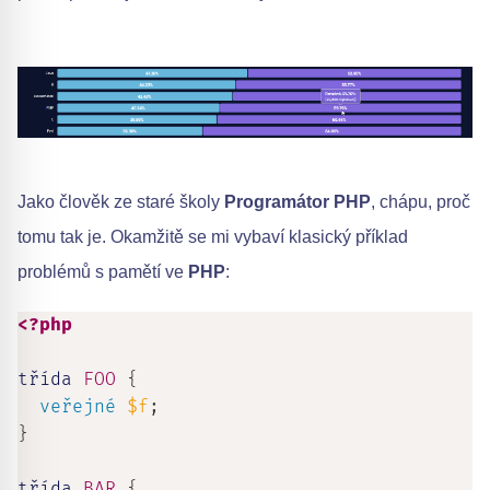
Jako člověk ze staré školy
Programátor PHP
, chápu, proč
tomu tak je. Okamžitě se mi vybaví klasický příklad
problémů s pamětí ve
PHP
:
<?php
třída 
FOO
{
veřejné
$f
;
}
třída 
BAR
{