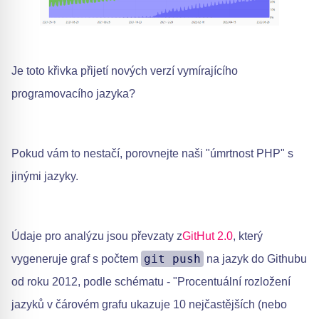
Je toto křivka přijetí nových verzí vymírajícího
programovacího jazyka?
Pokud vám to nestačí, porovnejte naši "úmrtnost PHP" s
jinými jazyky.
Údaje pro analýzu jsou převzaty z
GitHut 2.0
, který
git push
vygeneruje graf s počtem
na jazyk do Githubu
od roku 2012, podle schématu - "Procentuální rozložení
jazyků v čárovém grafu ukazuje 10 nejčastějších (nebo