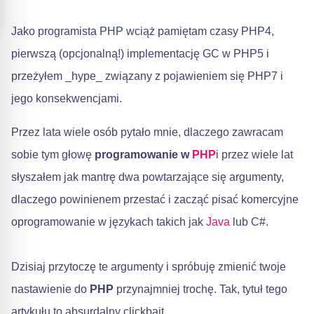
Jako programista PHP wciąż pamiętam czasy PHP4,
pierwszą (opcjonalną!) implementację GC w PHP5 i
przeżyłem _hype_ związany z pojawieniem się PHP7 i
jego konsekwencjami.
Przez lata wiele osób pytało mnie, dlaczego zawracam
sobie tym głowę
programowanie w
PHP
i przez wiele lat
słyszałem jak mantrę dwa powtarzające się argumenty,
dlaczego powinienem przestać i zacząć pisać komercyjne
oprogramowanie w językach takich jak
Java
lub C#.
Dzisiaj przytoczę te argumenty i spróbuję zmienić twoje
nastawienie do
PHP
przynajmniej trochę. Tak, tytuł tego
artykułu to absurdalny clickbait.