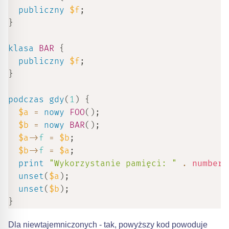
publiczny
$f
;
}
klasa
BAR
{
publiczny
$f
;
}
podczas gdy
(
1
)
{
$a
=
nowy
FOO
(
)
;
$b
=
nowy
BAR
(
)
;
$a
->
f
=
$b
;
$b
->
f
=
$a
;
print
"Wykorzystanie pamięci: "
.
number_
unset
(
$a
)
;
unset
(
$b
)
;
}
Dla niewtajemniczonych - tak, powyższy kod powoduje