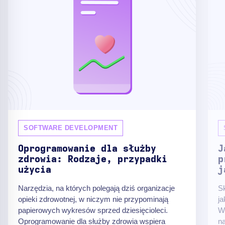
SOFTWARE DEVELOPMENT
Oprogramowanie dla służby
J
zdrowia: Rodzaje, przypadki
p
użycia
j
Narzędzia, na których polegają dziś organizacje
Sk
opieki zdrowotnej, w niczym nie przypominają
ja
papierowych wykresów sprzed dziesięcioleci.
W
Oprogramowanie dla służby zdrowia wspiera
na