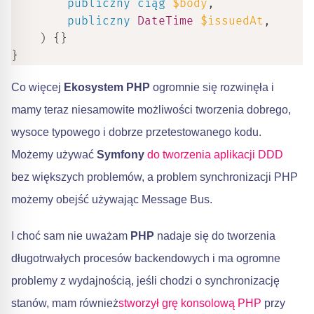
publiczny
ciąg
$body
,
publiczny
DateTime
$issuedAt
,
)
{
}
}
Co więcej
Ekosystem PHP
ogromnie się rozwinęła i
mamy teraz niesamowite możliwości tworzenia dobrego,
wysoce typowego i dobrze przetestowanego kodu.
Możemy używać
Symfony
​
do tworzenia aplikacji DDD
bez większych problemów, a problem synchronizacji PHP
możemy obejść używając Message Bus.
I choć sam nie uważam
PHP
nadaje się do tworzenia
długotrwałych procesów backendowych i ma ogromne
problemy z wydajnością, jeśli chodzi o synchronizację
stanów, mam również
stworzył grę konsolową PHP
przy