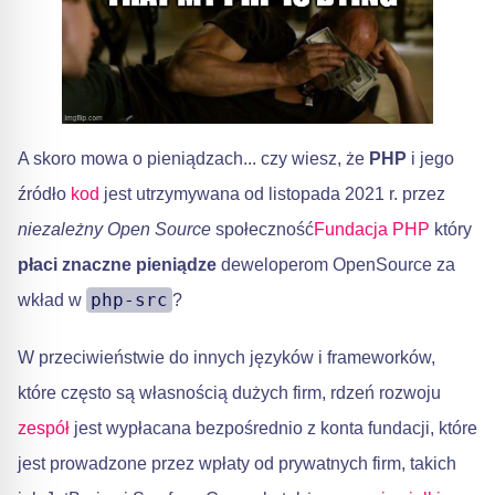
A skoro mowa o pieniądzach... czy wiesz, że
PHP
i jego
źródło
kod
jest utrzymywana od listopada 2021 r. przez
niezależny Open Source
społeczność
Fundacja PHP
który
płaci znaczne pieniądze
deweloperom OpenSource za
php-src
wkład w
?
W przeciwieństwie do innych języków i frameworków,
które często są własnością dużych firm, rdzeń rozwoju
zespół
jest wypłacana bezpośrednio z konta fundacji, które
jest prowadzone przez wpłaty od prywatnych firm, takich