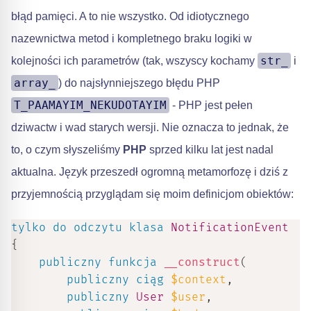
błąd pamięci. A to nie wszystko. Od idiotycznego
nazewnictwa metod i kompletnego braku logiki w
str_
kolejności ich parametrów (tak, wszyscy kochamy
i
array_
) do najsłynniejszego błędu PHP
T_PAAMAYIM_NEKUDOTAYIM
- PHP jest pełen
dziwactw i wad starych wersji. Nie oznacza to jednak, że
to, o czym słyszeliśmy
PHP
sprzed kilku lat jest nadal
aktualna. Język przeszedł ogromną metamorfozę i dziś z
przyjemnością przyglądam się moim definicjom obiektów:
tylko do odczytu
klasa
NotificationEvent
{
publiczny
funkcja
__construct
(
publiczny
ciąg
$context
,
publiczny
User
$user
,