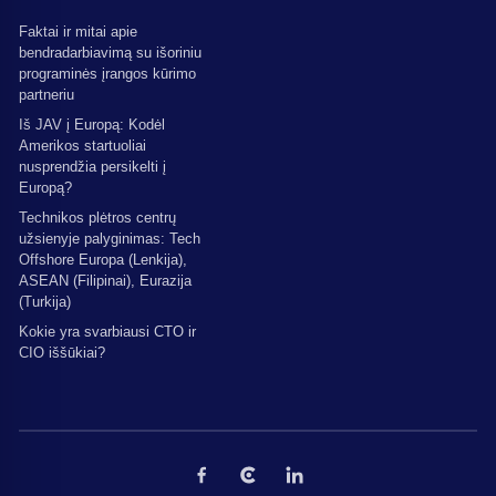
Faktai ir mitai apie
bendradarbiavimą su išoriniu
programinės įrangos kūrimo
partneriu
Iš JAV į Europą: Kodėl
Amerikos startuoliai
nusprendžia persikelti į
Europą?
Technikos plėtros centrų
užsienyje palyginimas: Tech
Offshore Europa (Lenkija),
ASEAN (Filipinai), Eurazija
(Turkija)
Kokie yra svarbiausi CTO ir
CIO iššūkiai?