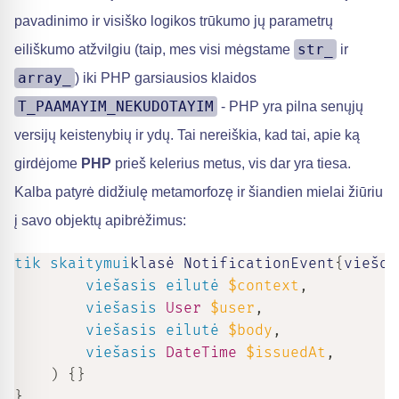
pavadinimo ir visiško logikos trūkumo jų parametrų
str_
eiliškumo atžvilgiu (taip, mes visi mėgstame
ir
array_
) iki PHP garsiausios klaidos
T_PAAMAYIM_NEKUDOTAYIM
- PHP yra pilna senųjų
versijų keistenybių ir ydų. Tai nereiškia, kad tai, apie ką
girdėjome
PHP
prieš kelerius metus, vis dar yra tiesa.
Kalba patyrė didžiulę metamorfozę ir šiandien mielai žiūriu
į savo objektų apibrėžimus:
tik skaitymui
klasė NotificationEvent
{
viešoj
viešasis
eilutė
$context
,
viešasis
User
$user
,
viešasis
eilutė
$body
,
viešasis
DateTime
$issuedAt
,
)
{
}
}