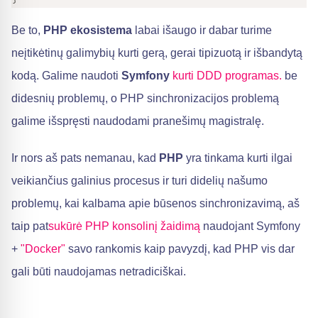
Be to,
PHP ekosistema
labai išaugo ir dabar turime
neįtikėtinų galimybių kurti gerą, gerai tipizuotą ir išbandytą
kodą. Galime naudoti
Symfony
​
kurti DDD programas.
be
didesnių problemų, o PHP sinchronizacijos problemą
galime išspręsti naudodami pranešimų magistralę.
Ir nors aš pats nemanau, kad
PHP
yra tinkama kurti ilgai
veikiančius galinius procesus ir turi didelių našumo
problemų, kai kalbama apie būsenos sinchronizavimą, aš
taip pat
sukūrė PHP konsolinį žaidimą
naudojant Symfony
+
"Docker"
savo rankomis kaip pavyzdį, kad PHP vis dar
gali būti naudojamas netradiciškai.