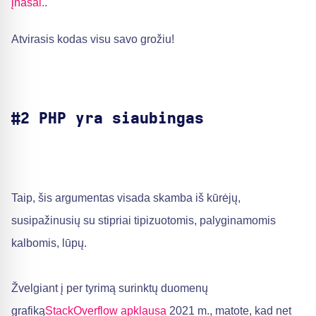
įnašai.
.
Atvirasis kodas visu savo grožiu!
#2 PHP yra siaubingas
Taip, šis argumentas visada skamba iš kūrėjų,
susipažinusių su stipriai tipizuotomis, palyginamomis
kalbomis, lūpų.
Žvelgiant į per tyrimą surinktų duomenų
grafiką
StackOverflow apklausa
2021 m., matote, kad net