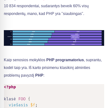
10 834 respondentai, sudarantys beveik 60% visų
respondentų, mano, kad PHP yra "siaubingas".
Kaip senosios mokyklos
PHP programatorius
, suprantu,
kodėl taip yra. Iš karto prisimenu klasikinį atminties
problemų pavyzdį
PHP
:
<?php
klasė 
FOO
{
viešasis
$f
;