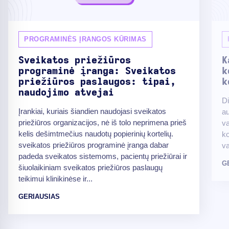
PROGRAMINĖS ĮRANGOS KŪRIMAS
Sveikatos priežiūros
K
programinė įranga: Sveikatos
k
priežiūros paslaugos: tipai,
k
naudojimo atvejai
Di
Įrankiai, kuriais šiandien naudojasi sveikatos
au
priežiūros organizacijos, nė iš tolo neprimena prieš
va
kelis dešimtmečius naudotų popierinių kortelių.
ko
sveikatos priežiūros programinė įranga dabar
va
padeda sveikatos sistemoms, pacientų priežiūrai ir
G
šiuolaikiniam sveikatos priežiūros paslaugų
teikimui klinikinėse ir...
GERIAUSIAS