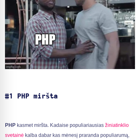
#1 PHP miršta
PHP
kasmet miršta. Kadaise populiariausias
žiniatinklio
svetainė
kalba dabar kas mėnesį praranda populiarumą,