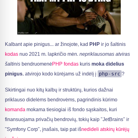
Kalbant apie pinigus... ar žinojote, kad
PHP
ir jo šaltinis
kodas
nuo 2021 m. lapkričio mėn.
nepriklausomas atviras
šaltinis
bendruomenė
PHP fondas
kuris
moka didelius
php-src
pinigus.
atvirojo kodo kūrėjams už indėlį į
?
Skirtingai nuo kitų kalbų ir struktūrų, kurios dažnai
priklauso didelėms bendrovėms, pagrindinis kūrimo
komanda
mokama tiesiogiai iš fondo sąskaitos, kuri
finansuojama privačių bendrovių, tokių kaip "JetBrains" ir
"Symfony Corp", įnašais, taip pat iš
nedideli atskirų kūrėjų