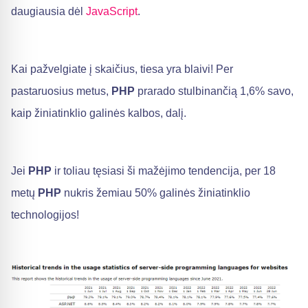
daugiausia dėl
JavaScript
.
Kai pažvelgiate į skaičius, tiesa yra blaivi! Per
pastaruosius metus,
PHP
prarado stulbinančią 1,6% savo,
kaip žiniatinklio galinės kalbos, dalį.
Jei
PHP
ir toliau tęsiasi ši mažėjimo tendencija, per 18
metų
PHP
nukris žemiau 50% galinės žiniatinklio
technologijos!