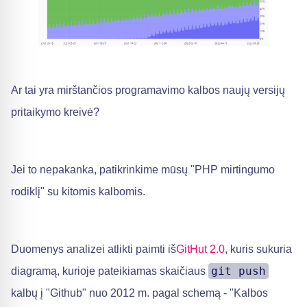
Ar tai yra mirštančios programavimo kalbos naujų versijų
pritaikymo kreivė?
Jei to nepakanka, patikrinkime mūsų "PHP mirtingumo
rodiklį" su kitomis kalbomis.
Duomenys analizei atlikti paimti iš
GitHut 2.0
, kuris sukuria
git push
diagramą, kurioje pateikiamas skaičiaus
kalbų į "Github" nuo 2012 m. pagal schemą - "Kalbos