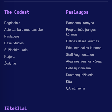
The Codest
Paslaugos
Pagrindinis
Patariamoji tarnyba
Apie tai, kaip mus pasiekė
Programinės įrangos
kūrimas
Paslaugos
Galinės dalies kūrimas
Case Studies
Priekinės dalies kūrimas
Sužinokite, kaip
Staff Augmentation
Karjera
Atgalinės versijos kūrėjai
Žodynas
Debesų inžinieriai
Duomenų inžinieriai
Kita
QA inžinieriai
Ištekliai