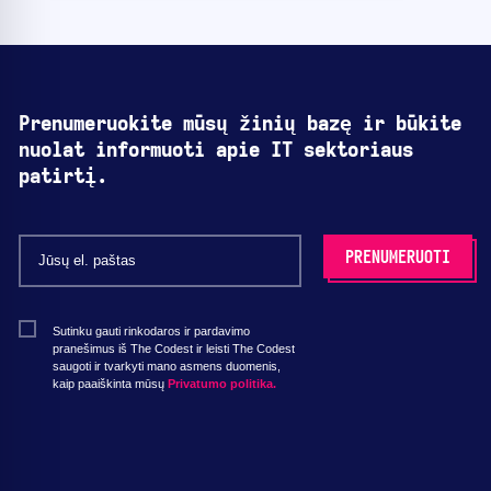
Prenumeruokite mūsų žinių bazę ir būkite
nuolat informuoti apie IT sektoriaus
patirtį.
Sutinku gauti rinkodaros ir pardavimo
pranešimus iš The Codest ir leisti The Codest
saugoti ir tvarkyti mano asmens duomenis,
kaip paaiškinta mūsų
Privatumo politika.