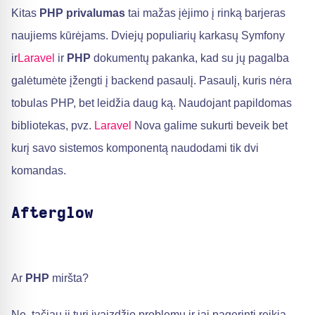
Kitas
PHP privalumas
tai mažas įėjimo į rinką barjeras
naujiems kūrėjams. Dviejų populiarių karkasų Symfony
ir
Laravel
ir
PHP
dokumentų pakanka, kad su jų pagalba
galėtumėte įžengti į backend pasaulį. Pasaulį, kuris nėra
tobulas PHP, bet leidžia daug ką. Naudojant papildomas
bibliotekas, pvz.
Laravel
Nova galime sukurti beveik bet
kurį savo sistemos komponentą naudodami tik dvi
komandas.
Afterglow
Ar
PHP
miršta?
Ne, tačiau ji turi įvaizdžio problemų ir jai pagerinti reikia