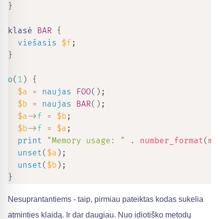
}
klasė 
BAR
{
viešasis
$f
;
}
o
(
1
)
{
$a
=
naujas
FOO
(
)
;
$b
=
naujas
BAR
(
)
;
$a
->
f
=
$b
;
$b
->
f
=
$a
;
print
"Memory usage: "
.
number_format
(
me
unset
(
$a
)
;
unset
(
$b
)
;
}
Nesuprantantiems - taip, pirmiau pateiktas kodas sukelia
atminties klaidą. Ir dar daugiau. Nuo idiotiško metodų