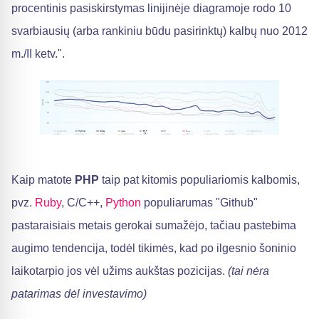
procentinis pasiskirstymas linijinėje diagramoje rodo 10
svarbiausių (arba rankiniu būdu pasirinktų) kalbų nuo 2012
m./II ketv.".
Kaip matote
PHP
taip pat kitomis populiariomis kalbomis,
pvz.
Ruby
, C/C++,
Python
populiarumas "Github"
pastaraisiais metais gerokai sumažėjo, tačiau pastebima
augimo tendencija, todėl tikimės, kad po ilgesnio šoninio
laikotarpio jos vėl užims aukštas pozicijas.
(tai nėra
patarimas dėl investavimo)