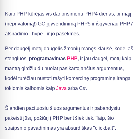
Kaip PHP kūrėjas vis dar prisimenu PHP4 dienas, pirmąjį
(neprivalomą!) GC įgyvendinimą PHP5 ir išgyvenau PHP7
atsiradimo _hype_ ir jo pasekmes.
Per daugelį metų daugelis žmonių manęs klausė, kodėl aš
stengiuosi
programavimas
PHP
, ir jau daugelį metų kaip
mantrą girdžiu du nuolat pasikartojančius argumentus,
kodėl turėčiau nustoti rašyti komercinę programinę įrangą
tokiomis kalbomis kaip
Java
arba C#.
Šiandien pacituosiu šiuos argumentus ir pabandysiu
pakeisti jūsų požiūrį į
PHP
bent šiek tiek. Taip, šio
straipsnio pavadinimas yra absurdiškas "clickbait".