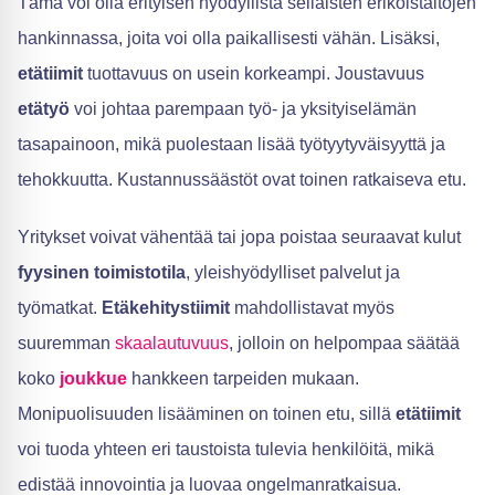
Tämä voi olla erityisen hyödyllistä sellaisten erikoistaitojen
hankinnassa, joita voi olla paikallisesti vähän. Lisäksi,
etätiimit
tuottavuus on usein korkeampi. Joustavuus
etätyö
voi johtaa parempaan työ- ja yksityiselämän
tasapainoon, mikä puolestaan lisää työtyytyväisyyttä ja
tehokkuutta. Kustannussäästöt ovat toinen ratkaiseva etu.
Yritykset voivat vähentää tai jopa poistaa seuraavat kulut
fyysinen toimistotila
, yleishyödylliset palvelut ja
työmatkat.
Etäkehitystiimit
mahdollistavat myös
suuremman
skaalautuvuus
, jolloin on helpompaa säätää
koko
joukkue
hankkeen tarpeiden mukaan.
Monipuolisuuden lisääminen on toinen etu, sillä
etätiimit
voi tuoda yhteen eri taustoista tulevia henkilöitä, mikä
edistää innovointia ja luovaa ongelmanratkaisua.