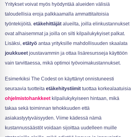
Yritykset voivat myös hyödyntää alueiden välisiä
taloudellisia eroja palkkaamalla ammattitaitoisia
työntekijöitä.
etäkehittäjät
alueilta, joilla elinkustannukset
ovat alhaisemmat ja joilla on silti kilpailukykyiset palkat.
Lisäksi,
etätyö
antaa yrityksille mahdollisuuden skaalata
joukkueet
joustavammin ja ottaa lisäresursseja käyttöön
vain tarvittaessa, mikä optimoi työvoimakustannukset.
Esimerkiksi The Codest on käyttänyt onnistuneesti
seuraavia tuotteita
etäkehitystiimit
tuottaa korkealaatuisia
ohjelmistohankkeet
kilpailukykyiseen hintaan, mikä
takaa sekä toiminnan tehokkuuden että
asiakastyytyväisyyden. Viime kädessä nämä
kustannussäästöt voidaan sijoittaa uudelleen muille