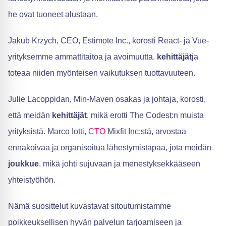
he ovat tuoneet alustaan.
Jakub Krzych, CEO, Estimote Inc., korosti React- ja Vue-
yrityksemme ammattitaitoa ja avoimuutta.
kehittäjät
ja
toteaa niiden myönteisen vaikutuksen tuottavuuteen.
Julie Lacoppidan, Min-Maven osakas ja johtaja, korosti,
että meidän
kehittäjät
, mikä erotti The Codest:n muista
yrityksistä. Marco Iotti,
CTO
Mixfit Inc:stä, arvostaa
ennakoivaa ja organisoitua lähestymistapaa, jota meidän
joukkue
, mikä johti sujuvaan ja menestyksekkääseen
yhteistyöhön.
Nämä suosittelut kuvastavat sitoutumistamme
poikkeuksellisen hyvän palvelun tarjoamiseen ja