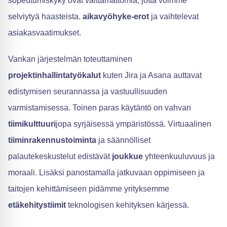
sopeutumiskyky ovat välttämättömiä, jotta voimme
selviytyä haasteista.
aikavyöhyke-erot
ja vaihtelevat
asiakasvaatimukset.
Vankan järjestelmän toteuttaminen
projektinhallintatyökalut
kuten Jira ja Asana auttavat
edistymisen seurannassa ja vastuullisuuden
varmistamisessa. Toinen paras käytäntö on vahvan
tiimikulttuuri
jopa syrjäisessä ympäristössä. Virtuaalinen
tiiminrakennustoiminta
ja säännölliset
palautekeskustelut edistävät
joukkue
yhteenkuuluvuus ja
moraali. Lisäksi panostamalla jatkuvaan oppimiseen ja
taitojen kehittämiseen pidämme yrityksemme
etäkehitystiimit
teknologisen kehityksen kärjessä.