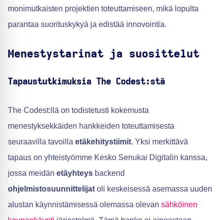
monimutkaisten projektien toteuttamiseen, mikä lopulta
parantaa suorituskykyä ja edistää innovointia.
Menestystarinat ja suosittelut
Tapaustutkimuksia The Codest:stä
The Codest:llä on todistetusti kokemusta
menestyksekkäiden hankkeiden toteuttamisesta
seuraavilla tavoilla
etäkehitystiimit
. Yksi merkittävä
tapaus on yhteistyömme Kesko Senukai Digitalin kanssa,
jossa meidän
etäyhteys
backend
ohjelmistosuunnittelijat
oli keskeisessä asemassa uuden
alustan käynnistämisessä olemassa olevan
sähköinen