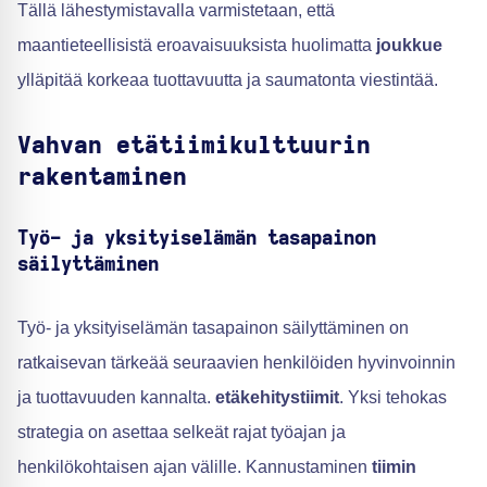
Tällä lähestymistavalla varmistetaan, että
maantieteellisistä eroavaisuuksista huolimatta
joukkue
ylläpitää korkeaa tuottavuutta ja saumatonta viestintää.
Vahvan etätiimikulttuurin
rakentaminen
Työ- ja yksityiselämän tasapainon
säilyttäminen
Työ- ja yksityiselämän tasapainon säilyttäminen on
ratkaisevan tärkeää seuraavien henkilöiden hyvinvoinnin
ja tuottavuuden kannalta.
etäkehitystiimit
. Yksi tehokas
strategia on asettaa selkeät rajat työajan ja
henkilökohtaisen ajan välille. Kannustaminen
tiimin