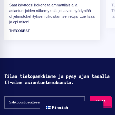
Saat käyttöösi kokeneita ammattilaisia ja
Tu
asiantuntijoiden näkemyksiä, jotta voit hyödyntää
Th
ohjelmistokehityksen ulkoistamisen etuja. Lue lisää
tä
ja opi miten!
THECODEST
Tilaa tietopankkimme ja pysy ajan tasalla
IT-alan asiantuntemuksesta.
Finnish