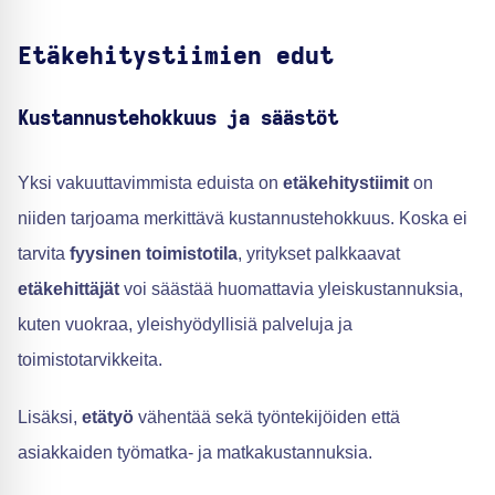
Etäkehitystiimien edut
Kustannustehokkuus ja säästöt
Yksi vakuuttavimmista eduista on
etäkehitystiimit
on
niiden tarjoama merkittävä kustannustehokkuus. Koska ei
tarvita
fyysinen toimistotila
, yritykset palkkaavat
etäkehittäjät
voi säästää huomattavia yleiskustannuksia,
kuten vuokraa, yleishyödyllisiä palveluja ja
toimistotarvikkeita.
Lisäksi,
etätyö
vähentää sekä työntekijöiden että
asiakkaiden työmatka- ja matkakustannuksia.