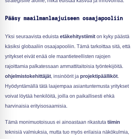
strategisille aloille, mikä edistää kasvua ja innovointia.
Pääsy maailmanlaajuiseen osaajapooliin
Yksi seuraavista eduista
etäkehitystiimit
on kyky päästä
käsiksi globaaliin osaajapooliin. Tämä tarkoittaa sitä, että
yritykset eivät enää ole maantieteellisten rajojen
rajoittamia palkatessaan ammattitaitoisia työntekijöitä.
ohjelmistokehittäjät
, insinöörit ja
projektipäälliköt
.
Hyödyntämällä tätä laajempaa asiantuntemusta yritykset
voivat löytää henkilöitä, joilla on paikallisesti ehkä
harvinaisia erityisosaamisia.
Tämä monimuotoisuus ei ainoastaan rikastuta
tiimin
teknisiä valmiuksia, mutta tuo myös erilaisia näkökulmia,