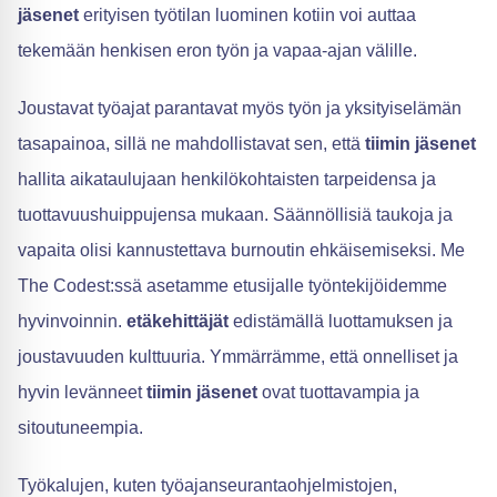
jäsenet
erityisen työtilan luominen kotiin voi auttaa
tekemään henkisen eron työn ja vapaa-ajan välille.
Joustavat työajat parantavat myös työn ja yksityiselämän
tasapainoa, sillä ne mahdollistavat sen, että
tiimin jäsenet
hallita aikataulujaan henkilökohtaisten tarpeidensa ja
tuottavuushuippujensa mukaan. Säännöllisiä taukoja ja
vapaita olisi kannustettava burnoutin ehkäisemiseksi. Me
The Codest:ssä asetamme etusijalle työntekijöidemme
hyvinvoinnin.
etäkehittäjät
edistämällä luottamuksen ja
joustavuuden kulttuuria. Ymmärrämme, että onnelliset ja
hyvin levänneet
tiimin jäsenet
ovat tuottavampia ja
sitoutuneempia.
Työkalujen, kuten työajanseurantaohjelmistojen,