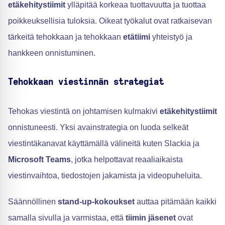
etäkehitystiimit
ylläpitää korkeaa tuottavuutta ja tuottaa
poikkeuksellisia tuloksia. Oikeat työkalut ovat ratkaisevan
tärkeitä tehokkaan ja tehokkaan
etätiimi
yhteistyö ja
hankkeen onnistuminen.
Tehokkaan viestinnän strategiat
Tehokas viestintä on johtamisen kulmakivi
etäkehitystiimit
onnistuneesti. Yksi avainstrategia on luoda selkeät
viestintäkanavat käyttämällä välineitä kuten Slackia ja
Microsoft Teams
, jotka helpottavat reaaliaikaista
viestinvaihtoa, tiedostojen jakamista ja videopuheluita.
Säännöllinen
stand-up-kokoukset
auttaa pitämään kaikki
samalla sivulla ja varmistaa, että
tiimin jäsenet
ovat