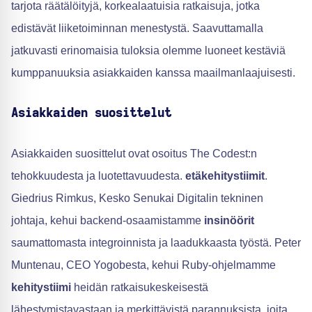
tarjota räätälöityjä, korkealaatuisia ratkaisuja, jotka
edistävät liiketoiminnan menestystä. Saavuttamalla
jatkuvasti erinomaisia tuloksia olemme luoneet kestäviä
kumppanuuksia asiakkaiden kanssa maailmanlaajuisesti.
Asiakkaiden suosittelut
Asiakkaiden suosittelut ovat osoitus The Codest:n
tehokkuudesta ja luotettavuudesta.
etäkehitystiimit
.
Giedrius Rimkus, Kesko Senukai Digitalin tekninen
johtaja, kehui backend-osaamistamme
insinöörit
saumattomasta integroinnista ja laadukkaasta työstä. Peter
Muntenau, CEO Yogobesta, kehui Ruby-ohjelmamme
kehitystiimi
heidän ratkaisukeskeisestä
lähestymistavastaan ja merkittävistä parannuksista, joita