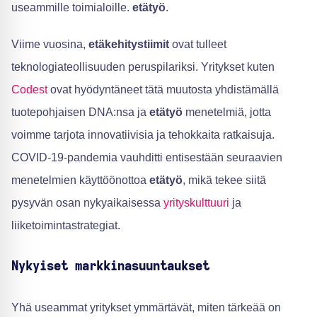
useammille toimialoille.
etätyö
.
Viime vuosina,
etäkehitystiimit
ovat tulleet
teknologiateollisuuden peruspilariksi. Yritykset kuten
Codest
ovat hyödyntäneet tätä muutosta yhdistämällä
tuotepohjaisen DNA:nsa ja
etätyö
menetelmiä, jotta
voimme tarjota innovatiivisia ja tehokkaita ratkaisuja.
COVID-19-pandemia vauhditti entisestään seuraavien
menetelmien käyttöönottoa
etätyö
, mikä tekee siitä
pysyvän osan nykyaikaisessa
yrityskulttuuri
ja
liiketoimintastrategiat.
Nykyiset markkinasuuntaukset
Yhä useammat yritykset ymmärtävät, miten tärkeää on