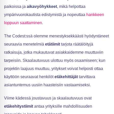
paikoissa ja
aikavyöhykkeet
, mikä helpottaa
ympärivuorokautista edistymistä ja nopeuttaa
hankkeen
loppuun saattaminen
.
The Codest:ssä olemme menestyksekkäästi hyödyntäneet
seuraavia menetelmiä
etätiimit
tarjota räätälöityjä
ratkaisuja, jotka mukautuvat asiakkaidemme muuttuviin
tarpeisiin. Skaalautuvuus ulottuu myös osaamiseen; kun
projektin laajuus muuttuu, yritykset voivat helposti ottaa
käyttöön seuraavat henkilöt
etäkehittäjät
tarvittava
asiantuntemus uusiin haasteisiin vastaamiseksi.
Viime kädessä joustavuus ja skaalautuvuus ovat
etäkehitystiimit
antaa yrityksille mahdollisuuden