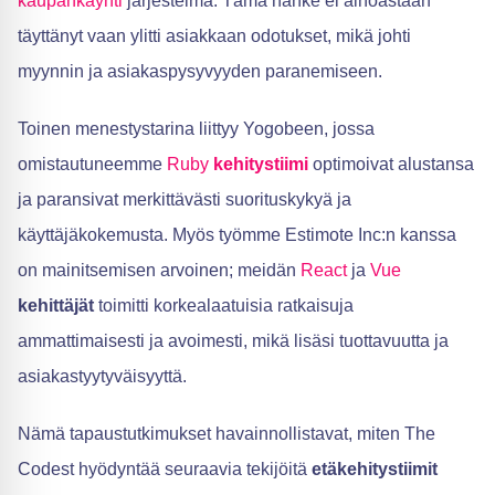
kaupankäynti
järjestelmä. Tämä hanke ei ainoastaan
täyttänyt vaan ylitti asiakkaan odotukset, mikä johti
myynnin ja asiakaspysyvyyden paranemiseen.
Toinen menestystarina liittyy Yogobeen, jossa
omistautuneemme
Ruby
kehitystiimi
optimoivat alustansa
ja paransivat merkittävästi suorituskykyä ja
käyttäjäkokemusta. Myös työmme Estimote Inc:n kanssa
on mainitsemisen arvoinen; meidän
React
ja
Vue
kehittäjät
toimitti korkealaatuisia ratkaisuja
ammattimaisesti ja avoimesti, mikä lisäsi tuottavuutta ja
asiakastyytyväisyyttä.
Nämä tapaustutkimukset havainnollistavat, miten The
Codest hyödyntää seuraavia tekijöitä
etäkehitystiimit