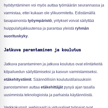
hyödyntäminen voi myös auttaa työmäärän seurannassa ja
varmistaa, ettei kukaan ole ylikuormitettu. Edistämällä
tasapainoista
työympäristö
, yritykset voivat säilyttää
huippulahjakkuutensa ja parantaa yleistä
ryhmän
suorituskyky
.
Jatkuva parantaminen ja koulutus
Jatkuva parantaminen ja jatkuva koulutus ovat elintärkeitä
kilpailuedun säilyttämiseksi ja kasvun varmistamiseksi.
etäkehitystiimit
. Säännöllisiin koulutustilaisuuksiin
panostaminen auttaa
etäkehittäjät
pysyä ajan tasalla
uusimmista teknologioista ja parhaista käytännöistä.
Verkkokurssit, webinaarit ja virtuaaliset työpajat ovat