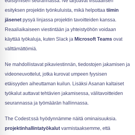
edistymisen seurannassa. Ne tarjoavat visuaalisen
esityksen projektin työnkuluista, mikä helpottaa
tiimin
jäsenet
pysyä linjassa projektin tavoitteiden kanssa.
Reaaliaikaiseen viestintään ja yhteistyöhön voidaan
käyttää työkaluja, kuten Slack ja
Microsoft Teams
ovat
välttämättömiä.
Ne mahdollistavat pikaviestinnän, tiedostojen jakamisen ja
videoneuvottelut, jotka kurovat umpeen fyysisen
etäisyyden aiheuttaman kuilun. Lisäksi Asanan kaltaiset
työkalut auttavat tehtävien jakamisessa, välitavoitteiden
seurannassa ja työmäärän hallinnassa.
The Codest:ssä hyödynnämme näitä ominaisuuksia.
projektinhallintatyökalut
varmistaaksemme, että