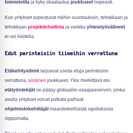
toimistotila
ja kyky skaalautua
joukkueet
nopeasti.
Kun yritykset sopeutuvat näihin suuntauksiin, tehokkaan ja
tehokkaan
projektinhallinta
ja vankka
yhteistyövälineet
ei voi liioitella.
Edut perinteisiin tiimeihin verrattuna
Etäkehitystiimit
tarjoavat useita etuja perinteisiin
verrattuna,
sisäinen
joukkueet. Yksi merkittävä etu
etätyöntekijät
on pääsy globaaliin osaajareserviin, jonka
avulla yritykset voivat palkata parhaat
ohjelmistokehittäjät
maantieteellisistä rajoituksista
riippumatta.