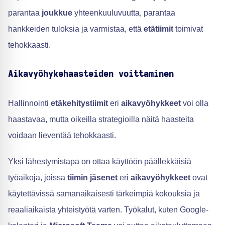
parantaa
joukkue
yhteenkuuluvuutta, parantaa
hankkeiden tuloksia ja varmistaa, että
etätiimit
toimivat
tehokkaasti.
Aikavyöhykehaasteiden voittaminen
Hallinnointi
etäkehitystiimit
eri
aikavyöhykkeet
voi olla
haastavaa, mutta oikeilla strategioilla näitä haasteita
voidaan lieventää tehokkaasti.
Yksi lähestymistapa on ottaa käyttöön päällekkäisiä
työaikoja, joissa
tiimin jäsenet
eri
aikavyöhykkeet
ovat
käytettävissä samanaikaisesti tärkeimpiä kokouksia ja
reaaliaikaista yhteistyötä varten. Työkalut, kuten Google-