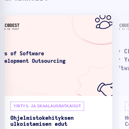
YRITYS- JA SKAALAUSRATKAISUT
Ohjelmistokehityksen
M
ulkoistamisen edut
C