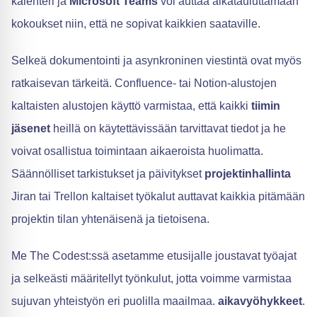
kalenteri ja
Microsoft Teams
voi auttaa aikatauluttamaan
kokoukset niin, että ne sopivat kaikkien saataville.
Selkeä dokumentointi ja asynkroninen viestintä ovat myös
ratkaisevan tärkeitä. Confluence- tai Notion-alustojen
kaltaisten alustojen käyttö varmistaa, että kaikki
tiimin
jäsenet
heillä on käytettävissään tarvittavat tiedot ja he
voivat osallistua toimintaan aikaeroista huolimatta.
Säännölliset tarkistukset ja päivitykset
projektinhallinta
Jiran tai Trellon kaltaiset työkalut auttavat kaikkia pitämään
projektin tilan yhtenäisenä ja tietoisena.
Me The Codest:ssä asetamme etusijalle joustavat työajat
ja selkeästi määritellyt työnkulut, jotta voimme varmistaa
sujuvan yhteistyön eri puolilla maailmaa.
aikavyöhykkeet
.