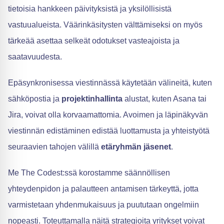
tietoisia hankkeen päivityksistä ja yksilöllisistä
vastuualueista. Väärinkäsitysten välttämiseksi on myös
tärkeää asettaa selkeät odotukset vasteajoista ja
saatavuudesta.
Epäsynkronisessa viestinnässä käytetään välineitä, kuten
sähköpostia ja
projektinhallinta
alustat, kuten Asana tai
Jira, voivat olla korvaamattomia. Avoimen ja läpinäkyvän
viestinnän edistäminen edistää luottamusta ja yhteistyötä
seuraavien tahojen välillä
etäryhmän jäsenet
.
Me The Codest:ssä korostamme säännöllisen
yhteydenpidon ja palautteen antamisen tärkeyttä, jotta
varmistetaan yhdenmukaisuus ja puututaan ongelmiin
nopeasti. Toteuttamalla näitä strategioita yritykset voivat