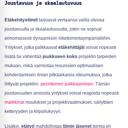
Joustavuus ja skaalautuvuus
Etäkehitystiimit
tarjoavat vertaansa vailla olevaa
joustavuutta ja skaalautuvuutta, joten ne sopivat
erinomaisesti dynaamisiin liiketoimintaympäristöihin.
Yritykset, jotka palkkaavat
etäkehittäjät
voivat nopeasti
lisätä tai vähentää
joukkueen koko
projektin tarpeiden
mukaan, mikä varmistaa resurssien optimaalisen
kohdentamisen ilman pitkäaikaisia sitoumuksia, jotka
liittyvät projektiin.
perinteinen palkkaaminen
. Tämän
joustavuuden ansiosta yritykset voivat reagoida nopeasti
markkinat
muutokset ja projektivaatimukset, säilyttäen
ketteryyden ja kilpailukyvyn.
Lisäksi,
etätyö
mahdollistaa
tiimin jäsenet
toimia eri