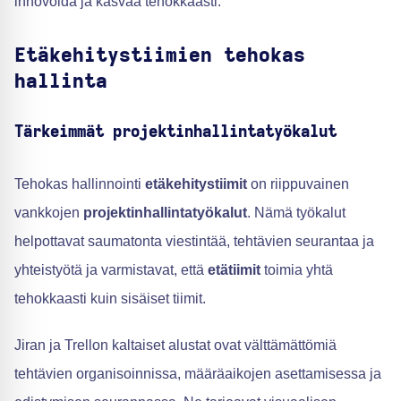
innovoida ja kasvaa tehokkaasti.
Etäkehitystiimien tehokas
hallinta
Tärkeimmät projektinhallintatyökalut
Tehokas hallinnointi
etäkehitystiimit
on riippuvainen
vankkojen
projektinhallintatyökalut
. Nämä työkalut
helpottavat saumatonta viestintää, tehtävien seurantaa ja
yhteistyötä ja varmistavat, että
etätiimit
toimia yhtä
tehokkaasti kuin sisäiset tiimit.
Jiran ja Trellon kaltaiset alustat ovat välttämättömiä
tehtävien organisoinnissa, määräaikojen asettamisessa ja