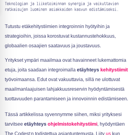
Teknologian ja liiketoiminnan synergia ja vaikuttavien
ratkaisujen luominen asiakkaiden kasvun edistämiseksi.
Tutustu etäkehitystiimien integroinnin hyötyihin ja
strategioihin, joissa korostuvat kustannustehokkuus,
globaalien osaajien saatavuus ja joustavuus.
Yritykset ympäri maailmaa ovat havainneet lukemattomia
etuja, joita saadaan integroimalla
etäyhteys
kehitystiimit
työvoimaansa. Edut ovat vakuuttavia, sillä ne ulottuvat
maailmanlaajuisen lahjakkuusreservin hyödyntämisestä
tuottavuuden parantamiseen ja innovoinnin edistämiseen.
Tässä artikkelissa syvennymme siihen, miksi yrityksesi
tarvitsee
etäyhteys
ohjelmistokehitystiimi
, hyödyntäen
The Codest:n todistettua asiantuntemusta. Liity
us
kun