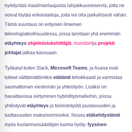
hyödyntää maailmanlaajuista lahjakkuusreserviä, jotta ne
voivat löytää erikoistaitoja, joita voi olla paikallisesti vähän.
Tämä suuntaus on erityisen ilmeinen
teknologiateollisuudessa, jossa tarvitaan yhä enemmän
etäyhteys
ohjelmistokehittäjät
,
insinöörit
ja
projekti
johtajat
jatkaa kasvuaan.
Työkalut kuten Slack,
Microsoft Teams
, ja Asana ovat
tulleet välttämättömiksi
etätiimit
tehokkaasti ja varmistaa
saumattoman viestinnän ja yhteistyön. Lisäksi on
havaittavissa siirtyminen hybridityömalleihin, joissa
yhdistyvät
etäyhteys
ja toimistotyötä joustavuuden ja
tuottavuuden maksimoimiseksi. Nousu
etäkehitystiimit
myös kustannussäästöjen tuoma hyöty.
fyysinen