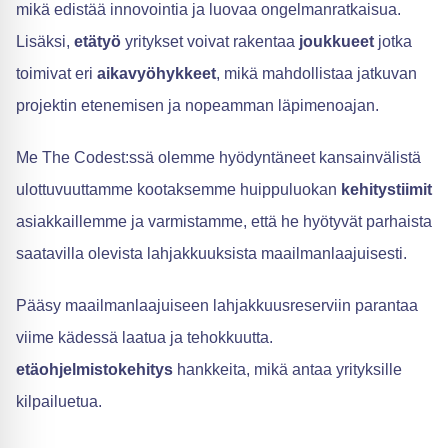
mikä edistää innovointia ja luovaa ongelmanratkaisua.
Lisäksi,
etätyö
yritykset voivat rakentaa
joukkueet
jotka
toimivat eri
aikavyöhykkeet
, mikä mahdollistaa jatkuvan
projektin etenemisen ja nopeamman läpimenoajan.
Me The Codest:ssä olemme hyödyntäneet kansainvälistä
ulottuvuuttamme kootaksemme huippuluokan
kehitystiimit
asiakkaillemme ja varmistamme, että he hyötyvät parhaista
saatavilla olevista lahjakkuuksista maailmanlaajuisesti.
Pääsy maailmanlaajuiseen lahjakkuusreserviin parantaa
viime kädessä laatua ja tehokkuutta.
etäohjelmistokehitys
hankkeita, mikä antaa yrityksille
kilpailuetua.