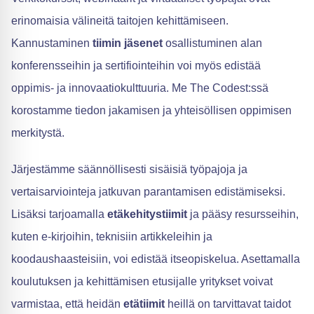
erinomaisia välineitä taitojen kehittämiseen.
Kannustaminen
tiimin jäsenet
osallistuminen alan
konferensseihin ja sertifiointeihin voi myös edistää
oppimis- ja innovaatiokulttuuria. Me The Codest:ssä
korostamme tiedon jakamisen ja yhteisöllisen oppimisen
merkitystä.
Järjestämme säännöllisesti sisäisiä työpajoja ja
vertaisarviointeja jatkuvan parantamisen edistämiseksi.
Lisäksi tarjoamalla
etäkehitystiimit
ja pääsy resursseihin,
kuten e-kirjoihin, teknisiin artikkeleihin ja
koodaushaasteisiin, voi edistää itseopiskelua. Asettamalla
koulutuksen ja kehittämisen etusijalle yritykset voivat
varmistaa, että heidän
etätiimit
heillä on tarvittavat taidot