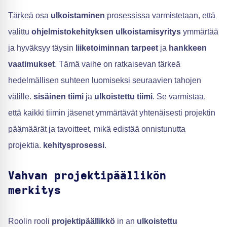
Tärkeä osa
ulkoistaminen
prosessissa varmistetaan, että
valittu
ohjelmistokehityksen ulkoistamisyritys
ymmärtää
ja hyväksyy täysin
liiketoiminnan tarpeet
ja
hankkeen
vaatimukset
. Tämä vaihe on ratkaisevan tärkeä
hedelmällisen suhteen luomiseksi seuraavien tahojen
välille.
sisäinen tiimi
ja
ulkoistettu tiimi
. Se varmistaa,
että kaikki tiimin jäsenet ymmärtävät yhtenäisesti projektin
päämäärät ja tavoitteet, mikä edistää onnistunutta
projektia.
kehitysprosessi
.
Vahvan projektipäällikön
merkitys
Roolin rooli
projektipäällikkö
in an
ulkoistettu