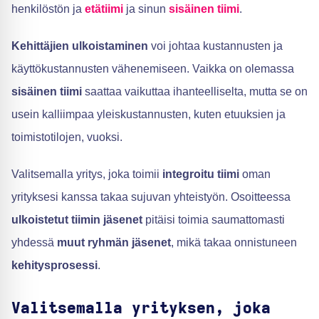
henkilöstön ja
etätiimi
ja sinun
sisäinen tiimi
.
Kehittäjien ulkoistaminen
voi johtaa kustannusten ja
käyttökustannusten vähenemiseen. Vaikka on olemassa
sisäinen tiimi
saattaa vaikuttaa ihanteelliselta, mutta se on
usein kalliimpaa yleiskustannusten, kuten etuuksien ja
toimistotilojen, vuoksi.
Valitsemalla yritys, joka toimii
integroitu tiimi
oman
yrityksesi kanssa takaa sujuvan yhteistyön. Osoitteessa
ulkoistetut tiimin jäsenet
pitäisi toimia saumattomasti
yhdessä
muut ryhmän jäsenet
, mikä takaa onnistuneen
kehitysprosessi
.
Valitsemalla yrityksen, joka