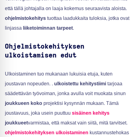
että tällä johtajalla on laaja kokemus seuraavista aloista.
ohjelmistokehitys
tuottaa laadukkaita tuloksia, jotka ovat
linjassa
liiketoiminnan tarpeet
.
Ohjelmistokehityksen
ulkoistamisen edut
Ulkoistaminen tuo mukanaan lukuisia etuja, kuten
joustavan nopeuden. .
ulkoistettu kehitystiimi
tarjoaa
säädettävän työvoiman, jonka avulla voit muokata sinun
joukkueen koko
projektisi kysynnän mukaan. Tämä
joustavuus, joka usein puuttuu
sisäinen kehitys
joukkueet
varmistaa, että maksat vain siitä, mitä tarvitset.
ohjelmistokehityksen ulkoistaminen
kustannustehokas