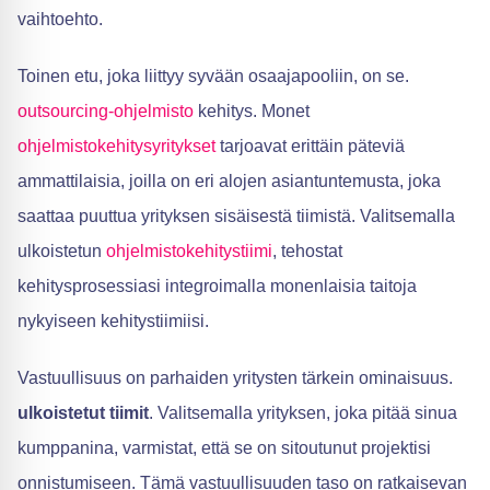
vaihtoehto.
Toinen etu, joka liittyy syvään osaajapooliin, on se.
outsourcing-ohjelmisto
kehitys. Monet
ohjelmistokehitysyritykset
tarjoavat erittäin päteviä
ammattilaisia, joilla on eri alojen asiantuntemusta, joka
saattaa puuttua yrityksen sisäisestä tiimistä. Valitsemalla
ulkoistetun
ohjelmistokehitystiimi
, tehostat
kehitysprosessiasi integroimalla monenlaisia taitoja
nykyiseen kehitystiimiisi.
Vastuullisuus on parhaiden yritysten tärkein ominaisuus.
ulkoistetut tiimit
. Valitsemalla yrityksen, joka pitää sinua
kumppanina, varmistat, että se on sitoutunut projektisi
onnistumiseen. Tämä vastuullisuuden taso on ratkaisevan