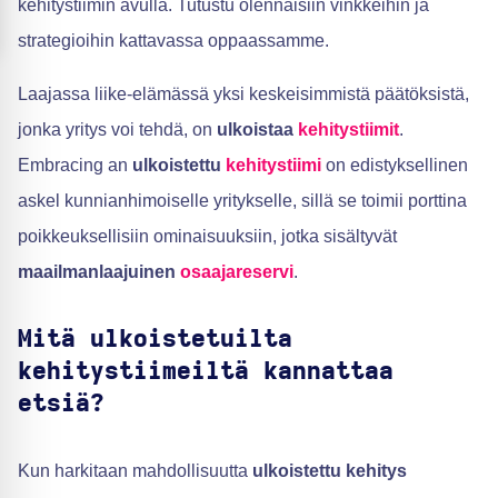
kehitystiimin avulla. Tutustu olennaisiin vinkkeihin ja
strategioihin kattavassa oppaassamme.
Laajassa liike-elämässä yksi keskeisimmistä päätöksistä,
jonka yritys voi tehdä, on
ulkoistaa
kehitystiimit
.
Embracing an
ulkoistettu
kehitystiimi
on edistyksellinen
askel kunnianhimoiselle yritykselle, sillä se toimii porttina
poikkeuksellisiin ominaisuuksiin, jotka sisältyvät
maailmanlaajuinen
osaajareservi
.
Mitä ulkoistetuilta
kehitystiimeiltä kannattaa
etsiä?
Kun harkitaan mahdollisuutta
ulkoistettu kehitys