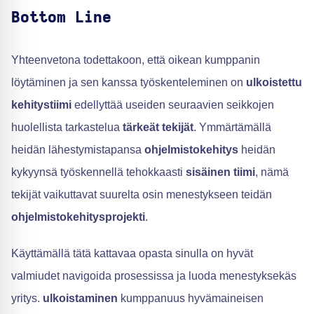
Bottom Line
Yhteenvetona todettakoon, että oikean kumppanin
löytäminen ja sen kanssa työskenteleminen on
ulkoistettu
kehitystiimi
edellyttää useiden seuraavien seikkojen
huolellista tarkastelua
tärkeät tekijät
. Ymmärtämällä
heidän lähestymistapansa
ohjelmistokehitys
heidän
kykyynsä työskennellä tehokkaasti
sisäinen tiimi
, nämä
tekijät vaikuttavat suurelta osin menestykseen teidän
ohjelmistokehitysprojekti
.
Käyttämällä tätä kattavaa opasta sinulla on hyvät
valmiudet navigoida prosessissa ja luoda menestyksekäs
yritys.
ulkoistaminen
kumppanuus hyvämaineisen