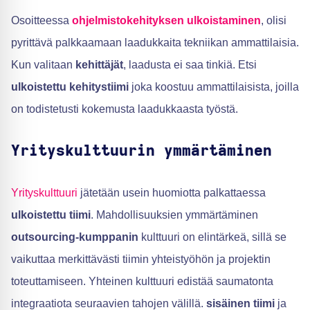
Osoitteessa
ohjelmistokehityksen ulkoistaminen
, olisi
pyrittävä palkkaamaan laadukkaita tekniikan ammattilaisia.
Kun valitaan
kehittäjät
, laadusta ei saa tinkiä. Etsi
ulkoistettu kehitystiimi
joka koostuu ammattilaisista, joilla
on todistetusti kokemusta laadukkaasta työstä.
Yrityskulttuurin ymmärtäminen
Yrityskulttuuri
jätetään usein huomiotta palkattaessa
ulkoistettu tiimi
. Mahdollisuuksien ymmärtäminen
outsourcing-kumppanin
kulttuuri on elintärkeä, sillä se
vaikuttaa merkittävästi tiimin yhteistyöhön ja projektin
toteuttamiseen. Yhteinen kulttuuri edistää saumatonta
integraatiota seuraavien tahojen välillä.
sisäinen tiimi
ja