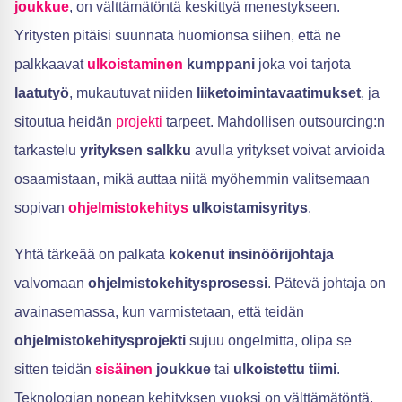
joukkue
, on välttämätöntä keskittyä menestykseen.
Yritysten pitäisi suunnata huomionsa siihen, että ne
palkkaavat
ulkoistaminen
kumppani
joka voi tarjota
laatutyö
, mukautuvat niiden
liiketoimintavaatimukset
, ja
sitoutua heidän
projekti
tarpeet. Mahdollisen outsourcing:n
tarkastelu
yrityksen salkku
avulla yritykset voivat arvioida
osaamistaan, mikä auttaa niitä myöhemmin valitsemaan
sopivan
ohjelmistokehitys
ulkoistamisyritys
.
Yhtä tärkeää on palkata
kokenut insinöörijohtaja
valvomaan
ohjelmistokehitysprosessi
. Pätevä johtaja on
avainasemassa, kun varmistetaan, että teidän
ohjelmistokehitysprojekti
sujuu ongelmitta, olipa se
sitten teidän
sisäinen
joukkue
tai
ulkoistettu tiimi
.
Teknologian nopean kehityksen vuoksi on välttämätöntä,