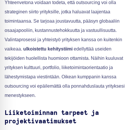
Yhteenvetona voidaan todeta, että outsourcing voi olla
strateginen siirto yrityksille, jotka haluavat laajentaa
toimintaansa. Se tarjoaa joustavuutta, pääsyn globaaliin
osaajapooliin, kustannustehokkuutta ja vastuullisuutta.
Valintaprosessi ja yhteistyö yrityksen kanssa on kuitenkin
vaikeaa.
ulkoistettu kehitystiimi
edellyttää useiden
tekijöiden huolellista huomioon ottamista. Näihin kuuluvat
yrityksen kulttuuri, portfolio, liiketoimintaorientaatio ja
lähestymistapa viestintään. Oikean kumppanin kanssa
outsourcing voi epäilemättä olla ponnahduslauta yrityksesi
menestykseen.
Liiketoiminnan tarpeet ja
projektivaatimukset