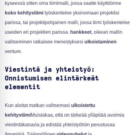
kyseessä sitten oma tiimimalli, jossa saatte käyttöönne
koko kehitystiimi
työskentelee yksinomaan projektisi
parissa, tai projektipohjainen malli, jossa tiimi työskentelee
useiden eri projektien parissa.
hankkeet
, oikean mallin
valitseminen ratkaisee menestyksesi
ulkoistaminen
venture.
Viestintä ja yhteistyö:
Onnistumisen elintärkeät
elementit
Kun aloitat matkan valitsemasi
ulkoistettu
kehitystiimi
Muistakaa, että on tärkeää ylläpitää avoimia
viestintäkanavia ja edistää yhteistyöhön perustuvaa
ilmapiiriä. Säännöllinen
videopuhelut
ja