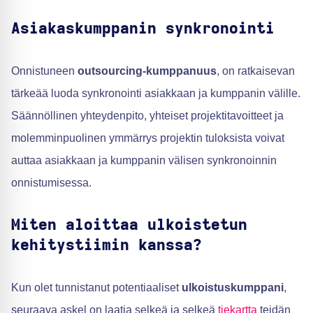
Asiakaskumppanin synkronointi
Onnistuneen
outsourcing-kumppanuus
, on ratkaisevan
tärkeää luoda synkronointi asiakkaan ja kumppanin välille.
Säännöllinen yhteydenpito, yhteiset projektitavoitteet ja
molemminpuolinen ymmärrys projektin tuloksista voivat
auttaa asiakkaan ja kumppanin välisen synkronoinnin
onnistumisessa.
Miten aloittaa ulkoistetun
kehitystiimin kanssa?
Kun olet tunnistanut potentiaaliset
ulkoistuskumppani
,
seuraava askel on laatia selkeä ja selkeä
tiekartta
teidän