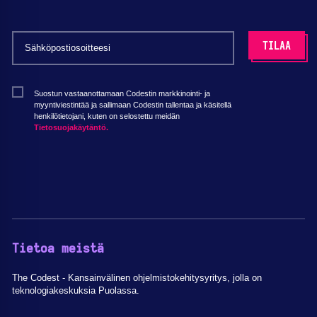
Suostun vastaanottamaan Codestin markkinointi- ja
myyntiviestintää ja sallimaan Codestin tallentaa ja käsitellä
henkilötietojani, kuten on selostettu meidän
Tietosuojakäytäntö.
Tietoa meistä
The Codest - Kansainvälinen ohjelmistokehitysyritys, jolla on
teknologiakeskuksia Puolassa.