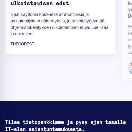
ulkoistamisen edut
k
v
Saat käyttöösi kokeneita ammattilaisia ja
D
asiantuntijoiden näkemyksiä, jotta voit hyödyntää
Ny
ohjelmistokehityksen ulkoistamisen etuja. Lue lisää
ke
ja opi miten!
e
THECODEST
ty
al
Tilaa tietopankkimme ja pysy ajan tasalla
IT-alan asiantuntemuksesta.