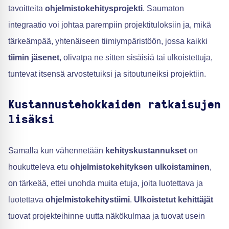
tavoitteita
ohjelmistokehitysprojekti
. Saumaton
integraatio voi johtaa parempiin projektituloksiin ja, mikä
tärkeämpää, yhtenäiseen tiimiympäristöön, jossa kaikki
tiimin jäsenet
, olivatpa ne sitten sisäisiä tai ulkoistettuja,
tuntevat itsensä arvostetuiksi ja sitoutuneiksi projektiin.
Kustannustehokkaiden ratkaisujen
lisäksi
Samalla kun vähennetään
kehityskustannukset
on
houkutteleva etu
ohjelmistokehityksen ulkoistaminen
,
on tärkeää, ettei unohda muita etuja, joita luotettava ja
luotettava
ohjelmistokehitystiimi
.
Ulkoistetut kehittäjät
tuovat projekteihinne uutta näkökulmaa ja tuovat usein