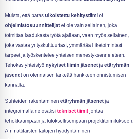
Muista, että paras
ulkoistettu kehitystiimi
of
ohjelmistosuunnittelijat
ei ole vain sellainen, joka
toimittaa laadukasta työtä ajallaan, vaan myös sellainen,
joka vastaa yrityskulttuuriasi, ymmärtää liiketoimintasi
tarpeet ja työskentelee yhteisen menestyksenne eteen.
Tehokas yhteistyö
nykyiset tiimin jäsenet
ja
etäryhmän
jäsenet
on olennaisen tärkeää hankkeen onnistumisen
kannalta.
Suhteiden rakentaminen
etäryhmän jäsenet
ja
integroimalla ne osaksi
tekniset tiimit
johtaa
tehokkaampaan ja tuloksellisempaan projektitoimitukseen.
Ammattilaisten taitojen hyödyntäminen