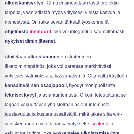
ulkoistamisyritys
. Tämä ei ainoastaan täytä projektin
tarpeita, vaan edistää myös yrityksesi yleistä kasvua ja
menestystä. On ratkaisevan tärkeää työskennellä
ohjelmisto
insinöörit
joka voi integroitua saumattomasti
nykyiset tiimin jäsenet
.
Aloitetaan
ulkoistaminen
on strateginen
liiketoimintapäätös, joka voi parantaa merkittävästi
yrityksesi valmiuksia ja kasvunäkymiä. Ottamalla käyttöön
kansainvälinen osaajapooli
, hyödyt monipuolisista
tekniset kyvyt
ja asiantuntemusta. Oikein toteutettuna se
tarjoaa vakuuttavan yhdistelmän asiantuntemusta,
joustavuutta ja kustannussäästöjä, mikä tekee siitä win-
win skenaarion mille tahansa yritykselle.
scaleup
tai
vakiintunut yritys, joka työskentelee
ulkoistamisyritys
.