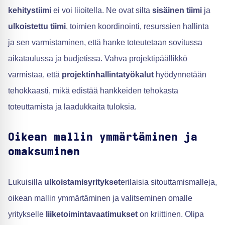
kehitystiimi
ei voi liioitella. Ne ovat silta
sisäinen tiimi
ja
ulkoistettu tiimi
, toimien koordinointi, resurssien hallinta
ja sen varmistaminen, että hanke toteutetaan sovitussa
aikataulussa ja budjetissa. Vahva projektipäällikkö
varmistaa, että
projektinhallintatyökalut
hyödynnetään
tehokkaasti, mikä edistää hankkeiden tehokasta
toteuttamista ja laadukkaita tuloksia.
Oikean mallin ymmärtäminen ja
omaksuminen
Lukuisilla
ulkoistamisyritykset
erilaisia sitouttamismalleja,
oikean mallin ymmärtäminen ja valitseminen omalle
yritykselle
liiketoimintavaatimukset
on kriittinen. Olipa