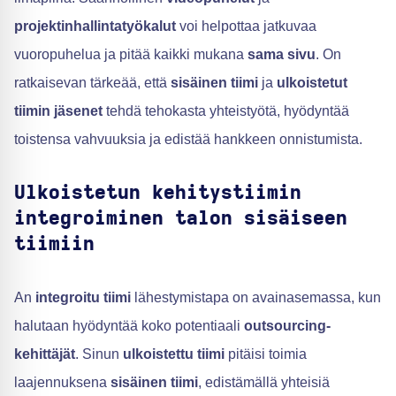
projektinhallintatyökalut
voi helpottaa jatkuvaa
vuoropuhelua ja pitää kaikki mukana
sama sivu
. On
ratkaisevan tärkeää, että
sisäinen tiimi
ja
ulkoistetut
tiimin jäsenet
tehdä tehokasta yhteistyötä, hyödyntää
toistensa vahvuuksia ja edistää hankkeen onnistumista.
Ulkoistetun kehitystiimin
integroiminen talon sisäiseen
tiimiin
An
integroitu tiimi
lähestymistapa on avainasemassa, kun
halutaan hyödyntää koko potentiaali
outsourcing-
kehittäjät
. Sinun
ulkoistettu tiimi
pitäisi toimia
laajennuksena
sisäinen tiimi
, edistämällä yhteisiä