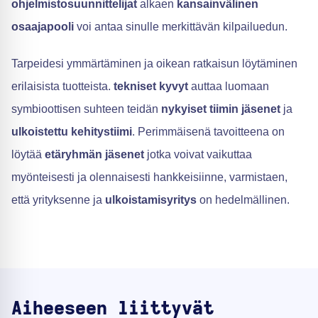
ohjelmistosuunnittelijat
alkaen
kansainvälinen
osaajapooli
voi antaa sinulle merkittävän kilpailuedun.
Tarpeidesi ymmärtäminen ja oikean ratkaisun löytäminen
erilaisista tuotteista.
tekniset kyvyt
auttaa luomaan
symbioottisen suhteen teidän
nykyiset tiimin jäsenet
ja
ulkoistettu kehitystiimi
. Perimmäisenä tavoitteena on
löytää
etäryhmän jäsenet
jotka voivat vaikuttaa
myönteisesti ja olennaisesti hankkeisiinne, varmistaen,
että yrityksenne ja
ulkoistamisyritys
on hedelmällinen.
Aiheeseen liittyvät