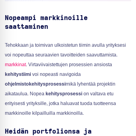
Nopeampi markkinoille
saattaminen
Tehokkaan ja toimivan ulkoistetun tiimin avulla yrityksesi
voi nopeuttaa seuraavien tavoitteiden saavuttamista.
markkinat
. Virtaviivaistettujen prosessien ansiosta
kehitystiimi
voi nopeasti navigoida
ohjelmistokehitysprosessi
mikä lyhentää projektin
aikataulua. Nopea
kehitysprosessi
on valtava etu
erityisesti yrityksille, jotka haluavat tuoda tuotteensa
markkinoille kilpailluilla markkinoilla.
Heidän portfolionsa ja