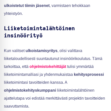
ulkoistetut tiimin jäsenet
, varmistaen tehokkaan
yhteistyön.
Liiketoimintalähtöinen
insinöörityö
Kun valitset
ulkoistamisyritys
, olisi valittava
liiketaloudellisesti suuntautunut insinöörikoulutus. Tämä
tarkoittaa, että
ohjelmistokehittäjät
tulisi ymmärtää
liiketoimintamalliasi ja yhdenmukaistaa
kehitysprosessi
liiketoimintasi tavoitteiden kanssa. A
ohjelmistokehityskumppani
liiketoimintalähtöinen
ajattelutapa voi edistää merkittävästi projektin tavoitteiden
saavuttamista.