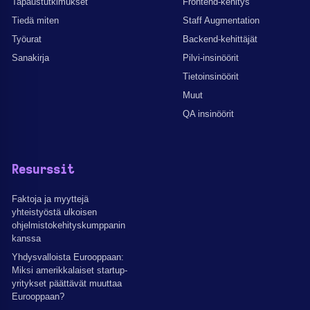
Tapaustutkimukset
Frontend-kehitys
Tiedä miten
Staff Augmentation
Työurat
Backend-kehittäjät
Sanakirja
Pilvi-insinöörit
Tietoinsinöörit
Muut
QA insinöörit
Resurssit
Faktoja ja myyttejä
yhteistyöstä ulkoisen
ohjelmistokehityskumppanin
kanssa
Yhdysvalloista Eurooppaan:
Miksi amerikkalaiset startup-
yritykset päättävät muuttaa
Eurooppaan?