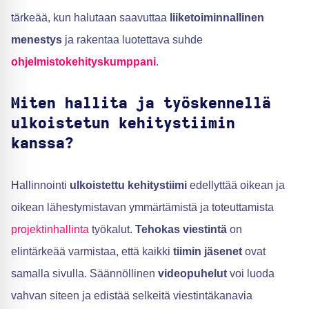
tärkeää, kun halutaan saavuttaa
liiketoiminnallinen
menestys
ja rakentaa luotettava suhde
ohjelmistokehityskumppani
.
Miten hallita ja työskennellä
ulkoistetun kehitystiimin
kanssa?
Hallinnointi
ulkoistettu kehitystiimi
edellyttää oikean ja
oikean lähestymistavan ymmärtämistä ja toteuttamista
projektinhallinta
työkalut.
Tehokas viestintä
on
elintärkeää varmistaa, että kaikki
tiimin jäsenet
ovat
samalla sivulla. Säännöllinen
videopuhelut
voi luoda
vahvan siteen ja edistää selkeitä viestintäkanavia