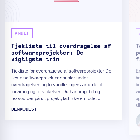
ANDET
Tjekliste til overdragelse af
T
softwareprojekter: De
p
vigtigste trin
f
Tjekliste for overdragelse af softwareprojekter De
E
fleste softwareprojekter snubler under
br
overdragelsen og forvandler ugers arbejde til
br
forvirring og forsinkelser. Du har brugt tid og
v
ressourcer på dit projekt, lad ikke en rodet...
og
si
DENKODEST