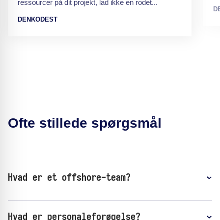
ressourcer på dit projekt, lad ikke en rodet...
D
DENKODEST
Ofte stillede spørgsmål
Hvad er et offshore-team?
Hvad er personaleforøgelse?