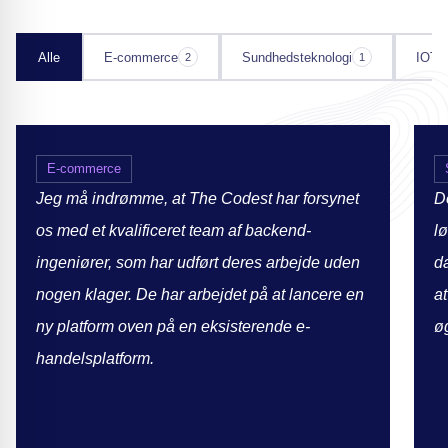
Alle
E-commerce
Sundhedsteknologi
IOT
2
1
E-commerce
Jeg må indrømme, at The Codest har forsynet
D
os med et kvalificeret team af backend-
l
ingeniører, som har udført deres arbejde uden
d
nogen klager. De har arbejdet på at lancere en
a
ny platform oven på en eksisterende e-
ø
handelsplatform.