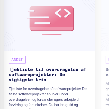
ANDET
Tjekliste til overdragelse af
D
softwareprojekter: De
v
vigtigste trin
AI
Tjekliste for overdragelse af softwareprojekter De
ge
fleste softwareprojekter snubler under
hv
overdragelsen og forvandler ugers arbejde til
AI
forvirring og forsinkelser. Du har brugt tid og
tr