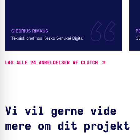
GIEDRIUS RIMKUS
P
Teknisk chef hos Kesko Senukai Digital
C
LÆS ALLE 24 ANMELDELSER AF CLUTCH
Vi vil gerne vide
mere om dit projekt