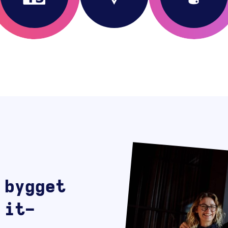
 bygget
 it-