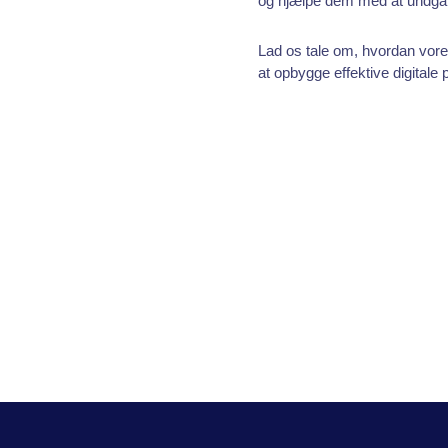
og hjælpe dem med at undgå kr
Lad os tale om, hvordan vore
at opbygge effektive digitale 