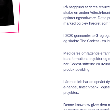
På baggrund af deres resultat
skabe en anden Adtech-løsnin
optimeringssoftware. Dette p
marked og blev hædret som vi
I 2020 gennemførte Greg og
og skabte The Codest - en in
Med deres omfattende erfarin
transformationsprojekter og 
har Codest-stifterne en uvurder
produktudvikling.
I årenes løb har de opnået dy
e-handel, fintech/bank, logi
projekter.
.
Denne knowhow giver dem muli