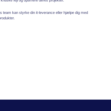
itiske fejl og optimere deres projekter.
s team kan styrke din it-leverance eller hjælpe dig med
produkter.