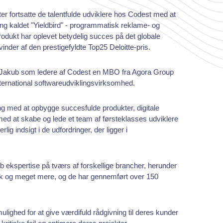
er fortsatte de talentfulde udviklere hos Codest med at
g kaldet "Yieldbird" - programmatisk reklame- og
rodukt har oplevet betydelig succes på det globale
nder af den prestigefyldte Top25 Deloitte-pris.
 Jakub som ledere af Codest en MBO fra Agora Group
ternational softwareudviklingsvirksomhed.
g med at opbygge succesfulde produkter, digitale
med at skabe og lede et team af førsteklasses udviklere
lig indsigt i de udfordringer, der ligger i
b ekspertise på tværs af forskellige brancher, herunder
stik og meget mere, og de har gennemført over 150
ghed for at give værdifuld rådgivning til deres kunder