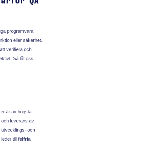
varför QA
ygga programvara
nktion eller säkerhet.
att verifiera och
ektivt. Så låt oss
ter är av högsta
t och leverans av
a utvecklings- och
leder till
felfria