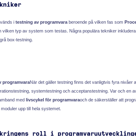
kniker
nvänds i
testning av programvara
beroende på vilken fas som
Proce
 vilken typ av system som testas. Några populära tekniker inkluder
grå box-testning.
av programvara
När det gäller testning finns det vanligtvis fyra nivåer 
grationstestning, systemtestning och acceptanstestning. Var och en a
i samband med
livscykel för programvara
och de säkerställer att pro
 moduler upp till hela systemet.
kringens roll i programvaruutveckling