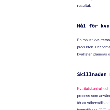
resultat
.
Mål för kva
En robust
kvalitets
produkten. Det primä
kvaliteten planeras
Skillnaden 
Kvalitetskontroll
oc
process som används 
för att säkerställa 
kontrollfasen (QC).
t