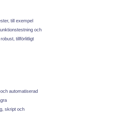
ester, till exempel
funktionstestning och
ust, tillförlitligt
ng och automatiserad
ågra
, skript och