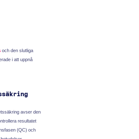
s
och den slutliga
erade i att uppnå
ssäkring
etssäkring avser den
trollera resultatet
ionsfasen (QC) och
betydelser.