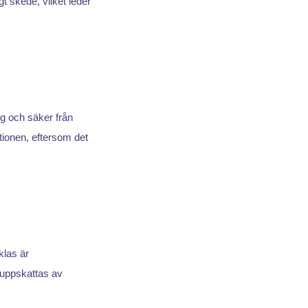
digt skede, vilket leder
gg och säker från
ationen, eftersom det
klas är
 uppskattas av