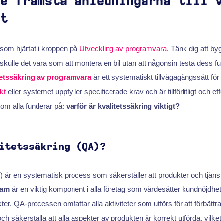
de främsta anledningarna till 
gt
som hjärtat i kroppen på
Utveckling av programvara
. Tänk dig att b
skulle det vara som att montera en bil utan att någonsin testa dess fu
tetssäkring av programvara
är ett systematiskt tillvägagångssätt för 
kt
eller systemet uppfyller specificerade krav och är tillförlitligt och eff
om alla funderar på:
varför är kvalitetssäkring viktigt?
itetssäkring (QA)?
) är en systematisk process som säkerställer att produkter och tjäns
ram
är en viktig komponent i alla företag som värdesätter kundnöjdhe
ter. QA-processen omfattar alla aktiviteter som utförs för att förbättr
 säkerställa att alla aspekter av produkten är korrekt utförda, vilket 