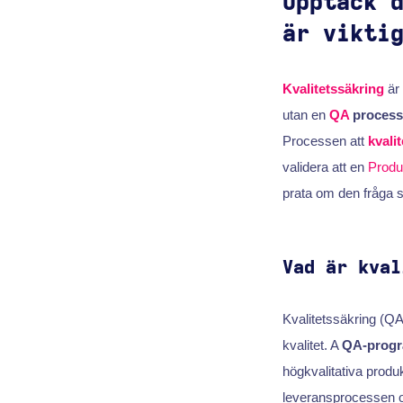
Upptäck 
är vikti
Kvalitetssäkring
är 
utan en
QA
process
Processen att
kvali
validera att en
Produ
prata om den fråga s
Vad är kval
Kvalitetssäkring (QA
kvalitet. A
QA-prog
högkvalitativa produk
leveransprocessen och