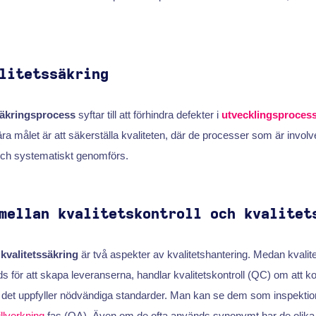
litetssäkring
säkringsprocess
syftar till att förhindra defekter i
utvecklingsproces
ra målet är att säkerställa kvaliteten, där de processer som är involv
 och systematiskt genomförs.
mellan kvalitetskontroll och kvalitet
h
kvalitetssäkring
är två aspekter av kvalitetshantering. Medan kvalit
för att skapa leveranserna, handlar kvalitetskontroll (QC) om att kon
att det uppfyller nödvändiga standarder. Man kan se dem som inspekt
illverkning
fas (QA). Även om de ofta används synonymt har de olika 