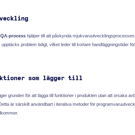
veckling
d
QA-process
hjälper till att påskynda mjukvaruutvecklingsprocessen.
pptäcks problem tidigt, vilket leder till kortare handläggningstider fö
ktioner som lägger till
ger grunden för att lägga till funktioner i produkten utan att orsaka avb
Detta är särskilt användbart i iterativa metoder för programvaruutveckl
illkommer.