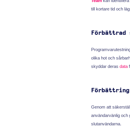
Team
kan identifiera
till kortare tid och lä
Förbättrad 
Programvarutestnin
olika hot och sårbarh
skyddar deras
data
f
Förbättring
Genom att säkerställa
användarvänlig och 
slutanvändarna.