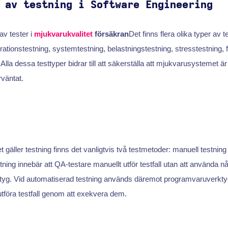
 av testning i Software Engineering
av tester i
mjukvarukvalitet
försäkran
Det finns flera olika typer av t
rationstestning, systemtestning, belastningstestning, stresstestning, 
lla dessa testtyper bidrar till att säkerställa att mjukvarusystemet är rob
väntat.
t gäller testning finns det vanligtvis två testmetoder: manuell testni
tning innebär att QA-testare manuellt utför testfall utan att använda n
tyg. Vid automatiserad testning används däremot programvaruverktyg
utföra testfall genom att exekvera dem.