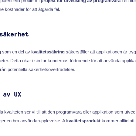
 potentiella problem i
projekt för utveckling av programvara
i ett ti
gre kostnader för att åtgärda fel.
säkerhet
g som en del av
kvalitetssäkring
säkerställer att applikationen är try
eter. Detta ökar i sin tur kundernas förtroende för att använda applik
rån potentiella säkerhetsöverträdelser.
 av UX
 kvaliteten ser vi till att den programvara eller applikation som utvec
ger en bra användarupplevelse. A
kvalitetsprodukt
kommer alltid att