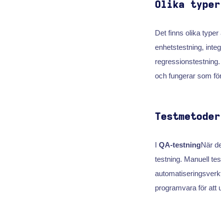
Olika typer
Det finns olika typer 
enhetstestning, integ
regressionstestning. A
och fungerar som för
Testmetoder
I
QA-testning
När de
testning. Manuell tes
automatiseringsverk
programvara för att 