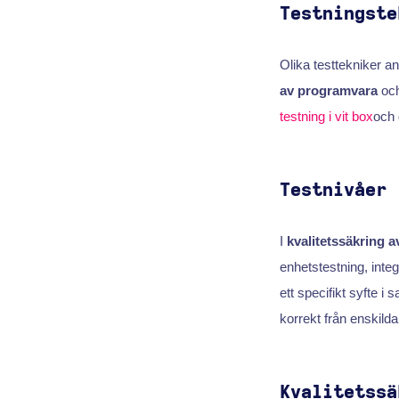
Testningste
Olika testtekniker a
av programvara
och
testning i vit box
och 
Testnivåer
I
kvalitetssäkring 
enhetstestning, inte
ett specifikt syfte 
korrekt från enskilda
Kvalitetssä