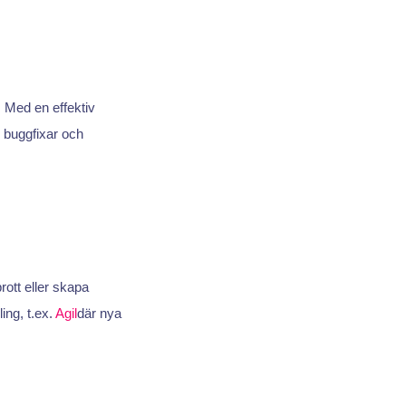
 Med en effektiv
r buggfixar och
rott eller skapa
ing, t.ex.
Agil
där nya