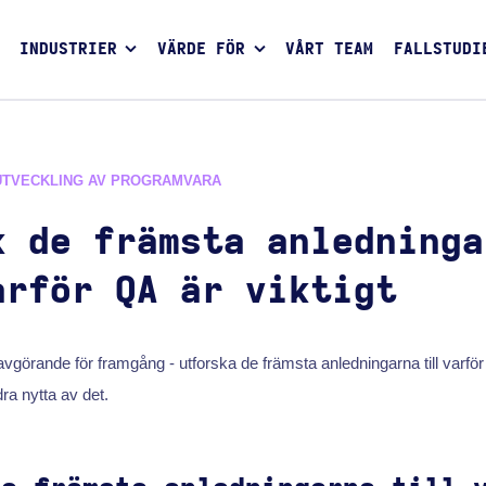
INDUSTRIER
VÄRDE FÖR
VÅRT TEAM
FALLSTUDI
UTVECKLING AV PROGRAMVARA
k de främsta anledninga
arför QA är viktigt
vgörande för framgång - utforska de främsta anledningarna till varför 
ra nytta av det.