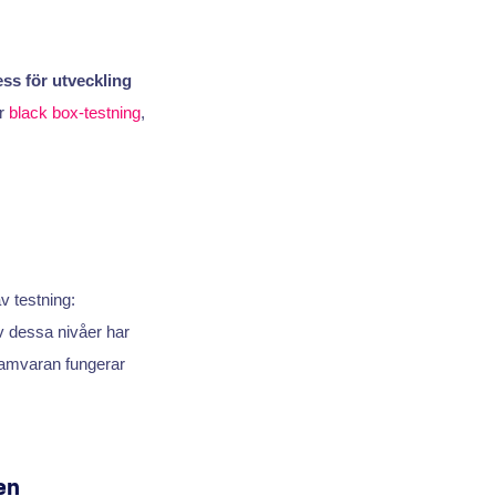
ss för utveckling
ar
black box-testning
,
av testning:
v dessa nivåer har
gramvaran fungerar
en