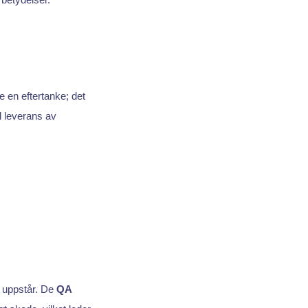
te en eftertanke; det
ll leverans av
e uppstår. De
QA