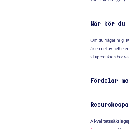
När bör du 
Om du frågar mig,
k
är en del av helhete
slutprodukten bör va
Fördelar me
Resursbespa
A
kvalitetssäkring