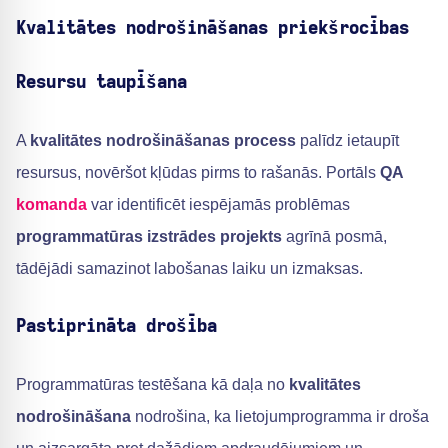
Kvalitātes nodrošināšanas priekšrocības
Resursu taupīšana
A
kvalitātes nodrošināšanas process
palīdz ietaupīt
resursus, novēršot kļūdas pirms to rašanās. Portāls
QA
komanda
var identificēt iespējamās problēmas
programmatūras izstrādes projekts
agrīnā posmā,
tādējādi samazinot labošanas laiku un izmaksas.
Pastiprināta drošība
Programmatūras testēšana kā daļa no
kvalitātes
nodrošināšana
nodrošina, ka lietojumprogramma ir droša