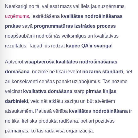
Neatkarīgi no tā, vai esat mazs vai liels jaunuzņēmums.
uzņēmums
, iestrādāšana
kvalitātes nodrošināšanas
prakse
savā
programmatūras izstrādes process
neapšaubāmi nodrošinās veiksmīgus un kvalitatīvus
rezultātus. Tagad jūs redzat
kāpēc QA ir svarīga
!
Aptverot
visaptveroša kvalitātes nodrošināšanas
domāšana.
nozīmē ne tikai ievērot
nozares standarti
, bet
arī konsekventi cenšas panākt uzlabojumus. Tas nozīmē
veicināt
kvalitatīva domāšana
starp
pirmās līnijas
darbinieki
, veicināt atklātu saziņu un būt atvērtiem
atsauksmēm. Patiesā vērtība
kvalitātes nodrošināšana
ir
ne tikai lieliska produkta radīšana, bet arī pozitīvas
pārmaiņas, ko tas rada visā organizācijā.