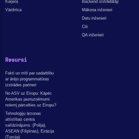
Karjera
Backend izstrādātāji
Vārdnīca
Mākoņa inženieri
Datu inženieri
Citi
QA inženieri
Resursi
Fakti un mīti par sadarbību
ar ārējo programmatūras
izstrādes partneri
No ASV uz Eiropu: Kāpēc
Amerikas jaunuzņēmumi
nolemj pārcelties uz Eiropu?
Tehnoloģiju ārzonas
attīstības centra
salīdzinājums: (Polija),
ASEAN (Filipīnas), Eirāzija
(Turcija)