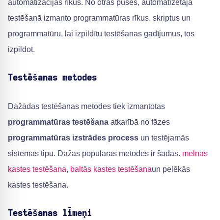
automatizācijas rīkus. No otras puses, automatizētajā
testēšanā izmanto programmatūras rīkus, skriptus un
programmatūru, lai izpildītu testēšanas gadījumus, tos
izpildot.
Testēšanas metodes
Dažādas testēšanas metodes tiek izmantotas
programmatūras testēšana
atkarībā no fāzes
programmatūras izstrādes process
un testējamās
sistēmas tipu. Dažas populāras metodes ir šādas.
melnās
kastes testēšana
,
baltās kastes testēšana
un pelēkās
kastes testēšana.
Testēšanas līmeņi