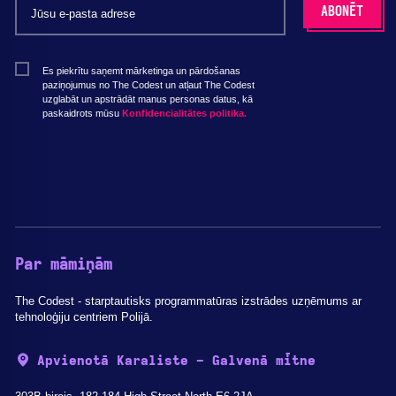
Es piekrītu saņemt mārketinga un pārdošanas
paziņojumus no The Codest un atļaut The Codest
uzglabāt un apstrādāt manus personas datus, kā
paskaidrots mūsu
Konfidencialitātes politika.
Par māmiņām
The Codest - starptautisks programmatūras izstrādes uzņēmums ar
tehnoloģiju centriem Polijā.
Apvienotā Karaliste - Galvenā mītne