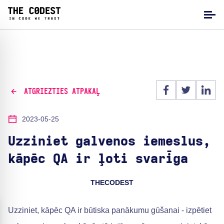
ATGRIEZTIES ATPAKAĻ
2023-05-25
Uzziniet galvenos iemeslus,
kāpēc QA ir ļoti svarīga
THECODEST
Uzziniet, kāpēc QA ir būtiska panākumu gūšanai - izpētiet