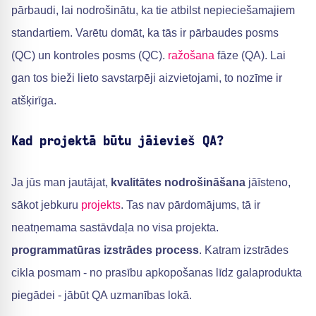
pārbaudi, lai nodrošinātu, ka tie atbilst nepieciešamajiem
standartiem. Varētu domāt, ka tās ir pārbaudes posms
(QC) un kontroles posms (QC).
ražošana
fāze (QA). Lai
gan tos bieži lieto savstarpēji aizvietojami, to nozīme ir
atšķirīga.
Kad projektā būtu jāievieš QA?
Ja jūs man jautājat,
kvalitātes nodrošināšana
jāīsteno,
sākot jebkuru
projekts
. Tas nav pārdomājums, tā ir
neatņemama sastāvdaļa no visa projekta.
programmatūras izstrādes process
. Katram izstrādes
cikla posmam - no prasību apkopošanas līdz galaprodukta
piegādei - jābūt QA uzmanības lokā.