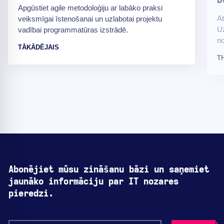
D
Apgūstiet agile metodoloģiju ar labāko praksi
At
veiksmīgai īstenošanai un uzlabotai projektu
Uz
vadībai programmatūras izstrādē.
no
TĀKĀDĒJAIS
T
Abonējiet mūsu zināšanu bāzi un saņemiet
jaunāko informāciju par IT nozares
pieredzi.