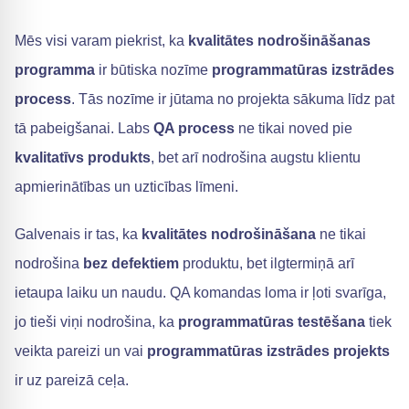
Mēs visi varam piekrist, ka
kvalitātes nodrošināšanas
programma
ir būtiska nozīme
programmatūras izstrādes
process
. Tās nozīme ir jūtama no projekta sākuma līdz pat
tā pabeigšanai. Labs
QA process
ne tikai noved pie
kvalitatīvs produkts
, bet arī nodrošina augstu klientu
apmierinātības un uzticības līmeni.
Galvenais ir tas, ka
kvalitātes nodrošināšana
ne tikai
nodrošina
bez defektiem
produktu, bet ilgtermiņā arī
ietaupa laiku un naudu. QA komandas loma ir ļoti svarīga,
jo tieši viņi nodrošina, ka
programmatūras testēšana
tiek
veikta pareizi un vai
programmatūras izstrādes projekts
ir uz pareizā ceļa.