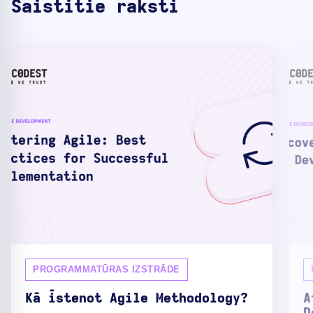
Saistītie raksti
PROGRAMMATŪRAS IZSTRĀDE
Kā īstenot Agile Methodology?
A