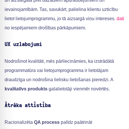
un aizsargāta pret dažādiem apdraudējumiem un
ievainojamībām. Tas, savukārt, palielina klientu uzticību
lietot lietojumprogrammu, jo tā aizsargā viņu intereses.
dati
no iespējamiem drošības pārkāpumiem.
UX uzlabojumi
Nodrošinot kvalitāti, mēs pārliecināmies, ka izstrādātā
programmatūra vai lietojumprogramma ir lietotājam
draudzīga un nodrošina lielisku lietošanas pieredzi. A
kvalitatīvs produkts
galalietotāji vienmēr novērtēs.
Ātrāka attīstība
Racionalizēta
QA process
palīdz paātrināt