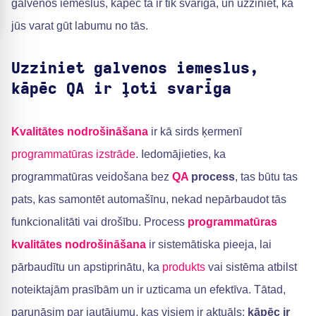
galvenos iemeslus, kāpēc tā ir tik svarīga, un uzziniet, kā
jūs varat gūt labumu no tās.
Uzziniet galvenos iemeslus,
kāpēc QA ir ļoti svarīga
Kvalitātes nodrošināšana
ir kā sirds ķermenī
programmatūras izstrāde
. Iedomājieties, ka
programmatūras veidošana bez
QA
process
, tas būtu tas
pats, kas samontēt automašīnu, nekad nepārbaudot tās
funkcionalitāti vai drošību. Process
programmatūras
kvalitātes nodrošināšana
ir sistemātiska pieeja, lai
pārbaudītu un apstiprinātu, ka
produkts
vai sistēma atbilst
noteiktajām prasībām un ir uzticama un efektīva. Tātad,
parunāsim par jautājumu, kas visiem ir aktuāls:
kāpēc ir