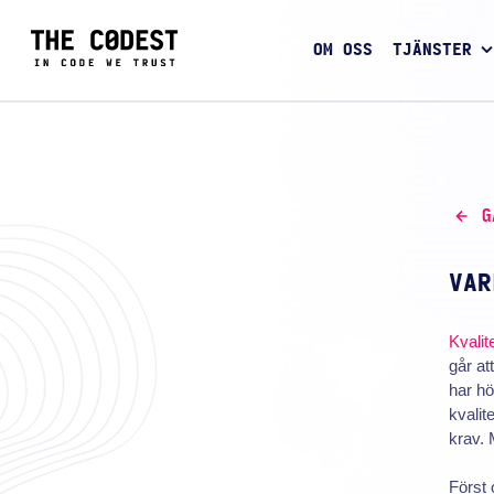
OM OSS
TJÄNSTER
G
VAR
Kvalit
går at
har hö
kvalit
krav. 
Först 