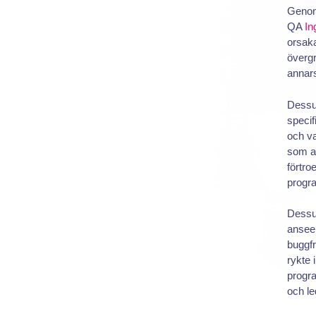
Genom
QA
In
orsaka
övergr
annars
Dessut
specif
och va
som av
förtro
progr
Dessut
ansee
buggfr
rykte
progra
och le