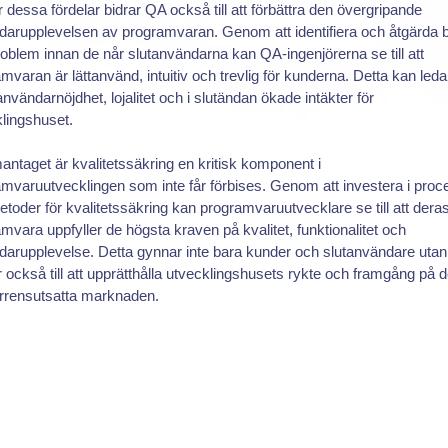
 dessa fördelar bidrar QA också till att förbättra den övergripande
darupplevelsen av programvaran. Genom att identifiera och åtgärda 
oblem innan de når slutanvändarna kan QA-ingenjörerna se till att
mvaran är lättanvänd, intuitiv och trevlig för kunderna. Detta kan leda t
nvändarnöjdhet, lojalitet och i slutändan ökade intäkter för
lingshuset.
taget är kvalitetssäkring en kritisk komponent i
mvaruutvecklingen som inte får förbises. Genom att investera i proc
toder för kvalitetssäkring kan programvaruutvecklare se till att dera
mvara uppfyller de högsta kraven på kvalitet, funktionalitet och
arupplevelse. Detta gynnar inte bara kunder och slutanvändare utan
r också till att upprätthålla utvecklingshusets rykte och framgång på 
rrensutsatta marknaden.