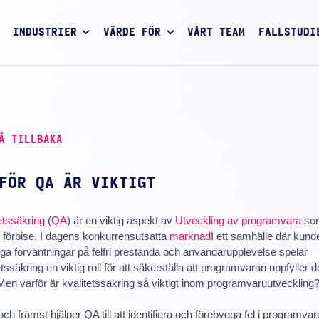
INDUSTRIER
VÄRDE FÖR
VÅRT TEAM
FALLSTUDI
Å TILLBAKA
FÖR QA ÄR VIKTIGT
etssäkring
(
QA
) är en viktig aspekt av
Utveckling av programvara
som
t förbise. I dagens konkurrensutsatta
marknad
I ett samhälle där kund
ga förväntningar på felfri prestanda och användarupplevelse spelar
etssäkring en viktig roll för att säkerställa att programvaran uppfyller 
Men varför är kvalitetssäkring så viktigt inom programvaruutveckling
och främst hjälper QA till att identifiera och förebygga fel i programvar