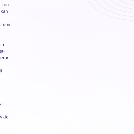
n kan
 kan
er som
och
st-
gerar
tt
,
vt
rykte