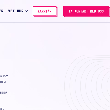
ER
VET HUR
KARRIÄR
TA KONTAKT MED OSS
 inte
erna
dessa
?
an.