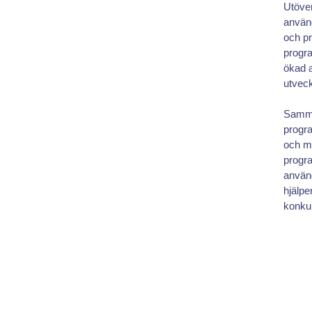
Utöver
använ
och pr
progra
ökad a
utveck
Samman
progra
och me
progra
använd
hjälpe
konku