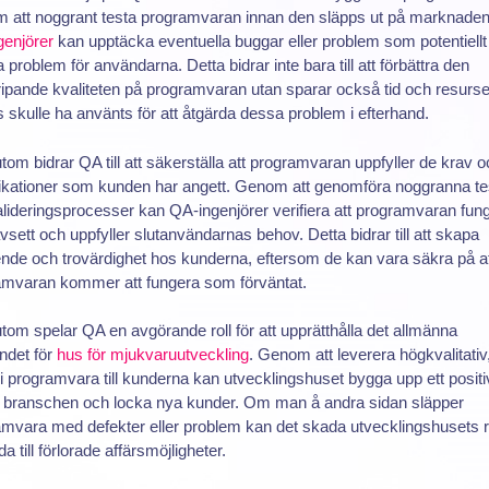
 att noggrant testa programvaran innan den släpps ut på marknade
genjörer
kan upptäcka eventuella buggar eller problem som potentiellt
 problem för användarna. Detta bidrar inte bara till att förbättra den
ipande kvaliteten på programvaran utan sparar också tid och resurs
 skulle ha använts för att åtgärda dessa problem i efterhand.
om bidrar QA till att säkerställa att programvaran uppfyller de krav 
ikationer som kunden har angett. Genom att genomföra noggranna te
lideringsprocesser kan QA-ingenjörer verifiera att programvaran fun
sett och uppfyller slutanvändarnas behov. Detta bidrar till att skapa
ende och trovärdighet hos kunderna, eftersom de kan vara säkra på a
amvaran kommer att fungera som förväntat.
om spelar QA en avgörande roll för att upprätthålla det allmänna
ndet för
hus för mjukvaruutveckling
. Genom att leverera högkvalitativ
i programvara till kunderna kan utvecklingshuset bygga upp ett positi
 i branschen och locka nya kunder. Om man å andra sidan släpper
mvara med defekter eller problem kan det skada utvecklingshusets 
da till förlorade affärsmöjligheter.