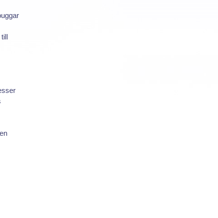
buggar
ill
esser
s
den