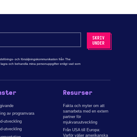
adsförings- och försäljningskommunikation från The
tt lagra och behandla mina personuppgifter enligt vad som
nster
Resurser
dgivande
Fakta och myter om att
samarbeta med en extern
ling av programvara
partner för
d-utveckling
mjukvaruutveckling
d-utveckling
Från USA till Europa:
Varför väljer amerikanska
ugmentation