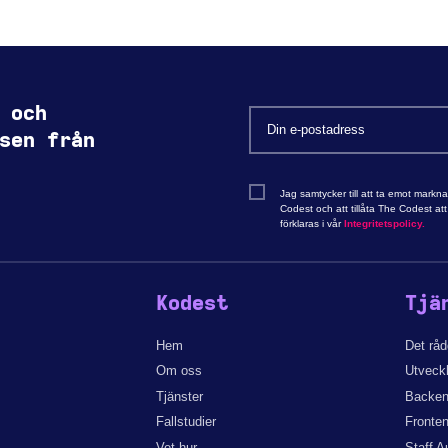
 och
sen från
Jag samtycker till att ta emot markn
Codest och att tillåta The Codest a
förklaras i vår
Integritetspolicy.
Kodest
Tjä
Hem
Det rå
Om oss
Utveck
Tjänster
Backen
Fallstudier
Fronten
Vet hur
Staff A