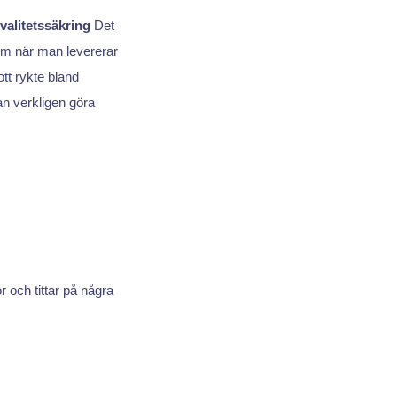
valitetssäkring
Det
lem när man levererar
ott rykte bland
 verkligen göra
r och tittar på några