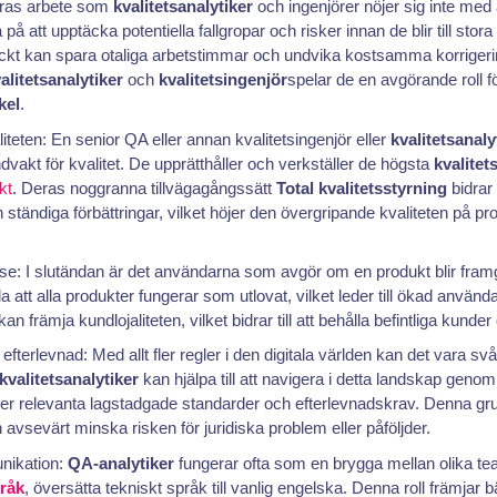
eras arbete som
kvalitetsanalytiker
och ingenjörer nöjer sig inte med 
 på att upptäcka potentiella fallgropar och risker innan de blir till sto
äckt kan spara otaliga arbetstimmar och undvika kostsamma korrigerin
alitetsanalytiker
och
kvalitetsingenjör
spelar de en avgörande roll f
kel
.
liteten: En senior QA eller annan kvalitetsingenjör eller
kvalitetsanaly
dvakt för kvalitet. De upprätthåller och verkställer de högsta
kvalitet
kt
. Deras noggranna tillvägagångssätt
Total kvalitetsstyrning
bidrar 
tändiga förbättringar, vilket höjer den övergripande kvaliteten på p
else: I slutändan är det användarna som avgör om en produkt blir fra
a att alla produkter fungerar som utlovat, vilket leder till ökad användar
 främja kundlojaliteten, vilket bidrar till att behålla befintliga kunder
fterlevnad: Med allt fler regler i den digitala världen kan det vara svår
kvalitetsanalytiker
kan hjälpa till att navigera i detta landskap genom 
ller relevanta lagstadgade standarder och efterlevnadskrav. Denna 
avsevärt minska risken för juridiska problem eller påföljder.
nikation:
QA-analytiker
fungerar ofta som en brygga mellan olika
råk
, översätta tekniskt språk till vanlig engelska. Denna roll främjar b