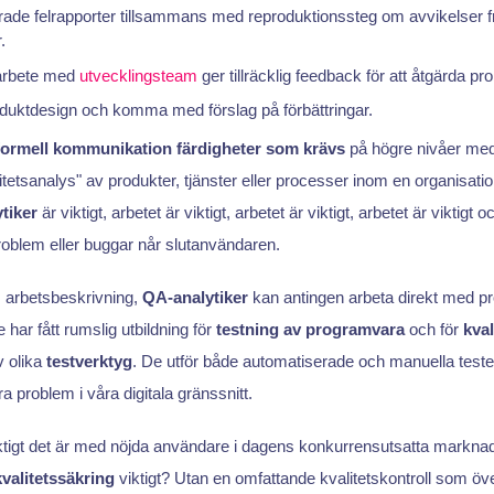
jerade felrapporter tillsammans med reproduktionssteg om avvikelser f
.
arbete med
utvecklingsteam
ger tillräcklig feedback för att åtgärda p
duktdesign och komma med förslag på förbättringar.
formell kommunikation
färdigheter som krävs
på högre nivåer med 
litetsanalys" av produkter, tjänster eller processer inom en organisat
ytiker
är viktigt, arbetet är viktigt, arbetet är viktigt, arbetet är viktigt o
 problem eller buggar når slutanvändaren.
 arbetsbeskrivning,
QA-analytiker
kan antingen arbeta direkt med pr
har fått rumslig utbildning för
testning av programvara
och för
kval
v olika
testverktyg
. De utför både automatiserade och manuella tester f
a problem i våra digitala gränssnitt.
ktigt det är med nöjda användare i dagens konkurrensutsatta markn
kvalitetssäkring
viktigt? Utan en omfattande kvalitetskontroll som öv