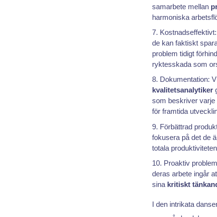
samarbete mellan
p
harmoniska arbetsfl
Kostnadseffektivt:
de kan faktiskt spar
problem tidigt förhin
ryktesskada som ors
Dokumentation: V
kvalitetsanalytiker
g
som beskriver varje
för framtida utvecklin
Förbättrad produk
fokusera på det de ä
totala produktivitete
Proaktiv problem
deras arbete ingår 
sina
kritiskt tänkan
I den intrikata dans