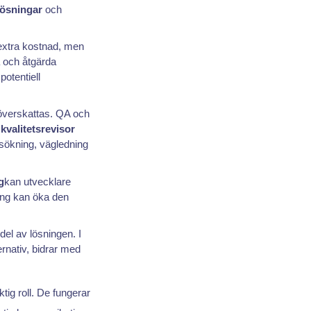
lösningar
och
xtra kostnad, men
a och åtgärda
potentiell
överskattas. QA och
h
kvalitetsrevisor
lsökning, vägledning
g
kan utvecklare
ing kan öka den
del av lösningen. I
ernativ, bidrar med
ktig roll. De fungerar