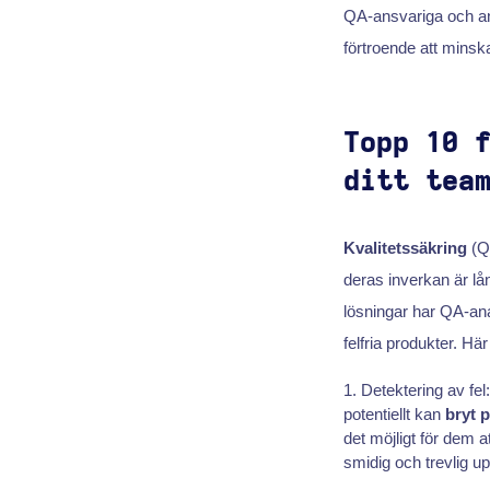
QA-ansvariga och a
förtroende att minsk
Topp 10 
ditt tea
Kvalitetssäkring
(QA
deras inverkan är lån
lösningar har QA-anal
felfria produkter. Hä
Detektering av fel
potentiellt kan
bryt 
det möjligt för dem a
smidig och trevlig u