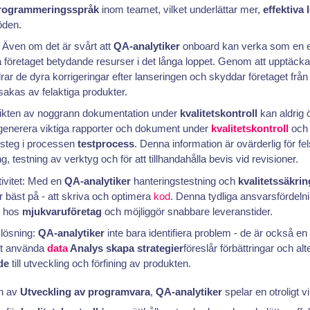
rogrammeringsspråk
inom teamet, vilket underlättar mer,
effektiva 
öden.
 Även om det är svårt att
QA-analytiker
onboard kan verka som en e
a företaget betydande resurser i det långa loppet. Genom att upptäck
drar de dyra korrigeringar efter lanseringen och skyddar företaget från 
akas av felaktiga produkter.
ikten av noggrann dokumentation under
kvalitetskontroll
kan aldrig 
enerera viktiga rapporter och dokument under
kvalitetskontroll
oc
 steg i processen
testprocess
. Denna information är ovärderlig för fe
g, testning av verktyg och för att tillhandahålla bevis vid revisioner.
tivitet: Med en
QA-analytiker
hanteringstestning och
kvalitetssäkrin
r bäst på - att skriva och optimera
kod
. Denna tydliga ansvarsfördeln
n hos
mjukvaruföretag
och möjliggör snabbare leveranstider.
lösning:
QA-analytiker
inte bara identifiera problem - de är också en 
att använda
data
Analys
skapa strategier
föreslår förbättringar och alt
de
till utveckling och förfining av produkten.
en av
Utveckling av programvara
,
QA-analytiker
spelar en otroligt vi