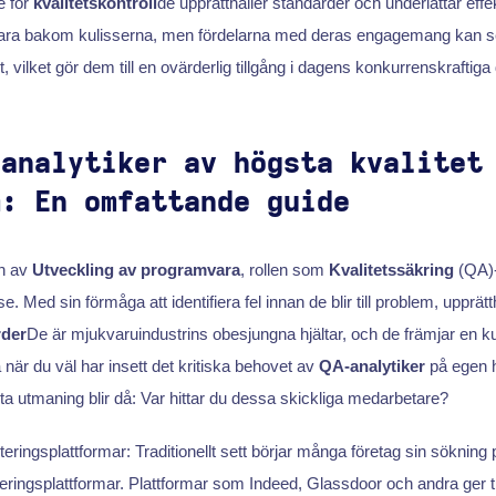
 för
kvalitetskontroll
de upprätthåller standarder och underlättar eff
 vara bakom kulisserna, men fördelarna med deras engagemang kan se
, vilket gör dem till en ovärderlig tillgång i dagens konkurrenskraftiga 
-analytiker av högsta kvalitet
m: En omfattande guide
en av
Utveckling av programvara
, rollen som
Kvalitetssäkring
(QA)-a
se. Med sin förmåga att identifiera fel innan de blir till problem, upprätt
rder
De är mjukvaruindustrins obesjungna hjältar, och de främjar en ku
är du väl har insett det kritiska behovet av
QA-analytiker
på egen 
a utmaning blir då: Var hittar du dessa skickliga medarbetare?
eringsplattformar: Traditionellt sett börjar många företag sin sökning
eringsplattformar. Plattformar som Indeed, Glassdoor och andra ger till