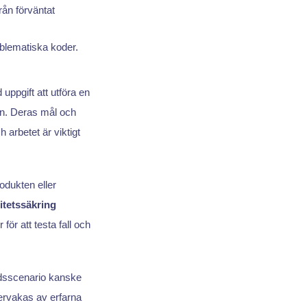
rån förväntat
roblematiska koder.
uppgift att utföra en
ion. Deras mål och
ch arbetet är viktigt
odukten eller
itetssäkring
ör att testa fall och
adsscenario kanske
ervakas av erfarna