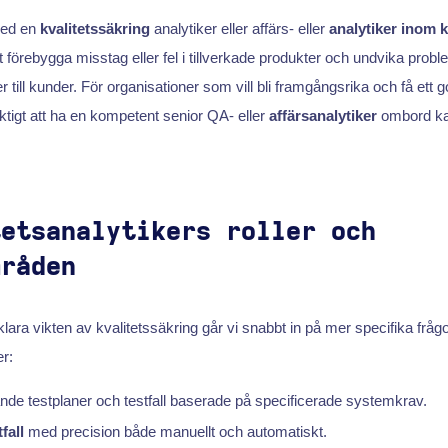
med en
kvalitetssäkring
analytiker eller affärs- eller
analytiker inom k
 förebygga misstag eller fel i tillverkade produkter och undvika prob
er till kunder. För organisationer som vill bli framgångsrika och få ett g
ktigt att ha en kompetent senior QA- eller
affärsanalytiker
ombord kan
tetsanalytikers roller och
mråden
örklara vikten av kvalitetssäkring går vi snabbt in på mer specifika frågo
er:
nde testplaner och testfall baserade på specificerade systemkrav.
tfall
med precision både manuellt och automatiskt.