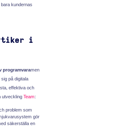
 bara kundernas
ytiker i
av programvara
men
sig på digitala
sta, effektiva och
 utveckling
Team
:
 och problem som
 mjukvarusystem gör
rmed säkerställa en