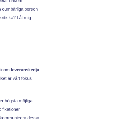
rbetar bakom
na oumbärliga person
ritiska? Låt mig
t inom
leveranskedja
ilket är vårt fokus
er högsta möjliga
fikationer,
n kommunicera dessa