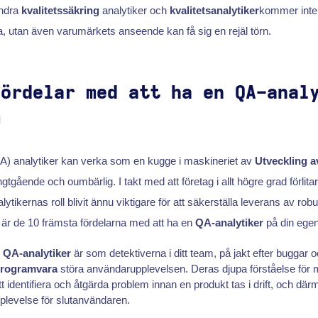
ndra
kvalitetssäkring
analytiker och
kvalitetsanalytiker
kommer inte
a, utan även varumärkets anseende kan få sig en rejäl törn.
fördelar med att ha en QA-anal
m
) analytiker kan verka som en kugge i maskineriet av
Utveckling 
gtgående och oumbärlig. I takt med att företag i allt högre grad förlitar 
ytikernas roll blivit ännu viktigare för att säkerställa leverans av robu
r är de 10 främsta fördelarna med att ha en
QA-analytiker
på din egen
:
QA-analytiker
är som detektiverna i ditt team, på jakt efter buggar
programvara
störa användarupplevelsen. Deras djupa förståelse för
tt identifiera och åtgärda problem innan en produkt tas i drift, och dä
pplevelse för slutanvändaren.