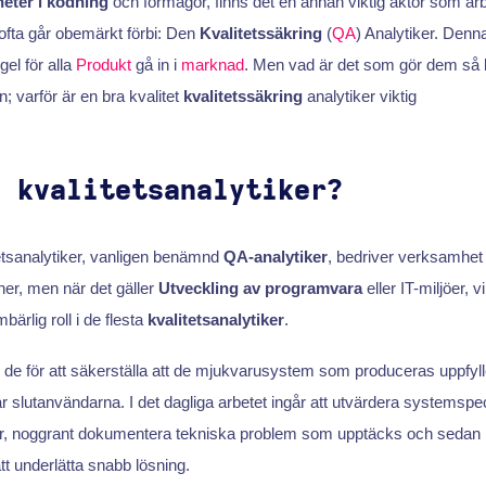
heter i kodning
och förmågor, finns det en annan viktig aktör som a
ofta går obemärkt förbi: Den
Kvalitetssäkring
(
QA
) Analytiker. Den
el för alla
Produkt
gå in i
marknad
. Men vad är det som gör dem så k
; varför är en bra kvalitet
kvalitetssäkring
analytiker viktig
n kvalitetsanalytiker?
etsanalytiker, vanligen benämnd
QA-analytiker
, bedriver verksamhe
her, men när det gäller
Utveckling av programvara
eller IT-miljöer, v
bärlig roll i de flesta
kvalitetsanalytiker
.
de för att säkerställa att de mjukvarusystem som produceras uppfyll
 slutanvändarna. I det dagliga arbetet ingår att utvärdera systemspeci
er, noggrant dokumentera tekniska problem som upptäcks och seda
 att underlätta snabb lösning.