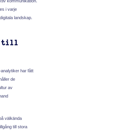
ektiv kommunikation.
s i varje
digitala landskap.
 till
nalytiker har fått
håller de
ltur av
hand
 på välkända
gång till stora