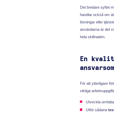
Det bredare syftet 
handlar också om att
lösningar eller tjänst
användarna är det vi
hela skillnaden.
En kvali
ansvarso
För att ytterligare f
viktiga arbetsuppgift
Utveckla omfatta
Utför sådana
tes