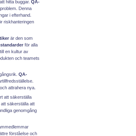
att hitta buggar.
QA-
ra problem. Denna
gar i efterhand.
ör riskhanteringen
tiker
är den som
sstandarder
för alla
till en kultur av
rodukten och teamets
mgångsrik.
QA-
tillfredsställelse.
 och attrahera nya.
t att säkerställa
att säkerställa att
grundliga genomgång
 teammedlemmar
ättre förståelse och