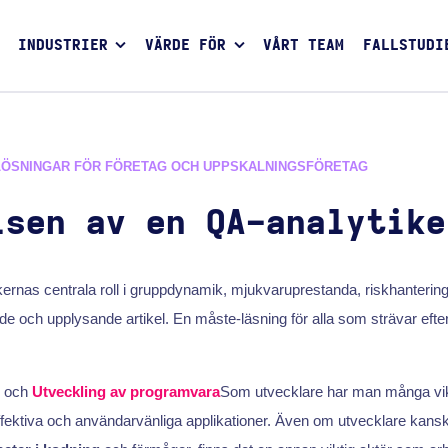
INDUSTRIER
VÄRDE FÖR
VÅRT TEAM
FALLSTUDI
LÖSNINGAR FÖR FÖRETAG OCH UPPSKALNINGSFÖRETAG
lsen av en QA-analytike
ernas centrala roll i gruppdynamik, mjukvaruprestanda, riskhanterin
 och upplysande artikel. En måste-läsning för alla som strävar efter
k och
Utveckling av programvara
Som utvecklare har man många vikt
 effektiva och användarvänliga applikationer. Även om utvecklare kansk