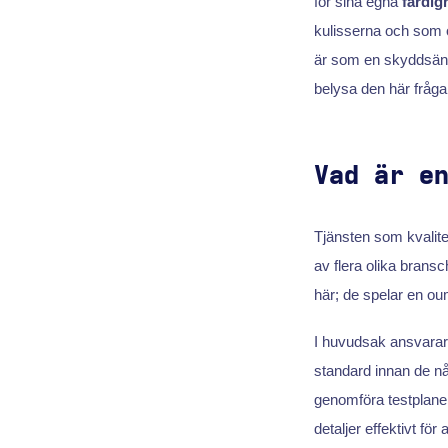
för sina egna
färdig
kulisserna och som 
är som en skyddsäng
belysa den här frågan
Vad är e
Tjänsten som kvalit
av flera olika bransc
här; de spelar en oum
I huvudsak ansvarar 
standard innan de når
genomföra testplan
detaljer effektivt för