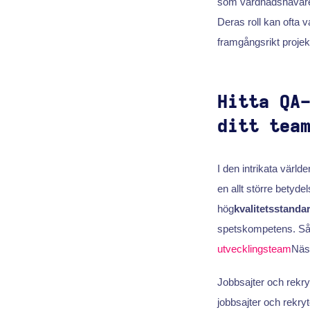
som vårdnadshavare
Deras roll kan ofta
framgångsrikt projekt
Hitta QA
ditt tea
I den intrikata värld
en allt större betydel
hög
kvalitetsstanda
spetskompetens. Så n
utvecklingsteam
Näst
Jobbsajter och rekryt
jobbsajter och rekryt