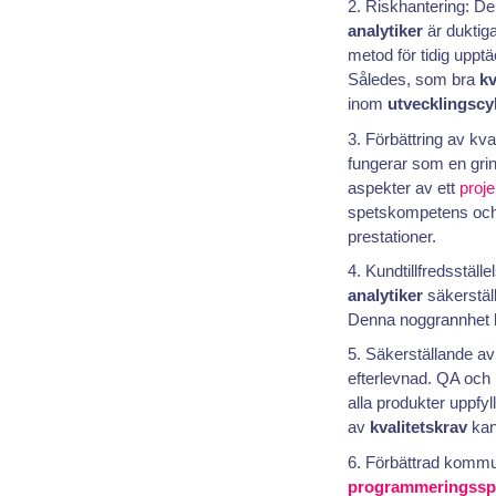
Riskhantering: D
analytiker
är duktiga
metod för tidig uppt
Således, som bra
kv
inom
utvecklingscy
Förbättring av kva
fungerar som en grin
aspekter av ett
proje
spetskompetens och s
prestationer.
Kundtillfredsställ
analytiker
säkerställ
Denna noggrannhet kan
Säkerställande av e
efterlevnad. QA och
alla produkter uppfy
av
kvalitetskrav
kan 
Förbättrad kommu
programmeringssp