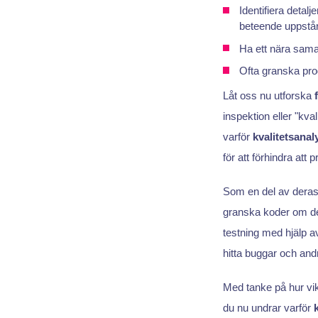
Identifiera detal
beteende uppstår
Ha ett nära sam
Ofta granska pro
Låt oss nu utforska
inspektion eller "kva
varför
kvalitetsanal
för att förhindra att
Som en del av deras
granska koder om de 
testning med hjälp a
hitta buggar och andr
Med tanke på hur vi
du nu undrar varför