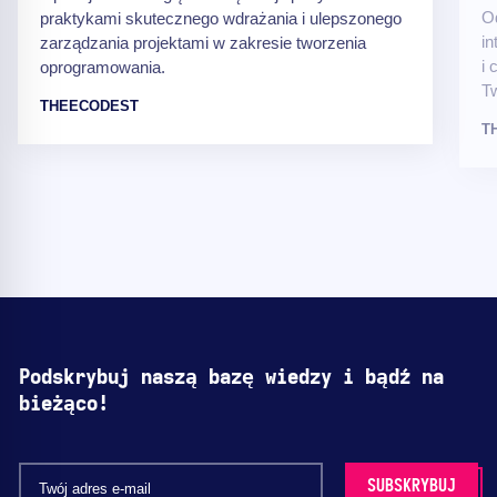
Od
praktykami skutecznego wdrażania i ulepszonego
in
zarządzania projektami w zakresie tworzenia
i 
oprogramowania.
Tw
THEECODEST
T
Podskrybuj naszą bazę wiedzy i bądź na
bieżąco!