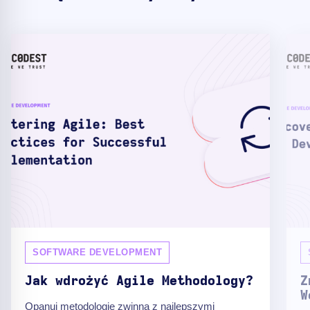
SOFTWARE DEVELOPMENT
Jak wdrożyć Agile Methodology?
Z
W
Opanuj metodologię zwinną z najlepszymi