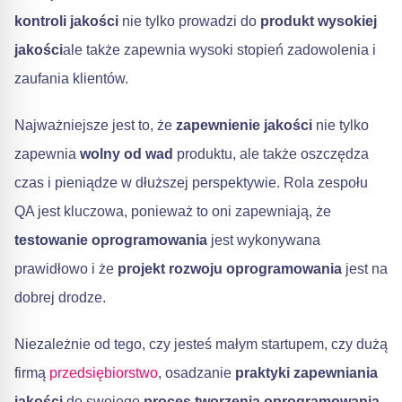
kontroli jakości
nie tylko prowadzi do
produkt wysokiej
jakości
ale także zapewnia wysoki stopień zadowolenia i
zaufania klientów.
Najważniejsze jest to, że
zapewnienie jakości
nie tylko
zapewnia
wolny od wad
produktu, ale także oszczędza
czas i pieniądze w dłuższej perspektywie. Rola zespołu
QA jest kluczowa, ponieważ to oni zapewniają, że
testowanie oprogramowania
jest wykonywana
prawidłowo i że
projekt rozwoju oprogramowania
jest na
dobrej drodze.
Niezależnie od tego, czy jesteś małym startupem, czy dużą
firmą
przedsiębiorstwo
, osadzanie
praktyki zapewniania
jakości
do swojego
proces tworzenia oprogramowania