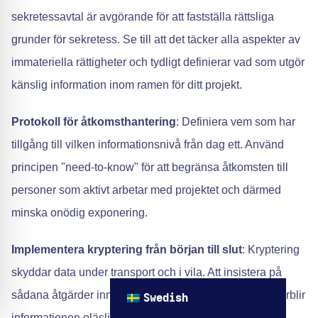
sekretessavtal är avgörande för att fastställa rättsliga
grunder för sekretess. Se till att det täcker alla aspekter av
immateriella rättigheter och tydligt definierar vad som utgör
känslig information inom ramen för ditt projekt.
Protokoll för åtkomsthantering
: Definiera vem som har
tillgång till vilken informationsnivå från dag ett. Använd
principen "need-to-know" för att begränsa åtkomsten till
personer som aktivt arbetar med projektet och därmed
minska onödig exponering.
Implementera kryptering från början till slut
: Kryptering
skyddar data under transport och i vila. Att insistera på
sådana åtgärder innebär att även om data avlyssnas förblir
Swedish
informationen oläslig utan dekrypteringsnycklar.