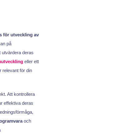
 för utveckling av
kan på
t utvärdera deras
uutveckling
eller ett
relevant för din
t. Att kontrollera
r effektiva deras
ledningsförmåga,
programvara
och
a