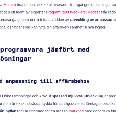
era
Fintech
branschen, vilket kulminerade i framgångsrika lösningar so
et och ett team av experter
Programvaruutvecklare
,
Kodest
står redo
ansvariga genom den intrikata världen av
utveckling av anpassad 
da lösningar som kan lyfta din affärsverksamhet till nya höjder.
 programvara jämfört med
lösningar
d anpassning till affärsbehov
na unika utmaningar och krav.
Anpassad mjukvaruutveckling
är proc
som är exakt skräddarsydda för att tillgodose ett företags specifika b
ån hyllan
som är utformad för en massa
marknad
med generiska funk