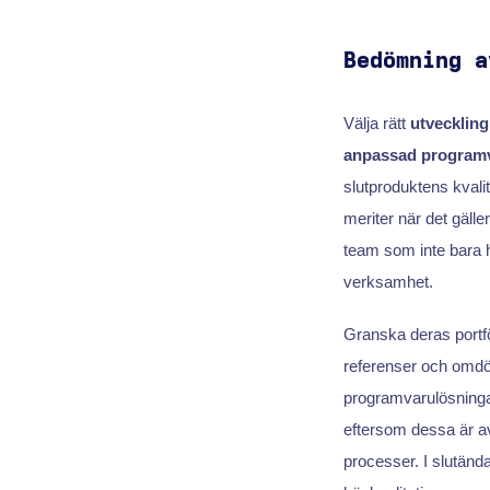
Bedömning a
Välja rätt
utvecklin
anpassad program
slutproduktens kvalit
meriter när det gäller
team som inte bara 
verksamhet.
Granska deras portföl
referenser och omdöme
programvarulösninga
eftersom dessa är av
processer. I slutänd