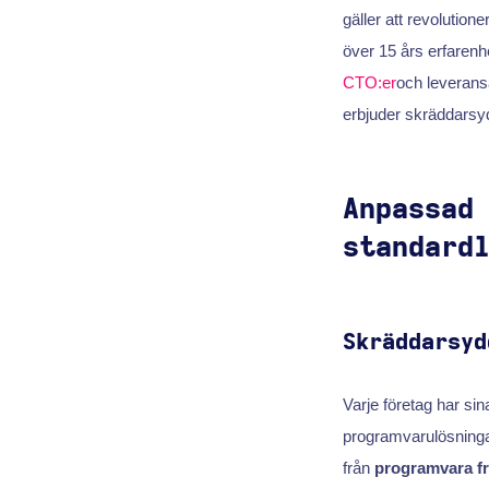
gäller att revolution
över 15 års erfarenh
CTO:er
och leverans
erbjuder skräddarsyd
Anpassad
standard
Skräddarsyd
Varje företag har si
programvarulösningar 
från
programvara fr