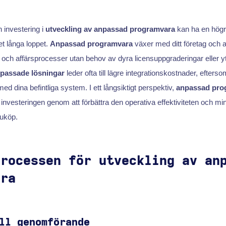
 investering i
utveckling av anpassad programvara
kan ha en högre
et långa loppet.
Anpassad programvara
växer med ditt företag och an
k och affärsprocesser utan behov av dyra licensuppgraderingar eller yt
passade lösningar
leder ofta till lägre integrationskostnader, efters
ed dina befintliga system. I ett långsiktigt perspektiv,
anpassad pro
 investeringen genom att förbättra den operativa effektiviteten och m
uköp.
processen för utveckling av an
ara
ll genomförande