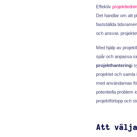
Effektiv
projektledni
Det handlar om att pl
fastställda tidsrame
och ansvar, projekt
Med hjälp av projekt
spår och anpassa sig
projekthantering
i s
projektet och samla 
med användarnas förv
potentiella problem id
projektförlopp och s
Att välj