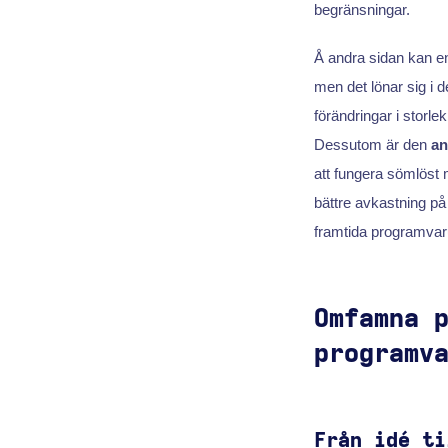
begränsningar.
Å andra sidan kan en
men det lönar sig i d
förändringar i storle
Dessutom är den
an
att fungera sömlöst m
bättre avkastning på
framtida programvar
Omfamna 
programv
Från idé ti