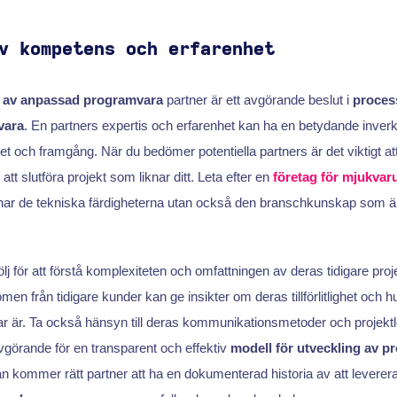
v kompetens och erfarenhet
g av anpassad programvara
partner är ett avgörande beslut i
process
vara
. En partners expertis och erfarenhet kan ha en betydande inver
et och framgång. När du bedömer potentiella partners är det viktigt at
 att slutföra projekt som liknar ditt. Leta efter en
företag för mjukvar
har de tekniska färdigheterna utan också den branschkunskap som är 
j för att förstå komplexiteten och omfattningen av deras tidigare projek
n från tidigare kunder kan ge insikter om deras tillförlitlighet och hu
r är. Ta också hänsyn till deras kommunikationsmetoder och projekt
görande för en transparent och effektiv
modell för utveckling av 
an kommer rätt partner att ha en dokumenterad historia av att leverer