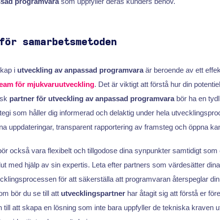
sad programvara
som uppfyller deras kunders behov.
för samarbetsmetoden
skap i
utveckling av anpassad programvara
är beroende av ett effe
eam för mjukvaruutveckling
. Det är viktigt att förstå hur din potenti
isk
partner för utveckling av anpassad programvara
bör ha en tydl
gi som håller dig informerad och delaktig under hela utvecklingspro
na uppdateringar, transparent rapportering av framsteg och öppna kan
bör också vara flexibelt och tillgodose dina synpunkter samtidigt som
t med hjälp av sin expertis. Leta efter partners som värdesätter dina
ecklingsprocessen för att säkerställa att programvaran återspeglar din
m bör du se till att
utvecklingspartner
har åtagit sig att förstå er fö
ln till att skapa en lösning som inte bara uppfyller de tekniska krave