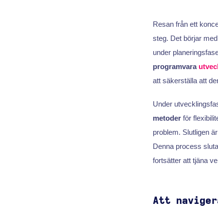
Resan från ett koncep
steg. Det börjar med
under planeringsfas
programvara
utvec
att säkerställa att de
Under utvecklingsfa
metoder
för flexibili
problem. Slutligen ä
Denna process slutar
fortsätter att tjäna 
Att naviger