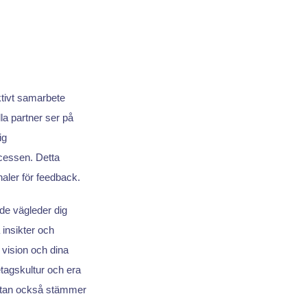
ktivt samarbete
ella partner ser på
ig
cessen. Detta
aler för feedback.
 de vägleder dig
 insikter och
 vision och dina
retagskultur och era
n utan också stämmer