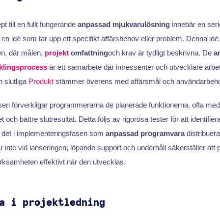
t till en fullt fungerande
anpassad mjukvarulösning
innebär en seri
 en idé som tar upp ett specifikt affärsbehov eller problem. Denna id
en, där målen,
projekt
omfattning
och krav är tydligt beskrivna. De
a
klingsprocess
är ett samarbete där intressenter och utvecklare arbe
n slutliga
Produkt
stämmer överens med affärsmål och användarbeho
sen förverkligar programmerarna de planerade funktionerna, ofta med
tet och bättre slutresultat. Detta följs av rigorösa tester för att identifi
r det i implementeringsfasen som
anpassad programvara
distribuera
 inte vid lanseringen; löpande support och underhåll säkerställer at
verksamheten effektivt när den utvecklas.
a i projektledning