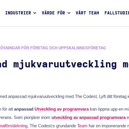
INDUSTRIER
VÄRDE FÖR
VÅRT TEAM
FALLSTUDI
LÖSNINGAR FÖR FÖRETAG OCH UPPSKALNINGSFÖRETAG
ad mjukvaruutveckling m
med anpassad mjukvaruutveckling med The Codest. Lyft ditt företag i
 för att
anpassad
Utveckling av programvara
kan öppna upp en män
leverans. Som pionjärer inom
utveckling av anpassad programvara
e
nalförstärkning
, The Codest:s grundande
Team
har en imponerande me