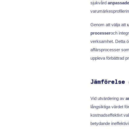
sjukvård
anpassade
varumärkesprofilerin
Genom att välja att
processer
och integr
verksamhet. Detta ök
affärsprocesser so
uppleva förbättrad pr
Jämförelse 
Vid utvärdering av
a
långsiktiga värdet fö
kostnadseffektivt val
betydande ineffektiv