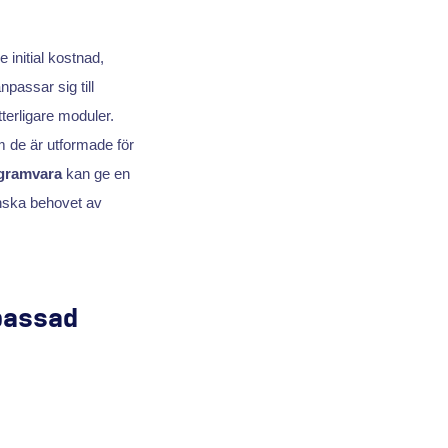
 initial kostnad,
passar sig till
terligare moduler.
om de är utformade för
gramvara
kan ge en
inska behovet av
passad