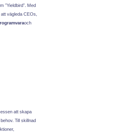
m "Yieldbird". Med
 att vägleda CEOs,
programvara
och
essen att skapa
ehov. Till skillnad
tioner,