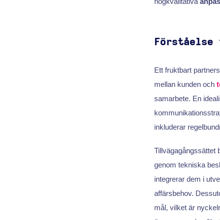
högkvalitativa
anpas
Förståelse 
Ett fruktbart partner
mellan kunden och
t
samarbete. En ideal
kommunikationsstrate
inkluderar regelbund
Tillvägagångssättet 
genom tekniska beslu
integrerar dem i utv
affärsbehov. Dessuto
mål, vilket är nycke