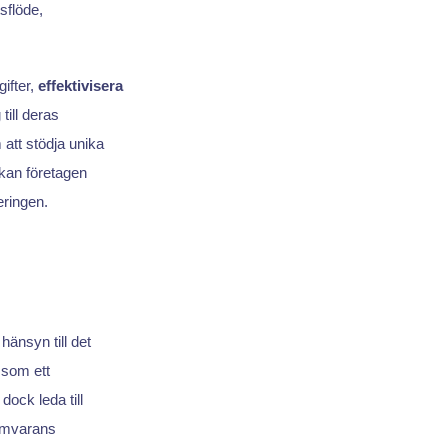
sflöde,
ifter,
effektivisera
till deras
att stödja unika
 kan företagen
eringen.
a hänsyn till det
som ett
dock leda till
ramvarans