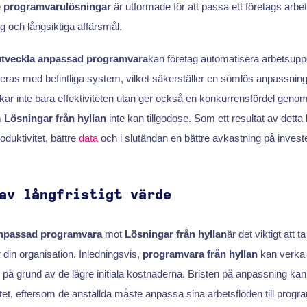
 programvarulösningar
är utformade för att passa ett företags arbet
g och långsiktiga affärsmål.
utveckla anpassad programvara
kan företag automatisera arbetsuppg
eras med befintliga system, vilket säkerställer en sömlös anpassning 
ar inte bara effektiviteten utan ger också en konkurrensfördel genom 
m
Lösningar från hyllan
inte kan tillgodose. Som ett resultat av detta
oduktivitet, bättre
data
och i slutändan en bättre avkastning på invest
av långfristigt värde
npassad programvara
mot
Lösningar från hyllan
är det viktigt att t
r din organisation. Inledningsvis,
programvara från hyllan
kan verka 
 på grund av de lägre initiala kostnaderna. Bristen på anpassning kan 
itet, eftersom de anställda måste anpassa sina arbetsflöden till prog