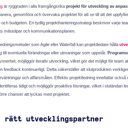
ng
är ryggraden i alla framgångsrika
projekt för utveckling av anp
anera, genomföra och övervaka projektet för att se till att det uppfyll
n och budgeten. En tydlig projekthanteringsstrategi beskriver varje t
ets milstolpar och kommunikationsplanen.
ledningsmetoder som Agile eller Waterfall kan projektledare hålla
utve
 till eventuella förändringar eller utmaningar som uppstår.
Programvar
ynnerhet, möjliggör iterativ utveckling, vilket gör det möjligt för team a
in feedback kontinuerligt. Detta säkerställer att slutprodukten verkl
äntningar och affärsmålen. Effektiv projektledning innefattar också
entifieras tidigt och möjliggör proaktiva lösningar, vilket i slutändan led
törre chanser att lyckas med projektet.
a rätt utvecklingspartner