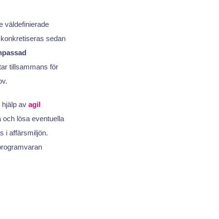
e väldefinierade
é konkretiseras sedan
npassad
tar tillsammans för
v.
 hjälp av
agil
era och lösa eventuella
s i affärsmiljön.
t programvaran