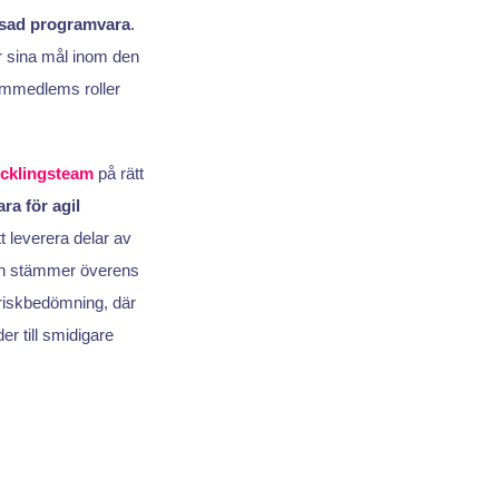
assad programvara
.
er sina mål inom den
eammedlems roller
cklingsteam
på rätt
a för agil
tt leverera delar av
igen stämmer överens
 riskbedömning, där
er till smidigare