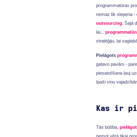
programmatūras prod
nemaz tik slepena -
outsourcing
. Šajā d
lai...
programmatūra
stratēģiju, lai sagla
Pielāgots
programm
gatavo pavārs - pare
piesaistīšana ļauj 
īpaši viņu vajadzībā
Kas ir p
Tās būtība,
pielāgo
ņemot vērā tikai org