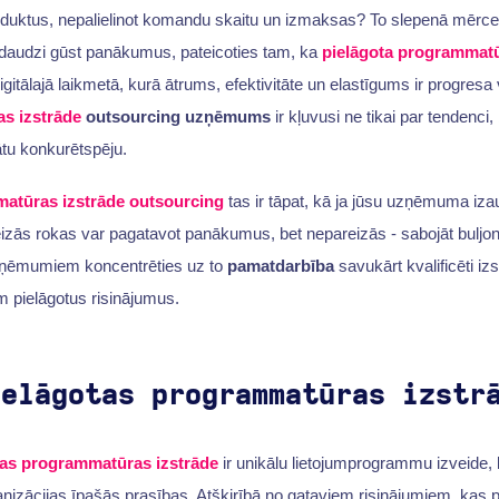
uktus, nepalielinot komandu skaitu un izmaksas? To slepenā mērce 
 daudzi gūst panākumus, pateicoties tam, ka
pielāgota programmat
igitālajā laikmetā, kurā ātrums, efektivitāte un elastīgums ir progresa v
s izstrāde
outsourcing uzņēmums
ir kļuvusi ne tikai par tendenci,
bātu konkurētspēju.
atūras izstrāde outsourcing
tas ir tāpat, kā ja jūsu uzņēmuma iz
izās rokas var pagatavot panākumus, bet nepareizās - sabojāt buljonu
uzņēmumiem koncentrēties uz to
pamatdarbība
savukārt kvalificēti izs
m pielāgotus risinājumus.
ielāgotas programmatūras izstr
tas programmatūras izstrāde
ir unikālu lietojumprogrammu izveide, 
anizācijas īpašās prasības. Atšķirībā no gataviem risinājumiem, kas p