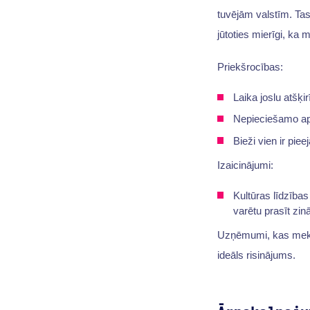
tuvējām valstīm. Tas 
jūtoties mierīgi, ka 
Priekšrocības:
Laika joslu atšķi
Nepieciešamo apm
Bieži vien ir pi
Izaicinājumi:
Kultūras līdzība
varētu prasīt zi
Uzņēmumi, kas meklē 
ideāls risinājums.