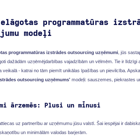
ielāgotas programmatūras izstr
ojumu modeļi
otas programmatūras izstrādes outsourcing uzņēmumi
, jūs sast
goti dažādām uzņēmējdarbības vajadzībām un vēlmēm. Tie ir līdzīgi
veikalā - katrai no tām piemīt unikālas īpašības un pievilcība. Apska
strādes outsourcing uzņēmums'
modeļi: sauszemes, piekrastes un
mi ārzemēs: Plusi un mīnusi
tiecas uz partnerību ar uzņēmumu jūsu valstī. Šai iespējai ir dabiska p
saskaņotību un minimālām valodas barjerām.