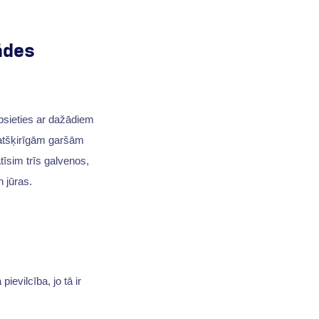
ādes
apsieties ar dažādiem
 atšķirīgām garšām
tīsim trīs galvenos,
 jūras.
ievilcība, jo tā ir