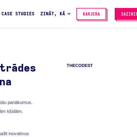
CASE STUDIES
ZINĀT, KĀ
KARJERA
SAZINI
THECODEST
trādes
na
 gūtu panākumus.
ajām kļūdām.
adīt inovatīvus