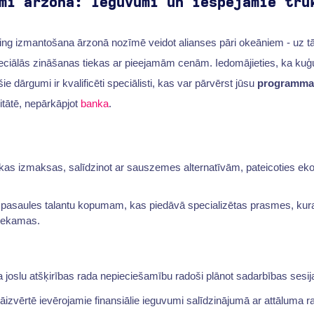
mi ārzonā: Ieguvumi un iespējamie trū
ing izmantošana ārzonā nozīmē veidot alianses pāri okeāniem - uz tā
ciālās zināšanas tiekas ar pieejamām cenām. Iedomājieties, ka kuģ
šie dārgumi ir kvalificēti speciālisti, kas var pārvērst jūsu
programmat
itātē, nepārkāpjot
banka
.
kas izmaksas, salīdzinot ar sauszemes alternatīvām, pateicoties e
pasaules talantu kopumam, kas piedāvā specializētas prasmes, kuras
tiekamas.
a joslu atšķirības rada nepieciešamību radoši plānot sadarbības sesij
r jāizvērtē ievērojamie finansiālie ieguvumi salīdzinājumā ar attāluma