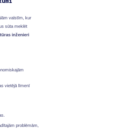
kumi
lām valstīm, kur
us sūta meklēt
ūras inženieri
konomiskajām
 vietējā līmenī
as.
 radītajām problēmām,