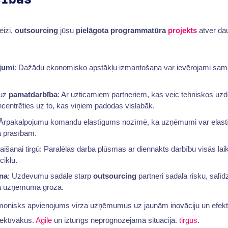
eizi,
outsourcing
jūsu
pielāgota programmatūra
projekts
atver da
jumi
: Dažādu ekonomisko apstākļu izmantošana var ievērojami sam
 uz
pamatdarbība
: Ar uzticamiem partneriem, kas veic tehniskos uz
centrēties uz to, kas viņiem padodas vislabāk.
 Ārpakalpojumu komandu elastīgums nozīmē, ka uzņēmumi var elastīg
ta prasībām.
 laišanai tirgū: Paralēlas darba plūsmas ar diennakts darbību visās lai
ciklu.
na
: Uzdevumu sadale starp
outsourcing
partneri sadala risku, salīdz
nā uzņēmuma grozā.
monisks apvienojums virza uzņēmumus uz jaunām inovāciju un efekt
fektīvākus.
Agile
un izturīgs neprognozējamā situācijā.
tirgus
.