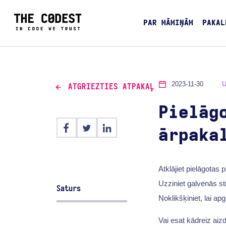
PAR MĀMIŅĀM
PAKAL
2023-11-30
ATGRIEZTIES ATPAKAĻ
Pielāg
ārpaka
Atklājiet pielāgotas
Uzziniet galvenās st
Saturs
Noklikšķiniet, lai ap
Vai esat kādreiz aiz