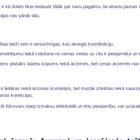
ir kā doties tikai nedaudz tālāk par savu pagalmu, lai atrastu jaunas 
mājas nav pārāk tālu.
rības bieži vien ir nenozīmīgas, kas atvieglo koordināciju.
eklējumu laikā ceļošana no vienas vietas uz citu ir pieejamāka un m
eejams plašāks talantu kopums nekā ārzemēs, bet cenas ārzemēs nav 
s ir lielākas nekā ārzonas scenārijos, bet mazāk izteiktas nekā saus
nāmas korekcijas.
līdzsvaru starp izmaksu efektivitāti un ērtu pieejamību, var uzskatīt