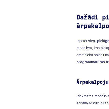
Dažādi p
ārpakalp
Izpētot sfēru
pielāg
modeļiem, kas pielā
amatnieku saldējuma 
programmatūras iz
Ārpakalpoju
Piekrastes modelis at
saistīta ar kultūru 