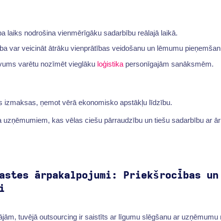
ba laiks nodrošina vienmērīgāku sadarbību reālajā laikā.
ība var veicināt ātrāku vienprātības veidošanu un lēmumu pieņemšan
uvums varētu nozīmēt vieglāku
loģistika
personīgajām sanāksmēm.
as izmaksas, ņemot vērā ekonomisko apstākļu līdzību.
ota uzņēmumiem, kas vēlas ciešu pārraudzību un tiešu sadarbību ar 
astes ārpakalpojumi: Priekšrocības un
i
jām, tuvējā outsourcing ir saistīts ar līgumu slēgšanu ar uzņēmumu 