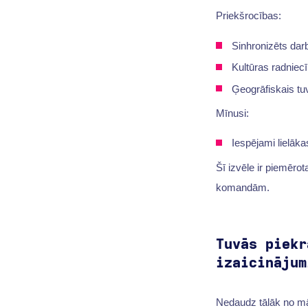
Priekšrocības:
Sinhronizēts dar
Kultūras radniec
Ģeogrāfiskais t
Mīnusi:
Iespējami lielāk
Šī izvēle ir piemēr
komandām.
Tuvās piekr
izaicinājum
Nedaudz tālāk no mā