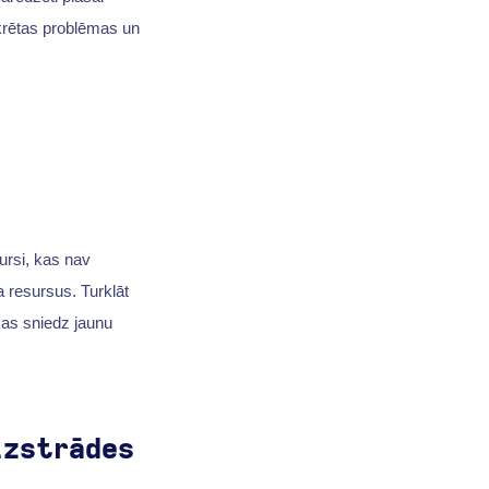
nkrētas problēmas un
ursi, kas nav
ņa resursus. Turklāt
kas sniedz jaunu
izstrādes