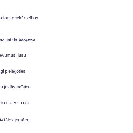
udzas priekšrocības.
azināt darbaspēka
devumus, jūsu
i pielāgoties
ka joslās saīsina
inot ar visu olu
ivitātes jomām,