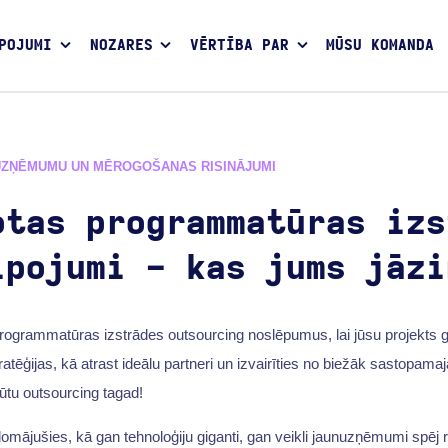
POJUMI
NOZARES
VĒRTĪBA PAR
MŪSU KOMANDA
UZŅĒMUMU UN MĒROGOŠANAS RISINĀJUMI
otas programmatūras izs
lpojumi - kas jums jāzi
 programmatūras izstrādes outsourcing noslēpumus, lai jūsu projekts
ratēģijas, kā atrast ideālu partneri un izvairīties no biežāk sastopam
gūtu outsourcing tagad!
domājušies, kā gan tehnoloģiju giganti, gan veikli jaunuzņēmumi spēj r