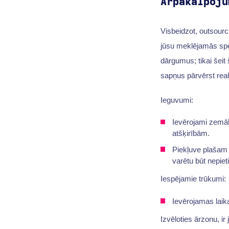
Ārpakalpoju
Visbeidzot, outsourc
jūsu meklējamās spe
dārgumus; tikai šeit 
sapņus pārvērst real
Ieguvumi:
Ievērojami zemā
atšķirībām.
Piekļuve plašam 
varētu būt nepie
Iespējamie trūkumi:
Ievērojamas laik
Izvēloties ārzonu, i