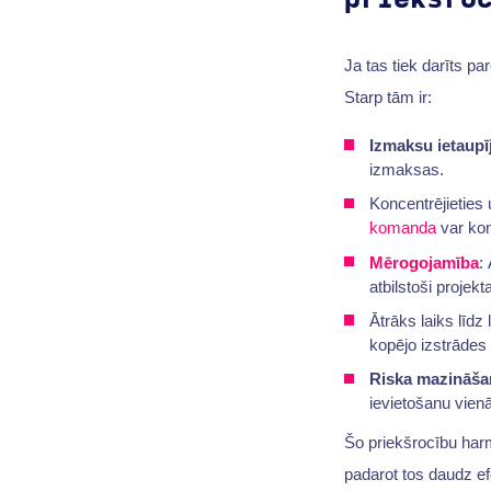
Ja tas tiek darīts par
Starp tām ir:
Izmaksu ietaupī
izmaksas.
Koncentrējieties
komanda
var kon
Mērogojamība
:
atbilstoši projek
Ātrāks laiks līdz
kopējo izstrādes 
Riska mazināša
ievietošanu vie
Šo priekšrocību har
padarot tos daudz e