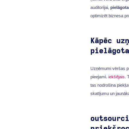
auditorijai,
pielāgot
optimizēt biznesa pro
Kāpēc uz
pielāgot
Uzņēmumi vēršas p
pieejami.
iekšējais
. 
tas nodrošina piekļu
skatījumu un jaunāk
outsourc
priekšro