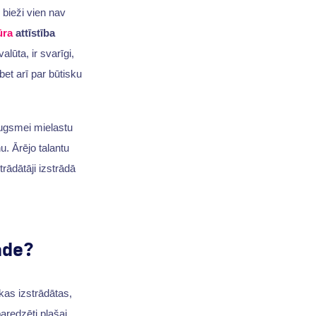
bieži vien nav
ūra
attīstība
alūta, ir svarīgi,
 bet arī par būtisku
augsmei mielastu
. Ārējo talantu
trādātāji izstrādā
āde?
kas izstrādātas,
aredzēti plašai