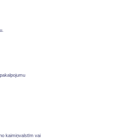
u.
ārpakalpojumu
no kaimiņvalstīm vai