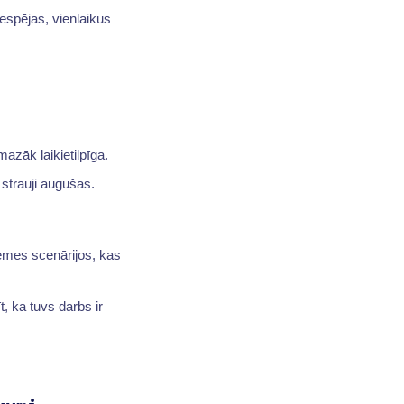
iespējas, vienlaikus
azāk laikietilpīga.
strauji augušas.
zemes scenārijos, kas
, ka tuvs darbs ir