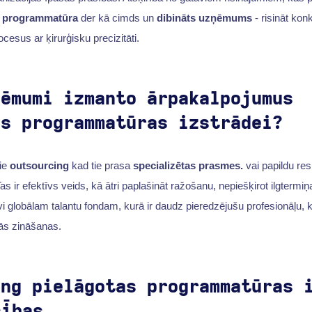
a programmatūra
der kā cimds un
dibināts uzņēmums
- risināt ko
cesus ar ķirurģisku precizitāti.
ņēmumi izmanto ārpakalpojumus
as programmatūras izstrādei?
ie
outsourcing
kad tie prasa
specializētas prasmes.
vai papildu res
Tas ir efektīvs veids, kā ātri paplašināt ražošanu, nepiešķirot ilgtermi
vi globālam talantu fondam, kurā ir daudz pieredzējušu profesionāļu, 
ās zināšanas.
ing pielāgotas programmatūras 
cības