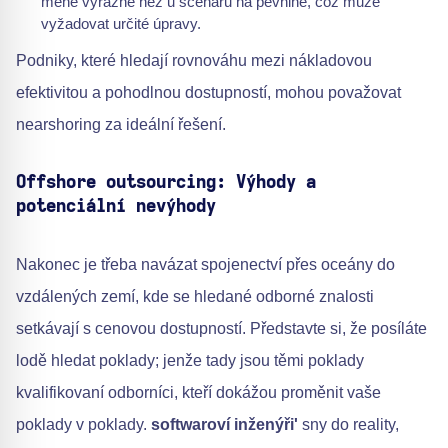
méně výrazné než u scénářů na pevnině, což může
vyžadovat určité úpravy.
Podniky, které hledají rovnováhu mezi nákladovou
efektivitou a pohodlnou dostupností, mohou považovat
nearshoring za ideální řešení.
Offshore outsourcing: Výhody a
potenciální nevýhody
Nakonec je třeba navázat spojenectví přes oceány do
vzdálených zemí, kde se hledané odborné znalosti
setkávají s cenovou dostupností. Představte si, že posíláte
lodě hledat poklady; jenže tady jsou těmi poklady
kvalifikovaní odborníci, kteří dokážou proměnit vaše
poklady v poklady.
softwaroví inženýři'
sny do reality,