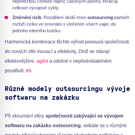
nepřetržitou činností napříč časovými pásmy zkracují
celkové vývojové cykly.
Zmírnění rizik
: Rozdělení úkolů mezi
outsourcing
partneři
rozloží riziko ve srovnání s vložením všech vajec do
jednoho interního košíku.
Harmonická kombinace těchto výhod posouvá společnosti
do nových sfér inovací a efektivity, čímž se stávají
efektivnějšími.
agilní
a odolné v nepředvídatelném
prostředí.
trh
.
Různé modely outsourcingu vývoje
softwaru na zakázku
Při zkoumání sféry
společnosti zabývající se vývojem
softwaru na zakázku outsourcing
, setkáte se s různými