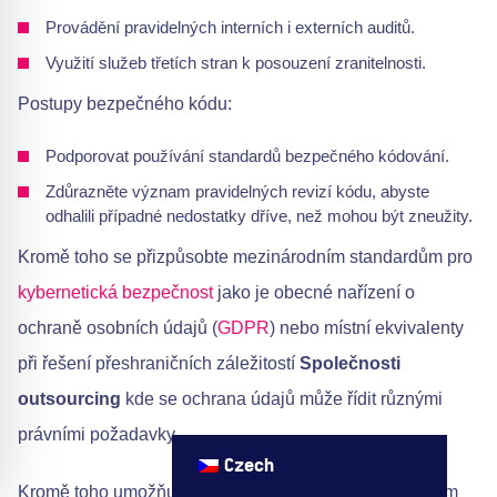
Provádění pravidelných interních i externích auditů.
Využití služeb třetích stran k posouzení zranitelnosti.
Postupy bezpečného kódu:
Podporovat používání standardů bezpečného kódování.
Zdůrazněte význam pravidelných revizí kódu, abyste
odhalili případné nedostatky dříve, než mohou být zneužity.
Kromě toho se přizpůsobte mezinárodním standardům pro
kybernetická bezpečnost
jako je obecné nařízení o
ochraně osobních údajů (
GDPR
) nebo místní ekvivalenty
při řešení přeshraničních záležitostí
Společnosti
outsourcing
kde se ochrana údajů může řídit různými
právními požadavky.
Czech
Kromě toho umožňuje průběžné monitorování v reálném