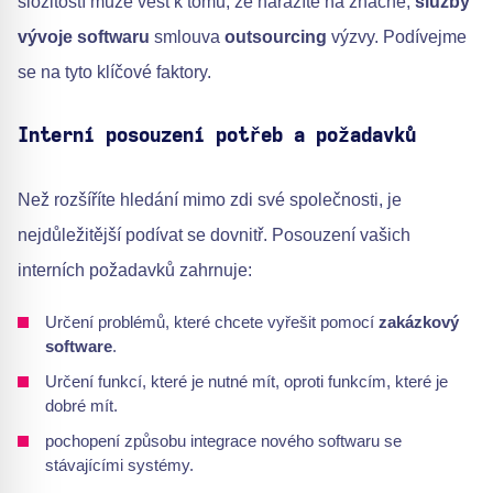
složitostí může vést k tomu, že narazíte na značné,
služby
vývoje softwaru
smlouva
outsourcing
výzvy. Podívejme
se na tyto klíčové faktory.
Interní posouzení potřeb a požadavků
Než rozšíříte hledání mimo zdi své společnosti, je
nejdůležitější podívat se dovnitř. Posouzení vašich
interních požadavků zahrnuje:
Určení problémů, které chcete vyřešit pomocí
zakázkový
software
.
Určení funkcí, které je nutné mít, oproti funkcím, které je
dobré mít.
pochopení způsobu integrace nového softwaru se
stávajícími systémy.