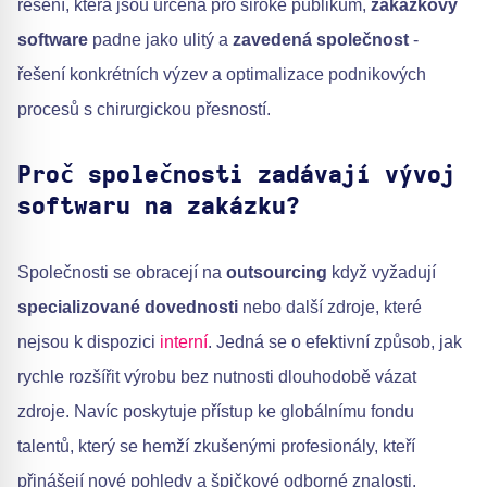
řešení, která jsou určena pro široké publikum,
zakázkový
software
padne jako ulitý a
zavedená společnost
-
řešení konkrétních výzev a optimalizace podnikových
procesů s chirurgickou přesností.
Proč společnosti zadávají vývoj
softwaru na zakázku?
Společnosti se obracejí na
outsourcing
když vyžadují
specializované dovednosti
nebo další zdroje, které
nejsou k dispozici
interní
. Jedná se o efektivní způsob, jak
rychle rozšířit výrobu bez nutnosti dlouhodobě vázat
zdroje. Navíc poskytuje přístup ke globálnímu fondu
talentů, který se hemží zkušenými profesionály, kteří
přinášejí nové pohledy a špičkové odborné znalosti.