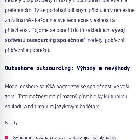
modely přizpůsobenými různým obchodním potřebám a
preferencím. Ty se podobají odlišným příchutím v řemeslné
zmrzlinárně - každá má své jedinečné vlastnosti a
přitažlivost. Pojďme se ponořit do tří základních,
vývoj
softwaru outsourcing společnost'
modely: pobřežní,
příbřežní a pobřežní.
Outsshore outsourcing: Výhody a nevýhody
Model onshore se týká partnerství se společností ve vaší
zemi. Tato možnost má přirozený půvab díky kulturnímu
souladu a minimálním jazykovým bariérám.
Klady:
Synchronizovaná pracovní doba zajišťuje plynulejší