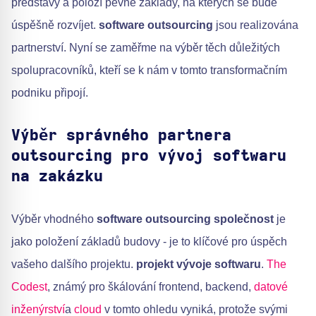
představy a položí pevné základy, na kterých se bude
úspěšně rozvíjet.
software outsourcing
jsou realizována
partnerství. Nyní se zaměřme na výběr těch důležitých
spolupracovníků, kteří se k nám v tomto transformačním
podniku připojí.
Výběr správného partnera
outsourcing pro vývoj softwaru
na zakázku
Výběr vhodného
software outsourcing společnost
je
jako položení základů budovy - je to klíčové pro úspěch
vašeho dalšího projektu.
projekt vývoje softwaru
.
The
Codest
, známý pro škálování frontend, backend,
datové
inženýrství
a
cloud
v tomto ohledu vyniká, protože svými