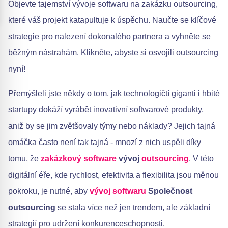
Objevte tajemství vývoje softwaru na zakázku outsourcing,
které váš projekt katapultuje k úspěchu. Naučte se klíčové
strategie pro nalezení dokonalého partnera a vyhněte se
běžným nástrahám. Klikněte, abyste si osvojili outsourcing
nyní!
Přemýšleli jste někdy o tom, jak technologičtí giganti i hbité
startupy dokáží vyrábět inovativní softwarové produkty,
aniž by se jim zvětšovaly týmy nebo náklady? Jejich tajná
omáčka často není tak tajná - mnozí z nich uspěli díky
tomu, že
zakázkový software
vývoj
outsourcing
. V této
digitální éře, kde rychlost, efektivita a flexibilita jsou měnou
pokroku, je nutné, aby
vývoj softwaru
Společnost
outsourcing
se stala více než jen trendem, ale základní
strategií pro udržení konkurenceschopnosti.