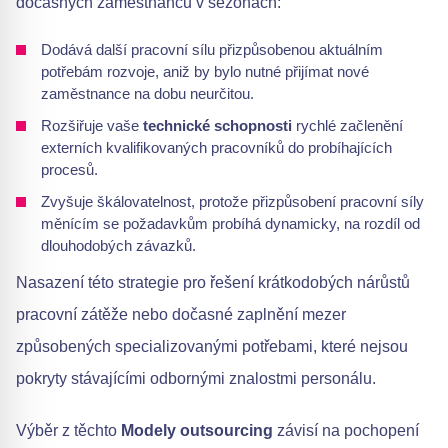
dočasných zaměstnanců v sezónách:
Dodává další pracovní sílu přizpůsobenou aktuálním
potřebám rozvoje, aniž by bylo nutné přijímat nové
zaměstnance na dobu neurčitou.
Rozšiřuje vaše
technické schopnosti
rychlé začlenění
externích kvalifikovaných pracovníků do probíhajících
procesů.
Zvyšuje škálovatelnost, protože přizpůsobení pracovní síly
měnícím se požadavkům probíhá dynamicky, na rozdíl od
dlouhodobých závazků.
Nasazení této strategie pro řešení krátkodobých nárůstů
pracovní zátěže nebo dočasné zaplnění mezer
způsobených specializovanými potřebami, které nejsou
pokryty stávajícími odbornými znalostmi personálu.
Výběr z těchto
Modely outsourcing
závisí na pochopení