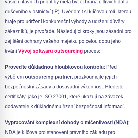
vašich hlavních priorit by měla být ochrana citlivých dat a
duševního vlastnictví (IP). Uvědomit si klíčovou roli, kterou
hraje pro udržení konkurenční výhody a udržení důvěry
zákazníků, je prvořadé. Následující kroky jsou zásadní pro
zajištění ochrany vašeho majetku po celou dobu jeho
trvání
Vývoj softwaru outsourcing
proces:
Proveďte důkladnou hloubkovou kontrolu
: Před
výběrem
outsourcing partner
, prozkoumejte jejich
bezpečnostní zásady a dosavadní výkonnost. Hledejte
certifikáty, jako je ISO 27001, které ukazují na závazek
dodavatele k důkladnému řízení bezpečnosti informací.
Vypracování komplexní dohody o mlčenlivosti (NDA)
:
NDA je klíčová pro stanovení právního základu pro