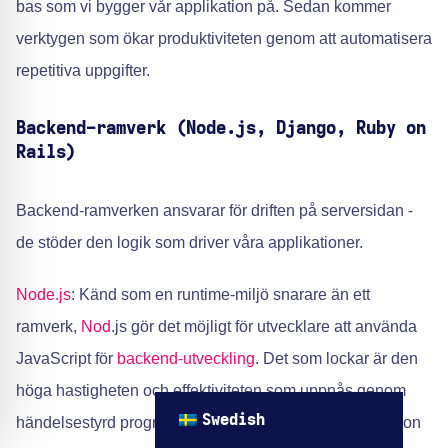
bas som vi bygger vår applikation på. Sedan kommer
verktygen som ökar produktiviteten genom att automatisera
repetitiva uppgifter.
Backend-ramverk (Node.js, Django, Ruby on
Rails)
Backend-ramverken ansvarar för driften på serversidan -
de stöder den logik som driver våra applikationer.
Node.js
: Känd som en runtime-miljö snarare än ett
ramverk,
Nod
.js gör det möjligt för utvecklare att använda
JavaScript för
backend-utveckling
. Det som lockar är den
höga hastigheten och effektiviteten som uppnås genom
Swedish
händelsestyrd programmering med möjlighet till asynkron