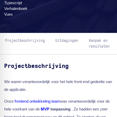
Typescript
Verhalenboek
Vuex
Projectbeschrijving
Uitdagingen
Aanpak en
resultaten
Projectbeschrijving
We waren verantwoordelijk voor het hele front-end gedeelte van
de applicatie.
Onze
frontend ontwikkeling
team
was verantwoordelijk voor de
hele voorkant van de
MVP
toepassing
. Ze hadden een zeer
hoog besluitvormingsniveau op dit gebied. Ze stapten af van