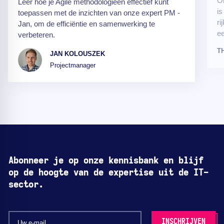
O
Leer hoe je Agile methodologieën effectief kunt
is
toepassen met de inzichten van onze expert PM -
ri
Jan, om de efficiëntie en samenwerking te
ee
verbeteren.
T
JAN KOLOUSZEK
Projectmanager
Abonneer je op onze kennisbank en blijf
op de hoogte van de expertise uit de IT-
sector.