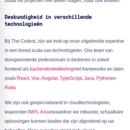
zodat uw projecten niet alleen slagen, maar ook bloeien.
Deskundigheid in verschillende
technologieën
Bij The Codest, zijn we trots op onze uitgebreide expertise
in een breed scala van technologieën. Ons team van
doorgewinterde professionals is bedreven in zowel
frontend als
backendontwikkeling
met frameworks en talen
zoals
React
,
Vue
,
Angular
,
TypeScript
,
Java
,
Python
en
Ruby
.
We zijn ook gespecialiseerd in cloudtechnologieën,
waaronder
AWS
,
Azuur
waardoor we robuuste, schaalbare
oplossingen kunnen bieden die zijn afgestemd op uw