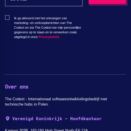
Ik ga akkoord met het ontvangen van
marketing- en verkoopberichten van The
Codest en sta The Codest toe mijn persoonlijke
gegevens op te slaan en te verwerken zoals
uitgelegd in onze
Privacybeleid.
Over ons
The Codest - Internationaal softwareontwikkelingsbedrijf met
technische hubs in Polen.
Verenigd Koninkrijk - Hoofdkantoor
Kantoor 303B, 182-184 High Street North E6 2JA