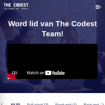
Word lid van The Codest
Team!
All (5)
Full-stack (2)
Front-end (1)
Back-end (1)