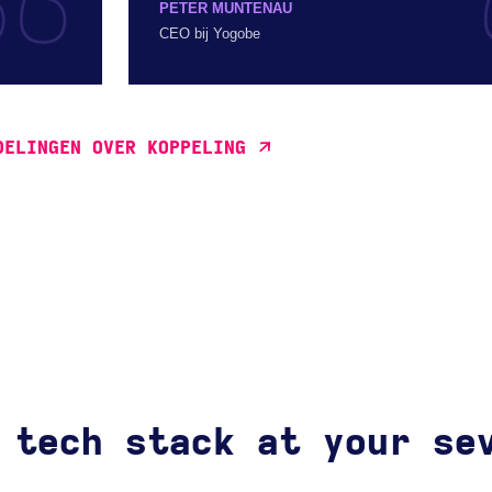
PETER MUNTENAU
CEO bij Yogobe
DELINGEN OVER KOPPELING
 tech stack at your se