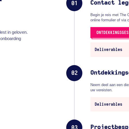
r
Contact leg
01
Begin je reis met The 
online formulier of via 
est in geloven.
ONTDEKKINGSGES
 onboarding
Deliverables
Ontdekkings
02
Neem deel aan een die
uw vereisten.
Deliverables
Projectbesp
03