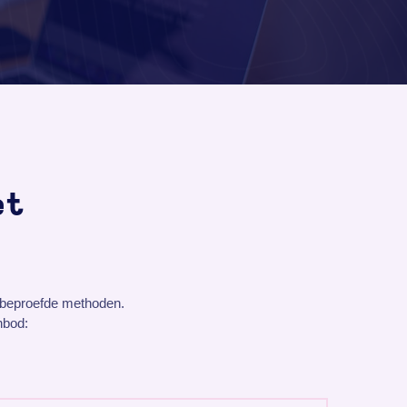
et
n beproefde methoden.
nbod: