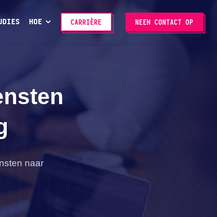
UDIES
HOE
CARRIÈRE
NEEM CONTACT OP
ensten
g
ensten naar