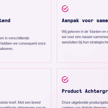
tend
Aanpak voor same
Wij geloven in de 'klanten e
we voor een nauwe samenwer
ven in verschillende
aansluiten bij hun strategische
, hebben we consequent onze
aliseren.
Product Achtergr
otste troef. Met een breed
Onze uitgebreide productgebas
moeilijkste uitdagingen aan te
creëren van digitale dienste