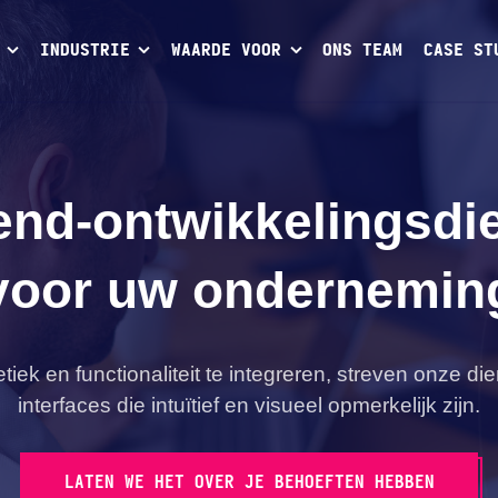
INDUSTRIE
WAARDE VOOR
ONS TEAM
CASE ST
end-ontwikkelingsdi
voor uw ondernemin
tiek en functionaliteit te integreren, streven onze di
interfaces die intuïtief en visueel opmerkelijk zijn.
LATEN WE HET OVER JE BEHOEFTEN HEBBEN