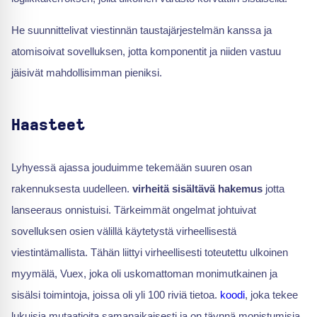
He suunnittelivat viestinnän taustajärjestelmän kanssa ja
atomisoivat sovelluksen, jotta komponentit ja niiden vastuu
jäisivät mahdollisimman pieniksi.
Haasteet
Lyhyessä ajassa jouduimme tekemään suuren osan
rakennuksesta uudelleen.
virheitä sisältävä hakemus
jotta
lanseeraus onnistuisi. Tärkeimmät ongelmat johtuivat
sovelluksen osien välillä käytetystä virheellisestä
viestintämallista. Tähän liittyi virheellisesti toteutettu ulkoinen
myymälä, Vuex, joka oli uskomattoman monimutkainen ja
sisälsi toimintoja, joissa oli yli 100 riviä tietoa.
koodi
, joka tekee
lukuisia mutaatioita samanaikaisesti ja on täynnä monistumisia.