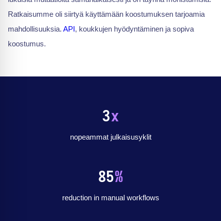
Ratkaisumme oli siirtyä käyttämään koostumuksen tarjoamia
mahdollisuuksia.
API
, koukkujen hyödyntäminen ja sopiva
koostumus.
3
x
nopeammat julkaisusyklit
85
%
reduction in manual workflows