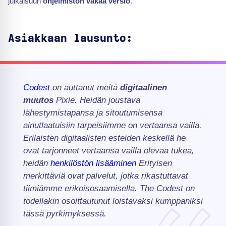
julkaisuun
ohjelmiston vakaa versio
.
Asiakkaan lausunto:
Codest
on auttanut meitä
digitaalinen
muutos
Pixie. Heidän joustava
lähestymistapansa ja sitoutumisensa
ainutlaatuisiin tarpeisiimme on vertaansa vailla.
Erilaisten digitaalisten esteiden keskellä he
ovat tarjonneet vertaansa vailla olevaa tukea,
heidän
henkilöstön lisääminen
Erityisen
merkittäviä ovat palvelut, jotka rikastuttavat
tiimiämme erikoisosaamisella. The Codest on
todellakin osoittautunut loistavaksi kumppaniksi
tässä pyrkimyksessä.