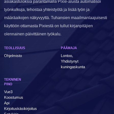
asiakastuloksia parantamalla Pixie-alusta automatisoi
työnkulkuja, tehostaa yhteistyötä ja lisää työn ja
määräaikojen näkyvyyttä. Tuhansien maailmanlaajuisesti
käyttöön ottamasta Pixiestä on tullut kirjanpitäjien
olennainen päivittäinen työkalu.
TEOLLISUUS
PÄÄMAJA
Ohjelmisto
Lontoo,
Yhdistynyt
kuningaskunta
TEKNINEN
PINO
Vue3
Koostumus
Api
Kirjoituskäsikirjoitus