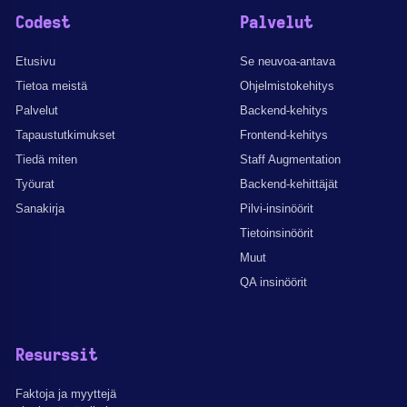
Codest
Palvelut
Etusivu
Se neuvoa-antava
Tietoa meistä
Ohjelmistokehitys
Palvelut
Backend-kehitys
Tapaustutkimukset
Frontend-kehitys
Tiedä miten
Staff Augmentation
Työurat
Backend-kehittäjät
Sanakirja
Pilvi-insinöörit
Tietoinsinöörit
Muut
QA insinöörit
Resurssit
Faktoja ja myyttejä