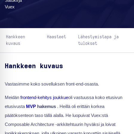
Satukirja
Vuex
Hankkeen
Haasteet
Lähestymistapa ja
kuvaus
tulokset
Hankkeen kuvaus
Vastasimme koko sovelluksen front-end-osasta.
Meidän
frontend-kehitys
joukkue
oli vastuussa koko etusivun
etusivusta
MVP
hakemus
. Heillä oli erittäin korkea
päätöksenteon taso tällä alalla. He luopuivat Vuex:stä
Composable Architecture -arkkitehtuurin hyväksi ja loivat
logiikkakerroksen, jolla ulkoinen varasto korvattiin sisäisellä.