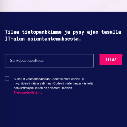
Tilaa tietopankkimme ja pysy ajan tasalla
IT-alan asiantuntemuksesta.
Suostun vastaanottamaan Codestin markkinointi- ja
myyntiviestintää ja sallimaan Codestin tallentaa ja käsitellä
henkilötietojani, kuten on selostettu meidän
Tietosuojakäytäntö.