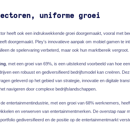
sectoren, uniforme groei
tor heeft ook een indrukwekkende groei doorgemaakt, vooral met bed
eeft doorgemaakt. Pley's innovatieve aanpak om mobiel gamen te in
 alleen de spelervaring verbeterd, maar ook hun marktbereik vergroot.
ing
, met een groei van 69%, is een uitstekend voorbeeld van hoe een 
rijven een robuust en gediversifieerd bedrijfsmodel kan creëren. Dez
dragen geleverd op het gebied van strategie, innovatie en digitale trans
 het navigeren door complexe bedrijfslandschappen.
 de entertainmentindustrie, met een groei van 68% werknemers, heeft 
twikkelen en verwerven van entertainmentmerken. De overstap naar 
portfolio gediversifieerd en de positie op de entertainmentmarkt verst