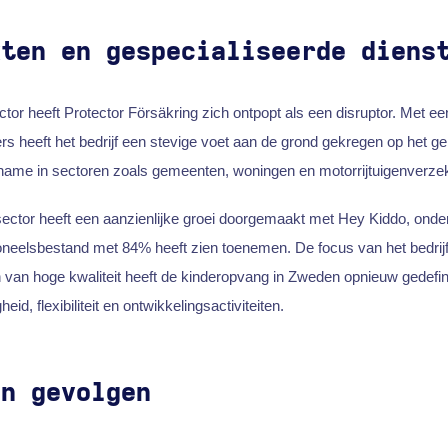
kten en gespecialiseerde diens
tor heeft Protector Försäkring zich ontpopt als een disruptor. Met 
s heeft het bedrijf een stevige voet aan de grond gekregen op het g
name in sectoren zoals gemeenten, woningen en motorrijtuigenverze
ector heeft een aanzienlijke groei doorgemaakt met Hey Kiddo, onde
oneelsbestand met 84% heeft zien toenemen. De focus van het bedrijf
 van hoge kwaliteit heeft de kinderopvang in Zweden opnieuw gedefin
eid, flexibiliteit en ontwikkelingsactiviteiten.
en gevolgen