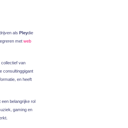
rijven als
Pley
die
tegreren met
web
collectief van
e consultinggigant
formatie, en heeft
een belangrijke rol
muziek, gaming en
erkt.