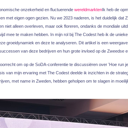
economische onzekerheid en fluctuerende
wereldmarkten
Ik heb de opm
n met eigen ogen gezien. Nu we 2023 naderen, is het duidelijk dat 
en niet alleen overleven, maar ook floreren, ondanks de mondiale uit
jd mee te maken hebben. In mijn rol bij The Codest heb ik de unie
deze groeidynamiek en deze te analyseren. Dit artikel is een weergave
n successen van deze bedrijven en hun grote invloed op de Zweedse 
oorrecht om op de SoDA-conferentie te discussiëren over 'Hoe run je 
s van mijn ervaring met The Codest deelde ik inzichten in de strateg
ijven, met name in Zweden, hebben geholpen om te slagen in moeil