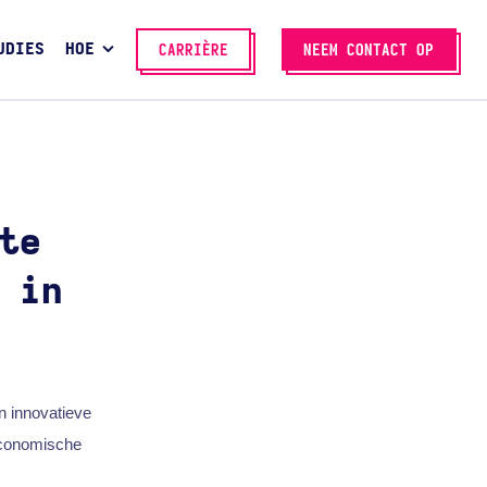
UDIES
HOE
CARRIÈRE
NEEM CONTACT OP
te
 in
n innovatieve
economische