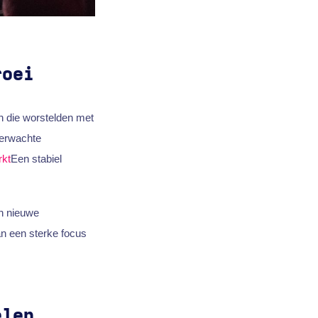
roei
n die worstelden met
verwachte
kt
Een stabiel
n nieuwe
n een sterke focus
elen