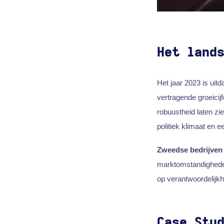
Het land
Het jaar 2023 is ui
vertragende groeicijfe
robuustheid laten zi
politiek klimaat en 
Zweedse bedrijven
marktomstandigheden
op verantwoordelijkh
Case Stu