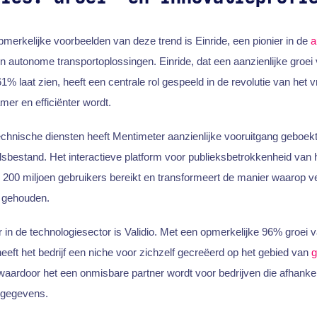
erkelijke voorbeelden van deze trend is Einride, een pionier in de
a
en autonome transportoplossingen. Einride, dat een aanzienlijke groei 
% laat zien, heeft een centrale rol gespeeld in de revolutie van het v
er en efficiënter wordt.
chnische diensten heeft Mentimeter aanzienlijke vooruitgang geboekt
sbestand. Het interactieve platform voor publieksbetrokkenheid van he
 200 miljoen gebruikers bereikt en transformeert de manier waarop v
 gehouden.
r in de technologiesector is Validio. Met een opmerkelijke 96% groei v
eft het bedrijf een niche voor zichzelf gecreëerd op het gebied van
g
aardoor het een onmisbare partner wordt voor bedrijven die afhankeli
 gegevens.