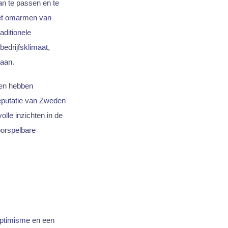
an te passen en te
het omarmen van
aditionele
bedrijfsklimaat,
taan.
ven hebben
eputatie van Zweden
olle inzichten in de
oorspelbare
optimisme en een