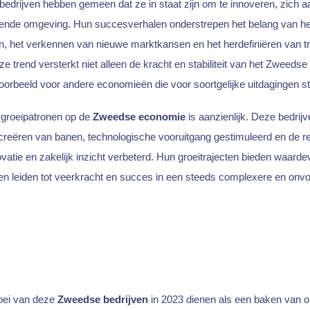
edrijven hebben gemeen dat ze in staat zijn om te innoveren, zich a
agende omgeving. Hun succesverhalen onderstrepen het belang van 
, het verkennen van nieuwe marktkansen en het herdefiniëren van tr
e trend versterkt niet alleen de kracht en stabiliteit van het Zweedse 
oorbeeld voor andere economieën die voor soortgelijke uitdagingen s
groeipatronen op de
Zweedse economie
is aanzienlijk. Deze bedrij
 creëren van banen, technologische vooruitgang gestimuleerd en de r
vatie en zakelijk inzicht verbeterd. Hun groeitrajecten bieden waardev
nen leiden tot veerkracht en succes in een steeds complexere en onv
e
oei van deze
Zweedse bedrijven
in 2023 dienen als een baken van 