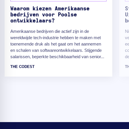
Waarom kiezen Amerikaanse
S
bedrijven voor Poolse
U
ontwikkelaars?
b
Amerikaanse bedrijven die actief zijn in de
N
wereldwijde tech-industrie hebben te maken met
ve
toenemende druk als het gaat om het aannemen
ee
en schalen van softwareontwikkelaars. Stijgende
co
salarissen, beperkte beschikbaarheid van senior...
de
THE CODEST
T