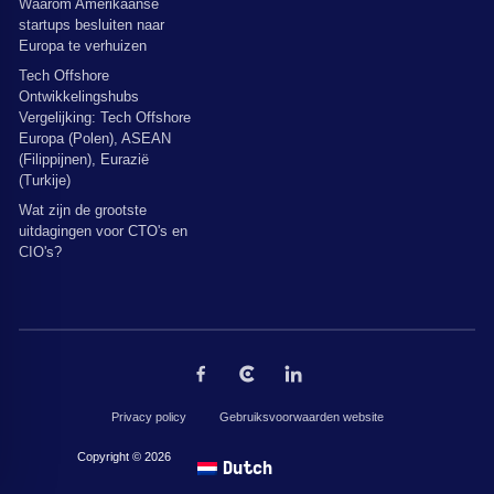
Waarom Amerikaanse
startups besluiten naar
Europa te verhuizen
Tech Offshore
Ontwikkelingshubs
Vergelijking: Tech Offshore
Europa (Polen), ASEAN
(Filippijnen), Eurazië
(Turkije)
Wat zijn de grootste
uitdagingen voor CTO's en
CIO's?
Privacy policy
Gebruiksvoorwaarden website
Copyright © 2026 door The Codest. Alle rechten voorbehouden.
Dutch