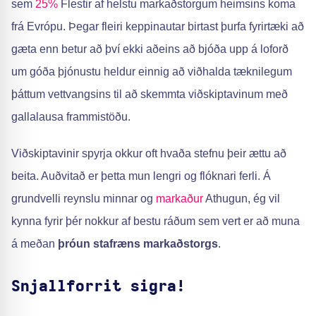
sem
25%
Flestir af helstu markaðstorgum heimsins koma
frá Evrópu. Þegar fleiri keppinautar birtast þurfa fyrirtæki að
gæta enn betur að því ekki aðeins að bjóða upp á loforð
um góða þjónustu heldur einnig að viðhalda tæknilegum
þáttum vettvangsins til að skemmta viðskiptavinum með
gallalausa frammistöðu.
Viðskiptavinir spyrja okkur oft hvaða stefnu þeir ættu að
beita. Auðvitað er þetta mun lengri og flóknari ferli. Á
grundvelli reynslu minnar og
markaður
Athugun, ég vil
kynna fyrir þér nokkur af bestu ráðum sem vert er að muna
á meðan
þróun stafræns markaðstorgs
.
Snjallforrit sigra!