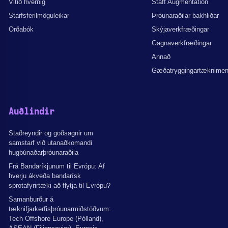
Vitið hvernig
Staff Augmentation
Starfsferilmöguleikar
Þróunaraðilar bakhliðar
Orðabók
Skýjaverkfræðingar
Gagnaverkfræðingar
Annað
Gæðatryggingartæknime
Auðlindir
Staðreyndir og goðsagnir um
samstarf við utanaðkomandi
hugbúnaðarþróunaraðila
Frá Bandaríkjunum til Evrópu: Af
hverju ákveða bandarísk
sprotafyrirtæki að flytja til Evrópu?
Samanburður á
tæknifjarkerfisþróunarmiðstöðvum:
Tech Offshore Europe (Pólland),