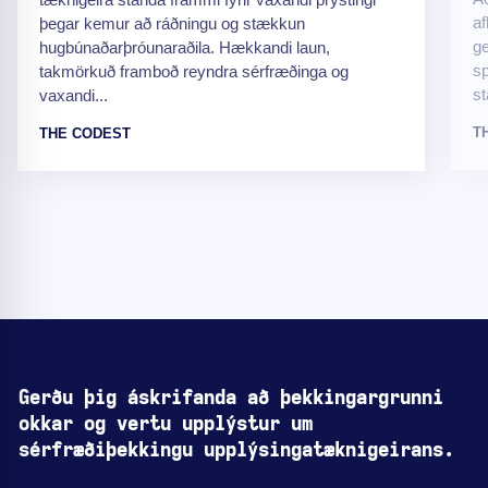
af
þegar kemur að ráðningu og stækkun
ge
hugbúnaðarþróunaraðila. Hækkandi laun,
sp
takmörkuð framboð reyndra sérfræðinga og
st
vaxandi...
T
THE CODEST
Gerðu þig áskrifanda að þekkingargrunni
okkar og vertu upplýstur um
sérfræðiþekkingu upplýsingatæknigeirans.