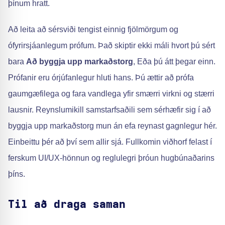
þínum hratt.
Að leita að sérsviði tengist einnig fjölmörgum og
ófyrirsjáanlegum prófum. Það skiptir ekki máli hvort þú sért
bara
Að byggja upp markaðstorg
, Eða þú átt þegar einn.
Prófanir eru órjúfanlegur hluti hans. Þú ættir að prófa
gaumgæfilega og fara vandlega yfir smærri virkni og stærri
lausnir. Reynslumikill samstarfsaðili sem sérhæfir sig í að
byggja upp markaðstorg mun án efa reynast gagnlegur hér.
Einbeittu þér að því sem allir sjá. Fullkomin viðhorf felast í
ferskum UI/UX-hönnun og reglulegri þróun hugbúnaðarins
þíns.
Til að draga saman