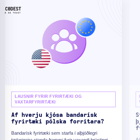
LAUSNIR FYRIR FYRIRTÆKI OG
VAXTARFYRIRTÆKI
Af hverju kjósa bandarísk
S
fyrirtæki pólska forritara?
þ
f
Bandarísk fyrirtæki sem starfa í alþjóðlegri
Að
tæknigeira standa frammi fyrir vaxandi þrýstingi