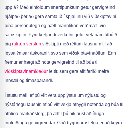
upp á? Með einföldum snertipunktum getur gervigreind
hjálpað þér að gera samtalið í spjallinu við viðskiptavini
þína persónulegri og bætt mannlíkan verðmæti við
samskiptin. Fyrir krefjandi verkefni getur vélanám útbúið
þig
rafræn verslun
viðskipti með réttum lausnum til að
leysa ýmsar áskoranir, svo sem viðskiptavinaöflun. Enn
fremur er hægt að nota gervigreind til að búa til
viðskiptavinamiðaður
leitir, sem gera allt ferlið meira
innsæi og tímasparandi.
Í stuttu máli, ef þú vilt vera upplýstur um nýjustu og
nýstárlegu lausnir, ef þú vilt vekja athygli notenda og búa til
alhliða markaðstorg, þá ættir þú hiklaust að íhuga
innleiðingu gervigreindar. Góð byrjunarastefna er að keyra