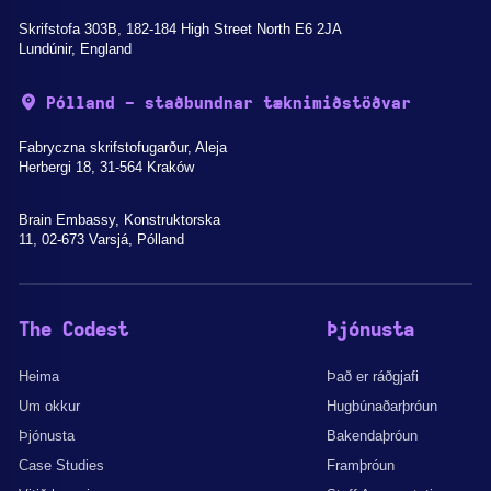
Skrifstofa 303B, 182-184 High Street North E6 2JA
Lundúnir, England
Pólland - staðbundnar tæknimiðstöðvar
Fabryczna skrifstofugarður, Aleja
Herbergi 18, 31-564 Kraków
Brain Embassy, Konstruktorska
11, 02-673 Varsjá, Pólland
The Codest
Þjónusta
Heima
Það er ráðgjafi
Um okkur
Hugbúnaðarþróun
Þjónusta
Bakendaþróun
Case Studies
Framþróun