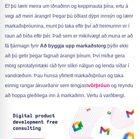
Ef þú lærir meira um iðnaðinn og keppinauta þína, ertu á
vegi að meiri árangri! Þegar þú öðlast dýpri innsýn og lærir
markaðsþróunina, munt þú taka eftir því að heimurinn er í
raun að bíða eftir þér. Það sem er mikilvægt að muna er að
fá fjármagn fyrir
Að byggja upp markaðstorg
þýðir ekki
að þú getir þegar fagnað árangri þínum. Því miður gera
mörg sprotafyrirtæki ráð fyrir slíkri nálgun og lenda síðar í
vandræðum. Þau hunsa yfirleitt markaðsþróun og taka
einnig rangar ákvarðanir sem tengjast
vörþróun
og reyndu
að hoppa gleðilega inn á markaðinn. Vertu á varðbergi.