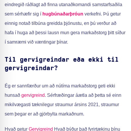
eindregið ráðlagt að finna utanaðkomandi samstarfsaðila
sem sérhæfir sig í
hugbúnaðarþróun
verkefni. Þú getur
einnig notað tilbúna greidda þjónustu, en þú verður að
hafa í huga að þessi lausn mun gera markaðstorg þitt síður
í samræmi við væntingar þínar.
Til gervigreindar eða ekki til
gervigreindar?
Ég er sannfærður um að nútíma markaðstorg geti ekki
hunsað
gervigreind
. Sérfræðingar áætla að þetta sé einn
mikilvægasti tæknilegur straumur ársins 2021, straumur
sem þegar er að gjörbylta markaðnum.
Hvað getur
Gervigreind
Hvað býður það fyrirtækinu þínu