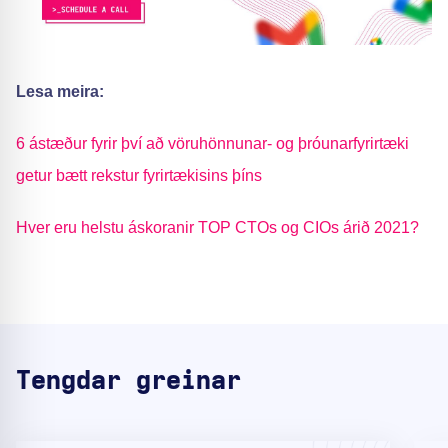
Lesa meira:
6 ástæður fyrir því að vöruhönnunar- og þróunarfyrirtæki
getur bætt rekstur fyrirtækisins þíns
Hver eru helstu áskoranir TOP CTOs og CIOs árið 2021?
Tengdar greinar