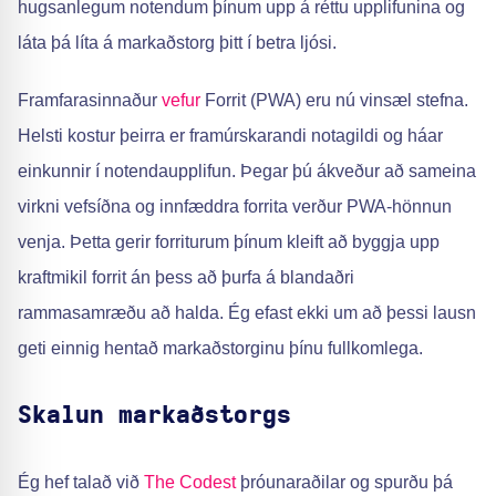
hugsanlegum notendum þínum upp á réttu upplifunina og
láta þá líta á markaðstorg þitt í betra ljósi.
Framfarasinnaður
vefur
Forrit (PWA) eru nú vinsæl stefna.
Helsti kostur þeirra er framúrskarandi notagildi og háar
einkunnir í notendaupplifun. Þegar þú ákveður að sameina
virkni vefsíðna og innfæddra forrita verður PWA-hönnun
venja. Þetta gerir forriturum þínum kleift að byggja upp
kraftmikil forrit án þess að þurfa á blandaðri
rammasamræðu að halda. Ég efast ekki um að þessi lausn
geti einnig hentað markaðstorginu þínu fullkomlega.
Skalun markaðstorgs
Ég hef talað við
The Codest
þróunaraðilar og spurðu þá