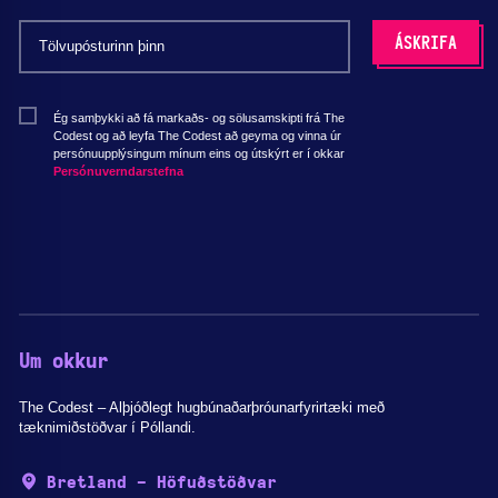
Ég samþykki að fá markaðs- og sölusamskipti frá The
Codest og að leyfa The Codest að geyma og vinna úr
persónuupplýsingum mínum eins og útskýrt er í okkar
Persónuverndarstefna
Um okkur
The Codest – Alþjóðlegt hugbúnaðarþróunarfyrirtæki með
tæknimiðstöðvar í Póllandi.
Bretland - Höfuðstöðvar