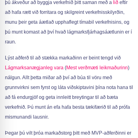
þú ákveður að byggja verkefnið þitt saman með a
lið
eftir
að hafa rætt við forritara og skilgreint verkefnisskilyrðin,
munu þeir geta áætlað upphaflegt tímabil verkefnisins, og
þú munt komast að því hvað lágmarksfjárhagsáætlunin er í
raun.
Lýst aðferð til að stækka markaðinn er beint tengd við
Lágmarksanægjanleg vara
(
Mest verðmæti leikmaðurinn
)
nálgun. Allt þetta miðar að því að búa til vöru með
grunnvirkni sem fyrst og láta viðskiptavini þína nota hana til
að fá endurgjöf og geta innleitt breytingar til að bæta
verkefnið. Þú munt án efa hafa besta tækifærið til að prófa
mismunandi lausnir.
Þegar þú vilt þróa markaðstorg þitt með MVP-aðferðinni er