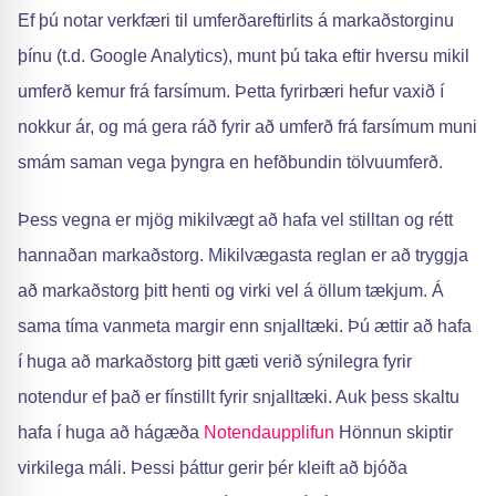
Ef þú notar verkfæri til umferðareftirlits á markaðstorginu
þínu (t.d. Google Analytics), munt þú taka eftir hversu mikil
umferð kemur frá farsímum. Þetta fyrirbæri hefur vaxið í
nokkur ár, og má gera ráð fyrir að umferð frá farsímum muni
smám saman vega þyngra en hefðbundin tölvuumferð.
Þess vegna er mjög mikilvægt að hafa vel stilltan og rétt
hannaðan markaðstorg. Mikilvægasta reglan er að tryggja
að markaðstorg þitt henti og virki vel á öllum tækjum. Á
sama tíma vanmeta margir enn snjalltæki. Þú ættir að hafa
í huga að markaðstorg þitt gæti verið sýnilegra fyrir
notendur ef það er fínstillt fyrir snjalltæki. Auk þess skaltu
hafa í huga að hágæða
Notendaupplifun
Hönnun skiptir
virkilega máli. Þessi þáttur gerir þér kleift að bjóða