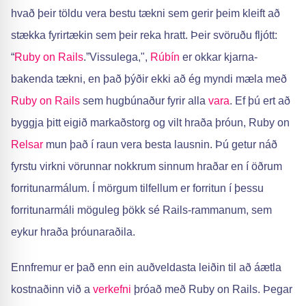
hvað þeir töldu vera bestu tækni sem gerir þeim kleift að
stækka fyrirtækin sem þeir reka hratt. Þeir svöruðu fljótt:
“
Ruby on Rails
.”Vissulega,",
Rúbín
er okkar kjarna-
bakenda tækni, en það þýðir ekki að ég myndi mæla með
Ruby on Rails
sem hugbúnaður fyrir alla
vara
. Ef þú ert að
byggja þitt eigið markaðstorg og vilt hraða þróun, Ruby on
Relsar
mun það í raun vera besta lausnin. Þú getur náð
fyrstu virkni vörunnar nokkrum sinnum hraðar en í öðrum
forritunarmálum. Í mörgum tilfellum er forritun í þessu
forritunarmáli möguleg þökk sé Rails-rammanum, sem
eykur hraða þróunaraðila.
Ennfremur er það enn ein auðveldasta leiðin til að áætla
kostnaðinn við a
verkefni
þróað með Ruby on Rails. Þegar