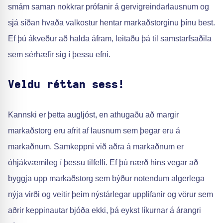
smám saman nokkrar prófanir á gervigreindarlausnum og
sjá síðan hvaða valkostur hentar markaðstorginu þínu best.
Ef þú ákveður að halda áfram, leitaðu þá til samstarfsaðila
sem sérhæfir sig í þessu efni.
Veldu réttan sess!
Kannski er þetta augljóst, en athugaðu að margir
markaðstorg eru afrit af lausnum sem þegar eru á
markaðnum. Samkeppni við aðra á markaðnum er
óhjákvæmileg í þessu tilfelli. Ef þú nærð hins vegar að
byggja upp markaðstorg sem býður notendum algerlega
nýja virði og veitir þeim nýstárlegar upplifanir og vörur sem
aðrir keppinautar bjóða ekki, þá eykst líkurnar á árangri