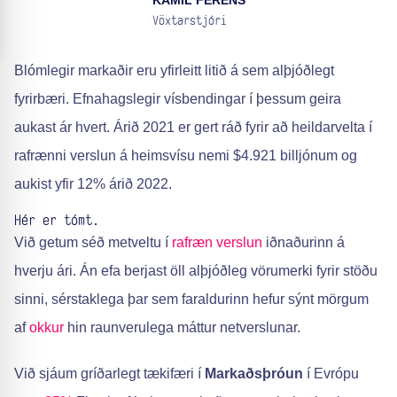
KAMIL FERENS
Vöxtarstjóri
Blómlegir markaðir eru yfirleitt litið á sem alþjóðlegt
fyrirbæri. Efnahagslegir vísbendingar í þessum geira
aukast ár hvert. Árið 2021 er gert ráð fyrir að heildarvelta í
rafrænni verslun á heimsvísu nemi $4.921 billjónum og
aukist yfir 12% árið 2022.
Hér er tómt.
Við getum séð metveltu í
rafræn verslun
iðnaðurinn á
hverju ári. Án efa berjast öll alþjóðleg vörumerki fyrir stöðu
sinni, sérstaklega þar sem faraldurinn hefur sýnt mörgum
af
okkur
hin raunverulega máttur netverslunar.
Við sjáum gríðarlegt tækifæri í
Markaðsþróun
í Evrópu