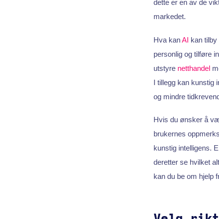
dette er en av de vik
markedet.
Hva kan
AI
kan tilby
personlig og tilføre
utstyre
netthandel
me
I tillegg kan kunstig 
og mindre tidkreven
Hvis du ønsker å vær
brukernes oppmerkso
kunstig intelligens. 
deretter se hvilket 
kan du be om hjelp f