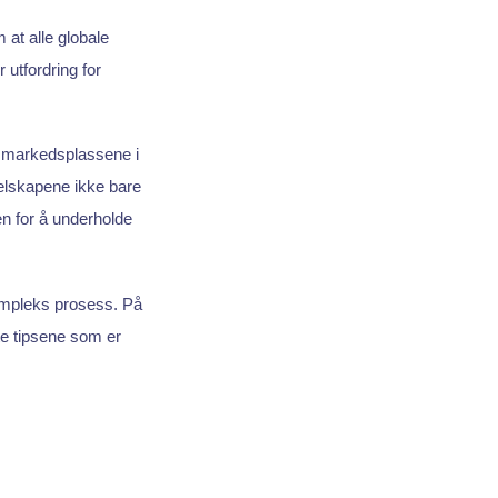
 at alle globale
utfordring for
 markedsplassene i
elskapene ikke bare
en for å underholde
kompleks prosess. På
te tipsene som er