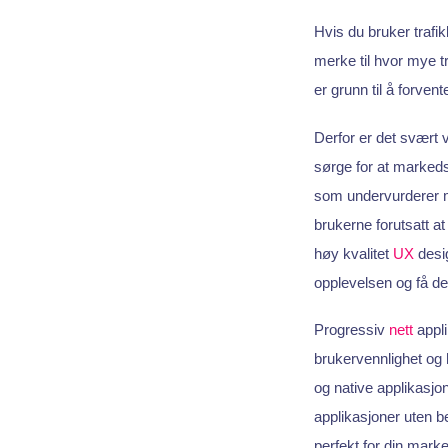
Hvis du bruker trafi
merke til hvor mye t
er grunn til å forvent
Derfor er det svært v
sørge for at markeds
som undervurderer m
brukerne forutsatt at
høy kvalitet
UX
desig
opplevelsen og få de
Progressiv
nett
appli
brukervennlighet og 
og native applikasjo
applikasjoner uten b
perfekt for din mark