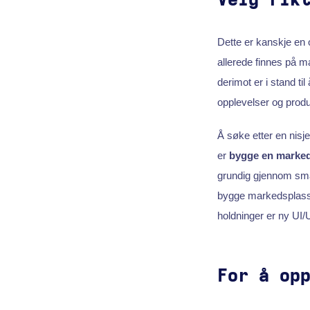
Velg rik
Dette er kanskje en
allerede finnes på m
derimot er i stand t
opplevelser og produ
Å søke etter en nisj
er
bygge en marke
grundig gjennom små 
bygge markedsplasser,
holdninger er ny UI/
For å op