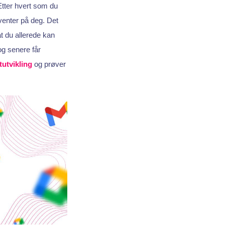
Etter hvert som du
venter på deg. Det
t du allerede kan
og senere får
utvikling
og prøver