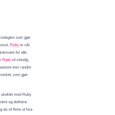
knologien som gjør
 visst,
Ruby
er vår
amvare for alle
on
Rails
vil virkelig
raskere enn i andre
everket, som gjør
utviklet med Ruby
klere og definere
 du vil finne ut hva