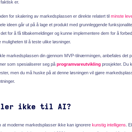
aktisk er.
n for skalering av markedsplassen er direkte relatert til
minste lev
Hele ideen går ut på å lage et produkt med grunnleggende funksjonalit
det for å få tilbakemeldinger og kunne implementere dem for å forbedr
e muligheten til å teste ulike løsninger.
ikle markedsplassen din gjennom MVP-tilnærmingen, anbefales det på
tner som spesialiserer seg på
programvareutvikling
prosjekter. Du 
nester, men du må huske på at denne løsningen vil gjøre markedsplass
ntninger.
ller ikke til AI?
m at moderne markedsplasser ikke kan ignorere
kunstig intelligens
. E