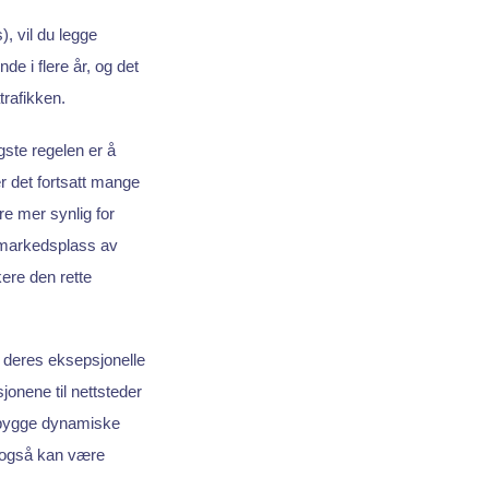
, vil du legge
e i flere år, og det
trafikken.
gste regelen er å
r det fortsatt mange
e mer synlig for
n markedsplass av
kere den rette
r deres eksepsjonelle
onene til nettsteder
å bygge dynamiske
n også kan være