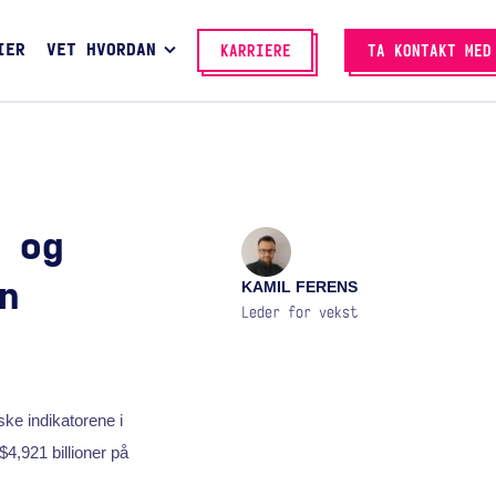
IER
VET HVORDAN
KARRIERE
TA KONTAKT MED
 og
KAMIL FERENS
n
Leder for vekst
ke indikatorene i
$4,921 billioner på