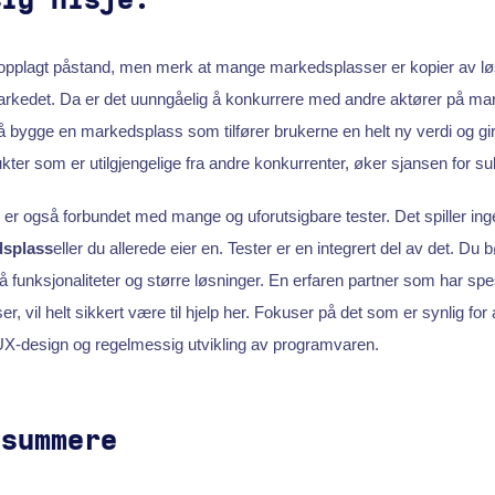
tig nisje!
 opplagt påstand, men merk at mange markedsplasser er kopier av l
arkedet. Da er det uunngåelig å konkurrere med andre aktører på ma
il å bygge en markedsplass som tilfører brukerne en helt ny verdi og g
kter som er utilgjengelige fra andre konkurrenter, øker sjansen for s
e er også forbundet med mange og uforutsigbare tester. Det spiller ing
dsplass
eller du allerede eier en. Tester er en integrert del av det. Du 
funksjonaliteter og større løsninger. En erfaren partner som har spes
 vil helt sikkert være til hjelp her. Fokuser på det som er synlig for 
UX-design og regelmessig utvikling av programvaren.
psummere