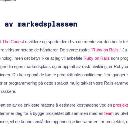
g av markedsplassen
ed
The Codest
utviklere og spurte dem hva de mente var den beste te
ere virksomhetene de håndterer. De svarte raskt: "
Ruby on Rails
." Ja
nologi, men det betyr ikke at jeg vil anbefale
Ruby on Rails
som progr
gger din egen markedsplass og er opptatt av rask utvikling, er Ruby 
ngen. Du kan oppnå de første produktfunksjonalitetene flere ganger 
ller er programmering på dette språket mulig takket være Rails-ramm
e raskere.
tsatt en av de enkleste måtene å estimere kostnadene ved en
prosjekt
stemmer deg for å bygge prosjektet ditt sammen med en
team
av utvi
ene, vil de kunne anslå den opprinnelige tidsrammen for prosjektet, og