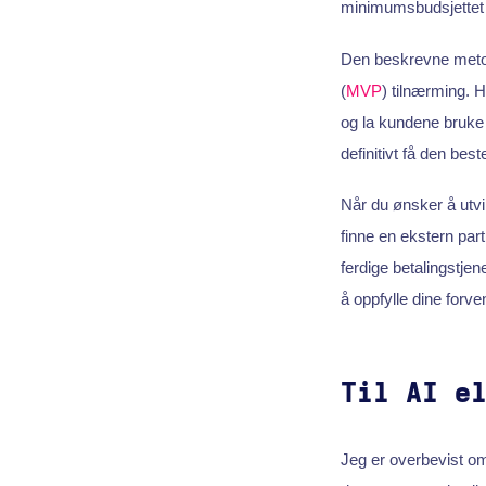
minimumsbudsjettet f
Den beskrevne metode
(
MVP
) tilnærming. 
og la kundene bruke 
definitivt få den best
Når du ønsker å utv
finne en ekstern par
ferdige betalingstje
å oppfylle dine forve
Til AI e
Jeg er overbevist o