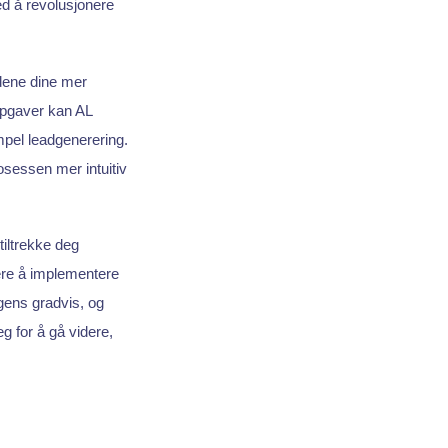
ed å revolusjonere
dene dine mer
ppgaver kan AL
mpel leadgenerering.
sessen mer intuitiv
tiltrekke deg
ere å implementere
igens gradvis, og
g for å gå videre,