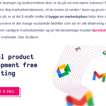
 bransjen og konkurrentene dine, er du på vei mot større suksess! 
ærer deg markedstendensene, vil du merke at verden i bunn og grunn 
 på, er at det å skaffe midler til
bygge en markedsplass
betyr ikke a
sverre er det mange nystartede bedrifter som tar en slik tilnærming 
er vanligvis markedstrender og tar feil beslutninger knyttet til
produkt
 i markedet. Vær årvåken.