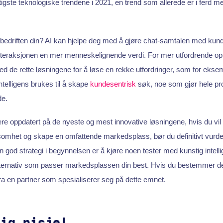
tigste teknologiske trendene i 2021, en trend som allerede er i ferd m
 bedriften din? AI kan hjelpe deg med å gjøre chat-samtalen med kun
 interaksjonen en mer menneskelignende verdi. For mer utfordrende o
d de rette løsningene for å løse en rekke utfordringer, som for ekse
intelligens brukes til å skape
kundesentrisk
søk, noe som gjør hele pro
de.
e oppdatert på de nyeste og mest innovative løsningene, hvis du vil 
mhet og skape en omfattende markedsplass, bør du definitivt vurd
En god strategi i begynnelsen er å kjøre noen tester med kunstig intell
alternativ som passer markedsplassen din best. Hvis du bestemmer de
ra en partner som spesialiserer seg på dette emnet.