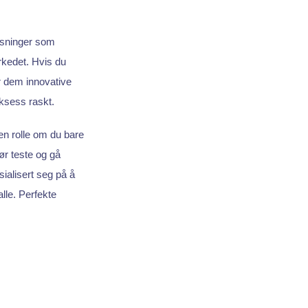
øsninger som
rkedet. Hvis du
ir dem innovative
uksess raskt.
en rolle om du bare
bør teste og gå
ialisert seg på å
alle. Perfekte