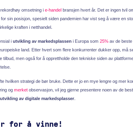
 rekordhøy omsetning i
e-handel
bransjen hvert år. Det er ingen tvil om
or sin posisjon, spesielt siden pandemien har vist seg å være en stor 
rkelige kraften i netthandel.
nsial i
utvikling av markedsplassen
i Europa som
25%
av de beste
uropeiske land. Etter hvert som flere konkurrenter dukker opp, må s
de tilbud, men også for å opprettholde den tekniske siden av plattform
telse.
e hvilken strategi de bør bruke. Dette er jo en mye lengre og mer 
ring og
merket
observasjon, vil jeg gjerne presentere noen av de bes
utvikling av digitale markedsplasser
.
er for å vinne!