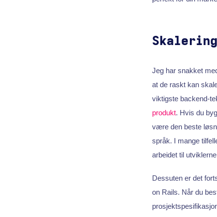
Skalerin
Jeg har snakket m
at de raskt kan skal
viktigste backend-tek
produkt
. Hvis du by
være den beste løsni
språk. I mange tilfe
arbeidet til utviklern
Dessuten er det for
on Rails. Når du be
prosjektspesifikasjon