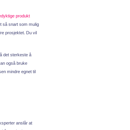
edyktige produkt
et så snart som mulig
e prosjektet. Du vil
 det sterkeste å
kan også bruke
en mindre egnet til
ksperter anslår at