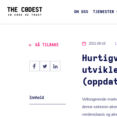
OM OSS
TJENESTER
2021-09-16
GÅ TILBAKE
Hurtig
utvikl
(oppda
Innhold
Velfungerende marked
denne sektoren øker 
verdensbasis og øke 