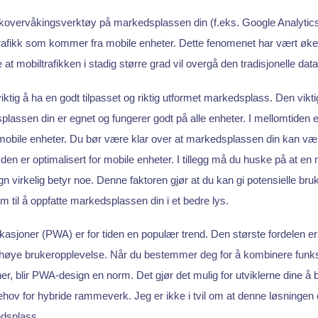
kkovervåkingsverktøy på markedsplassen din (f.eks. Google Analytics)
rafikk som kommer fra mobile enheter. Dette fenomenet har vært økend
e at mobiltrafikken i stadig større grad vil overgå den tradisjonelle data
iktig å ha en godt tilpasset og riktig utformet markedsplass. Den vikti
plassen din er egnet og fungerer godt på alle enheter. I mellomtiden e
obile enheter. Du bør være klar over at markedsplassen din kan vær
 den er optimalisert for mobile enheter. I tillegg må du huske på at e
n virkelig betyr noe. Denne faktoren gjør at du kan gi potensielle bru
m til å oppfatte markedsplassen din i et bedre lys.
kasjoner (PWA) er for tiden en populær trend. Den største fordelen e
høye brukeropplevelse. Når du bestemmer deg for å kombinere funksj
ner, blir PWA-design en norm. Det gjør det mulig for utviklerne dine 
ehov for hybride rammeverk. Jeg er ikke i tvil om at denne løsninge
edsplass.