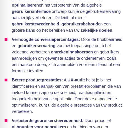
optimaliseren
en het verbeteren van de algehele
gebruikersinterface
ontwerp kun je de gebruikerservaring
aanzienlijk verbeteren. Dit leidt tot meer
gebruikerstevredenheid
,
gebruikersbehoud
en een
grotere kans op het bereiken van uw
zakelijke doelen
.
Verhoogde conversiepercentages:
Door de bruikbaarheid
en
gebruikerservaring
van uw toepassing kunt u het
volgende verbeteren
omrekeningskoersen
en gebruikers
aanmoedigen om gewenste acties te ondernemen, zoals
een aankoop doen, zich aanmelden voor een dienst of een
formulier invullen.
Betere productprestaties:
A
UX-audit
helpt je bij het
identificeren en aanpakken van prestatieproblemen die van
invloed kunnen zijn op de snelheid, reactiesnelheid en
toegankelijkheid van je applicatie. Door deze aspecten te
optimaliseren, kunt u de algehele prestaties van uw product
verbeteren.
Verbeterde gebruikerstevredenheid:
Door proactief
pijnpunten voor gebruikers
en het bieden van een