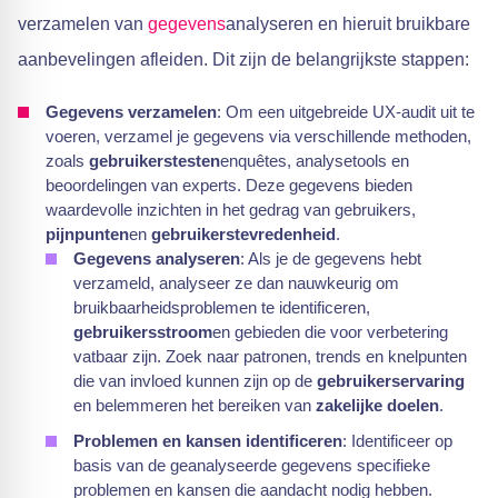
verzamelen van
gegevens
analyseren en hieruit bruikbare
aanbevelingen afleiden. Dit zijn de belangrijkste stappen:
Gegevens verzamelen
: Om een uitgebreide UX-audit uit te
voeren, verzamel je gegevens via verschillende methoden,
zoals
gebruikerstesten
enquêtes, analysetools en
beoordelingen van experts. Deze gegevens bieden
waardevolle inzichten in het gedrag van gebruikers,
pijnpunten
en
gebruikerstevredenheid
.
Gegevens analyseren
: Als je de gegevens hebt
verzameld, analyseer ze dan nauwkeurig om
bruikbaarheidsproblemen te identificeren,
gebruikersstroom
en gebieden die voor verbetering
vatbaar zijn. Zoek naar patronen, trends en knelpunten
die van invloed kunnen zijn op de
gebruikerservaring
en belemmeren het bereiken van
zakelijke doelen
.
Problemen en kansen identificeren
: Identificeer op
basis van de geanalyseerde gegevens specifieke
problemen en kansen die aandacht nodig hebben.