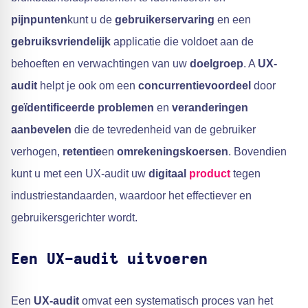
pijnpunten
kunt u de
gebruikerservaring
en een
gebruiksvriendelijk
applicatie die voldoet aan de
behoeften en verwachtingen van uw
doelgroep
. A
UX-
audit
helpt je ook om een
concurrentievoordeel
door
geïdentificeerde problemen
en
veranderingen
aanbevelen
die de tevredenheid van de gebruiker
verhogen,
retentie
en
omrekeningskoersen
. Bovendien
kunt u met een UX-audit uw
digitaal
product
tegen
industriestandaarden, waardoor het effectiever en
gebruikersgerichter wordt.
Een UX-audit uitvoeren
Een
UX-audit
omvat een systematisch proces van het