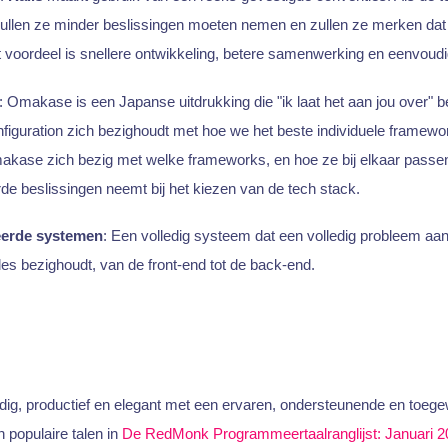
zullen ze minder beslissingen moeten nemen en zullen ze merken dat
t voordeel is snellere ontwikkeling, betere samenwerking en eenvoud
: Omakase is een Japanse uitdrukking die "ik laat het aan jou over" 
figuration zich bezighoudt met hoe we het beste individuele framew
akase zich bezig met welke frameworks, en hoe ze bij elkaar pass
de beslissingen neemt bij het kiezen van de tech stack.
eerde systemen
: Een volledig systeem dat een volledig probleem aan
lles bezighoudt, van de front-end tot de back-end.
ig, productief en elegant met een ervaren, ondersteunende en toeg
n populaire talen in
De RedMonk Programmeertaalranglijst: Januari 2