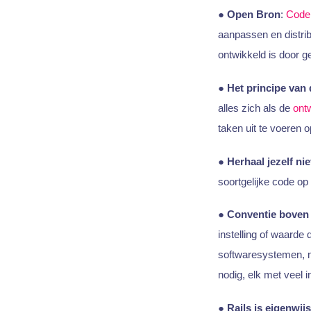
●
Open Bron
:
Code
aanpassen en distrib
ontwikkeld is door g
●
Het principe van 
alles zich als de
ont
taken uit te voeren 
●
Herhaal jezelf nie
soortgelijke code op
●
Conventie boven 
instelling of waard
softwaresystemen,
nodig, elk met veel i
●
Rails is eigenwijs