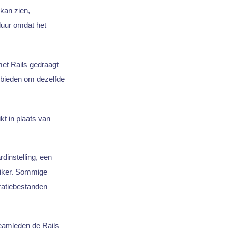
kan zien,
duur omdat het
met Rails gedraagt
 bieden om dezelfde
kt in plaats van
dinstelling, een
uiker. Sommige
ratiebestanden
eamleden de Rails