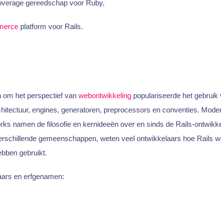
overage gereedschap voor Ruby,
merce
platform voor Rails.
n om het perspectief van
webontwikkeling
populariseerde het gebruik
chitectuur, engines, generatoren, preprocessors en conventies. Mode
s namen de filosofie en kernideeën over en sinds de Rails-ontwikk
erschillende gemeenschappen, weten veel ontwikkelaars hoe Rails we
ebben gebruikt.
aars en erfgenamen: