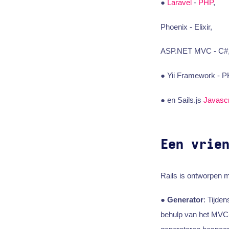
●
Laravel
-
PHP
,
Phoenix - Elixir,
ASP.NET MVC - C#
● Yii Framework - 
● en Sails.js
Javascr
Een vrie
Rails is ontworpen m
●
Generator
: Tijde
behulp van het MVC-