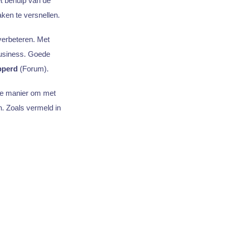
t behulp van de
ken te versnellen.
 verbeteren. Met
business. Goede
pperd
(Forum).
eve manier om met
. Zoals vermeld in