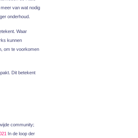
 meer van wat nodig
iger onderhoud.
betekent. Waar
orks kunnen
en, om te voorkomen
pakt. Dit betekent
ewijde community;
021
In de loop der