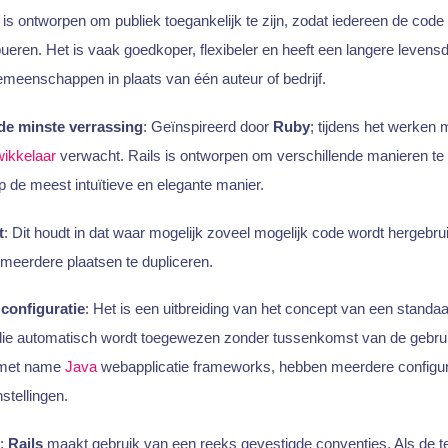
is ontworpen om publiek toegankelijk te zijn, zodat iedereen de code 
ueren. Het is vaak goedkoper, flexibeler en heeft een langere levens
emeenschappen in plaats van één auteur of bedrijf.
de minste verrassing
: Geïnspireerd door
Ruby
; tijdens het werken 
wikkelaar
verwacht. Rails is ontworpen om verschillende manieren te
op de meest intuïtieve en elegante manier.
t
: Dit houdt in dat waar mogelijk zoveel mogelijk code wordt hergebrui
 meerdere plaatsen te dupliceren.
configuratie
: Het is een uitbreiding van het concept van een standaar
e die automatisch wordt toegewezen zonder tussenkomst van de gebr
 met name
Java
webapplicatie frameworks, hebben meerdere configu
nstellingen.
:
Rails
maakt gebruik van een reeks gevestigde conventies. Als de t