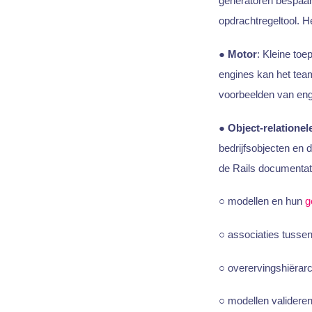
generatoren bespaar
opdrachtregeltool. 
●
Motor
: Kleine toe
engines kan het team
voorbeelden van eng
●
Object-relatione
bedrijfsobjecten en 
de Rails documentat
○ modellen en hun
g
○ associaties tusse
○ overervingshiërar
○ modellen valideren