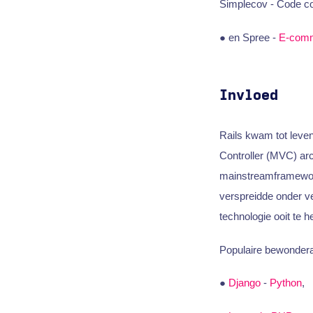
Simplecov - Code c
● en Spree -
E-com
Invloed
Rails kwam tot leve
Controller (MVC) ar
mainstreamframework
verspreidde onder v
technologie ooit te h
Populaire bewonder
●
Django
-
Python
,