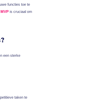
euwe functies toe te
n
MVP
is cruciaal om
s?
en een sterke
petitieve taken te