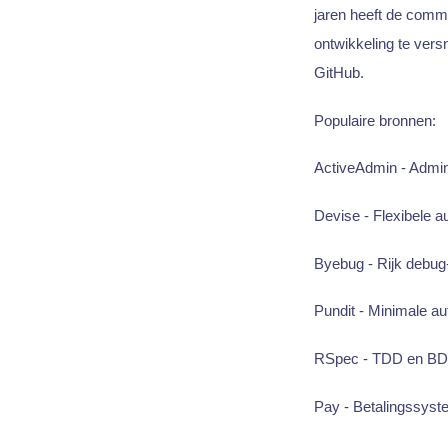
jaren heeft de commu
ontwikkeling te ver
GitHub.
Populaire bronnen:
ActiveAdmin - Admini
Devise - Flexibele au
Byebug - Rijk debug
Pundit - Minimale au
RSpec - TDD en BD
Pay - Betalingssyst