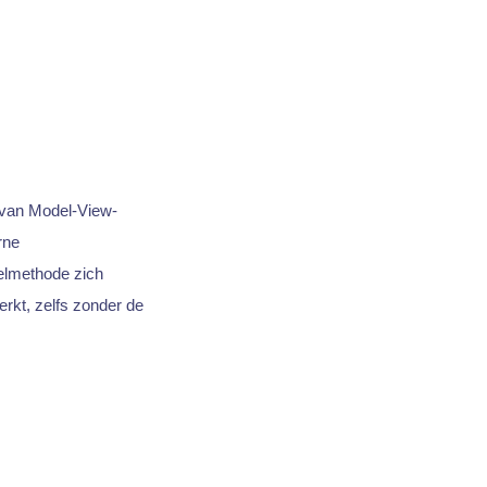
 van Model-View-
rne
elmethode zich
rkt, zelfs zonder de