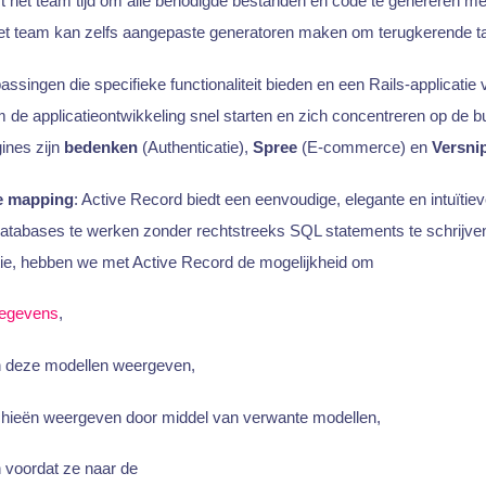
t het team tijd om alle benodigde bestanden en code te genereren me
Het team kan zelfs aangepaste generatoren maken om terugkerende ta
passingen die specifieke functionaliteit bieden en een Rails-applicatie
 de applicatieontwikkeling snel starten en zich concentreren op de 
ines zijn
bedenken
(Authenticatie),
Spree
(E-commerce) en
Versni
le mapping
: Active Record biedt een eenvoudige, elegante en intuïti
databases te werken zonder rechtstreeks SQL statements te schrijven
ie, hebben we met Active Record de mogelijkheid om
egevens
,
n deze modellen weergeven,
chieën weergeven door middel van verwante modellen,
 voordat ze naar de