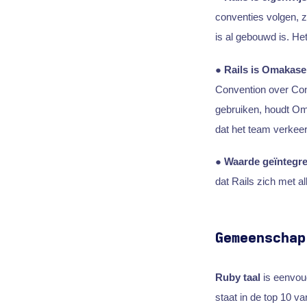
conventies volgen, 
is al gebouwd is. He
●
Rails is Omakase
Convention over Con
gebruiken, houdt Om
dat het team verkeer
●
Waarde geïntegr
dat Rails zich met a
Gemeenschap
Ruby taal
is eenvoud
staat in de top 10 va