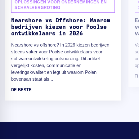
OPLOSSINGEN VOOR ONDERNEMINGEN EN
SCHAALVERGROTING
Nearshore vs Offshore: Waarom
E
bedrijven kiezen voor Poolse
v
ontwikkelaars in 2026
v
Nearshore vs offshore? In 2026 kiezen bedrijven
Ve
steeds vaker voor Poolse ontwikkelaars voor
so
softwareontwikkeling outsourcing. Dit artikel
on
vergelijkt kosten, communicatie en
op
leveringskwaliteit en legt uit waarom Polen
T
bovenaan staat als...
DE BESTE