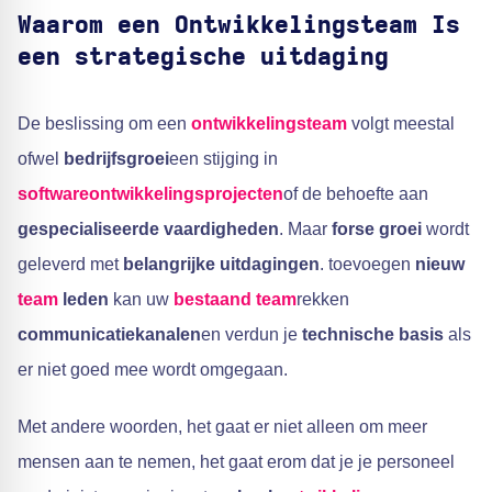
Waarom een
Ontwikkelingsteam
Is
een strategische uitdaging
De beslissing om een
ontwikkelingsteam
volgt meestal
ofwel
bedrijfsgroei
een stijging in
softwareontwikkelingsprojecten
of de behoefte aan
gespecialiseerde vaardigheden
. Maar
forse groei
wordt
geleverd met
belangrijke uitdagingen
. toevoegen
nieuw
team
leden
kan uw
bestaand team
rekken
communicatiekanalen
en verdun je
technische basis
als
er niet goed mee wordt omgegaan.
Met andere woorden, het gaat er niet alleen om meer
mensen aan te nemen, het gaat erom dat je je personeel