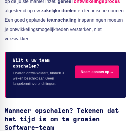
op de juiste manier inzet.
geheel
ontwikkelingsproces
afgestemd op uw
zakelijke doelen
en technische normen.
Een goed geplande
teamschaling
inspanningen moeten
je ontwikkelingsmogelijkheden versterken, niet
verzwakken.
Wilt u uw team
opschalen?
Neem contact op →
Ervaren ontwikkelaars, binnen 3
weken beschikbaar. Geen
langetermijnverplichtingen.
Wanneer opschalen? Tekenen dat
het tijd is om te groeien
Software-team