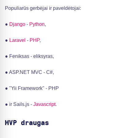
Populiarūs gerbėjai ir paveldėtojai:
●
Django
-
Python
,
●
Laravel
-
PHP
,
● Feniksas - eliksyras,
● ASP.NET MVC - C#,
● "Yii Framework" - PHP
● ir Sails.js -
Javascript
.
MVP draugas