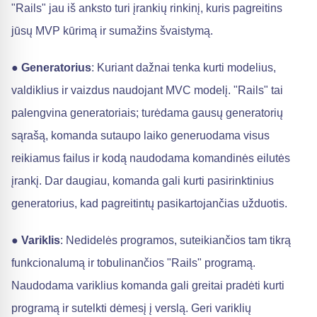
"Rails" jau iš anksto turi įrankių rinkinį, kuris pagreitins
jūsų MVP kūrimą ir sumažins švaistymą.
●
Generatorius
: Kuriant dažnai tenka kurti modelius,
valdiklius ir vaizdus naudojant MVC modelį. "Rails" tai
palengvina generatoriais; turėdama gausų generatorių
sąrašą, komanda sutaupo laiko generuodama visus
reikiamus failus ir kodą naudodama komandinės eilutės
įrankį. Dar daugiau, komanda gali kurti pasirinktinius
generatorius, kad pagreitintų pasikartojančias užduotis.
●
Variklis
: Nedidelės programos, suteikiančios tam tikrą
funkcionalumą ir tobulinančios "Rails" programą.
Naudodama variklius komanda gali greitai pradėti kurti
programą ir sutelkti dėmesį į verslą. Geri variklių