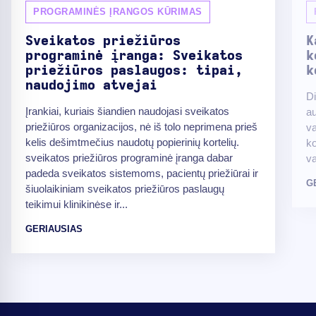
PROGRAMINĖS ĮRANGOS KŪRIMAS
Sveikatos priežiūros
K
programinė įranga: Sveikatos
k
priežiūros paslaugos: tipai,
k
naudojimo atvejai
Di
Įrankiai, kuriais šiandien naudojasi sveikatos
au
priežiūros organizacijos, nė iš tolo neprimena prieš
va
kelis dešimtmečius naudotų popierinių kortelių.
ko
sveikatos priežiūros programinė įranga dabar
va
padeda sveikatos sistemoms, pacientų priežiūrai ir
G
šiuolaikiniam sveikatos priežiūros paslaugų
teikimui klinikinėse ir...
GERIAUSIAS