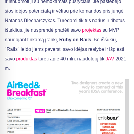
ir išnuomoti jį su nemokamais pusryčiais. Jie pastebėjo
šios idėjos potencialą ir vėliau prie komandos prisijungė
Natanas Blecharczykas. Turėdami tik tris narius ir ribotus
išteklius, jie nusprendė pradėti savo
projektas
su MVP
naudojant tinkamą įrankį,
Ruby on Rails
. Be iššūkių,
"Rails" leido jiems paversti savo idėjas realybe ir išplėsti
savo
produktas
turėti apie 40 mln. naudotojų tik
JAV
2021
m.