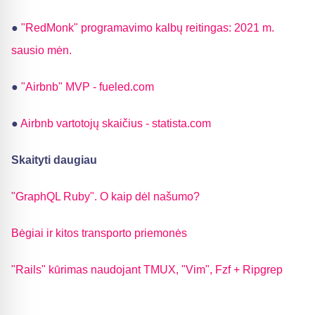
●
"RedMonk" programavimo kalbų reitingas: 2021 m.
sausio mėn.
●
"Airbnb" MVP - fueled.com
●
Airbnb vartotojų skaičius - statista.com
Skaityti daugiau
"GraphQL Ruby". O kaip dėl našumo?
Bėgiai ir kitos transporto priemonės
"Rails" kūrimas naudojant TMUX, "Vim", Fzf + Ripgrep