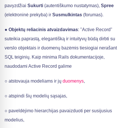
pavyzdžiai
Sukurti
(autentiškumo nustatymas),
Spree
(elektroninė prekyba) ir
Susmulkintas
(forumas).
●
Objektų reliacinis atvaizdavimas
: "Active Record"
suteikia paprastą, elegantišką ir intuityvų būdą dirbti su
verslo objektais ir duomenų bazėmis tiesiogiai nerašant
SQL teiginių. Kaip minima Rails dokumentacijoje,
naudodami Active Record galime
○ atstovauja modeliams ir jų
duomenys
,
○ atspindi šių modelių sąsajas,
○ paveldėjimo hierarchijas pavaizduoti per susijusius
modelius,