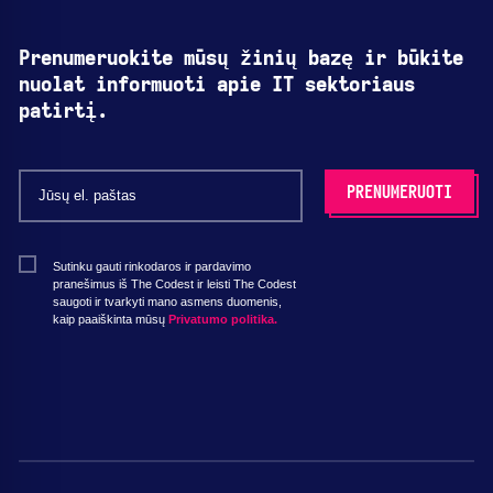
Prenumeruokite mūsų žinių bazę ir būkite
nuolat informuoti apie IT sektoriaus
patirtį.
Sutinku gauti rinkodaros ir pardavimo
pranešimus iš The Codest ir leisti The Codest
saugoti ir tvarkyti mano asmens duomenis,
kaip paaiškinta mūsų
Privatumo politika.