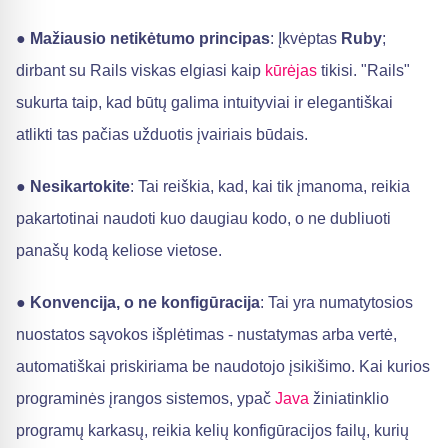
●
Mažiausio netikėtumo principas
: Įkvėptas
Ruby
;
dirbant su Rails viskas elgiasi kaip
kūrėjas
tikisi. "Rails"
sukurta taip, kad būtų galima intuityviai ir elegantiškai
atlikti tas pačias užduotis įvairiais būdais.
●
Nesikartokite
: Tai reiškia, kad, kai tik įmanoma, reikia
pakartotinai naudoti kuo daugiau kodo, o ne dubliuoti
panašų kodą keliose vietose.
●
Konvencija, o ne konfigūracija
: Tai yra numatytosios
nuostatos sąvokos išplėtimas - nustatymas arba vertė,
automatiškai priskiriama be naudotojo įsikišimo. Kai kurios
programinės įrangos sistemos, ypač
Java
žiniatinklio
programų karkasų, reikia kelių konfigūracijos failų, kurių