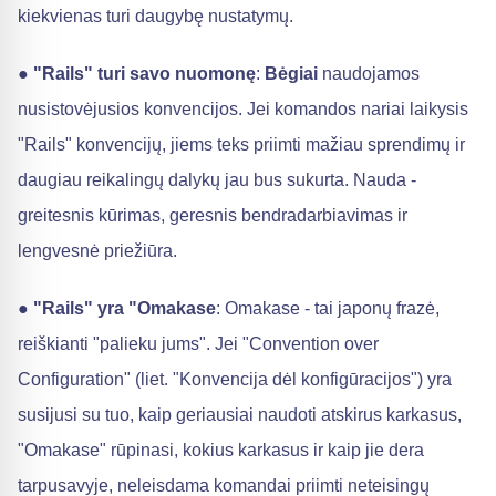
kiekvienas turi daugybę nustatymų.
●
"Rails" turi savo nuomonę
:
Bėgiai
naudojamos
nusistovėjusios konvencijos. Jei komandos nariai laikysis
"Rails" konvencijų, jiems teks priimti mažiau sprendimų ir
daugiau reikalingų dalykų jau bus sukurta. Nauda -
greitesnis kūrimas, geresnis bendradarbiavimas ir
lengvesnė priežiūra.
●
"Rails" yra "Omakase
: Omakase - tai japonų frazė,
reiškianti "palieku jums". Jei "Convention over
Configuration" (liet. "Konvencija dėl konfigūracijos") yra
susijusi su tuo, kaip geriausiai naudoti atskirus karkasus,
"Omakase" rūpinasi, kokius karkasus ir kaip jie dera
tarpusavyje, neleisdama komandai priimti neteisingų