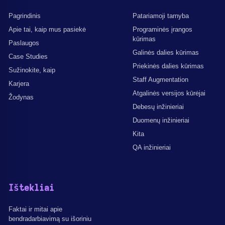
Pagrindinis
Patariamoji tarnyba
Apie tai, kaip mus pasiekė
Programinės įrangos
kūrimas
Paslaugos
Galinės dalies kūrimas
Case Studies
Priekinės dalies kūrimas
Sužinokite, kaip
Staff Augmentation
Karjera
Atgalinės versijos kūrėjai
Žodynas
Debesų inžinieriai
Duomenų inžinieriai
Kita
QA inžinieriai
Ištekliai
Faktai ir mitai apie
bendradarbiavimą su išoriniu