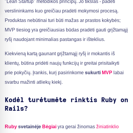
"Lean Startup" metodikos principų. Jo tikslas - padėti
verslininkams kuo greičiau pradėti mokymosi procesą.
Produktas nebūtinai turi būti mažas ar prastos kokybės;
MVP tiesiog yra greičiausias būdas pradėti gauti grįžtamąjį
ryšį naudojant minimalias pastangas ir išteklius.
Kiekvieną kartą gaunant grįžtamąjį ryšį ir mokantis iš
klientų, būtina pridėti naujų funkcijų ir greitai prisitaikyti
prie pokyčių. Įrankis, kurį pasirinkome
sukurti
MVP
labai
svarbu mažinti atliekų kiekį.
Kodėl turėtumėte rinktis Ruby on
Rails?
Ruby
svetainėje
Bėgiai
yra gerai žinomas
žiniatinklio