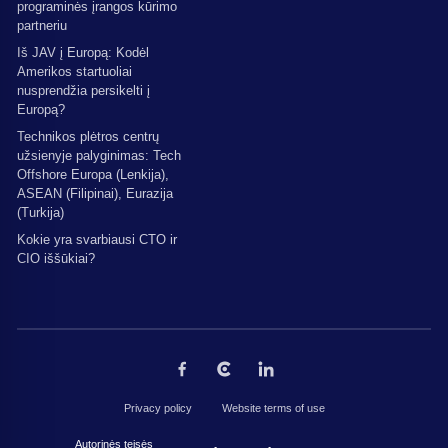
programinės įrangos kūrimo
partneriu
Iš JAV į Europą: Kodėl
Amerikos startuoliai
nusprendžia persikelti į
Europą?
Technikos plėtros centrų
užsienyje palyginimas: Tech
Offshore Europa (Lenkija),
ASEAN (Filipinai), Eurazija
(Turkija)
Kokie yra svarbiausi CTO ir
CIO iššūkiai?
Privacy policy
Website terms of use
Autorinės teisės © 2026 The Codest. Visos teisės saugomos.