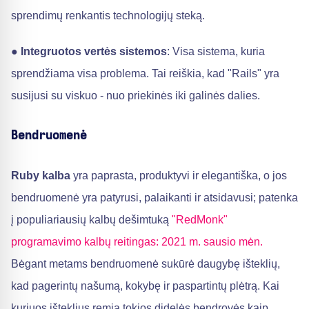
sprendimų renkantis technologijų steką.
●
Integruotos vertės sistemos
: Visa sistema, kuria
sprendžiama visa problema. Tai reiškia, kad "Rails" yra
susijusi su viskuo - nuo priekinės iki galinės dalies.
Bendruomenė
Ruby kalba
yra paprasta, produktyvi ir elegantiška, o jos
bendruomenė yra patyrusi, palaikanti ir atsidavusi; patenka
į populiariausių kalbų dešimtuką
"RedMonk"
programavimo kalbų reitingas: 2021 m. sausio mėn.
Bėgant metams bendruomenė sukūrė daugybę išteklių,
kad pagerintų našumą, kokybę ir paspartintų plėtrą. Kai
kuriuos išteklius remia tokios didelės bendrovės kaip