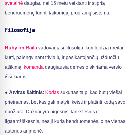
svetainė
daugiau nei 15 metų veikianti ir stiprią
bendruomenę turinti taikomųjų programų sistema.
Filosofija
Ruby on Rails
vadovaujasi filosofija, kuri leidžia greitai
kurti, palengvinant trivialių ir pasikartojančių užduočių
atlikimą.
komanda
daugiausia dėmesio skiriama verslo
iššūkiams.
●
Atviras šaltinis
:
Kodas
sukurtas taip, kad būtų viešai
prieinamas, bet kas gali matyti, keisti ir platinti kodą savo
nuožiūra. Dažnai yra pigesnis, lankstesnis ir
ilgaamžiškesnis, nes jį kuria bendruomenės, o ne vienas
autorius ar įmonė.