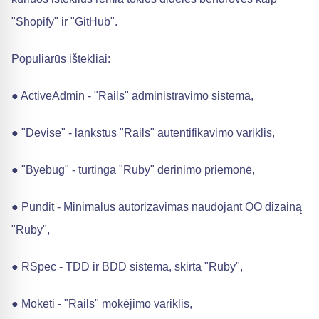
"Shopify" ir "GitHub".
Populiarūs ištekliai:
● ActiveAdmin - "Rails" administravimo sistema,
● "Devise" - lankstus "Rails" autentifikavimo variklis,
● "Byebug" - turtinga "Ruby" derinimo priemonė,
● Pundit - Minimalus autorizavimas naudojant OO dizainą
"Ruby",
● RSpec - TDD ir BDD sistema, skirta "Ruby",
● Mokėti - "Rails" mokėjimo variklis,