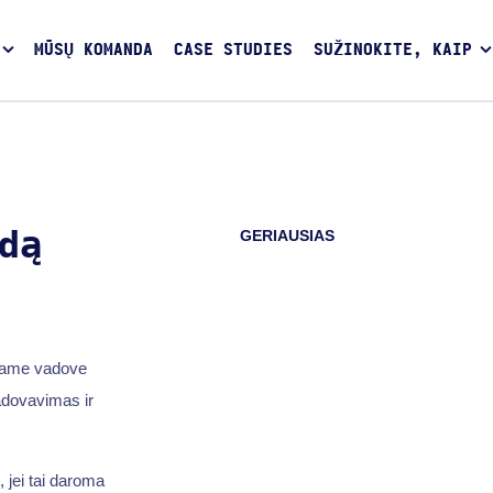
MŪSŲ KOMANDA
CASE STUDIES
SUŽINOKITE, KAIP
GERIAUSIAS
dą
Šiame vadove
adovavimas ir
, jei tai daroma