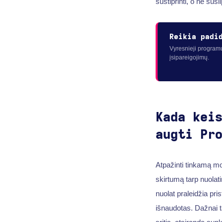
sustiprinti, o ne susi
Reikia padi
Vyresnieji programu
įsipareigojimų.
Kada kei
augti
Pr
Atpažinti tinkamą mo
skirtumą tarp nuolati
nuolat praleidžia pr
išnaudotas. Dažnai t