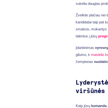
sukelia daugiau pro
Žvelkite plačiau nei 
kandidatai taip pat 
smalsūs, mokantys m
talentus į jūsų
progr
Įdarbinimas
vyresn
gilumo, ir
mastelio k
čempionas
nuolatin
Lyderyst
viršūnės
Kaip jūsų
komanda 