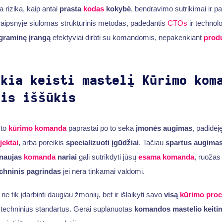
a rizika, kaip antai
prasta
kodas
kokybė
, bendravimo sutrikimai ir pa
raipsnyje siūlomas struktūrinis metodas, padedantis
CTOs
ir technolo
ograminę įrangą
efektyviai dirbti su komandomis, nepakenkiant
prod
ikia keisti mastelį
Kūrimo kom
nis iššūkis
sto
kūrimo komanda
paprastai po to seka
įmonės augimas
, padidė
jektai
, arba poreikis
specializuoti įgūdžiai
. Tačiau
spartus augima
naujas
komanda
nariai
gali sutrikdyti jūsų
esama komanda
, ruoža
chninis pagrindas
jei nėra tinkamai valdomi.
 ne tik įdarbinti daugiau žmonių, bet ir išlaikyti savo
visą
kūrimo pro
 techninius standartus. Gerai suplanuotas
komandos mastelio keiti