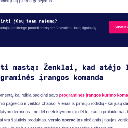
lpninti jūsų plėtros gebėjimus.
dinti jūsų team našumą?
Susisie
otojai, pasirengę pradėti darbą per 3 savaites. Jokių ilgalaikių
sti mastą: Ženklai, kad atėjo 
ograminės įrangos komanda
mentą, kai reikia padidinti savo
programinės įrangos kūrimo kom
nio pagreičio ir veiklos chaoso. Vienas iš pirmųjų rodiklių - kai jūsų
da
istatymo terminus - ne dėl neefektyvumo, o dėl to, kad jų pralaidumas
ai yra šalutinis produktas.
verslo operacijos
plečiantis į naujas verti