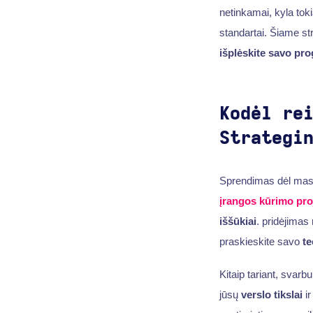
netinkamai, kyla toki
standartai. Šiame st
išplėskite savo pr
Kodėl re
Strategi
Sprendimas dėl ma
įrangos kūrimo pro
iššūkiai
. pridėjimas
praskieskite savo
te
Kitaip tariant, svarbu
jūsų
verslo tikslai
ir