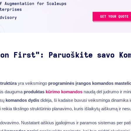
ion First": Paruoškite savo
Ko
a
truktūra
yra veiksmingo
programinės įrangos komandos mastelio
pais dauguma
produktas
kūrimo komandos
naudą dėl judrumo ir mini
jūsų
komandos dydis
didėja, ši kadaise buvusi veiksminga dinamika i
eikia tikslingo struktūrinio planavimo, kuris išlaikytų aiškumą ir nesu
adovavimo. Nustatant aiškius įgaliojimus ir paramos sistemas per pa