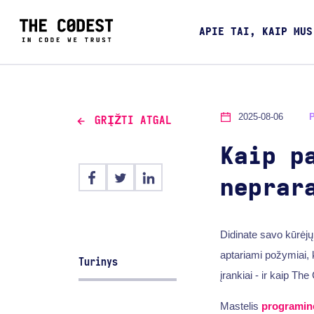
APIE TAI, KAIP MUS
2025-08-06
GRĮŽTI ATGAL
Kaip p
neprar
Didinate savo kūrėj
aptariami požymiai,
Turinys
įrankiai - ir kaip The
Mastelis
programin