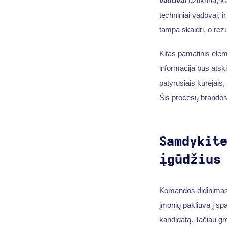
vadovai
užtikrina, 
techniniai vadovai, i
tampa skaidri, o rez
Kitas pamatinis ele
informacija bus atsk
patyrusiais kūrėjais
Šis procesų brandos 
Samdykit
įgūdžius
Komandos didinimas
įmonių pakliūva į sp
kandidatą. Tačiau gr