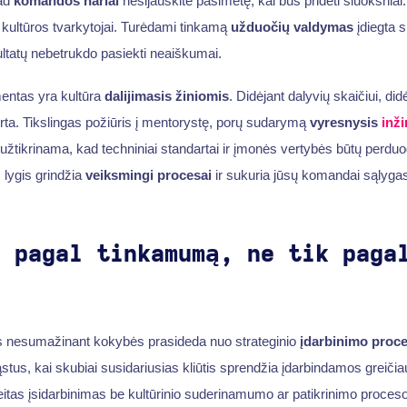
kad
komandos nariai
nesijauskite pasimetę, kai bus pridėti sluoksniai.
r kultūros tvarkytojai. Turėdami tinkamą
užduočių valdymas
įdiegta 
ultatų nebetrukdo pasiekti neaiškumai.
mentas yra kultūra
dalijimasis žiniomis
. Didėjant dalyvių skaičiui, did
irta. Tikslingas požiūris į mentorystę, porų sudarymą
vyresnysis
inži
, užtikrinama, kad techniniai standartai ir įmonės vertybės būtų perd
lygis grindžia
veiksmingi procesai
ir sukuria jūsų komandai sąlyga
e pagal tinkamumą, ne tik paga
 nesumažinant kokybės prasideda nuo strateginio
įdarbinimo proc
ąstus, kai skubiai susidariusias kliūtis sprendžia įdarbindamos greič
eitas įsidarbinimas be kultūrinio suderinamumo ar patikrinimo proces