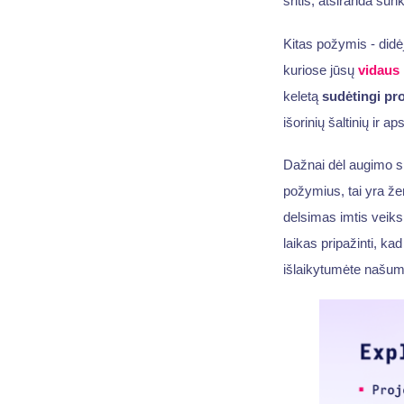
sritis, atsiranda su
Kitas požymis - didė
kuriose jūsų
vidaus
keletą
sudėtingi pro
išorinių šaltinių ir a
Dažnai dėl augimo 
požymius, tai yra že
delsimas imtis veiksm
laikas pripažinti, ka
išlaikytumėte našu