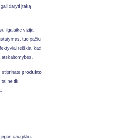
gali daryti įtaką
 ilgalaike vizija.
ustatymas, tuo pačiu
ektyviai reiškia, kad
nt atskaitomybės.
 stiprinate
produkto
tai ne tik
s.
jėgos daugikliu.