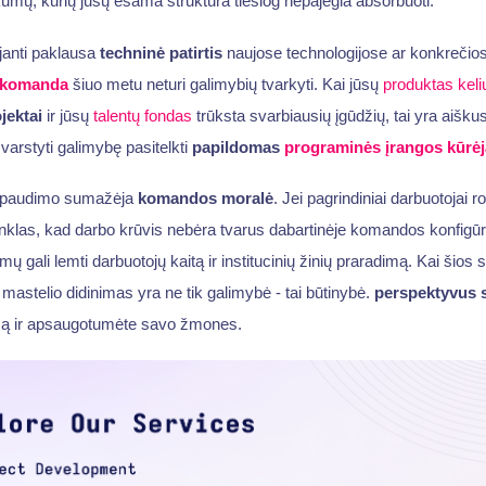
nkumų, kurių jūsų esama struktūra tiesiog nepajėgia absorbuoti.
janti paklausa
techninė patirtis
naujose technologijose ar konkrečiose
 komanda
šiuo metu neturi galimybių tvarkyti. Kai jūsų
produktas
kel
jektai
ir jūsų
talentų fondas
trūksta svarbiausių įgūdžių, tai yra aiškus
psvarstyti galimybę pasitelkti
papildomas
programinės įrangos kūrėj
spaudimo sumažėja
komandos moralė
. Jei pagrindiniai darbuotojai 
nklas, kad darbo krūvis nebėra tvarus dabartinėje komandos konfigūra
ų gali lemti darbuotojų kaitą ir institucinių žinių praradimą. Kai šios
d mastelio didinimas yra ne tik galimybė - tai būtinybė.
perspektyvus 
mą ir apsaugotumėte savo žmones.