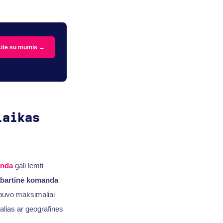
kite su mumis →
laikas
anda
gali lemti
bartinė komanda
 buvo maksimaliai
kalias ar geografines