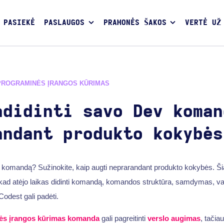
 PASIEKĖ
PASLAUGOS
PRAMONĖS ŠAKOS
VERTĖ UŽ
PROGRAMINĖS ĮRANGOS KŪRIMAS
adidinti savo Dev koman
andant produkto kokybės
ų komandą? Sužinokite, kaip augti neprarandant produkto kokybės. 
 kad atėjo laikas didinti komandą, komandos struktūra, samdymas, v
 Codest gali padėti.
ės įrangos kūrimas
komanda
gali pagreitinti
verslo augimas
, tačiau