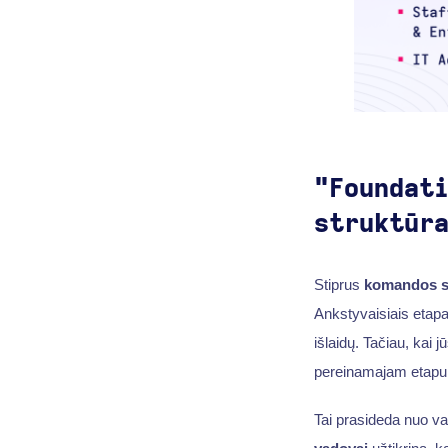
"Foundat
struktūr
Stiprus
komandos s
Ankstyvaisiais eta
išlaidų. Tačiau, kai 
pereinamajam etapui r
Tai prasideda nuo v