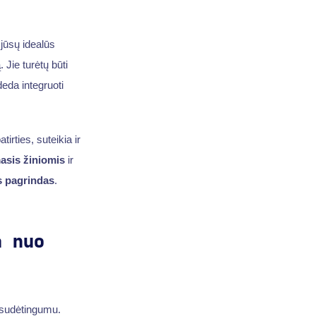
 jūsų idealūs
Jie turėtų būti
eda integruoti
irties, suteikia ir
masis žiniomis
ir
s pagrindas
.
a nuo
u sudėtingumu.