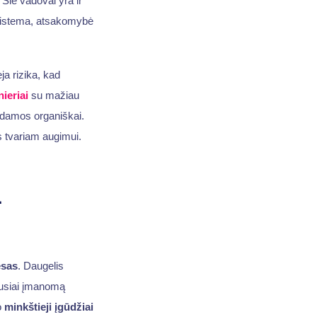
 Šie vadovai yra ir
sistema, atsakomybė
ėja rizika, kad
nieriai
su mažiau
uodamos organiškai.
s tvariam augimui.
l
esas
. Daugelis
iausiai įmanomą
o
minkštieji įgūdžiai