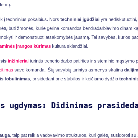
blemų.
tik į techninius pokalbius. Nors
techniniai įgūdžiai
yra nediskutuotini,
turėtų būti žmonės, kurie gerina komandos bendradarbiavimo dinamiką. 
okyti ir demonstruoti atsakomybės jausmą. Tai savybės, kurios pad
aminės įrangos kūrimas
kultūrą sklandžiai.
ysis
inžinieriai
turintis trenerio darbo patirties ir sisteminio mąstymo pat
eitimas
savo komandai. Šių savybių turintys asmenys skatina
daliji
is tobulinimas
, prisidedant prie stabilios ir keičiamo dydžio
technini
ės ugdymas: Didinimas prasided
auga
, taip pat reikia vadovavimo struktūros, kuri galėtų susidoroti s