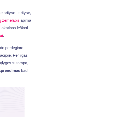
 srityse - srityse,
ių žemėlapis
apima
 akstinas ieškoti
ai
.
rodo perdegimo
cijoje. Per ilgas
 sąlygos sutampa,
sprendimas
kad