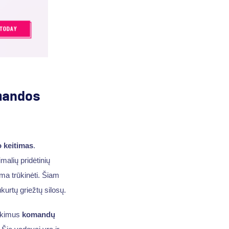
mandos
 keitimas
.
malių pridėtinių
ma trūkinėti. Šiam
kurtų griežtų silosų.
tikimus
komandų