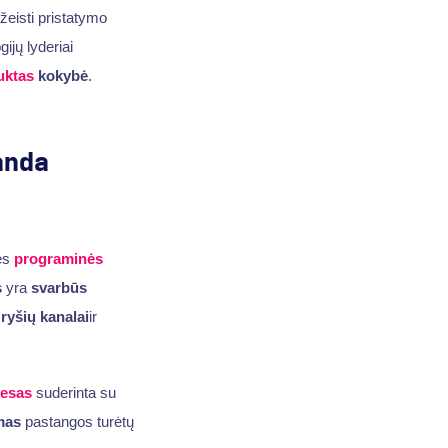
žeisti pristatymo
gijų lyderiai
uktas
kokybė
.
anda
jęs
programinės
s
yra
svarbūs
s
ryšių kanalai
ir
cesas
suderinta su
mas
pastangos turėtų