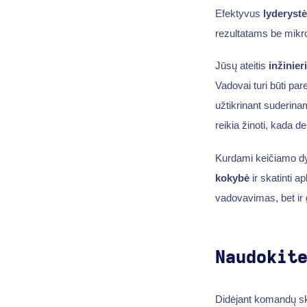
Efektyvus
lyderyst
rezultatams be mik
Jūsų ateitis
inžinie
Vadovai turi būti par
užtikrinant suderina
reikia žinoti, kada 
Kurdami keičiamo dyd
kokybė
ir skatinti 
vadovavimas, bet ir 
Naudokit
Didėjant komandų ska