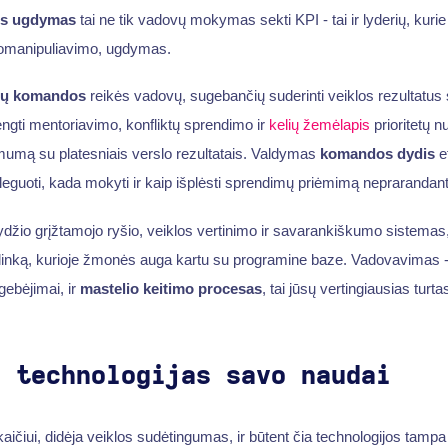
ės ugdymas
tai ne tik vadovų mokymas sekti KPI - tai ir lyderių, kurie 
romanipuliavimo, ugdymas.
rių komandos
reikės vadovų, sugebančių suderinti veiklos rezultatus su
engti mentoriavimo, konfliktų sprendimo ir
kelių žemėlapis
prioritetų n
mumą su platesniais verslo rezultatais. Valdymas
komandos dydis
ef
deleguoti, kada mokyti ir kaip išplėsti sprendimų priėmimą nepraranda
žio grįžtamojo ryšio, veiklos vertinimo ir savarankiškumo sistemas,
aplinką, kurioje žmonės auga kartu su programine baze. Vadovavimas - 
gebėjimai, ir
mastelio keitimo procesas
, tai jūsų vertingiausias turta
e technologijas savo naudai
ičiui, didėja veiklos sudėtingumas, ir būtent čia technologijos tampa 