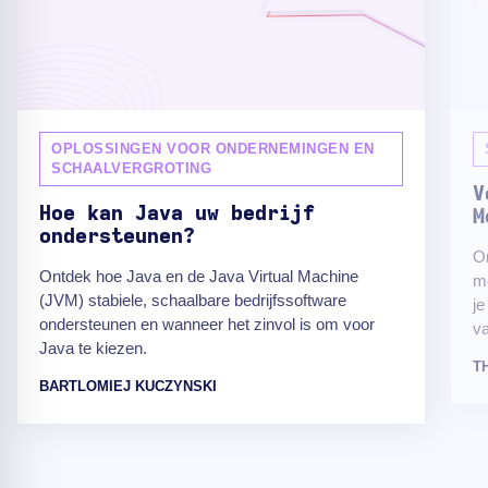
OPLOSSINGEN VOOR ONDERNEMINGEN EN
SCHAALVERGROTING
V
Hoe kan Java uw bedrijf
M
ondersteunen?
On
Ontdek hoe Java en de Java Virtual Machine
me
(JVM) stabiele, schaalbare bedrijfssoftware
je
ondersteunen en wanneer het zinvol is om voor
va
Java te kiezen.
T
BARTLOMIEJ KUCZYNSKI