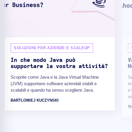
SOLUZIONI PER AZIENDE E SCALEUP
In che modo Java può
V
supportare la vostra attività?
M
Scoprite come Java e la Java Virtual Machine
Sc
(JVM) supportano software aziendali stabili e
me
scalabili e quando ha senso scegliere Java.
e 
va
BARTLOMIEJ KUCZYNSKI
T