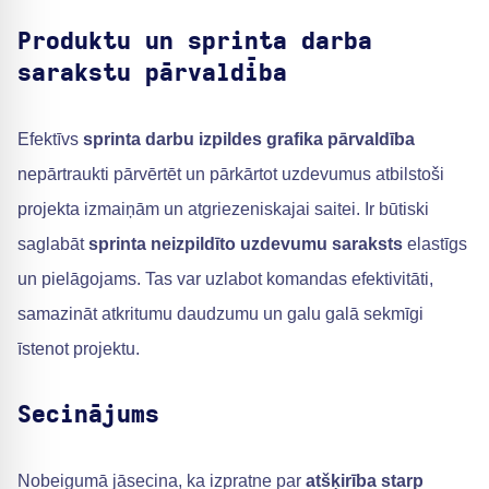
Produktu un sprinta darba
sarakstu pārvaldība
Efektīvs
sprinta darbu izpildes grafika pārvaldība
nepārtraukti pārvērtēt un pārkārtot uzdevumus atbilstoši
projekta izmaiņām un atgriezeniskajai saitei. Ir būtiski
saglabāt
sprinta neizpildīto uzdevumu saraksts
elastīgs
un pielāgojams. Tas var uzlabot komandas efektivitāti,
samazināt atkritumu daudzumu un galu galā sekmīgi
īstenot projektu.
Secinājums
Nobeigumā jāsecina, ka izpratne par
atšķirība starp