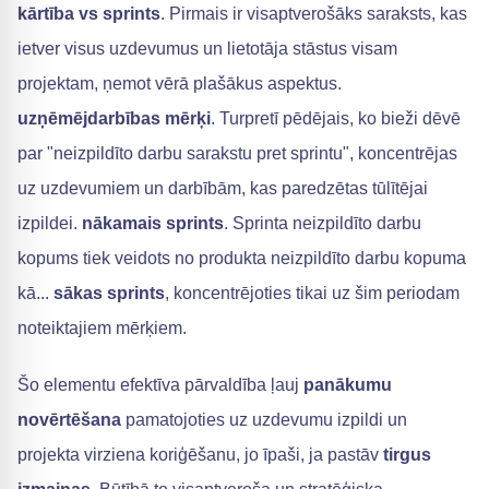
kārtība vs sprints
. Pirmais ir visaptverošāks saraksts, kas
ietver visus uzdevumus un lietotāja stāstus visam
projektam, ņemot vērā plašākus aspektus.
uzņēmējdarbības mērķi
. Turpretī pēdējais, ko bieži dēvē
par "neizpildīto darbu sarakstu pret sprintu", koncentrējas
uz uzdevumiem un darbībām, kas paredzētas tūlītējai
izpildei.
nākamais sprints
. Sprinta neizpildīto darbu
kopums tiek veidots no produkta neizpildīto darbu kopuma
kā...
sākas sprints
, koncentrējoties tikai uz šim periodam
noteiktajiem mērķiem.
Šo elementu efektīva pārvaldība ļauj
panākumu
novērtēšana
pamatojoties uz uzdevumu izpildi un
projekta virziena koriģēšanu, jo īpaši, ja pastāv
tirgus