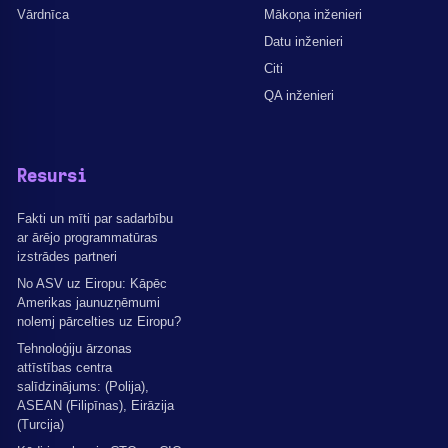
Vārdnīca
Mākoņa inženieri
Datu inženieri
Citi
QA inženieri
Resursi
Fakti un mīti par sadarbību
ar ārējo programmatūras
izstrādes partneri
No ASV uz Eiropu: Kāpēc
Amerikas jaunuzņēmumi
nolemj pārcelties uz Eiropu?
Tehnoloģiju ārzonas
attīstības centra
salīdzinājums: (Polija),
ASEAN (Filipīnas), Eirāzija
(Turcija)