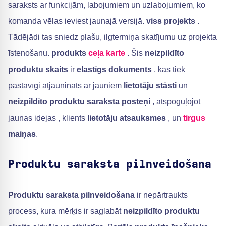
saraksts ar funkcijām, labojumiem un uzlabojumiem, ko
komanda vēlas ieviest jaunajā versijā.
viss projekts
.
Tādējādi tas sniedz plašu, ilgtermiņa skatījumu uz projekta
īstenošanu.
produkts
ceļa karte
. Šis
neizpildīto
produktu skaits
ir
elastīgs dokuments
, kas tiek
pastāvīgi atjaunināts ar jauniem
lietotāju stāsti
un
neizpildīto produktu saraksta posteņi
, atspoguļojot
jaunas idejas , klients
lietotāju atsauksmes
, un
tirgus
maiņas
.
Produktu saraksta pilnveidošana
Produktu saraksta pilnveidošana
ir nepārtraukts
process, kura mērķis ir saglabāt
neizpildīto produktu