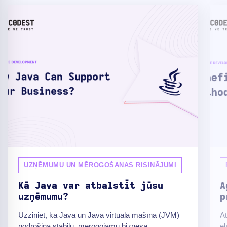
UZŅĒMUMU UN MĒROGOŠANAS RISINĀJUMI
Kā Java var atbalstīt jūsu
A
uzņēmumu?
p
Uzziniet, kā Java un Java virtuālā mašīna (JVM)
At
nodrošina stabilu, mērogojamu biznesa
el