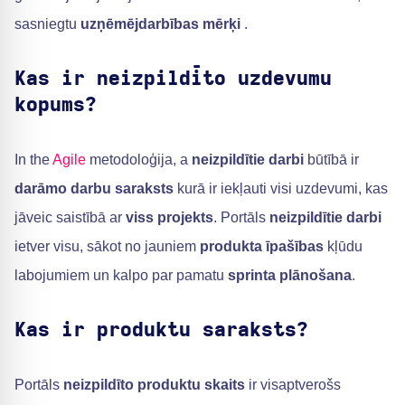
sasniegtu
uzņēmējdarbības mērķi
.
Kas ir neizpildīto uzdevumu
kopums?
In the
Agile
metodoloģija, a
neizpildītie darbi
būtībā ir
darāmo darbu saraksts
kurā ir iekļauti visi uzdevumi, kas
jāveic saistībā ar
viss projekts
. Portāls
neizpildītie darbi
ietver visu, sākot no jauniem
produkta īpašības
kļūdu
labojumiem un kalpo par pamatu
sprinta plānošana
.
Kas ir produktu saraksts?
Portāls
neizpildīto produktu skaits
ir visaptverošs