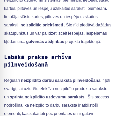
neizpildīto uzdevumu sistēmas, piemēram, lietotāja stāstu
kartes, piltuves un iespēju uzskaites saraksti, piemēram,
lietotāja stāstu kartes, piltuves un iespēju uzskaites
saraksti.
neizpildītie priekšmeti
. Šie rīki piedāvā dažādus
skatupunktus un var palīdzēt izcelt iespējas, iespējamās
kļūdas un...
galvenās atšķirības
projekta trajektorijā.
Labākā prakse arhīva
pilnveidošanā
Regulāri
neizpildīto darbu saraksta pilnveidošana
ir ļoti
svarīgi, lai uzturētu efektīvu neizpildīto produktu sarakstu.
un
sprinta neizpildīto uzdevumu saraksts
. Šis process
nodrošina, ka neizpildīto darbu sarakstā ir atbilstoši
elementi, kas sakārtoti pēc prioritātes un ir gatavi