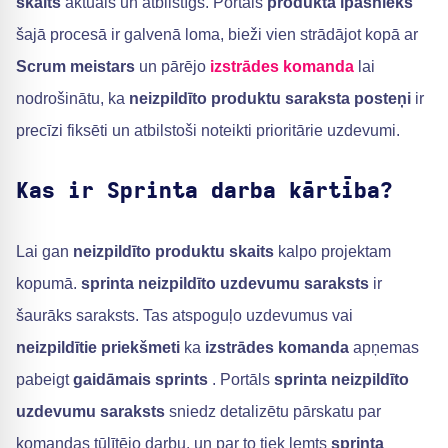
skaits
aktuāls un atbilstīgs. Portāls
produkta īpašnieks
šajā procesā ir galvenā loma, bieži vien strādājot kopā ar
Scrum meistars
un pārējo
izstrādes komanda
lai
nodrošinātu, ka
neizpildīto produktu saraksta posteņi
ir
precīzi fiksēti un atbilstoši noteikti prioritārie uzdevumi.
Kas ir Sprinta darba kārtība?
Lai gan
neizpildīto produktu skaits
kalpo projektam
kopumā.
sprinta neizpildīto uzdevumu saraksts
ir
šaurāks saraksts. Tas atspoguļo uzdevumus vai
neizpildītie priekšmeti
ka
izstrādes komanda
apņemas
pabeigt
gaidāmais sprints
. Portāls
sprinta neizpildīto
uzdevumu saraksts
sniedz detalizētu pārskatu par
komandas tūlītējo darbu, un par to tiek lemts
sprinta