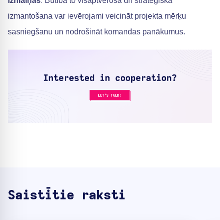
izmaiņas
. Būtībā to visaptveroša un stratēģiska
izmantošana var ievērojami veicināt projekta mērķu
sasniegšanu un nodrošināt komandas panākumus.
Saistītie raksti