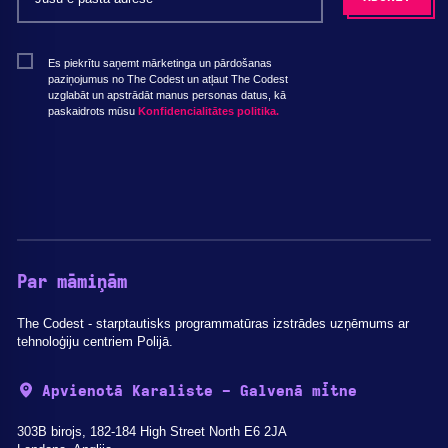
Es piekrītu saņemt mārketinga un pārdošanas
paziņojumus no The Codest un atļaut The Codest
uzglabāt un apstrādāt manus personas datus, kā
paskaidrots mūsu
Konfidencialitātes politika.
Par māmiņām
The Codest - starptautisks programmatūras izstrādes uzņēmums ar
tehnoloģiju centriem Polijā.
Apvienotā Karaliste - Galvenā mītne
303B birojs, 182-184 High Street North E6 2JA