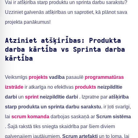
Vai ir atšķirība starp produktu un sprinta darbu sarakstu?
Uzziniet galvenās atšķirības un saprotiet, kā plānot sava
projekta panākumus!
Atziniet atšķirības: Produkta
darba kārtība vs Sprinta darba
kārtība
Veiksmīgs
projekts
vadība
pasaulē
programmatūras
izstrāde
ir atkarīga no efektīvas
produkts
neizpildītie
darbi
un
sprint
neizpildītie darbi
. Izpratne par
atšķirība
starp produkta un sprinta darbu sarakstu.
ir ļoti svarīgi,
lai
scrum
komanda
darbojas saskaņā ar
Scrum sistēma
. Šajā rakstā tiks sniegta skaidrība par šiem diviem
galvenajiem jautājumiem.
Scrum artefakti
un to loma, lai