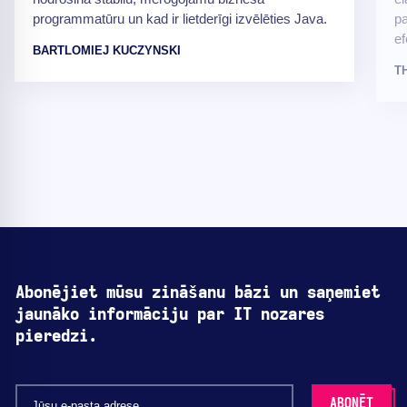
programmatūru un kad ir lietderīgi izvēlēties Java.
pa
ef
BARTLOMIEJ KUCZYNSKI
T
Abonējiet mūsu zināšanu bāzi un saņemiet
jaunāko informāciju par IT nozares
pieredzi.