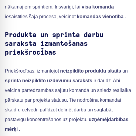
nākamajiem sprintiem. Ir svarīgi, lai
visa komanda
iesaistīties šajā procesā, veicinot
komandas vienotība
.
Produkta un sprinta darbu
saraksta izmantošanas
priekšrocības
Priekšrocības, izmantojot
neizpildīto produktu skaits
un
sprinta neizpildīto uzdevumu saraksts
ir daudz. Abi
veicina pārredzamības sajūtu komandā un sniedz reāllaika
pārskatu par projekta statusu. Tie nodrošina komandai
skaidru ceļvedi, palīdzot definēt darbu un saglabāt
pastāvīgu koncentrēšanos uz projektu.
uzņēmējdarbības
mērķi
.