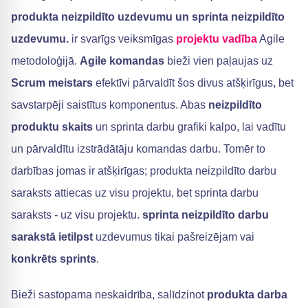
produkta neizpildīto uzdevumu un sprinta neizpildīto
uzdevumu.
ir svarīgs veiksmīgas
projektu vadība
Agile
metodoloģijā.
Agile komandas
bieži vien paļaujas uz
Scrum meistars
efektīvi pārvaldīt šos divus atšķirīgus, bet
savstarpēji saistītus komponentus. Abas
neizpildīto
produktu skaits
un sprinta darbu grafiki kalpo, lai vadītu
un pārvaldītu izstrādātāju komandas darbu. Tomēr to
darbības jomas ir atšķirīgas; produkta neizpildīto darbu
saraksts attiecas uz visu projektu, bet sprinta darbu
saraksts - uz visu projektu.
sprinta neizpildīto darbu
sarakstā ietilpst
uzdevumus tikai pašreizējam vai
konkrēts sprints
.
Bieži sastopama neskaidrība, salīdzinot
produkta darba