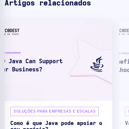
Artigos relacionados
SOLUÇÕES PARA EMPRESAS E ESCALAS
Como é que Java pode apoiar o
V