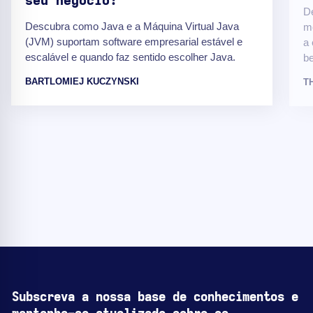
seu negócio?
D
Descubra como Java e a Máquina Virtual Java
me
(JVM) suportam software empresarial estável e
a 
escalável e quando faz sentido escolher Java.
b
BARTLOMIEJ KUCZYNSKI
T
Subscreva a nossa base de conhecimentos e