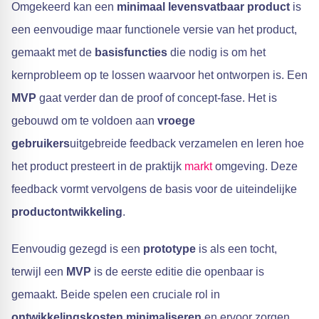
Omgekeerd kan een
minimaal levensvatbaar product
is
een eenvoudige maar functionele versie van het product,
gemaakt met de
basisfuncties
die nodig is om het
kernprobleem op te lossen waarvoor het ontworpen is. Een
MVP
gaat verder dan de proof of concept-fase. Het is
gebouwd om te voldoen aan
vroege
gebruikers
uitgebreide feedback verzamelen en leren hoe
het product presteert in de praktijk
markt
omgeving. Deze
feedback vormt vervolgens de basis voor de uiteindelijke
productontwikkeling
.
Eenvoudig gezegd is een
prototype
is als een tocht,
terwijl een
MVP
is de eerste editie die openbaar is
gemaakt. Beide spelen een cruciale rol in
ontwikkelingskosten minimaliseren
en ervoor zorgen