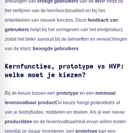
ontvangen van
vroege gebruikers
van de
MVP
helpt bij
het verfijnen van de kernfunctionaliteit en bij het
ontwikkelen van nieuwe functies. Deze
feedback van
gebruikers
helpt bij het vormgeven van het eindproduct,
zodat het beter aansluit bij de behoeften en verwachtingen
van de klant.
beoogde gebruikers
.
Kernfuncties, prototype vs MVP:
welke moet je kiezen?
Bij de keuze tussen een
prototype
en een
minimaal
levensvatbaar product
De keuze hangt grotendeels af
van je bedrijfsidee, middelen en doelen. Als je een nieuw
productidee
en de levensvatbaarheid ervan willen testen
voordat ze zwaar investeren, een
prototype
kan een