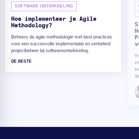
SOFTWARE ONTWIKKELING
Hoe implementeer je Agile
S
Methodology?
H
Beheers de agile methodologie met best practices
P
voor een succesvolle implementatie en verbeterd
v
projectbeheer bij softwareontwikkeling.
In
DE BESTE
z
es
de