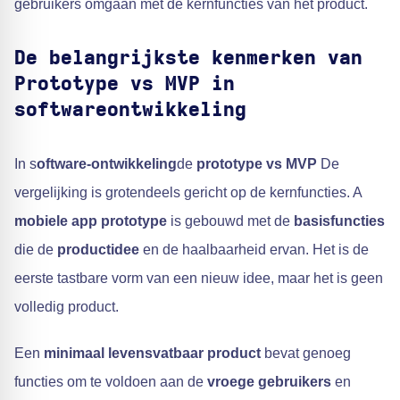
gebruikers omgaan met de kernfuncties van het product.
De belangrijkste kenmerken van
Prototype vs MVP in
softwareontwikkeling
In s
oftware-ontwikkeling
de
prototype vs MVP
De
vergelijking is grotendeels gericht op de kernfuncties. A
mobiele app
prototype
is gebouwd met de
basisfuncties
die de
productidee
en de haalbaarheid ervan. Het is de
eerste tastbare vorm van een nieuw idee, maar het is geen
volledig product.
Een
minimaal levensvatbaar product
bevat genoeg
functies om te voldoen aan de
vroege gebruikers
en