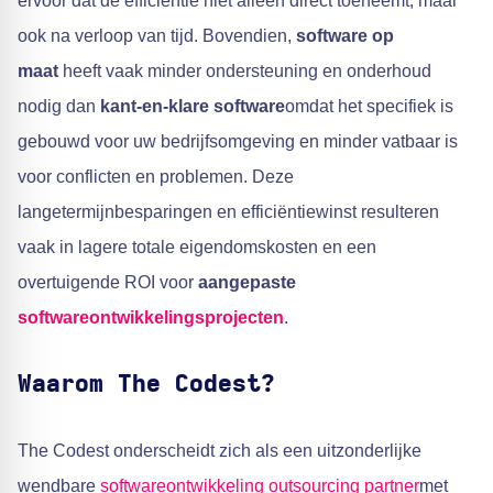
ervoor dat de efficiëntie niet alleen direct toeneemt, maar
ook na verloop van tijd. Bovendien,
software op
maat
heeft vaak minder ondersteuning en onderhoud
nodig dan
kant-en-klare software
omdat het specifiek is
gebouwd voor uw bedrijfsomgeving en minder vatbaar is
voor conflicten en problemen. Deze
langetermijnbesparingen en efficiëntiewinst resulteren
vaak in lagere totale eigendomskosten en een
overtuigende ROI voor
aangepaste
softwareontwikkelingsprojecten
.
Waarom The Codest?
The Codest onderscheidt zich als een uitzonderlijke
wendbare
softwareontwikkeling outsourcing partner
met