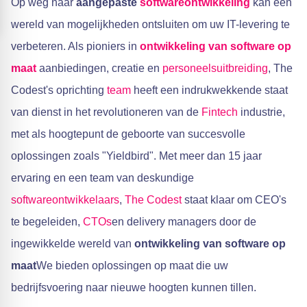
Op weg naar
aangepaste
softwareontwikkeling
kan een
wereld van mogelijkheden ontsluiten om uw IT-levering te
verbeteren. Als pioniers in
ontwikkeling van software op
maat
aanbiedingen, creatie en
personeelsuitbreiding
, The
Codest's oprichting
team
heeft een indrukwekkende staat
van dienst in het revolutioneren van de
Fintech
industrie,
met als hoogtepunt de geboorte van succesvolle
oplossingen zoals "Yieldbird". Met meer dan 15 jaar
ervaring en een team van deskundige
softwareontwikkelaars
,
The Codest
staat klaar om CEO's
te begeleiden,
CTOs
en delivery managers door de
ingewikkelde wereld van
ontwikkeling van software op
maat
We bieden oplossingen op maat die uw
bedrijfsvoering naar nieuwe hoogten kunnen tillen.