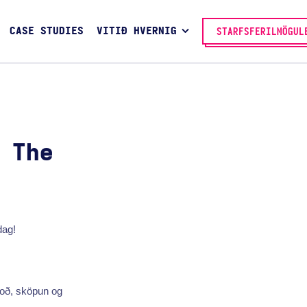
CASE STUDIES
VITIÐ HVERNIG
STARFSFERILMÖGUL
 The
dag!
boð, sköpun og