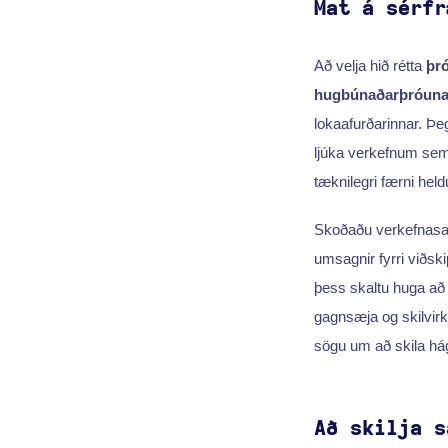
Mat á sérfr
Að velja hið rétta
þr
hugbúnaðarþróuna
lokaafurðarinnar. Þe
ljúka verkefnum sem 
tæknilegri færni held
Skoðaðu verkefnasafn 
umsagnir fyrri viðsk
þess skaltu huga að 
gagnsæja og skilvir
sögu um að skila 
Að skilja s