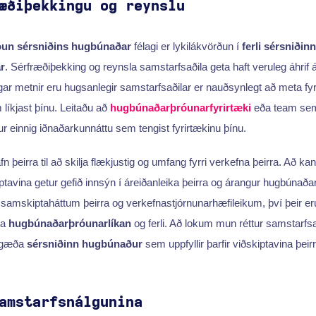
æðiþekkingu og reynslu
óun sérsniðins hugbúnaðar
félagi er lykilákvörðun í
ferli sérsniðin
r
. Sérfræðiþekking og reynsla samstarfsaðila geta haft veruleg áhrif
gar metnir eru hugsanlegir samstarfsaðilar er nauðsynlegt að meta fyrr
líkjast þínu. Leitaðu að
hugbúnaðarþróunarfyrirtæki
eða team sem 
ur einnig iðnaðarkunnáttu sem tengist fyrirtækinu þínu.
þeirra til að skilja flækjustig og umfang fyrri verkefna þeirra. Að kann
iptavina getur gefið innsýn í áreiðanleika þeirra og árangur hugbúnaða
samskiptaháttum þeirra og verkefnastjórnunarhæfileikum, því þeir eru 
ka
hugbúnaðarþróunarlíkan
og ferli. Að lokum mun réttur samstarfs
hágæða
sérsniðinn hugbúnaður
sem uppfyllir þarfir viðskiptavina þeirr
amstarfsnálgunina