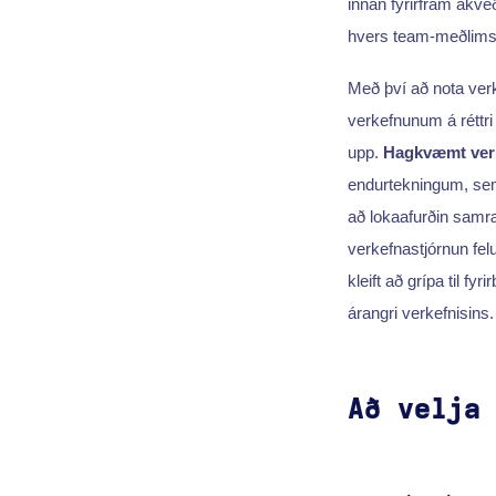
innan fyrirfram ákve
hvers team-meðlims,
Með því að nota verk
verkefnunum á réttri
upp.
Hagkvæmt ver
endurtekningum, sem 
að lokaafurðin sam
verkefnastjórnun fe
kleift að grípa til fy
árangri verkefnisins.
Að velja