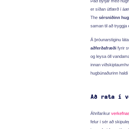
Það byrjar með hug
er síðan útfærð í á
The
sérsniðinn hu
saman til að tryggj
Á þróunarstiginu láta
aðferðafræði
fyrir s
og leysa öll vandamá
innan viðskiptaumhver
hugbúnaðurinn haldi á
Að rata í v
Áhrifaríkur
verkefnas
felur í sér að skipul