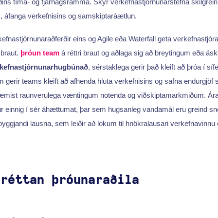
ðins tíma- og fjárhagsramma. Skýr verkefnastjórnunarstefna skilgrein
 áfanga verkefnisins og samskiptaráætlun.
efnastjórnunaraðferðir eins og Agile eða Waterfall geta verkefnastjóra
 braut.
þróun team
á réttri braut og aðlaga sig að breytingum eða 
kefnastjórnunarhugbúnað
, sérstaklega gerir það kleift að þróa í síf
gerir teams kleift að afhenda hluta verkefnisins og safna endurgjöf st
ræmist raunverulega væntingum notenda og viðskiptamarkmiðum. Ára
lur einnig í sér áhættumat, þar sem hugsanleg vandamál eru greind 
rirbyggjandi lausna, sem leiðir að lokum til hnökralausari verkefnavinnu 
 réttan þróunaraðila