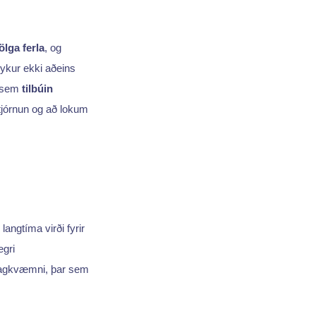
ölga ferla
, og
eykur ekki aðeins
a sem
tilbúin
jórnun og að lokum
langtíma virði fyrir
gri
óhagkvæmni, þar sem