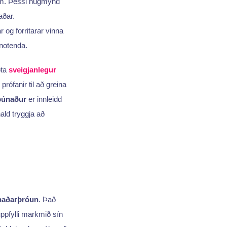
um. Þessi hugmynd
aðar.
og forritarar vinna
notenda.
ota
sveigjanlegur
rófanir til að greina
búnaður
er innleidd
ald tryggja að
únaðarþróun
. Það
uppfylli markmið sín