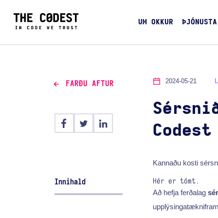
UM OKKUR
ÞJÓNUSTA
2024-05-21
FARÐU AFTUR
Sérsni
Codest
Kannaðu kosti sérsn
Hér er tómt.
Innihald
Að hefja ferðalag
sé
upplýsingatæknifra