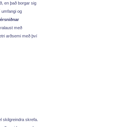
, en það borgar sig
í umfangi og
érsniðnar
kralaust með
etri arðsemi með því
el skilgreindra skrefa.