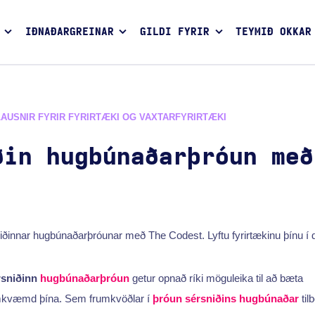
IÐNAÐARGREINAR
GILDI FYRIR
TEYMIÐ OKKAR
LAUSNIR FYRIR FYRIRTÆKI OG VAXTARFYRIRTÆKI
ðin hugbúnaðarþróun með
iðinnar hugbúnaðarþróunar með The Codest. Lyftu fyrirtækinu þínu í 
rsniðinn
hugbúnaðarþróun
getur opnað ríki möguleika til að bæta
mkvæmd þína. Sem frumkvöðlar í
þróun sérsniðins hugbúnaðar
til