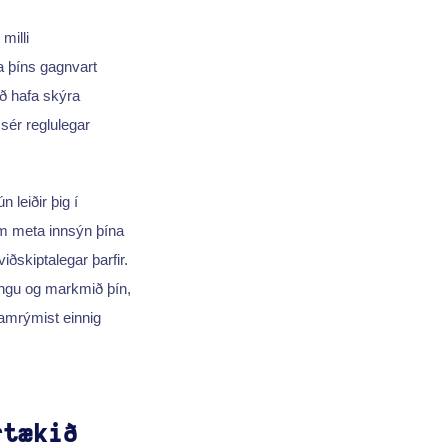
milli
a þíns gagnvart
ð hafa skýra
 sér reglulegar
 leiðir þig í
m meta innsýn þína
ðskiptalegar þarfir.
ingu og markmið þín,
samrýmist einnig
rtækið