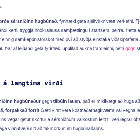
.
þróa sérsniðinn hugbúnað
, fyrirtæki geta sjálfvirknivætt verkefni,
Fj
di kerfi, tryggja hnökralausa samþættingu í starfsemi þeirra. Þetta 
itir einnig samkeppnisforskot með því að styðja einstaka viðskiptaferl
t. Þar af leiðandi geta fyrirtæki upplifað aukna framleiðni, betri
gögn
st
 á langtíma virði
niðinn hugbúnaður
gegn
tilbúin lausn
, það er mikilvægt að huga að 
fi,
forpakkað forrit
Gæti virst vera kostnaðarhagkvæmt val vegna læ
ns vegar getur skortur á sérsniðnum valkostum leitt til verulegrar 
ðlaga vinnuflæði sitt að takmörkunum hugbúnaðarins.