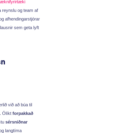
tæknifyrirtæki
ra reynslu og team af
 og afhendingarstjórar
lausnir sem geta lyft
sn
rlið við að búa til
 Ólíkt
forpakkað
stu
sérsniðnar
og langtíma