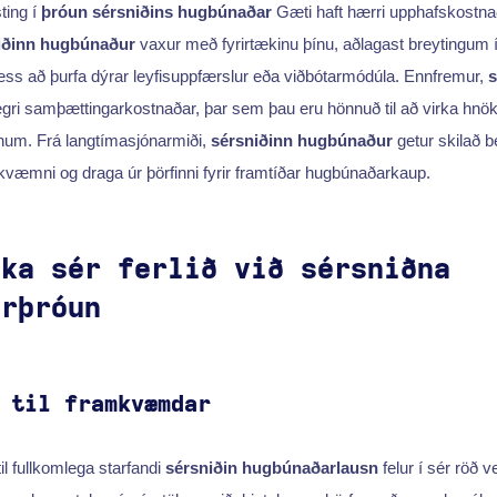
ting í
þróun sérsniðins hugbúnaðar
Gæti haft hærri upphafskostnað
iðinn hugbúnaður
vaxur með fyrirtækinu þínu, aðlagast breytingum 
ess að þurfa dýrar leyfisuppfærslur eða viðbótarmódúla. Ennfremur,
s
 lægri samþættingarkostnaðar, þar sem þau eru hönnuð til að virka hnö
num. Frá langtímasjónarmiði,
sérsniðinn hugbúnaður
getur skilað b
væmni og draga úr þörfinni fyrir framtíðar hugbúnaðarkaup.
nka sér ferlið við sérsniðna
arþróun
 til framkvæmdar
il fullkomlega starfandi
sérsniðin hugbúnaðarlausn
felur í sér röð v