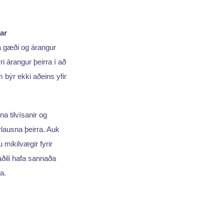
nar
 á gæði og árangur
i árangur þeirra í að
býr ekki aðeins yfir
a tilvísanir og
rlausna þeirra. Auk
mikilvægir fyrir
aðili hafa sannaða
a.