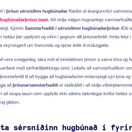
rf í
þróun sérsniðins hugbúnaðar
Ræðst af árangursríkri samvinnu 
hugbúnaðarþróun team
. Að skilja nálgun hugsanlegs samstarfsaðil
legt. Kjörinn
Samstarfsaðili í sérsniðinni hugbúnaðarþróun
Ætti a
eldur þér upplýstri og virkri í gegnum allt þróunarferlið. Þetta felur í
 skýrslugerð um framvindu og opnar leiðir til endurgjafar.
að vera sveigjanleg, taka mið af innsláttinum þínum á sama tíma og hún
arðanir með sérfræðiþekkingu sinni. Leitaðu að samstarfsaðilum se
óunarferlið til að tryggja að hugbúnaðurinn endurspegli sýn þína og vi
ggja að
þróunarsamstarfsaðili
er staðráðið í að skilja viðskiptamenn
því að skapa lausn sem uppfyllir ekki aðeins tæknilegar kröfur heldur 
 og gildum.
tta sérsniðinn hugbúnað í fyri