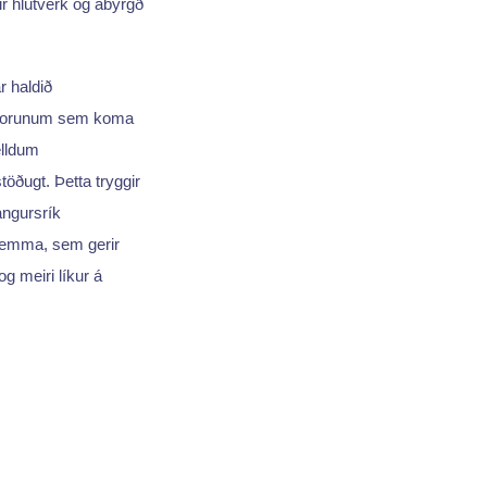
ir hlutverk og ábyrgð
r haldið
áskorunum sem koma
elldum
öðugt. Þetta tryggir
ngursrík
snemma, sem gerir
og meiri líkur á