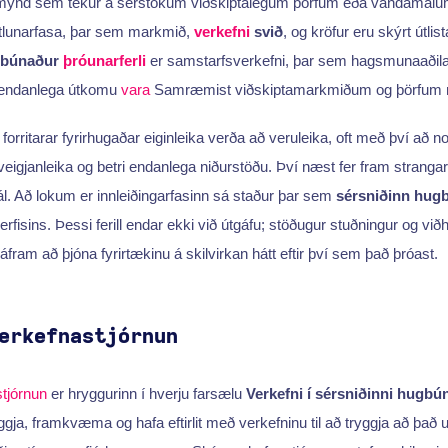
mynd sem tekur á sérstökum viðskiptalegum þörfum eða vandamál
ætlunarfasa, þar sem markmið,
verkefni
svið
, og kröfur eru skýrt útlist
gbúnaður
þróunarferli
er samstarfsverkefni, þar sem hagsmunaaðilar 
a endanlega útkomu
vara
Samræmist viðskiptamarkmiðum og þörfum 
 forritarar fyrirhugaðar eiginleika verða að veruleika, oft með því að n
veigjanleika og betri endanlega niðurstöðu. Því næst fer fram strangar p
l. Að lokum er innleiðingarfasinn sá staður þar sem
sérsniðinn hug
fisins. Þessi ferill endar ekki við útgáfu; stöðugur stuðningur og viðh
fram að þjóna fyrirtækinu á skilvirkan hátt eftir því sem það þróast.
erkefnastjórnun
tjórnun
er hryggurinn í hverju farsælu
Verkefni í sérsniðinni hugb
eggja, framkvæma og hafa eftirlit með verkefninu til að tryggja að það 