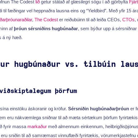
tofnun The Codest
lið
getur státað af glæsilegri sögu í að gjörbylta
Fjár
i til fæðingar vel heppnaðra lausna eins og “Yieldbird”. Með yfir 15 á
arþróunaraðilar
,
The Codest
er reiðubúinn til að leiða CEOs,
CTOs
,
minn af
þróun sérsniðins hugbúnaðar
, sem býður upp á sérsniðnar 
ns á ný hæð.
ður hugbúnaður vs. tilbúin lau
viðskiptalegum þörfum
 sína einstöku áskoranir og kröfur.
Sérsniðin hugbúnaðarþróun
er fe
em eru nákvæmlega sniðnar til að mæta sértækum þörfum fyrirtækis.
ð fyrir massa
markaður
með almennum einkennum, heilbrigðisþjónu
eru sniðin til að samræmast vinnuflæði fyrirtækis, vörumerkjastefnu 