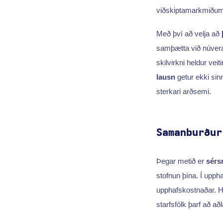
viðskiptamarkmiðum
Með því að velja að
samþætta við núveran
skilvirkni heldur ve
lausn
getur ekki sinn
sterkari arðsemi.
Samanburður
Þegar metið er
sérs
stofnun þína. Í uppha
upphafskostnaðar. Hi
starfsfólk þarf að a