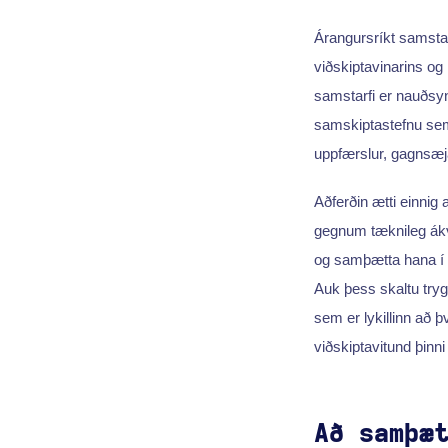
Árangursríkt samsta
viðskiptavinarins og
samstarfi er nauðsyn
samskiptastefnu sem h
uppfærslur, gagnsæja
Aðferðin ætti einnig 
gegnum tæknileg ákv
og samþætta hana í þr
Auk þess skaltu try
sem er lykillinn að 
viðskiptavitund þinni
Að samþæ