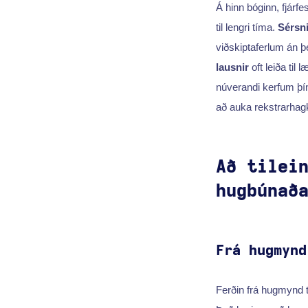
Á hinn bóginn, fjárfes
til lengri tíma.
Sérsn
viðskiptaferlum án þ
lausnir
oft leiða til
núverandi kerfum þí
að auka rekstrarhagk
Að tilei
hugbúnað
Frá hugmynd
Ferðin frá hugmynd t