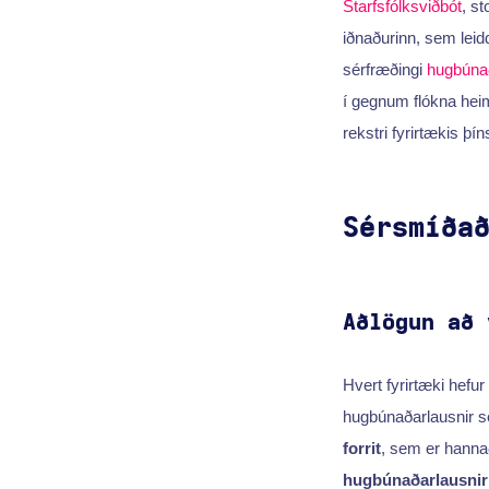
Starfsfólksviðbót
, s
iðnaðurinn, sem leidd
sérfræðingi
hugbúnað
í gegnum flókna hei
rekstri fyrirtækis þí
Sérsmíða
Aðlögun að 
Hvert fyrirtæki hefur
hugbúnaðarlausnir s
forrit
, sem er hanna
hugbúnaðarlausnir