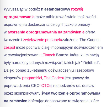
Wyruszając w podróż
niestandardowy
rozwój
oprogramowania
może odblokować wiele możliwości
usprawnienia dostarczania usług IT. Jako pionierzy
w
tworzenie oprogramowania na zamówienie
oferty,
tworzenie i
zwiększenie personelu
założenie The Codest
zespół
może pochwalić się imponującym doświadczeniem
w rewolucjonizowaniu
Fintech
Branża, której kulminacją
były narodziny udanych rozwiązań, takich jak "Yieldbird".
Dzięki ponad 15-letniemu doświadczeniu i zespołowi
ekspertów
programiści
,
The Codest
jest gotowy do
poprowadzenia CEO,
CTOs
i menedżerów ds. dostaw
przez skomplikowany świat
tworzenie oprogramowania
na zamówienie
oferując dopasowane rozwiązania, które