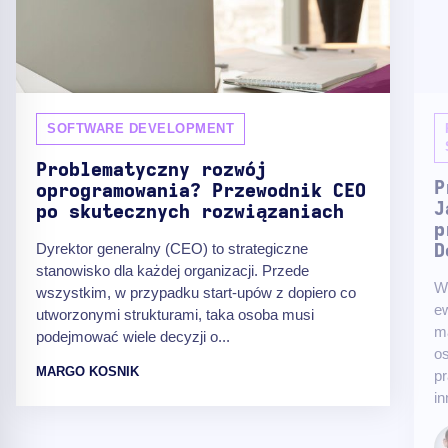
SOFTWARE DEVELOPMENT
Problematyczny rozwój
P
oprogramowania? Przewodnik CEO
J
po skutecznych rozwiązaniach
p
Dyrektor generalny (CEO) to strategiczne
D
stanowisko dla każdej organizacji. Przede
W 
wszystkim, w przypadku start-upów z dopiero co
e
utworzonymi strukturami, taka osoba musi
mą
podejmować wiele decyzji o...
os
MARGO KOSNIK
pr
in