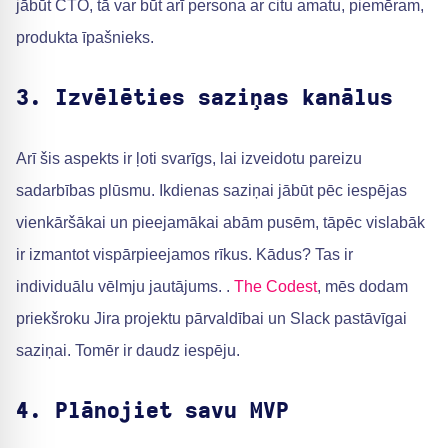
jābūt CTO, tā var būt arī persona ar citu amatu, piemēram,
produkta īpašnieks.
3. Izvēlēties saziņas kanālus
Arī šis aspekts ir ļoti svarīgs, lai izveidotu pareizu
sadarbības plūsmu. Ikdienas saziņai jābūt pēc iespējas
vienkāršākai un pieejamākai abām pusēm, tāpēc vislabāk
ir izmantot vispārpieejamos rīkus. Kādus? Tas ir
individuālu vēlmju jautājums. .
The Codest
, mēs dodam
priekšroku Jira projektu pārvaldībai un Slack pastāvīgai
saziņai. Tomēr ir daudz iespēju.
4. Plānojiet savu MVP