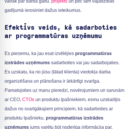
vairāk par darba gaitu.
projekts
un pēc tam vajadzības
gadījumā ierosiniet dažus ieteikumus.
Efektīvs veids, kā sadarboties
ar programmatūras uzņēmumu
Es pieņemu, ka jau esat izvēlējies
programmatūras
izstrādes uzņēmums
sadarboties vai jau sadarbojaties.
Es uzskatu, ka no jūsu (tātad klienta) viedokļa darba
organizēšana un plānošana ir ārkārtīgi svarīga.
Pamatojoties uz manu pieredzi, novērojumiem un sarunām
ar CEO,
CTOs
un produktu īpašniekiem, esmu uzskaitījis
dažus no svarīgākajiem principiem, kā sadarboties ar
produktu īpašnieku.
programmatūras izstrādes
uzņēmums
jums varētu būt noderīga informācija par.