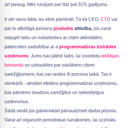
arī pieaug. Mēs runājam par līdz pat 31% gadījumu.
Ir vēl viens fakts, ko vērts pieminēt. Tā kā CEO,
CTO
vai
par to atbildīgā persona
produkts
attīstība,
jūs varat
ietaupīt laiku un nodarboties ar citām aktivitātēm,
pateicoties sadarbībai ar a
programmatūras izstrādes
uzņēmums
. Jums nav jātērē laiks, lai izveidotu
iekšējais
komanda
un uztraukties par vairākiem citiem
sarežģījumiem, kas var rasties šī procesa laikā. Tas ir
vienkārši - atrodiet efektīvu programmatūras uzņēmumu,
kas pārņems daudzus sarežģītus un laikietilpīgus
uzdevumus.
Šādā veidā jūs galvenokārt pārraudzīsiet darba plūsmu.
Varat arī organizēt periodiskas sanāksmes, lai uzzinātu