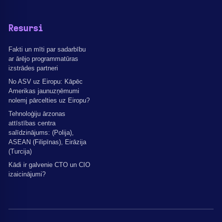
Resursi
Fakti un mīti par sadarbību
ar ārējo programmatūras
izstrādes partneri
No ASV uz Eiropu: Kāpēc
Amerikas jaunuzņēmumi
nolemj pārcelties uz Eiropu?
Tehnoloģiju ārzonas
attīstības centra
salīdzinājums: (Polija),
ASEAN (Filipīnas), Eirāzija
(Turcija)
Kādi ir galvenie CTO un CIO
izaicinājumi?