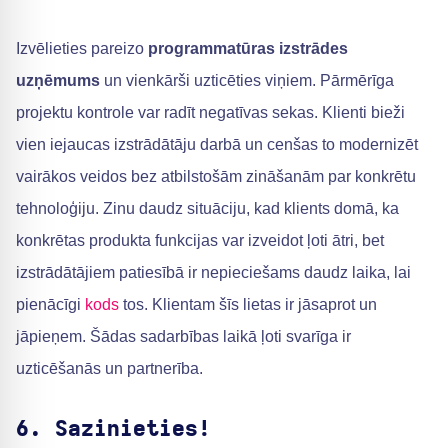
Izvēlieties pareizo
programmatūras izstrādes
uzņēmums
un vienkārši uzticēties viņiem. Pārmērīga
projektu kontrole var radīt negatīvas sekas. Klienti bieži
vien iejaucas izstrādātāju darbā un cenšas to modernizēt
vairākos veidos bez atbilstošām zināšanām par konkrētu
tehnoloģiju. Zinu daudz situāciju, kad klients domā, ka
konkrētas produkta funkcijas var izveidot ļoti ātri, bet
izstrādātājiem patiesībā ir nepieciešams daudz laika, lai
pienācīgi
kods
tos. Klientam šīs lietas ir jāsaprot un
jāpieņem. Šādas sadarbības laikā ļoti svarīga ir
uzticēšanās un partnerība.
6. Sazinieties!