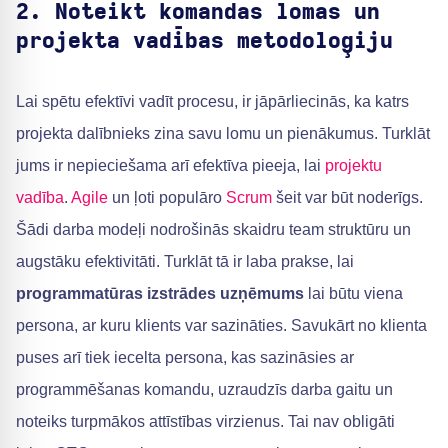
2. Noteikt komandas lomas un
projekta vadības metodoloģiju
Lai spētu efektīvi vadīt procesu, ir jāpārliecinās, ka katrs
projekta dalībnieks zina savu lomu un pienākumus. Turklāt
jums ir nepieciešama arī efektīva pieeja, lai
projektu
vadība
.
Agile
un ļoti populāro
Scrum
šeit var būt noderīgs.
Šādi darba modeļi nodrošinās skaidru team struktūru un
augstāku efektivitāti. Turklāt tā ir laba prakse, lai
programmatūras izstrādes uzņēmums
lai būtu viena
persona, ar kuru klients var sazināties. Savukārt no klienta
puses arī tiek iecelta persona, kas sazināsies ar
programmēšanas komandu, uzraudzīs darba gaitu un
noteiks turpmākos attīstības virzienus. Tai nav obligāti