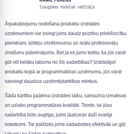
KAMIL FERENS
Izaugsmes nodaļas vadītājs
Ārpakalpojumu nodošana produktu izstrādes
uzņēmumiem var sniegt jums daudz pozitīvu priekšrocību,
piemēram, tūlītēju cilvēkresursu un reālu profesionāļu
zināšanu palielinājumu. Bet ja es jums teiktu, ka jūs varat
gūt vēl lielāku labumu no šīs sadarbības? Izstrādājot
produktu kopā ar programmatūras uzņēmumu, jūs varat
sasniegt daudzus uzņēmējdarbības mērķus.
Šāda kārtība paātrina izstrādes laiku, samazina izmaksas
un uzlabo programmatūras kvalitāti. Tomēr, lai jūsu
sadarbība būtu auglīga, jums jāatceras daži svarīgi
noteikumi. Tie palīdzēs jums sadarboties efektīvāk un gūt
labumu no šādas partnerības.