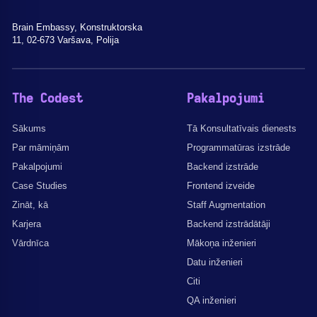
Brain Embassy, Konstruktorska
11, 02-673 Varšava, Polija
The Codest
Pakalpojumi
Sākums
Tā Konsultatīvais dienests
Par māmiņām
Programmatūras izstrāde
Pakalpojumi
Backend izstrāde
Case Studies
Frontend izveide
Zināt, kā
Staff Augmentation
Karjera
Backend izstrādātāji
Vārdnīca
Mākoņa inženieri
Datu inženieri
Citi
QA inženieri