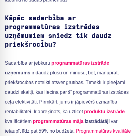
Kāpēc sadarbība ar
programmatūras izstrādes
uzņēmumiem sniedz tik daudz
priekšrocību?
Sadarbība ar jebkuru
programmatūras izstrāde
uzņēmums
ir daudz plusu un mīnusu, bet, manuprāt,
priekšrocības noteikti atsver grūtības. Tīmeklī ir pieejami
daudzi skaitļi, kas liecina par šī programmatūras izstrādes
ceļa efektivitāti. Pirmkārt, jums ir jāpievērš uzmanība
rentabilitātei. Ir aprēķināts, ka uzticēt
produktu izstrāde
kvalificētiem
programmatūras māja
izstrādātāji
var
ietaupīt līdz pat 59% no budžeta.
Programmatūras kvalitāte