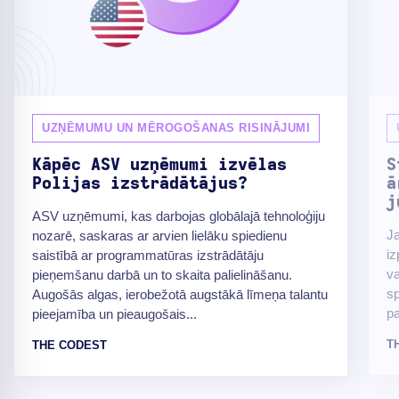
UZŅĒMUMU UN MĒROGOŠANAS RISINĀJUMI
Kāpēc ASV uzņēmumi izvēlas
S
Polijas izstrādātājus?
ā
j
ASV uzņēmumi, kas darbojas globālajā tehnoloģiju
Ja
nozarē, saskaras ar arvien lielāku spiedienu
iz
saistībā ar programmatūras izstrādātāju
va
pieņemšanu darbā un to skaita palielināšanu.
sp
Augošās algas, ierobežotā augstākā līmeņa talantu
pa
pieejamība un pieaugošais...
T
THE CODEST