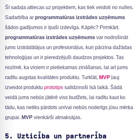
Šī sadaļa attiecas uz projektiem, kas tiek veidoti no nulles.
Sadarbība ar
programmatūras izstrādes uzņēmums
šādos gadījumos ir īpaši izdevīga. Kāpēc? Pirmkārt.
programmatūras izstrādes uzņēmums
var nodrošināt
jums izstrādātājus un profesionāļus, kuri pārzina dažādas
tehnoloģijas un ir pieredzējuši daudzos projektos. Tas
nozīmē, ka viņiem ir pietiekamas zināšanas, lai arī jums
radītu augstas kvalitātes produktu. Turklāt,
MVP
ļauj
izveidot produktu
prototips
salīdzinoši īsā laikā. Šādā
veidā jums nebūs jātērē viss budžets, lai radītu kaut ko
tādu, kas netiks pārdots un/vai nebūs noderīgs jūsu mērķa
grupai.
MVP
vienkārši atmaksājas.
5. Uzticība un partnerība