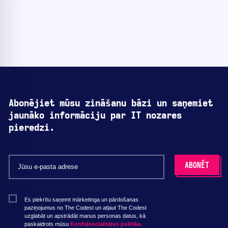
Abonējiet mūsu zināšanu bāzi un saņemiet
jaunāko informāciju par IT nozares
pieredzi.
Es piekrītu saņemt mārketinga un pārdošanas
paziņojumus no The Codest un atļaut The Codest
uzglabāt un apstrādāt manus personas datus, kā
paskaidrots mūsu
Konfidencialitātes politika.