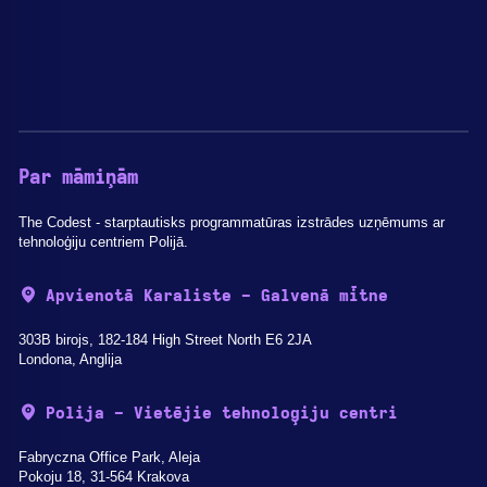
Par māmiņām
The Codest - starptautisks programmatūras izstrādes uzņēmums ar
tehnoloģiju centriem Polijā.
Apvienotā Karaliste - Galvenā mītne
303B birojs, 182-184 High Street North E6 2JA
Londona, Anglija
Polija - Vietējie tehnoloģiju centri
Fabryczna Office Park, Aleja
Pokoju 18, 31-564 Krakova