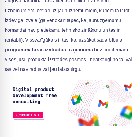
augoša parādība. Tas attiecas ne tikai uz lieliem
uzņēmumiem, bet arī uz jaunuzņēmumiem, kuriem tā ir ļoti
izdevīga izvēle (galvenokārt tāpēc, ka jaunuzņēmumu
komandai nav pietiekamu tehnisko zināšanu un tas ir
rentabli). Vissvarīgākais ir tas, ka, uzsākot sadarbību ar
programmatūras izstrādes uzņēmums
bez problēmām
visos jūsu produkta izstrādes posmos - neatkarīgi no tā, vai
tas vēl nav radīts vai jau laists tirgū.