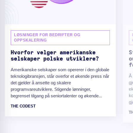
LØSNINGER FOR BEDRIFTER OG
OPPSKALERING
Hvorfor velger amerikanske
S
selskaper polske utviklere?
o
f
Amerikanske selskaper som opererer i den globale
Å
teknologibransjen, står overfor et økende press når
gj
det gjelder å ansette og skalere
ek
programvareutviklere. Stigende lønninger,
ko
begrenset tilgang på seniortalenter og økende...
gj
THE CODEST
T