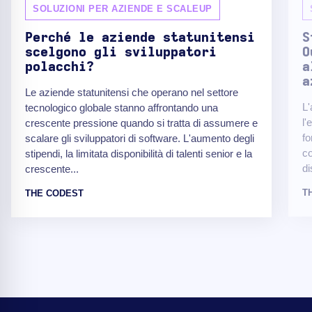
SOLUZIONI PER AZIENDE E SCALEUP
Perché le aziende statunitensi
S
scelgono gli sviluppatori
O
polacchi?
a
a
Le aziende statunitensi che operano nel settore
L'
tecnologico globale stanno affrontando una
l'
crescente pressione quando si tratta di assumere e
fo
scalare gli sviluppatori di software. L'aumento degli
co
stipendi, la limitata disponibilità di talenti senior e la
di
crescente...
T
THE CODEST