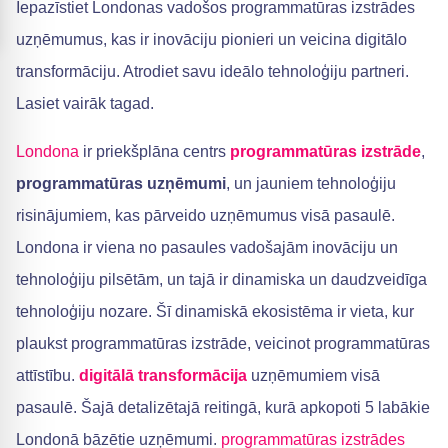
Iepazīstiet Londonas vadošos programmatūras izstrādes
uzņēmumus, kas ir inovāciju pionieri un veicina digitālo
transformāciju. Atrodiet savu ideālo tehnoloģiju partneri.
Lasiet vairāk tagad.
Londona
ir priekšplāna centrs
programmatūras izstrāde
,
programmatūras uzņēmumi
, un jauniem tehnoloģiju
risinājumiem, kas pārveido uzņēmumus visā pasaulē.
Londona ir viena no pasaules vadošajām inovāciju un
tehnoloģiju pilsētām, un tajā ir dinamiska un daudzveidīga
tehnoloģiju nozare. Šī dinamiskā ekosistēma ir vieta, kur
plaukst programmatūras izstrāde, veicinot programmatūras
attīstību.
digitālā transformācija
uzņēmumiem visā
pasaulē. Šajā detalizētajā reitingā, kurā apkopoti 5 labākie
Londonā bāzētie uzņēmumi.
programmatūras izstrādes