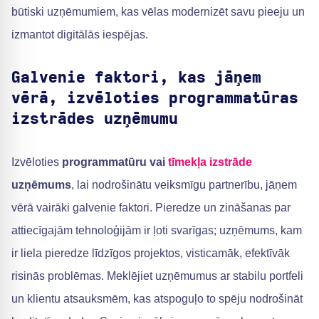
būtiski uzņēmumiem, kas vēlas modernizēt savu pieeju un
izmantot digitālās iespējas.
Galvenie faktori, kas jāņem
vērā, izvēloties programmatūras
izstrādes uzņēmumu
Izvēloties
programmatūru vai
tīmekļa izstrāde
uzņēmums
, lai nodrošinātu veiksmīgu partnerību, jāņem
vērā vairāki galvenie faktori. Pieredze un zināšanas par
attiecīgajām tehnoloģijām ir ļoti svarīgas; uzņēmums, kam
ir liela pieredze līdzīgos projektos, visticamāk, efektīvāk
risinās problēmas. Meklējiet uzņēmumus ar stabilu portfeli
un klientu atsauksmēm, kas atspoguļo to spēju nodrošināt