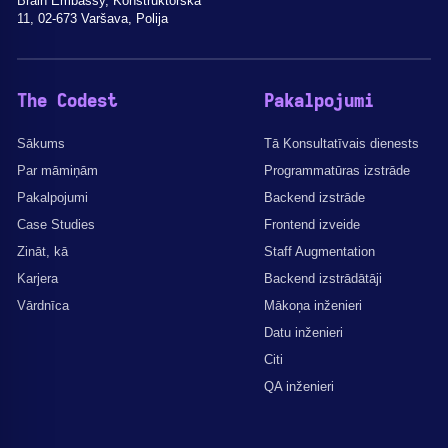
Brain Embassy, Konstruktorska
11, 02-673 Varšava, Polija
The Codest
Pakalpojumi
Sākums
Tā Konsultatīvais dienests
Par māmiņām
Programmatūras izstrāde
Pakalpojumi
Backend izstrāde
Case Studies
Frontend izveide
Zināt, kā
Staff Augmentation
Karjera
Backend izstrādātāji
Vārdnīca
Mākoņa inženieri
Datu inženieri
Citi
QA inženieri