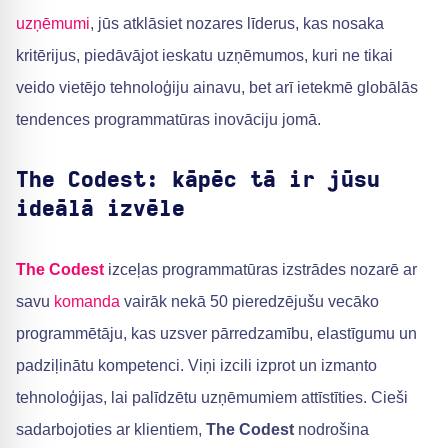
uzņēmumi
, jūs atklāsiet nozares līderus, kas nosaka
kritērijus, piedāvājot ieskatu uzņēmumos, kuri ne tikai
veido vietējo tehnoloģiju ainavu, bet arī ietekmē globālās
tendences programmatūras inovāciju jomā.
The Codest: kāpēc tā ir jūsu
ideālā izvēle
The Codest
izceļas programmatūras izstrādes nozarē ar
savu
komanda
vairāk nekā 50 pieredzējušu vecāko
programmētāju, kas uzsver pārredzamību, elastīgumu un
padziļinātu kompetenci. Viņi izcili izprot un izmanto
tehnoloģijas, lai palīdzētu uzņēmumiem attīstīties. Cieši
sadarbojoties ar klientiem,
The Codest
nodrošina