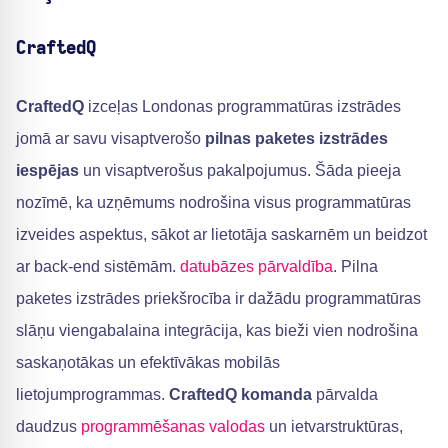
CraftedQ
CraftedQ
izceļas Londonas programmatūras izstrādes
jomā ar savu visaptverošo
pilnas paketes izstrādes
iespējas
un visaptverošus pakalpojumus. Šāda pieeja
nozīmē, ka uzņēmums nodrošina visus programmatūras
izveides aspektus, sākot ar lietotāja saskarnēm un beidzot
ar back-end sistēmām.
datubāzes pārvaldība
. Pilna
paketes izstrādes priekšrocība ir dažādu programmatūras
slāņu viengabalaina integrācija, kas bieži vien nodrošina
saskaņotākas un efektīvākas mobilās
lietojumprogrammas.
CraftedQ komanda
pārvalda
daudzus
programmēšanas valodas
un ietvarstruktūras,