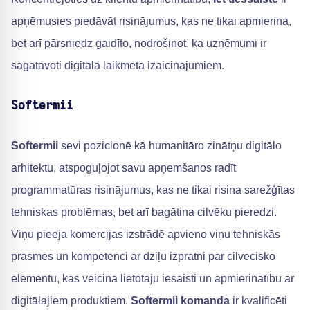
apņēmusies piedāvāt risinājumus, kas ne tikai apmierina,
bet arī pārsniedz gaidīto, nodrošinot, ka uzņēmumi ir
sagatavoti digitālā laikmeta izaicinājumiem.
Softermii
Softermii
sevi pozicionē kā humanitāro zinātņu digitālo
arhitektu, atspoguļojot savu apņemšanos radīt
programmatūras risinājumus, kas ne tikai risina sarežģītas
tehniskas problēmas, bet arī bagātina cilvēku pieredzi.
Viņu pieeja komercijas izstrādē apvieno viņu tehniskās
prasmes un kompetenci ar dziļu izpratni par cilvēcisko
elementu, kas veicina lietotāju iesaisti un apmierinātību ar
digitālajiem produktiem.
Softermii komanda
ir kvalificēti