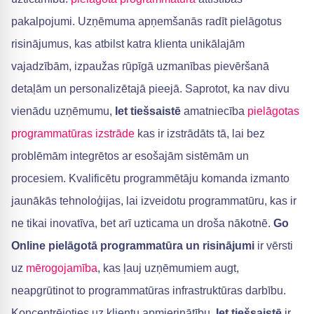
pakalpojumi. Uzņēmuma apņemšanās radīt pielāgotus
risinājumus, kas atbilst katra klienta unikālajām
vajadzībām, izpaužas rūpīgā uzmanības pievēršanā
detaļām un personalizētajā pieejā. Saprotot, ka nav divu
vienādu uzņēmumu,
Iet tiešsaistē
amatniecība
pielāgotas
programmatūras izstrāde
kas ir izstrādāts tā, lai bez
problēmām integrētos ar esošajām sistēmām un
procesiem. Kvalificētu programmētāju komanda izmanto
jaunākās tehnoloģijas, lai izveidotu programmatūru, kas ir
ne tikai inovatīva, bet arī uzticama un droša nākotnē.
Go
Online pielāgotā programmatūra un risinājumi
ir vērsti
uz
mērogojamība
, kas ļauj uzņēmumiem augt,
neapgrūtinot to programmatūras infrastruktūras darbību.
Koncentrējoties uz klientu apmierinātību,
Iet tiešsaistē
ir