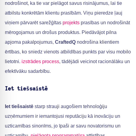
nodrošinot, ka tie var pielāgot savus risinājumus, lai tie
atbilstu konkrētām klientu prasībām. Viņu pieredze ļauj
viņiem pārvarēt sarežģītas
projekts
prasības un nodrošināt
mērogojamus un drošus produktus. Piedāvājot pilna
apjoma pakalpojumus,
CraftedQ
nodrošina klientiem
ērtības, ko sniedz vienots atbildības punkts par visu mobilo
lietotni.
izstrādes process
, tādējādi veicinot racionālāku un
efektīvāku sadarbību.
Iet tiešsaistē
Iet tiešsaistē
starp strauji augošiem tehnoloģiju
uzņēmumiem ir iemantojusi reputāciju kā inovāciju un
uzticamības sinonīms, jo īpaši ar savu novatorismu un
uzticamību.
pielāgota programmatūra
attīstības