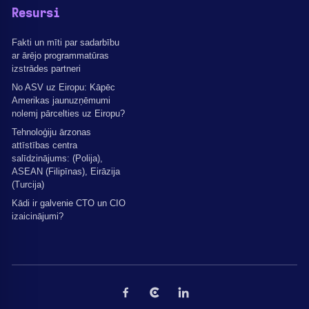
Resursi
Fakti un mīti par sadarbību
ar ārējo programmatūras
izstrādes partneri
No ASV uz Eiropu: Kāpēc
Amerikas jaunuzņēmumi
nolemj pārcelties uz Eiropu?
Tehnoloģiju ārzonas
attīstības centra
salīdzinājums: (Polija),
ASEAN (Filipīnas), Eirāzija
(Turcija)
Kādi ir galvenie CTO un CIO
izaicinājumi?