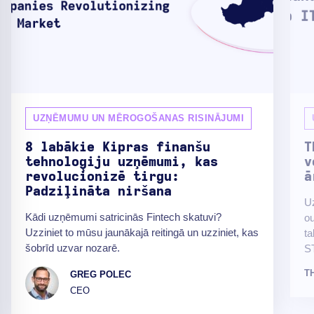
UZŅĒMUMU UN MĒROGOŠANAS RISINĀJUMI
8 labākie Kipras finanšu
T
tehnoloģiju uzņēmumi, kas
v
revolucionizē tirgu:
ā
Padziļināta niršana
Uz
Kādi uzņēmumi satricinās Fintech skatuvi?
ou
Uzziniet to mūsu jaunākajā reitingā un uzziniet, kas
t
šobrīd uzvar nozarē.
ST
T
GREG POLEC
CEO