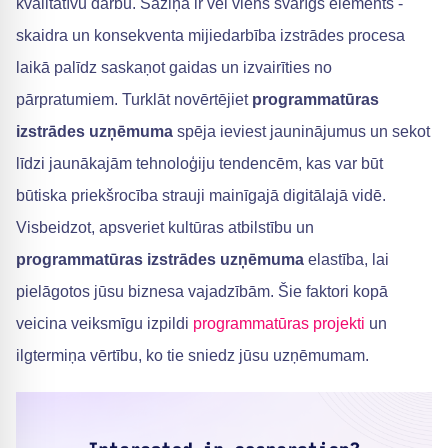
kvalitatīvu darbu. Saziņa ir vēl viens svarīgs elements -
skaidra un konsekventa mijiedarbība izstrādes procesa
laikā palīdz saskaņot gaidas un izvairīties no
pārpratumiem. Turklāt novērtējiet
programmatūras
izstrādes uzņēmuma
spēja ieviest jauninājumus un sekot
līdzi jaunākajām tehnoloģiju tendencēm, kas var būt
būtiska priekšrocība strauji mainīgajā digitālajā vidē.
Visbeidzot, apsveriet kultūras atbilstību un
programmatūras izstrādes uzņēmuma
elastība, lai
pielāgotos jūsu biznesa vajadzībām. Šie faktori kopā
veicina veiksmīgu izpildi
programmatūras projekti
un
ilgtermiņa vērtību, ko tie sniedz jūsu uzņēmumam.