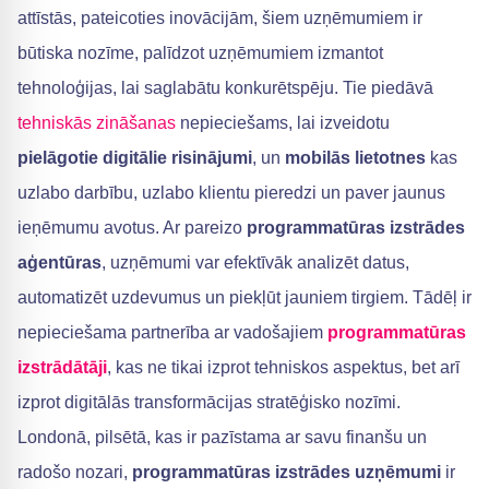
attīstās, pateicoties inovācijām, šiem uzņēmumiem ir
būtiska nozīme, palīdzot uzņēmumiem izmantot
tehnoloģijas, lai saglabātu konkurētspēju. Tie piedāvā
tehniskās zināšanas
nepieciešams, lai izveidotu
pielāgotie digitālie risinājumi
, un
mobilās lietotnes
kas
uzlabo darbību, uzlabo klientu pieredzi un paver jaunus
ieņēmumu avotus. Ar pareizo
programmatūras izstrādes
aģentūras
, uzņēmumi var efektīvāk analizēt datus,
automatizēt uzdevumus un piekļūt jauniem tirgiem. Tādēļ ir
nepieciešama partnerība ar vadošajiem
programmatūras
izstrādātāji
, kas ne tikai izprot tehniskos aspektus, bet arī
izprot digitālās transformācijas stratēģisko nozīmi.
Londonā, pilsētā, kas ir pazīstama ar savu finanšu un
radošo nozari,
programmatūras izstrādes uzņēmumi
ir