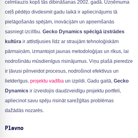
celmlauzis kopš tās dibināšanas 2002. gadā. Uzņēmuma
ceļš pēdējo divdesmit gadu laikā ir apliecinājums tā
pielāgošanās spējām, inovācijām un apņemšanās
sasniegt izcilību.
Gecko Dynamics spēcīgā izstrādes
kultūra
ir attīstījusies līdz ar straujām tehnoloģiskām
pārmaiņām, izmantojot jaunas metodoloģijas un rīkus, lai
nodrošinātu mūsdienīgus risinājumus. Viņu plašā pieredze
ir ļāvusi pilnveidot procesus, nodrošinot efektīvus un
lietderīgus.
projektu vadība
un izpildi. Gadu gaitā,
Gecko
Dynamics
ir izveidojis daudzveidīgu projektu portfeli,
apliecinot savu spēju risināt sarežģītas problēmas
dažādās nozarēs.
Plavno