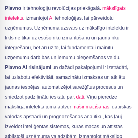
Plavno
ir tehnoloģiju revolūcijas priekšgalā.
mākslīgais
intelekts
, izmantojot
AI
tehnoloģijas, lai pārveidotu
uzņēmumus. Uzņēmuma uzsvars uz mākslīgo intelektu ir
likts ne tikai uz esošo rīku izmantošanu un jaunu rīku
integrēšanu, bet arī uz to, lai fundamentāli mainītu
uzņēmumu darbības un lēmumu pieņemšanas veidu.
Plavno AI risinājumi
un dažādi pakalpojumi ir izstrādāti,
lai uzlabotu efektivitāti, samazinātu izmaksas un atklātu
jaunas iespējas, automatizējot sarežģītus procesus un
sniedzot padziļinātu ieskatu par.
dati
. Viņu pieredze
mākslīgā intelekta jomā aptver
mašīnmācīšanās
, dabiskās
valodas apstrādi un prognozēšanas analītiku, kas ļauj
izveidot inteliģentas sistēmas, kuras mācās un attīstās
atbilstoši uzņēmuma vajadzībām. Izmantojot mākslīgo